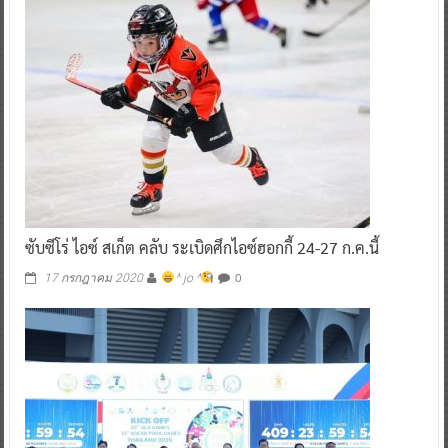
ซับซีโร่ ไอซ์ สเก็ต คลับ ระเบิดศึกไอซ์ฮอกกี้ 24-27 ก.ค.นี้
0
17 กรกฎาคม 2020
^ jo ^