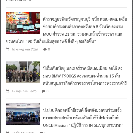
ตำรวจภูธรจังหวัดกาญจนบุรี ผนึก สสส.-สคล. เครือ
ข่ายองค์กรงดเหล้าภาคตะวันตก 8 จังหวัด ลงนาม
MOU ตำรวจ 21 สภ. ร่วมงดเหล้าเข้าพรรษา และ
ชวนคนไทย “90 วันเก็บแต้มสุขภาพดี สิ่งดี ๆ จะเกิดขึ้น”
0
10 กรกฎาคม 2026
บีเอ็มดับเบิลยู มอเตอร์ราด มิลเลนเนียม ออโต้ ส่ง
มอบ BMW F900GS Adventure จำนวน 15 คัน
สนับสนุนภารกิจตำรวจจราจรโครงการพระราชดำริ
0
13 มิถุนายน 2026
ป.ป.ส. คิกออฟบิ๊กอีเวนต์ ดึงพลังมวลชนร่วมแจ้ง
เบาะแสยาเสพติด พร้อมเปิดตัวซีรีส์ฟอร์มยักษ์
ONCB Mission “ปฏิบัติการ IN SEA บุกเกาะนรก”
0