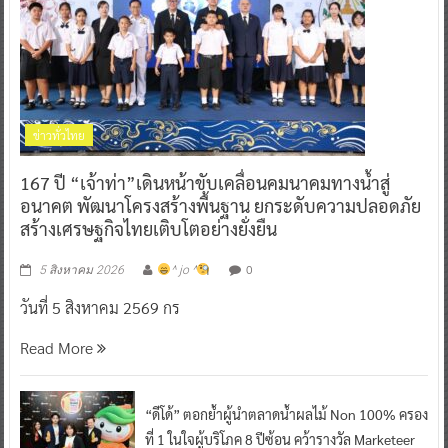
ข่าวทั่วไทย
167 ปี “เจ้าท่า”เดินหน้าขับเคลื่อนคมนาคมทางน้ำสู่
อนาคต พัฒนาโครงสร้างพื้นฐาน ยกระดับความปลอดภัย
สร้างเศรษฐกิจไทยเติบโตอย่างยั่งยืน
0
5 สิงหาคม 2026
^ jo ^
วันที่ 5 สิงหาคม 2569 กร
Read More
“ดีโด้” ตอกย้ำผู้นำตลาดน้ำผลไม้ Non 100% ครอง
ที่ 1 ในใจผู้บริโภค 8 ปีซ้อน คว้ารางวัล Marketeer