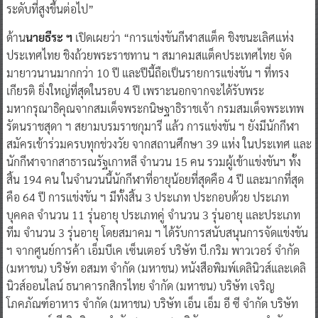
ระดับที่สูงขึ้นต่อไป”
ด้าน
นายธีระ ฯ
เปิดเผยว่า “การแข่งขันกีฬาสแต็ค ชิงชนะเลิศแห่ง
ประเทศไทย ชิงถ้วยพระราชทาน ฯ สมาคมสแต็คประเทศไทย จัด
มายาวนานมากกว่า 10 ปี และปีนี้ถือเป็นรายการแข่งขัน ฯ ที่ทรง
เกียรติ ยิ่งใหญ่ที่สุดในรอบ 4 ปี เพราะนอกจากจะได้รับพระ
มหากรุณาธิคุณจากสมเด็จพระกนิษฐาธิราชเจ้า กรมสมเด็จพระเทพ
รัตนราชสุดา ฯ สยามบรมราชกุมารี แล้ว การแข่งขัน ฯ ยังมีนักกีฬา
สมัครเข้าร่วมครบทุกช่วงวัย จากสถานศึกษา 39 แห่ง ในประเทศ และ
นักกีฬาจากสาธารณรัฐเกาหลี จำนวน 15 คน รวมผู้เข้าแข่งขันฯ ทั้ง
สิ้น 194 คน ในจำนวนนี้นักกีฬาที่อายุน้อยที่สุดคือ 4 ปี และมากที่สุด
คือ 64 ปี การแข่งขัน ฯ มีทั้งสิ้น 3 ประเภท ประกอบด้วย ประเภท
บุคคล จำนวน 11 รุ่นอายุ ประเภทคู่ จำนวน 3 รุ่นอายุ และประเภท
ทีม จำนวน 3 รุ่นอายุ โดยสมาคม ฯ ได้รับการสนับสนุนการจัดแข่งขัน
ฯ จากศูนย์การค้า เอ็มบีเค เซ็นเตอร์ บริษัท บี.กริม พาวเวอร์ จำกัด
(มหาชน) บริษัท อสมท จำกัด (มหาชน) หนังสือพิมพ์เดลินิวส์และเดลิ
นิวส์ออนไลน์ ธนาคารกสิกรไทย จำกัด (มหาชน) บริษัท เจริญ
โภคภัณฑ์อาหาร จำกัด (มหาชน) บริษัท เอ็น เอ็ม อี ซี จำกัด บริษัท