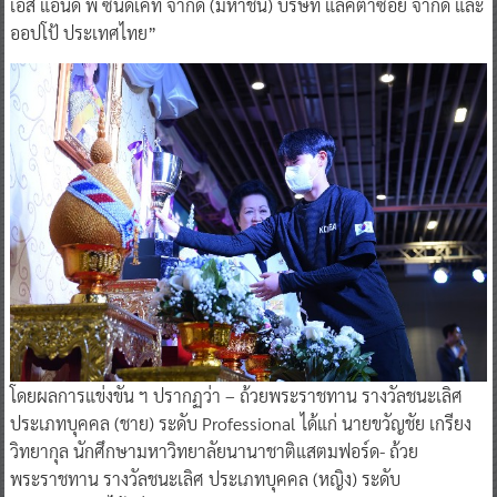
เอส แอนด์ พี ซินดิเคท จำกัด (มหาชน) บริษัท แลคตาซอย จำกัด และ
ออปโป้ ประเทศไทย”
โดยผลการแข่งขัน ฯ ปรากฏว่า – ถ้วยพระราชทาน รางวัลชนะเลิศ
ประเภทบุคคล (ชาย) ระดับ Professional ได้แก่ นายขวัญชัย เกรียง
วิทยากุล นักศึกษามหาวิทยาลัยนานาชาติแสตมฟอร์ด- ถ้วย
พระราชทาน รางวัลชนะเลิศ ประเภทบุคคล (หญิง) ระดับ