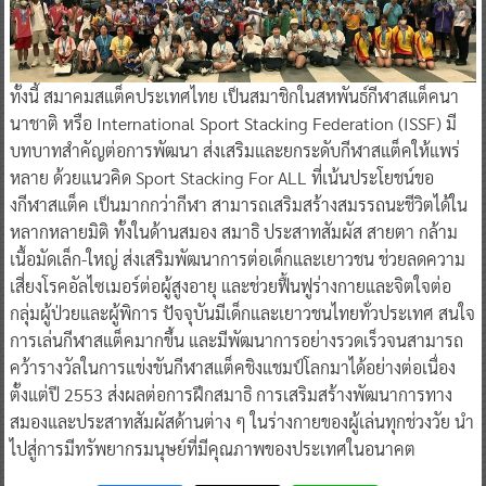
ทั้งนี้ สมาคมสแต็คประเทศไทย เป็นสมาชิกในสหพันธ์กีฬาสแต็คนา
นาชาติ หรือ International Sport Stacking Federation (ISSF) มี
บทบาทสำคัญต่อการพัฒนา ส่งเสริมและยกระดับกีฬาสแต็คให้แพร่
หลาย ด้วยแนวคิด Sport Stacking For ALL ที่เน้นประโยชน์ขอ
งกีฬาสแต็ค เป็นมากกว่ากีฬา สามารถเสริมสร้างสมรรถนะชีวิตได้ใน
หลากหลายมิติ ทั้งในด้านสมอง สมาธิ ประสาทสัมผัส สายตา กล้าม
เนื้อมัดเล็ก-ใหญ่ ส่งเสริมพัฒนาการต่อเด็กและเยาวชน ช่วยลดความ
เสี่ยงโรคอัลไซเมอร์ต่อผู้สูงอายุ และช่วยฟื้นฟูร่างกายและจิตใจต่อ
กลุ่มผู้ป่วยและผู้พิการ ปัจจุบันมีเด็กและเยาวชนไทยทั่วประเทศ สนใจ
การเล่นกีฬาสแต็คมากขึ้น และมีพัฒนาการอย่างรวดเร็วจนสามารถ
คว้ารางวัลในการแข่งขันกีฬาสแต็คชิงแชมป์โลกมาได้อย่างต่อเนื่อง
ตั้งแต่ปี 2553 ส่งผลต่อการฝึกสมาธิ การเสริมสร้างพัฒนาการทาง
สมองและประสาทสัมผัสด้านต่าง ๆ ในร่างกายของผู้เล่นทุกช่วงวัย นำ
ไปสู่การมีทรัพยากรมนุษย์ที่มีคุณภาพของประเทศในอนาคต