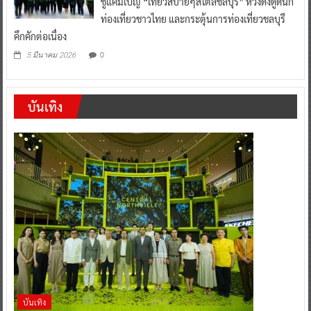
ชูแคมเปญ “เที่ยวสบายๆสไตล์ชลบุรี” หวังดึงดูดนัก
ท่องเที่ยวชาวไทย และกระตุ้นการท่องเที่ยวชลบุรี
คึกคักต่อเนื่อง
0
5 มีนาคม 2026
บันเทิง
บันเทิง