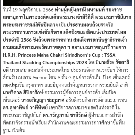
วันที่ 19 พฤศจิกายน 2566
ท่านผู้หญิงภรณี มหานนท์ รองราช
เลขานุการในพระองค์สมเด็จพระนางเจ้าสิริกิติ์ พระบรมราชินีนาถ
พระบรมราชชนนีพันปีหลวง
เป็น
ประธานมอบถ้วยรางวัล
พระราชทานการแข่งขันกีฬาสแต็คชิงชนะเลิศแห่งประเทศไทย
ประจำปี 2566
ชิงถ้วยพระราชทาน สมเด็จพระกนิษฐาธิราชเจ้า
กรมสมเด็จพระเทพรัตนราชสุดา ฯ สยามบรมราชกุมารี รายการ
H.R.H. Princess Maha Chakri Sirindhorn’s Cup : TSSA
Thailand Stacking Championships 2023
โดยมี
นายธีระ รัชตาธิ
บดี
นายกสมาคมสแต็คประเทศไทย ประธานจัดการแข่งขันฯ ให้การ
ต้อนรับ ณ ลาน Avenue โซน A ชั้น G ศูนย์การค้าเอ็ม บี เค เซ็นเตอร์
เขตปทุมวัน กรุงเทพฯ และมีบุคคลสำคัญหลายวงการร่วมยินดี อาทิ
นายวิศาล สิปิยารักษ์
กรรมการผู้จัดการศูนย์การค้า เอ็มบีเค
เซ็นเตอร์
นางอภิญญา ชมภูมาศ
อธิบดีกรมกิจการเด็กและเยาวชน
ดร.สุฑาทิพย์ วาทีทิพย์
เลขาธิการสภาสมาคมสตรีแห่งชาติ ใน
พระบรมราชินูปถัมภ์
ดร.วรัญภรณ์ ชาลีรักษ์
ผู้อำนวยการสำนัก
พัฒนากิจกรรมนักเรียน สำนักงานคณะกรรมการการศึกษาขั้นพื้น
ฐาน เป็นต้น