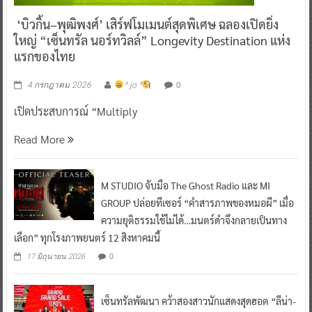
‘บิวกิ้น–พุฒิพงศ์’ เสิร์ฟโมเมนต์สุดพิเศษ ฉลองเปิดยิ่ง
ใหญ่ “เซ็นทรัล นอร์ทวิลล์” Longevity Destination แห่ง
แรกของไทย
0
4 กรกฎาคม 2026
^ jo ^
เปิดประสบการณ์ “Multiply
Read More
M STUDIO จับมือ The Ghost Radio และ MI
GROUP ปล่อยทีเซอร์ “คำสารภาพของหมอผี” เมื่อ
ความยุติธรรมใช้ไม่ได้…มนตร์ดำจึงกลายเป็นทาง
เลือก” ทุกโรงภาพยนตร์ 12 สิงหาคมนี้
0
17 มิถุนายน 2026
เซ็นทรัลพัฒนา คว้าสองสาวนักแสดงสุดฮอต “ลีน่า-