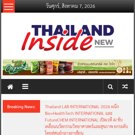
Skip
วันศุกร์, สิงหาคม 7, 2026
to
content
thailandinsidenew.com
Thailand
Inside
New
Breaking News:
Thailand LAB INTERNATIONAL 2026 ผนึก
Bio+HealthTech INTERNATIONAL และ
FutureCHEM INTERNATIONAL เปิดเวที AI ขับ
เคลื่อนนวัตกรรมวิทยาศาสตร์และสุขภาพ ยกระดับ
ไทยสู่ศูนย์กลางอาเซียน