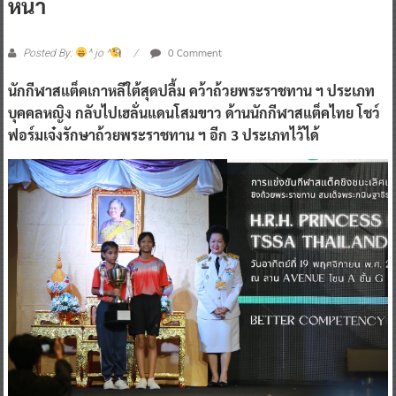
หน้า
0 Comment
Posted By:
^ jo ^
นักกีฬาสแต็คเกาหลีใต้สุดปลื้ม คว้าถ้วยพระราชทาน ฯ ประเภท
บุคคลหญิง กลับไปเฮลั่นแดนโสมขาว ด้านนักกีฬาสแต็คไทย โชว์
ฟอร์มเจ๋งรักษาถ้วยพระราชทาน ฯ อีก 3 ประเภทไว้ได้