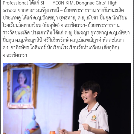
Professional ได้แก่ SI – HYEON KIM, Dongnae Girls’ High
School จากสาธารณรัฐเกาหลี – ถ้วยพระราชทาน รางวัลชนะเลิศ
ประเภทคู่ ได้แก่ ด.ญ.ปัณชญา ยุทธหาญ ด.ญ.ณัชชา ปิ่นกุล นักเรียน
โรงเรียนวัดท่าเกวียน (สัยอุทิศ) จ.ฉะเชิงเทรา- ถ้วยพระราชทาน
รางวัลชนะเลิศ ประเภททีม ได้แก่ ด.ญ.ปัณชญา ยุทธหาญ ด.ญ.ณัชชา
ปิ่นกุล ด.ญ.พิชญาสินี ศรีวิเชียรรักษ์ ด.ญ.มัฒฑณิฎาศ์ หัตตะโสภา
ด.ช.อาทิรทัชร โกสินทร์ นักเรียนโรงเรียนวัดท่าเกวียน (สัยอุทิศ)
จ.ฉะเชิงเทรา