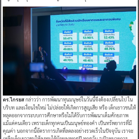
กล่าวว่า การพัฒนาทุนมนุษย์ในวันนี้จึงต้องเปลี่ยนไป ใน
ดร.ไกรยส
บริบท และเงื่อนไขใหม่ ไม่ปล่อยให้เกิดการสูญเสีย หรือ เด็กเยาวชนให้
หลุดออกจากระบบการศึกษาหรือไม่ได้รับการพัฒนาเต็มศักยภาพ
แม้แต่คนเดียว เพราะเด็กทุกคนเป็นมนุษย์ทองคำ เป็นทรัพยากรที่มี
คุณค่า นอกจากนี้อัตราการเกิดที่ลดลงอย่างรวดเร็วในปัจจุบัน เราจะ
เหลือเด็กเยาวชนให้ลงทุนได้น้อยลงทุกๆปี ทุกๆวัน “เป้าหมายการ