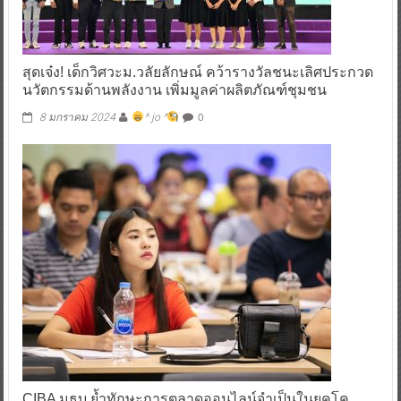
สุดเจ๋ง! เด็กวิศวะม.วลัยลักษณ์ คว้ารางวัลชนะเลิศประกวด
นวัตกรรมด้านพลังงาน เพิ่มมูลค่าผลิตภัณฑ์ชุมชน
0
8 มกราคม 2024
^ jo ^
CIBA มธบ.ย้ำทักษะการตลาดออนไลน์จำเป็นในยุคโค