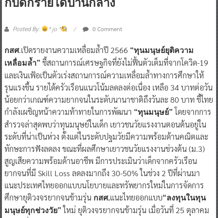
กับดักรายได้ปานกลาง
0 Comment
Posted By:
^ jo ^
.เปิดรายงานความเหลื่อมล้ำปี 2566
กสศ
“ทุนมนุษย์ยุติความ
ชี้สถานการณ์เศรษฐกิจที่ยังไม่ฟื้นตัวเต็มที่จากโควิด-19
เหลื่อมล้ำ”
และเงินเฟ้อเป็นตัวเร่งสถานการณ์ความเหลื่อมล้ำทางการศึกษาให้
รุนแรงขึ้น รายได้ครัวเรือนแนวโน้มลดลงต่อเนื่อง เหลือ 34 บาทต่อวัน
น้อยกว่าเกณฑ์ความยากจนในระดับนานาชาติถึงวันละ 80 บาท ชี้ไทย
กำลังเผชิญหน้าความท้าทายในการพัฒนา
โดยจากการ
“ทุนมนุษย์”
สำรวจล่าสุดพบว่าทุนมนุษย์ในเด็ก เยาวชนวัยแรงงานตอนต้นอยู่ใน
ระดับที่น่าเป็นห่วง ตั้งแต่ในระดับปฐมวัยมีความพร้อมด้านคณิตและ
ทักษะการฟังลดลง ขณะที่ผลศึกษาเยาวชนวัยแรงงานช่วงต้น (ม.3)
สูญเสียความพร้อมด้านอาชีพ มีการประเมินว่าเด็กจากครัวเรือน
ยากจนที่มี Skill Loss ลดลงมากถึง 30-50% ในช่วง 2 ปีที่ผ่านมา
แนะประเทศไทยออกแบบนโยบายและทรัพยากรใหม่ในการจัดการ
ศึกษายุติวงจรยากจนข้ามรุ่น
แนะไทยออกแบบ
กสศ.
“ลงทุนในทุน
ใหม่ ยุติวงจรยากจนข้ามรุ่น เมื่อวันที่ 25 ตุลาคม
มนุษย์ทุกช่วงวัย”