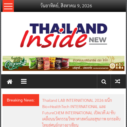
Skip
วันอาทิตย์, สิงหาคม 9, 2026
to
content
thailandinsidenew.com
Thailand
Inside
New
Thailand LAB INTERNATIONAL 2026 ผนึก
Breaking News:
Bio+HealthTech INTERNATIONAL และ
FutureCHEM INTERNATIONAL เปิดเวที AI ขับ
เคลื่อนนวัตกรรมวิทยาศาสตร์และสุขภาพ ยกระดับ
ไทยสู่ศูนย์กลางอาเซียน