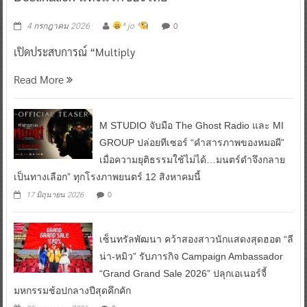
0
4 กรกฎาคม 2026
^ jo ^
เปิดประสบการณ์ “Multiply
Read More
M STUDIO จับมือ The Ghost Radio และ MI
GROUP ปล่อยทีเซอร์ “คำสารภาพของหมอผี”
เมื่อความยุติธรรมใช้ไม่ได้…มนตร์ดำจึงกลาย
เป็นทางเลือก” ทุกโรงภาพยนตร์ 12 สิงหาคมนี้
0
17 มิถุนายน 2026
เซ็นทรัลพัฒนา คว้าสองสาวนักแสดงสุดฮอต “ลี
น่า-หมิว” รับภารกิจ Campaign Ambassador
“Grand Grand Sale 2026” ปลุกเอเนอร์จี้
มหกรรมช้อปกลางปีสุดคึกคัก