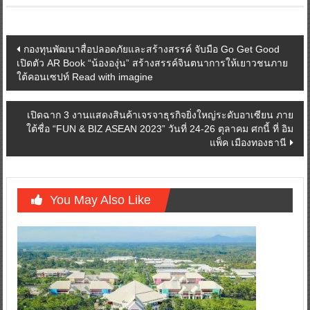
Post
กองทุนพัฒนาสื่อปลอดภัยและสร้างสรรค์ จับมือ Go Get Good
เปิดตัว AR Book “น้ององุ่น” สร้างสรรค์จินตนาการให้เยาวชนภาย
navigation
ใต้คอนเซปท์ Read with imagine
เปิดฉาก 3 งานแสดงสินค้าเจรจาธุรกิจยิ่งใหญ่ระดับอาเซียน ภาย
ใต้ชื่อ “FUN & BIZ ASEAN 2023” วันที่ 24-26 ตุลาคม ศกนี้ ที่ อิม
แพ็ค เมืองทองธานี
You May Also Like