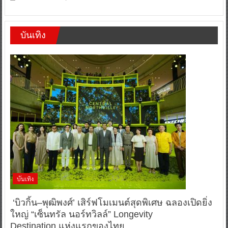
บันเทิง
บันเทิง
‘บิวกิ้น–พุฒิพงศ์’ เสิร์ฟโมเมนต์สุดพิเศษ ฉลองเปิดยิ่ง
ใหญ่ “เซ็นทรัล นอร์ทวิลล์” Longevity
Destination แห่งแรกของไทย