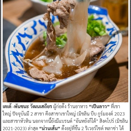
เตเต้ -พันชนะ วัฒนเสถียร
ผู้ก่อตั้ง ร้านอาหาร
“เป็นลาว”
ที่เขา
ใหญ่ ปัจจุบันมี 2 สาขา คือสาขาเขาใหญ่ (มิชลิน บีบ กูร์มองต์ 2023
และสาขาหัวหิน นอกจากนี้ยังมีแบรนด์ “อันหยังก็ได้” สิงคโปร์ (มิชลิน
2021-2023) ล่าสุด
“ม่วนเส้น”
ตั้งอยู่ที่ชั้น 2 ริเวอร์ไซด์ พลาซ่า ได้