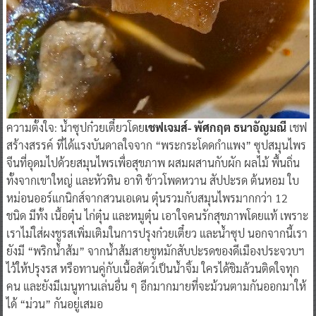
ความตั้งใจ: น้ำซุปก๋วยเตี๋ยวโดย
เชฟเจมส์- พัศกฤต ธนาอัญมณี
เชฟ
สร้างสรรค์ ที่ได้แรงบันดาลใจจาก “พระกระโดดกำแพง” ซุปสมุนไพร
จีนที่อุดมไปด้วยสมุนไพรเพื่อสุขภาพ ผสมผสานกับผัก ผลไม้ พื้นถิ่น
ทั้งจากเขาใหญ่ และหัวหิน อาทิ ข้าวโพดหวาน สัปปะรด ต้นหอม ใบ
หม่อนออร์แกนิกส์จากสวนเอเดน ตุ๋นรวมกับสมุนไพรมากกว่า 12
ชนิด มีทั้ง เนื้อตุ๋น ไก่ตุ๋น และหมูตุ๋น เอาใจคนรักสุขภาพโดยแท้ เพราะ
เราไม่ใส่ผงชูรสเพิ่มเติมในการปรุงก๋วยเตี๋ยว และน้ำซุป นอกจากนี้เรา
ยังมี “พริกน้ำส้ม” จากน้ำส้มสายชูหมักสับปะรดของดีเมืองประจวบฯ
ไว้ให้ปรุงรส หรือทานคู่กับเนื้อสัตว์เป็นน้ำจิ้ม ใครได้ชิมล้วนติดใจทุก
คน และยังมีเมนูทานเล่นอื่น ๆ อีกมากมายที่จะม้วนตามกันออกมาให้
ได้ “ม่วน” กันอยู่เสมอ