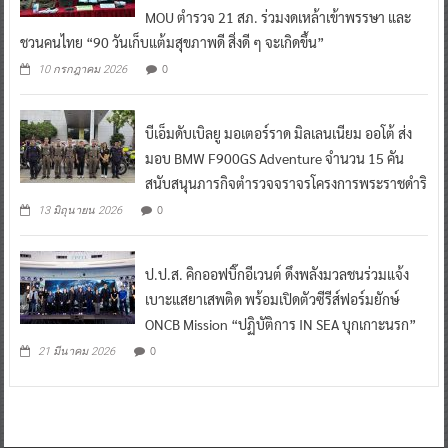
MOU ตำรวจ 21 สภ. ร่วมงดเหล้าเข้าพรรษา และ
ชวนคนไทย “90 วันเก็บแต้มสุขภาพดี สิ่งดี ๆ จะเกิดขึ้น”
0
10 กรกฎาคม 2026
บีเอ็มดับเบิลยู มอเตอร์ราด มิลเลนเนียม ออโต้ ส่ง
มอบ BMW F900GS Adventure จำนวน 15 คัน
สนับสนุนภารกิจตำรวจจราจรโครงการพระราชดำริ
0
13 มิถุนายน 2026
ป.ป.ส. คิกออฟบิ๊กอีเวนต์ ดึงพลังมวลชนร่วมแจ้ง
เบาะแสยาเสพติด พร้อมเปิดตัวซีรีส์ฟอร์มยักษ์
ONCB Mission “ปฏิบัติการ IN SEA บุกเกาะนรก”
0
21 มีนาคม 2026