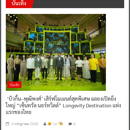
บันเทิง
บันเทิง
‘บิวกิ้น–พุฒิพงศ์’ เสิร์ฟโมเมนต์สุดพิเศษ ฉลองเปิดยิ่ง
ใหญ่ “เซ็นทรัล นอร์ทวิลล์” Longevity Destination แห่ง
แรกของไทย
0
4 กรกฎาคม 2026
^ jo ^