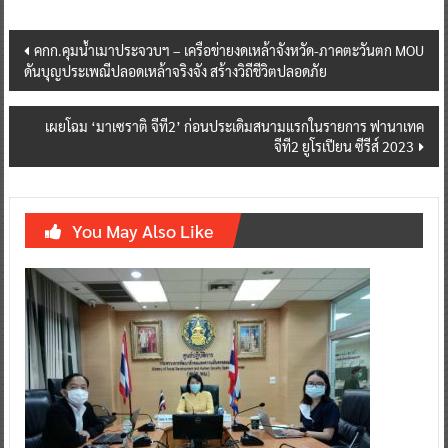
Post
คกก.คุมน้ำเมาประจวบฯ – เครือข่ายงดเหล้าจังหวัด-ภาคตะวันตก MOU
ดันบุญประเพณีปลอดเหล้าจริงจัง สร้างวิถีชีวิตปลอดภัย
navigation
เผยโฉม ‘มาเซราติ จีที2’ ก่อนประเดิมสนามแรกในรายการ ฟานาเทค
จีที2 ยูโรเปียน ซีรีส์ 2023
You May Also Like