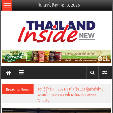
Skip
วันเสาร์, สิงหาคม 8, 2026
to
content
thailandinsidenew.com
Thailand
Inside
New
Breaking News:
ชวนรู้จักซิม my by NT เน็ตเร็ว แรง คุ้มค่าทั่วไทย
พร้อมโอกาสสร้างรายได้เสริมผ่าน Lazada
Affiliate