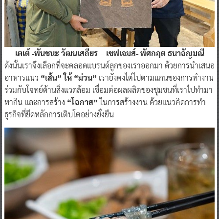
เตเต้ -พันชนะ วัฒนเสถียร
–
เชฟเจมส์- พัศกฤต ธนาอัญมณี
ดังนั้นเราจึงเลือกที่จะคลอดแบรนด์ลูกของเราออกมา ด้วยการนำเสนอ
อาหารแนว
“เส้น” ให้ “ม่วน”
เรายังคงไต่ไปตามแกนของการทำงาน
ร่วมกับโจทย์ด้านสิ่งแวดล้อม เชื่อมต่อผลผลิตของชุมชนที่เราไปทำมา
หากิน และการสร้าง
“โอกาส”
ในการสร้างงาน ด้วยแนวคิดการทำ
ธุรกิจที่ยึดหลักการเติบโตอย่างยั่งยืน