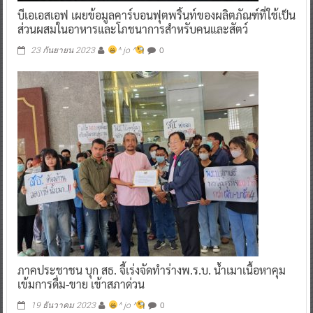
บีเอเอสเอฟ เผยข้อมูลคาร์บอนฟุตพริ้นท์ของผลิตภัณฑ์ที่ใช้เป็น
ส่วนผสมในอาหารและโภชนาการสำหรับคนและสัตว์
0
23 กันยายน 2023
^ jo ^
ภาคประชาชน บุก สธ. จี้เร่งจัดทำร่างพ.ร.บ. น้ำเมาเนื้อหาคุม
เข้มการดื่ม-ขาย เข้าสภาด่วน
0
19 ธันวาคม 2023
^ jo ^