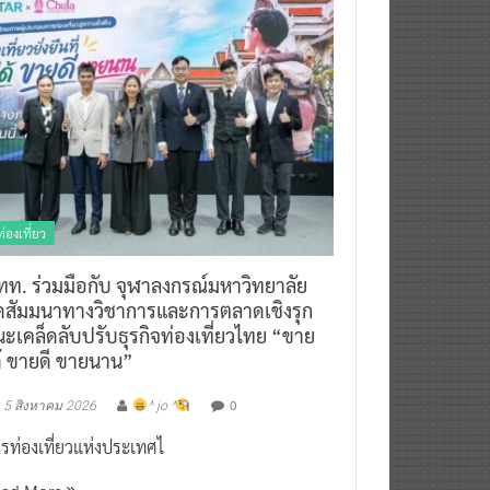
ท่องเที่ยว
ทท. ร่วมมือกับ จุฬาลงกรณ์มหาวิทยาลัย
ัดสัมมนาทางวิชาการและการตลาดเชิงรุก
ะเคล็ดลับปรับธุรกิจท่องเที่ยวไทย “ขาย
ด้ ขายดี ขายนาน”
0
5 สิงหาคม 2026
^ jo ^
รท่องเที่ยวแห่งประเทศไ
ead More