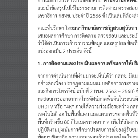
และนำข้อสรุปไปใช้ในรายงานการติดตาม ตรวจสอบ 
เลขาธิการ กสทช. ประจำปี 2566 ซึ่งเป็นเล่มที่ต้อง
คณะที่ปรึกษา โดย
มหาวิทยาลัยราชภัฏสวนสุนันทา
เสนอผลการศึกษา การติดตาม ตรวจสอบ และประเมิ
ว่าได้ดำเนินการเก็บรวบรวมข้อมูล และสรุปผล ข้อเ
แบ่งออกเป็น 2 ประเด็น ดังนี้
1. การติดตามและประเมินผลการเตรียมการให้บริก
จากการดำเนินงานที่ผ่านมาจะเห็นได้ว่า กสทช. มี
อย่างต่อเนื่อง ปรากฏตามแผนแม่บทกิจการกระจาย
และกิจการโทรทัศน์ ฉบับที่ 2 (พ.ศ. 2563 – 2568)
ทดสอบการออกอากาศโทรทัศน์ภาคพื้นดินในระบบดิจิท
UHDTV หรือ “4K” ภายใต้ความร่วมมือระหว่าง กส
เทคโนโลยี 4K ในพื้นที่แคบ และแผนการขยายพื้น
พื้นที่กว้างขึ้น 80 กิโลเมตรทางอากาศ เพื่อให้เก
ปฏิบัติงานมุ่งเน้นการศึกษาประสบการณ์ของผู้รับ
พัฒนาเชิงธุรกิจ ความเหมาะสมกับประเทศไทยในอนาค