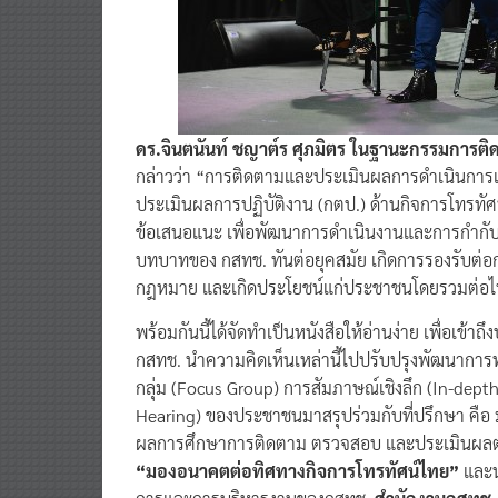
ดร.จินตนันท์ ชญาต์ร ศุภมิตร ในฐานะกรรมการติ
กล่าวว่า “การติดตามและประเมินผลการดำเนินก
ประเมินผลการปฏิบัติงาน (กตป.) ด้านกิจการโทรทัศ
ข้อเสนอแนะ เพื่อพัฒนาการดำเนินงานและการกำกับดูแล
บทบาทของ กสทช. ทันต่อยุคสมัย เกิดการรองรับต่อ
กฎหมาย และเกิดประโยชน์แก่ประชาชนโดยรวมต่อไ
พร้อมกันนี้ได้จัดทำเป็นหนังสือให้อ่านง่าย เพื่อเข
กสทช. นำความคิดเห็นเหล่านี้ไปปรับปรุงพัฒนาการทำ
กลุ่ม (Focus Group) การสัมภาษณ์เชิงลึก (In-dept
Hearing) ของประชาชนมาสรุปร่วมกับที่ปรึกษา คือ
ผลการศึกษาการติดตาม ตรวจสอบ และประเมินผลตามน
“มองอนาคตต่อทิศทางกิจการโทรทัศน์ไทย”
และน
การและการบริหารงานของกสทช.
สำนักงานกสทช.