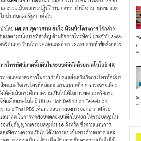
และประเมินผลการปฏิบัติงาน กสทช. สำนักงาน กสทช. และ
ส่งไปนำเสนอต่อรัฐสภาต่อไป
นำโดย
ผศ.ดร.สุดาวรรณ สมใจ หัวหน้าโครงการ
ได้กล่าว
นผลตามนโยบายที่สำคัญ ด้านกิจการโทรทัศน์ ประจำปี 2565
“G
ท็จจริง และบริบทในประเทศและต่างประเทศ ตามหัวข้อดังกล่าว
ลา
ารโทรทัศน์ภาคพื้นดินในระบบดิจิทัลด้วยเทคโนโลยี 4K
แนวทางและมาตรการในการกำกับดูแลส่งเสริมกิจการโทรทัศน์มา
เสียงและกิจการโทรทัศน์และ แผนแม่บทกิจการกระจายเสียง
 ซึ่งได้ดำเนินการศึกษาความเป็นไปได้ในการทดลองหรือการ
Sm
ัลด้วยเทคโนโลยี Ultra-High Definition Television:
ทช. และ Thai PBS เพื่อทดสอบทดลองการออกอากาศด้วย
ที่ในอนาคต ในการทดสอบทดลองบนตึกใบหยก ให้ครอบคลุมใน
ิดการรองรับสัญญาณครอบคลุมใน 16 จังหวัด ซึ่งตามแผนการ
ชมและทิศทางความเป็นไปได้ในการแข่งขันทางด้านตลาด และ
ต แบ่งออกเป็น 7 ด้าน คือ ด้านการศึกษาความเป็นไปได้,