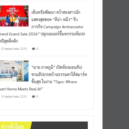
เซ็นทรัลพัฒนา คว้าสองสาวนัก
แสดงสุดฮอต “ลีน่า-หมิว” รับ
ภารกิจ Campaign Ambassador
rand Grand Sale 2026” ปลุกเอเนอร์จี้มหกรรมช้อปก
งปีสุดคึกคัก
0
29 พฤษภาคม 2026
“มาย ภาคภูมิ” เปิดห้องนอนลับ!
ชวนอัปเกรดบ้านธรรมดาให้สมาร์ท
ขั้นสุด ในงาน “Tapo: Where
art Home Meets Real AI”
0
18 พฤษภาคม 2026
ข่าวทั่วไทย