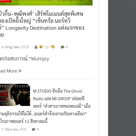
ิวกิ้น–พุฒิพงศ์’ เสิร์ฟโมเมนต์สุดพิเศษ
องเปิดยิ่งใหญ่ “เซ็นทรัล นอร์ทวิ
์” Longevity Destination แห่งแรกของ
ทย
0
4 กรกฎาคม 2026
^ jo ^
ิดประสบการณ์ “Multiply
ead More
M STUDIO จับมือ The Ghost
Radio และ MI GROUP ปล่อยที
เซอร์ “คำสารภาพของหมอผี” เมื่อ
ามยุติธรรมใช้ไม่ได้…มนตร์ดำจึงกลายเป็นทางเลือก”
กโรงภาพยนตร์ 12 สิงหาคมนี้
0
17 มิถุนายน 2026