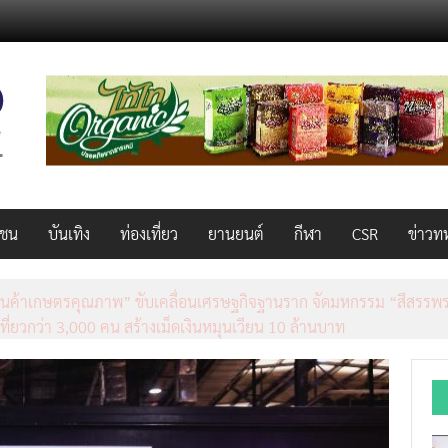
วชน
บันเทิง
ท่องเที่ยว
ยานยนต์
กีฬา
CSR
ข่าวท
็ว แรง คุ้มค่าทั่วไทยพร้อมโอกาสสร้างรายได้เสริมผ่าน Lazada Affiliate