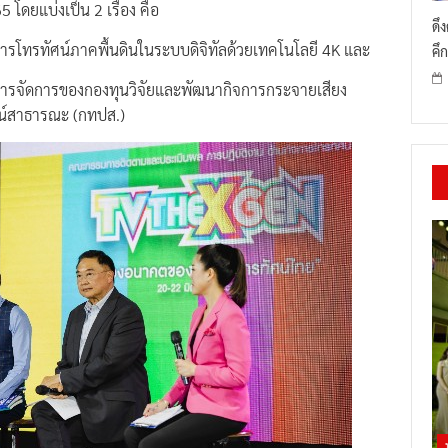
ดึ
รโทรทัศน์ภาคพื้นดินในระบบดิจิทัลด้วยเทคโนโลยี 4K และ
คึก
ารจัดการของกองทุนวิจัยและพัฒนากิจการกระจายเสียง
น์สาธารณะ (กทปส.)