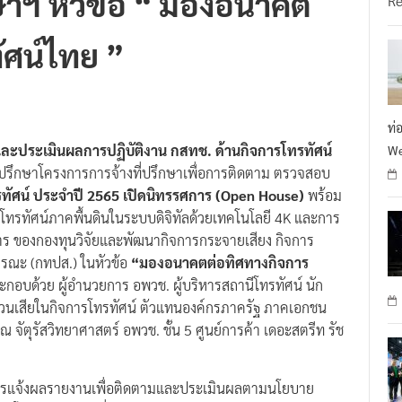
ัศน์ไทย ”
ท่
ะประเมินผลการปฏิบัติงาน กสทช. ด้านกิจการโทรทัศน์
We
่ปรึกษาโครงการการจ้างที่ปรึกษาเพื่อการติดตาม ตรวจสอบ
ทัศน์ ประจำปี 2565 เปิดนิทรรศการ (Open House)
พร้อม
รทัศน์ภาคพื้นดินในระบบดิจิทัลด้วยเทคโนโลยี 4K และการ
ร ของกองทุนวิจัยและพัฒนากิจการกระจายเสียง กิจการ
รณะ (กทปส.) ในหัวข้อ
“มองอนาคตต่อทิศทางกิจการ
ประกอบด้วย ผู้อำนวยการ อพวช. ผู้บริหารสถานีโทรทัศน์ นัก
ด้ส่วนเสียในกิจการโทรทัศน์ ตัวแทนองค์กรภาครัฐ ภาคเอกชน
 จัตุรัสวิทยาศาสตร์ อพวช. ชั้น 5 ศูนย์การค้า เดอะสตรีท รัช
็นการแจ้งผลรายงานเพื่อติดตามและประเมินผลตามนโยบาย
โดยแบ่งเป็น 2 เรื่อง คือ