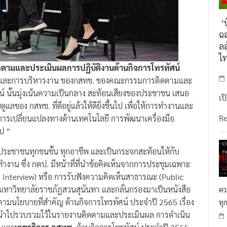
‘บ
ฉล
ลล
ไ
ดตามและประเมินผลการปฏิบัติงานด้านกิจการโทรทัศน์
ารและการบริหารงาน ของกสทช. ของคณะกรรมการติดตามและ
น์ นั้นมุ่งเน้นความเป็นกลาง สะท้อนเสียงของประชาชน เสนอ
เป
ของ กสทช. ที่ดีอยู่แล้วให้ดียิ่งขึ้นไป เพื่อให้การทำงานและ
R
การเปลี่ยนแปลงทางด้านเทคโนโลยี การพัฒนาเครื่องมือ
ป ”
้าถึงประชาชนทุกชนชั้น ทุกอาชีพ และเป็นกระจกสะท้อนให้กับ
งาน ซึ่ง กตป. มีหน้าที่ที่นำข้อคิดเห็นจากการประชุมเฉพาะ
h Interview) หรือ การรับฟังความคิดเห็นสาธารณะ (Public
 มหาวิทยาลัยราชภัฏสวนสุนันทา และกลั่นกรองมาเป็นหนังสือ
คว
โยบายที่สำคัญ ด้านกิจการโทรทัศน์ ประจำปี 2565 เรื่อง
ทุ
ำไปรวบรวมไว้ในรายงานติดตามและประเมินผล การดำเนิน
และ
เลขาธิการ กสทช.
ด้านกิจการโทรทัศน์ ประจำปี 2566