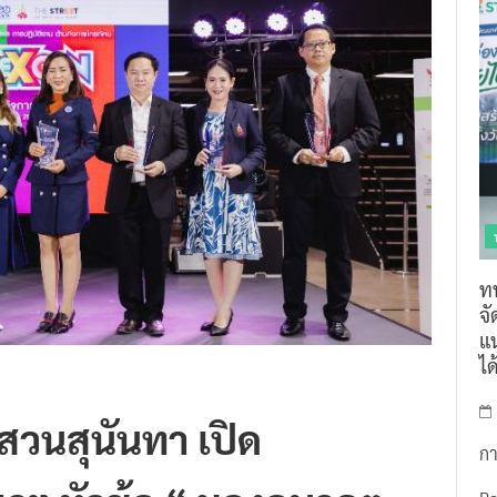
ท
จ
แน
ไ
สวนสุนันทา เปิด
กา
าฯ หัวข้อ “ มองอนาคต
R