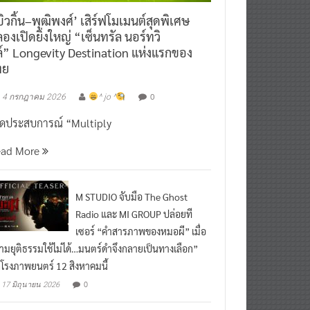
ิวกิ้น–พุฒิพงศ์’ เสิร์ฟโมเมนต์สุดพิเศษ
องเปิดยิ่งใหญ่ “เซ็นทรัล นอร์ทวิ
์” Longevity Destination แห่งแรกของ
ทย
0
4 กรกฎาคม 2026
^ jo ^
ิดประสบการณ์ “Multiply
ead More
M STUDIO จับมือ The Ghost
Radio และ MI GROUP ปล่อยที
เซอร์ “คำสารภาพของหมอผี” เมื่อ
ามยุติธรรมใช้ไม่ได้…มนตร์ดำจึงกลายเป็นทางเลือก”
กโรงภาพยนตร์ 12 สิงหาคมนี้
0
17 มิถุนายน 2026