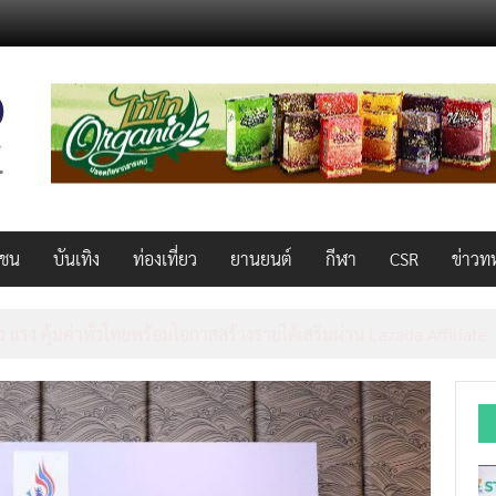
วชน
บันเทิง
ท่องเที่ยว
ยานยนต์
กีฬา
CSR
ข่าวท
็ว แรง คุ้มค่าทั่วไทยพร้อมโอกาสสร้างรายได้เสริมผ่าน Lazada Affiliate