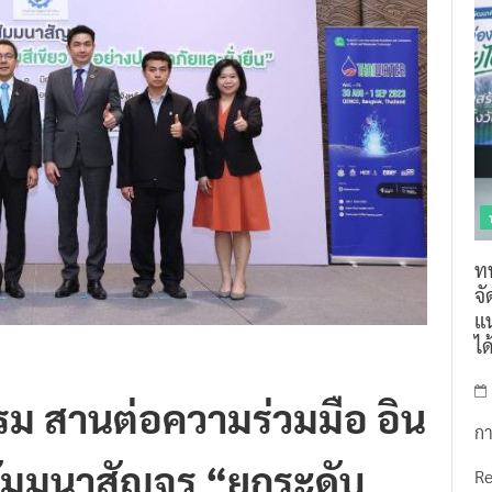
ท
จ
แน
ไ
ม สานต่อความร่วมมือ อิน
กา
ดสัมมนาสัญจร “ยกระดับ
R