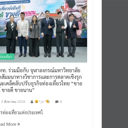
ท่องเที่ยว
ทท. ร่วมมือกับ จุฬาลงกรณ์มหาวิทยาลัย
ัดสัมมนาทางวิชาการและการตลาดเชิงรุก
ะเคล็ดลับปรับธุรกิจท่องเที่ยวไทย “ขาย
ด้ ขายดี ขายนาน”
0
5 สิงหาคม 2026
^ jo ^
รท่องเที่ยวแห่งประเทศไ
ead More