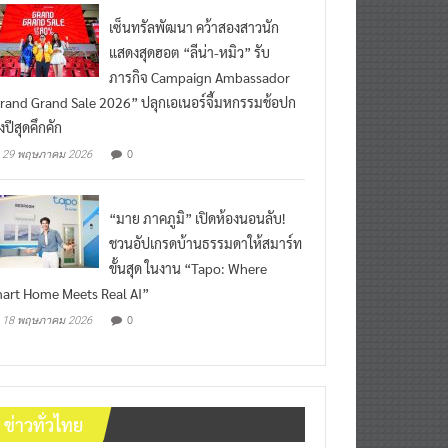
เซ็นทรัลพัฒนา คว้าสองสาวนัก
แสดงสุดฮอต “ลีน่า-หมิว” รับ
ภารกิจ Campaign Ambassador
rand Grand Sale 2026” ปลุกเอเนอร์จี้มหกรรมช้อปก
งปีสุดคึกคัก
0
29 พฤษภาคม 2026
“มาย ภาคภูมิ” เปิดห้องนอนลับ!
ชวนอัปเกรดบ้านธรรมดาให้สมาร์ท
ขั้นสุด ในงาน “Tapo: Where
art Home Meets Real AI”
0
18 พฤษภาคม 2026
ข่าวทั่วไทย