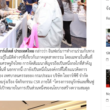
จั
R
มาร์เก็ตส์ ประเทศไทย
กล่าวว่า อินฟอร์มาฯทำงานร่วมกับทาง
ปล
มรู้ในมิติต่างๆที่เกี่ยวกับภาคอุตสาหกรรม โดยเฉพาะในพื้นที่
ื่อนเศรษฐกิจไทย การจัดสัมมนาสัญจรถือเป็นหนึ่งกลไกที่สำคัญ
ที่ นอกจากนี้ เรายังเป็นหนึ่งในองค์กรที่ใส่ใจแนวคิดการ
ดระยอง เทศบาลนครระยอง กรมประมง บริษัท ไออาร์พีซี จำกัด
ุ่งเรือง จัดกิจกรรม CSR ภายใต้ “โครงการอนุรักษ์และฟื้นฟู
 มีเป้าหมายในการเป็นส่วนหนึ่งของนโยบายสร้างความสมดุล
No