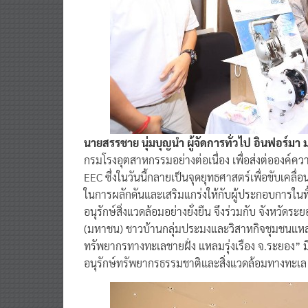
นายสรรชาย นุ่มบุญนำ ผู้จัดการทั่วไป อินฟอร์มา 
กรมโรงอุตสาหกรรมอย่างต่อเนื่อง เพื่อส่งต่อองค์ควา
EEC ซึ่งในวันนี้กลายเป็นจุดยุทธศาสตร์เพื่อขับเคล
ในการผลักดันและเสริมแกร่งให้กับผู้ประกอบการในพื้น
อนุรักษ์สิ่งแวดล้อมอย่างยั่งยืน จึงร่วมกับ จังหวั
(มหาชน) ชาวบ้านกลุ่มประมงและวิสาหกิจชุมชนแหลมร
ทรัพยากรทางทะเลชายฝั่ง แหลมรุ่งเรือง จ.ระยอง”
อนุรักษ์ทรัพยากรธรรมชาติและสิ่งแวดล้อมทางทะเล