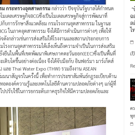
กรรม กระทรวงอุตสาหกรรม
กล่าวว่า ปัจจุบันรัฐบาลได้กำหนด
‘บ
ฉล
มเดลเศรษฐกิจBCGซึ่งเป็นโมเดลเศรษฐกิจสู่การพัฒนาที่
ลล
่ไปกับการรักษาสิ่งแวดล้อม กรมโรงงานอุตสาหกรรม ในฐานะ
ไ
 BCG ในภาคอุตสาหกรรม จึงได้มีการดำเนินการต่างๆ เพื่อให้
ดังกล่าวเช่นการส่งเสริมให้โรงงานและสถานประกอบการ
กรมโรงงานอุตสาหกรรมได้เล็งเห็นถึงความจำเป็นในการส่งเสริม
่งยืนในพื้นที่เขตพัฒนาพิเศษภาคตะวันออก(EEC)ซึ่งเป็นพื้นที่
เป
บโตขึ้นอย่างต่อเนื่อง จึงได้จับมือกับ อินฟอร์มา มาร์เก็ตส์
R
VA) และ Thai Water Expo (THW) รวมถึงงาน ASEAN
มมนาสัญจรในครั้งนี้ เพื่อทำการประชาสัมพันธ์กฎระเบียบด้าน
ยทอดองค์ความรู้และเทคโนโลยีด้านความปลอดภัยต่างๆ แก่ผู้ที่
ำไปปรับใช้ในการยกระดับภาคธุรกิจให้มีความปลอดภัยและ
คว
ทุ