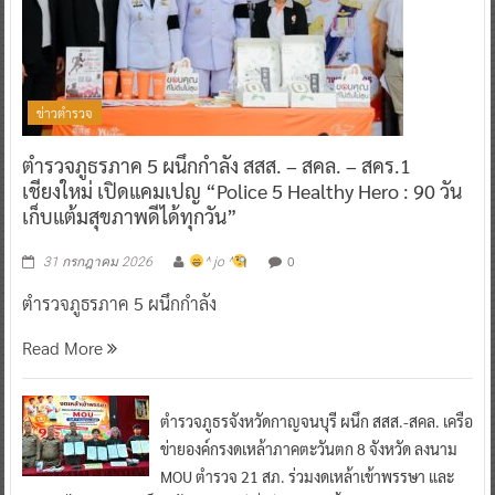
ข่าวตำรวจ
ตำรวจภูธรภาค 5 ผนึกกำลัง สสส. – สคล. – สคร.1
เชียงใหม่ เปิดแคมเปญ “Police 5 Healthy Hero : 90 วัน
เก็บแต้มสุขภาพดีได้ทุกวัน”
0
31 กรกฎาคม 2026
^ jo ^
ตำรวจภูธรภาค 5 ผนึกกำลัง
Read More
ตำรวจภูธรจังหวัดกาญจนบุรี ผนึก สสส.-สคล. เครือ
ข่ายองค์กรงดเหล้าภาคตะวันตก 8 จังหวัด ลงนาม
MOU ตำรวจ 21 สภ. ร่วมงดเหล้าเข้าพรรษา และ