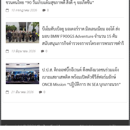
ชวนคนไทย “90 วันเก็บแต้มสุขภาพดี สิ่งดี ๆ จะเกิดขึ้น”
0
10 กรกฎาคม 2026
บีเอ็มดับเบิลยู มอเตอร์ราด มิลเลนเนียม ออโต้ ส่ง
มอบ BMW F900GS Adventure จำนวน 15 คัน
สนับสนุนภารกิจตำรวจจราจรโครงการพระราชดำริ
0
13 มิถุนายน 2026
ป.ป.ส. คิกออฟบิ๊กอีเวนต์ ดึงพลังมวลชนร่วมแจ้ง
เบาะแสยาเสพติด พร้อมเปิดตัวซีรีส์ฟอร์มยักษ์
ONCB Mission “ปฏิบัติการ IN SEA บุกเกาะนรก”
0
21 มีนาคม 2026
Copyright © 2026
thailandinsidenew.com
. All rights reserved. Theme: