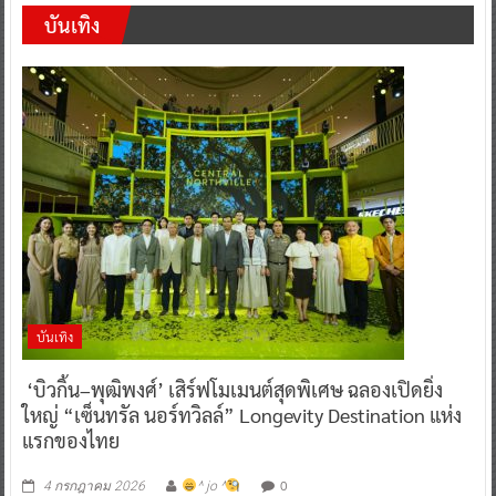
บันเทิง
บันเทิง
‘บิวกิ้น–พุฒิพงศ์’ เสิร์ฟโมเมนต์สุดพิเศษ ฉลองเปิดยิ่ง
ใหญ่ “เซ็นทรัล นอร์ทวิลล์” Longevity Destination แห่ง
แรกของไทย
0
4 กรกฎาคม 2026
^ jo ^