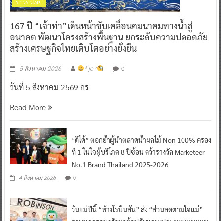
ข่าวทั่วไทย
167 ปี “เจ้าท่า”เดินหน้าขับเคลื่อนคมนาคมทางน้ำสู่
อนาคต พัฒนาโครงสร้างพื้นฐาน ยกระดับความปลอดภัย
สร้างเศรษฐกิจไทยเติบโตอย่างยั่งยืน
0
5 สิงหาคม 2026
^ jo ^
วันที่ 5 สิงหาคม 2569 กร
Read More
“ดีโด้” ตอกย้ำผู้นำตลาดน้ำผลไม้ Non 100% ครอง
ที่ 1 ในใจผู้บริโภค 8 ปีซ้อน คว้ารางวัล Marketeer
No.1 Brand Thailand 2025-2026
0
4 สิงหาคม 2026
วันแม่ปีนี้ “ห้างโรบินสัน” ส่ง “ส่วนลดตามใจแม่”