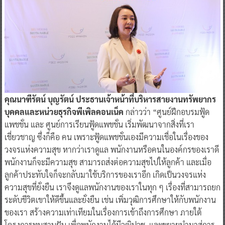
คุณนาฑีรัตน์ บุญรัตน์ ประธานเจ้าหน้าที่บริหารสายงานทรัพยากร
บุคคลและหน่วยธุรกิจพีเพิลคอนเน็ค
กล่าวว่า “ศูนย์ฝึกอบรมฟู้ด
แพชชั่น และ ศูนย์การเรียนฟู้ดแพชชั่น เริ่มพัฒนาจากสิ่งที่เรา
เชี่ยวชาญ ซึ่งก็คือ คน เพราะฟู้ดแพชชั่นเองมีความเชื่อในเรื่องของ
วงจรแห่งความสุข หากว่าเราดูแล พนักงานหรือคนในองค์กรของเราดี
พนักงานก็จะมีความสุข สามารถส่งต่อความสุขไปให้ลูกค้า และเมื่อ
ลูกค้าประทับใจก็จะกลับมาใช้บริการของเราอีก เกิดเป็นวงจรแห่ง
ความสุขที่ยั่งยืน เราจึงดูแลพนักงานของเราในทุก ๆ เรื่องที่สามารถยก
ระดับชีวิตเขาให้ดีขึ้นและยั่งยืน เช่น เพิ่มวุฒิการศึกษาให้กับพนักงาน
ของเรา สร้างความเท่าเทียมในเรื่องการเข้าถึงการศึกษา ภายใต้
โครงการทุนสานฝัน เพื่อพนักงานได้มีวุฒิปวช. และขยายนำมาสู่การ