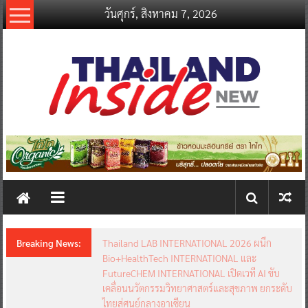
Skip
วันศุกร์, สิงหาคม 7, 2026
to
content
thailandinsidenew.com
Thailand
Inside
New
Breaking News:
Thailand LAB INTERNATIONAL 2026 ผนึก
Bio+HealthTech INTERNATIONAL และ
FutureCHEM INTERNATIONAL เปิดเวที AI ขับ
เคลื่อนนวัตกรรมวิทยาศาสตร์และสุขภาพ ยกระดับ
ไทยสู่ศูนย์กลางอาเซียน