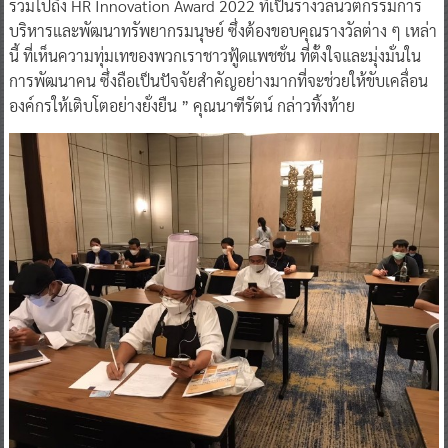
รวมไปถึง HR Innovation Award 2022 ที่เป็นรางวัลนวัตกรรมการ
บริหารและพัฒนาทรัพยากรมนุษย์ ซึ่งต้องขอบคุณรางวัลต่าง ๆ เหล่า
นี้ ที่เห็นความทุ่มเทของพวกเราชาวฟู้ดแพชชั่น ที่ตั้งใจและมุ่งมั่นใน
การพัฒนาคน ซึ่งถือเป็นปัจจัยสำคัญอย่างมากที่จะช่วยให้ขับเคลื่อน
องค์กรให้เติบโตอย่างยั่งยืน ” คุณนาฑีรัตน์ กล่าวทิ้งท้าย