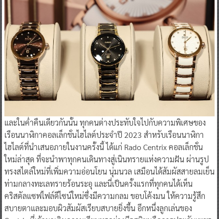
และในค่ำคืนเดียวกันนั้น ทุกคนต่างประทับใจไปกับความพิเศษของ
เรือนนาฬิกาคอลเล็กชั่นไฮไลต์ประจำปี 2023 สำหรับเรือนนาฬิกา
ไฮไลต์ที่นำเสนอภายในงานครั้งนี้ ได้แก่ Rado Centrix คอลเล็กชั่น
ใหม่ล่าสุด ที่จะนำพาทุกคนเดินทางสู่เนินทรายแห่งความฝัน ผ่านรูป
ทรงสไตล์ใหม่ที่เพิ่มความอ่อนโยน นุ่มนวล เสมือนได้สัมผัสสายลมเย็น
ท่ามกลางทะเลทรายร้อนระอุ และนี่เป็นครั้งแรกที่ทุกคนได้เห็น
คริสตัลแซฟไฟล์ดีไซน์ใหม่ซึ่งมีความกลม ขอบโค้งมน ให้ความรู้สึก
สบายตาและมอบผิวสัมผัสเรียบสบายยิ่งขึ้น อีกหนึ่งลูกเล่นของ