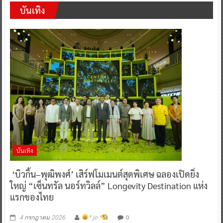
บันเทิง
บันเทิง
‘บิวกิ้น–พุฒิพงศ์’ เสิร์ฟโมเมนต์สุดพิเศษ ฉลองเปิดยิ่ง
ใหญ่ “เซ็นทรัล นอร์ทวิลล์” Longevity Destination แห่ง
แรกของไทย
0
4 กรกฎาคม 2026
^ jo ^