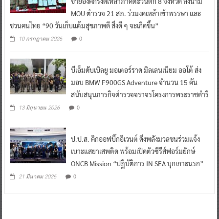
ข่ายองค์กรงดเหล้าภาคตะวันตก 8 จังหวัด ลงนาม
MOU ตำรวจ 21 สภ. ร่วมงดเหล้าเข้าพรรษา และ
ชวนคนไทย “90 วันเก็บแต้มสุขภาพดี สิ่งดี ๆ จะเกิดขึ้น”
0
10 กรกฎาคม 2026
บีเอ็มดับเบิลยู มอเตอร์ราด มิลเลนเนียม ออโต้ ส่ง
มอบ BMW F900GS Adventure จำนวน 15 คัน
สนับสนุนภารกิจตำรวจจราจรโครงการพระราชดำริ
0
13 มิถุนายน 2026
ป.ป.ส. คิกออฟบิ๊กอีเวนต์ ดึงพลังมวลชนร่วมแจ้ง
เบาะแสยาเสพติด พร้อมเปิดตัวซีรีส์ฟอร์มยักษ์
ONCB Mission “ปฏิบัติการ IN SEA บุกเกาะนรก”
0
21 มีนาคม 2026