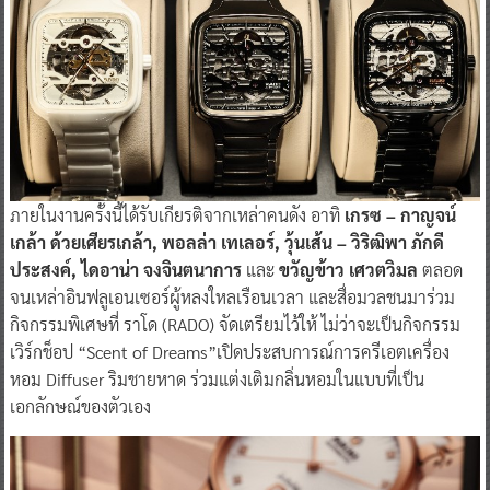
ภายในงานครั้งนี้ได้รับเกียรติจากเหล่าคนดัง อาทิ
เกรซ – กาญจน์
เกล้า ด้วยเศียรเกล้า, พอลล่า เทเลอร์, วุ้นเส้น – วิริฒิพา ภักดี
ประสงค์, ไดอาน่า จงจินตนาการ
และ
ขวัญข้าว เศวตวิมล
ตลอด
จนเหล่าอินฟลูเอนเซอร์ผู้หลงใหลเรือนเวลา และสื่อมวลชนมาร่วม
กิจกรรมพิเศษที่ ราโด (RADO) จัดเตรียมไว้ให้ ไม่ว่าจะเป็นกิจกรรม
เวิร์กช็อป “Scent of Dreams”เปิดประสบการณ์การครีเอตเครื่อง
หอม Diffuser ริมชายหาด ร่วมแต่งเติมกลิ่นหอมในแบบที่เป็น
เอกลักษณ์ของตัวเอง