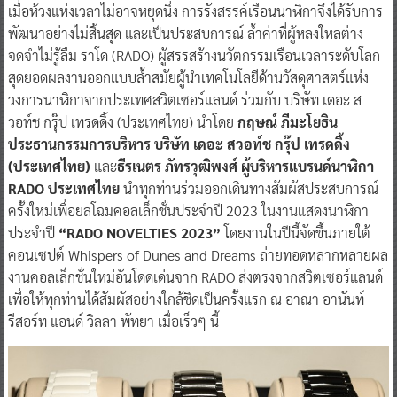
เมื่อห้วงแห่งเวลาไม่อาจหยุดนิ่ง การรังสรรค์เรือนนาฬิกาจึงได้รับการ
พัฒนาอย่างไม่สิ้นสุด และเป็นประสบการณ์ ล้ำค่าที่ผู้หลงใหลต่าง
จดจำไม่รู้ลืม ราโด (RADO) ผู้สรรสร้างนวัตกรรมเรือนเวลาระดับโลก
สุดยอดผลงานออกแบบล้ำสมัยผู้นำเทคโนโลยีด้านวัสดุศาสตร์แห่ง
วงการนาฬิกาจากประเทศสวิตเซอร์แลนด์ ร่วมกับ บริษัท เดอะ ส
วอท์ช กรุ๊ป เทรดดิ้ง (ประเทศไทย) นำโดย
กฤษณ์ ภีมะโยธิน
ประธานกรรมการบริหาร บริษัท เดอะ สวอท์ช กรุ๊ป เทรดดิ้ง
(ประเทศไทย)
และ
ธีรเนตร ภัทรวุฒิพงศ์ ผู้บริหารแบรนด์นาฬิกา
RADO ประเทศไทย
นำทุกท่านร่วมออกเดินทางสัมผัสประสบการณ์
ครั้งใหม่เพื่อยลโฉมคอลเล็กชั่นประจำปี 2023 ในงานแสดงนาฬิกา
ประจำปี
“RADO NOVELTIES 2023”
โดยงานในปีนี้จัดขึ้นภายใต้
คอนเซปต์ Whispers of Dunes and Dreams ถ่ายทอดหลากหลายผล
งานคอลเล็กชั่นใหม่อันโดดเด่นจาก RADO ส่งตรงจากสวิตเซอร์แลนด์
เพื่อให้ทุกท่านได้สัมผัสอย่างใกล้ชิดเป็นครั้งแรก ณ อาณา อานันท์
รีสอร์ท แอนด์ วิลลา พัทยา เมื่อเร็วๆ นี้