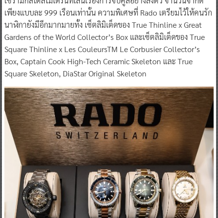
เซรามิกสไตล์โมเดิร์นที่เล่นเรื่องการจับคู่สีอย่างลงตัว จำนวนจำกัด
เพียงแบบละ 999 เรือนเท่านั้น ความพิเศษที่ Rado เตรียมไว้ให้คนรัก
นาฬิกายังมีอีกมากมายทั้ง เซ็ตลิมิเต็ดของ True Thinline x Great
Gardens of the World Collector’s Box และเซ็ตลิมิเต็ดของ True
Square Thinline x Les CouleursTM Le Corbusier Collector’s
Box, Captain Cook High-Tech Ceramic Skeleton และ True
Square Skeleton, DiaStar Original Skeleton