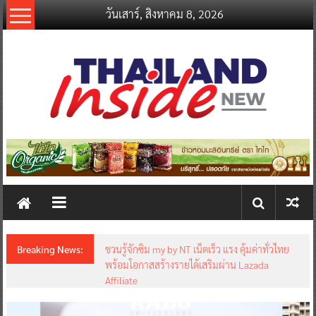
Skip
วันเสาร์, สิงหาคม 8, 2026
to
content
thailandinsidenew.com
Thailand
Inside
New
Breaking News:
ชวนรู้จักซิม my by NT เน็ตเร็ว แรง คุ้มค่าทั่วไทย
พร้อมโอกาสสร้างรายได้เสริมผ่าน Lazada
Affiliate