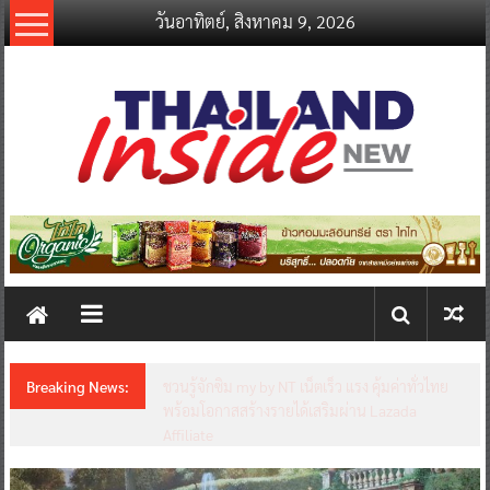
Skip
วันอาทิตย์, สิงหาคม 9, 2026
to
content
thailandinsidenew.com
Thailand
Inside
New
Breaking News:
ชวนรู้จักซิม my by NT เน็ตเร็ว แรง คุ้มค่าทั่วไทย
พร้อมโอกาสสร้างรายได้เสริมผ่าน Lazada
Affiliate