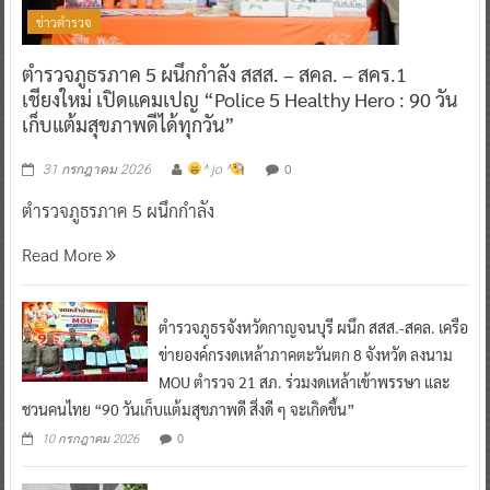
ข่าวตำรวจ
ตำรวจภูธรภาค 5 ผนึกกำลัง สสส. – สคล. – สคร.1
เชียงใหม่ เปิดแคมเปญ “Police 5 Healthy Hero : 90 วัน
เก็บแต้มสุขภาพดีได้ทุกวัน”
0
31 กรกฎาคม 2026
^ jo ^
ตำรวจภูธรภาค 5 ผนึกกำลัง
Read More
ตำรวจภูธรจังหวัดกาญจนบุรี ผนึก สสส.-สคล. เครือ
ข่ายองค์กรงดเหล้าภาคตะวันตก 8 จังหวัด ลงนาม
MOU ตำรวจ 21 สภ. ร่วมงดเหล้าเข้าพรรษา และ
ชวนคนไทย “90 วันเก็บแต้มสุขภาพดี สิ่งดี ๆ จะเกิดขึ้น”
0
10 กรกฎาคม 2026