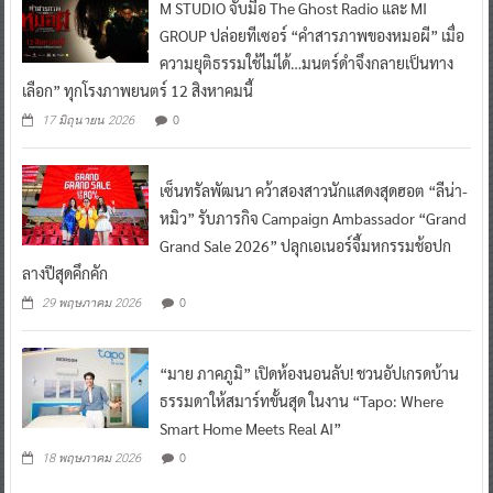
M STUDIO จับมือ The Ghost Radio และ MI
GROUP ปล่อยทีเซอร์ “คำสารภาพของหมอผี” เมื่อ
ความยุติธรรมใช้ไม่ได้…มนตร์ดำจึงกลายเป็นทาง
เลือก” ทุกโรงภาพยนตร์ 12 สิงหาคมนี้
0
17 มิถุนายน 2026
เซ็นทรัลพัฒนา คว้าสองสาวนักแสดงสุดฮอต “ลีน่า-
หมิว” รับภารกิจ Campaign Ambassador “Grand
Grand Sale 2026” ปลุกเอเนอร์จี้มหกรรมช้อปก
ลางปีสุดคึกคัก
0
29 พฤษภาคม 2026
“มาย ภาคภูมิ” เปิดห้องนอนลับ! ชวนอัปเกรดบ้าน
ธรรมดาให้สมาร์ทขั้นสุด ในงาน “Tapo: Where
Smart Home Meets Real AI”
0
18 พฤษภาคม 2026