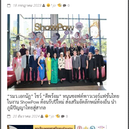
0
18 กรกฎาคม 2023
^ jo ^
“รมว.เอกนัฏ” โชว์ “ดีพร้อม” หนุนซอฟต์พาวเวอร์แฟชั่นไทย
ในงาน ShowPow ต้อนรับปีใหม่ ส่งเสริมอัตลักษณ์ท้องถิ่น นำ
ภูมิปัญญาไทยสู่สากล
0
20 ธันวาคม 2024
^ jo ^