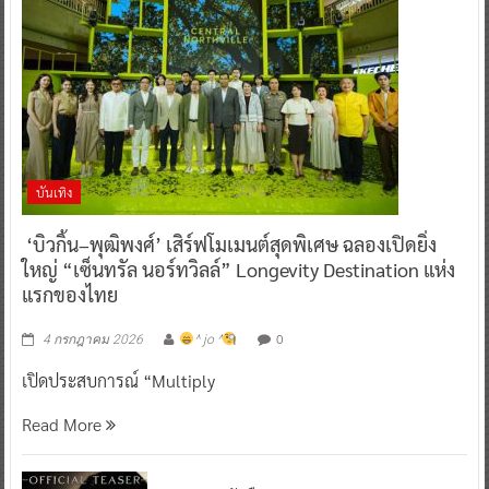
บันเทิง
‘บิวกิ้น–พุฒิพงศ์’ เสิร์ฟโมเมนต์สุดพิเศษ ฉลองเปิดยิ่ง
ใหญ่ “เซ็นทรัล นอร์ทวิลล์” Longevity Destination แห่ง
แรกของไทย
0
4 กรกฎาคม 2026
^ jo ^
เปิดประสบการณ์ “Multiply
Read More