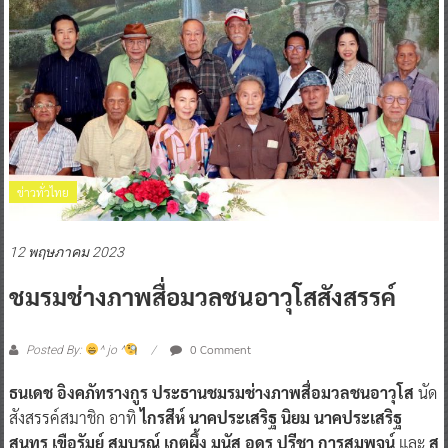
ข่าวทั่วไทย
12 พฤษภาคม 2023
ชมรมช่างภาพสื่อมวลชนอาวุโสสังสรรค์
0 Comment
Posted By:
^ jo ^
ธนเดช อิงคภัทรางกูร ประธานชมรมช่างภาพสื่อมวลชนอาวุโส
นัด
สังสรรค์สมาชิก อาทิ
ไกรสีห์ นาคประเสริฐ นิยม นาคประเสริฐ
สุนทร เขือรัมย์ สมบูรณ์ เกตุผึ้ง มนัส อุดร ปรีชา การสมพจน์
และ
สุ