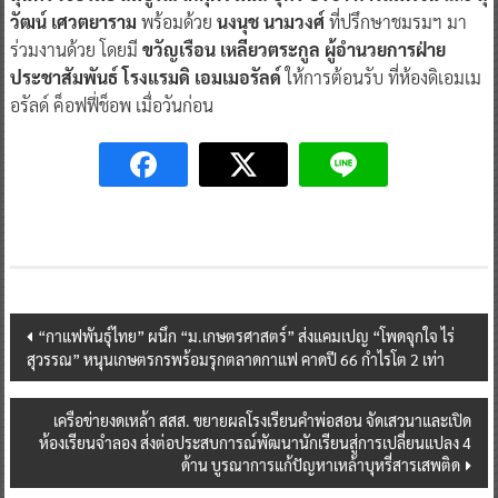
วัฒน์ เศวตยาราม
พร้อมด้วย
นงนุช นามวงศ์
ที่ปรึกษาชมรมฯ มา
ร่วมงานด้วย โดยมี
ขวัญเรือน เหลียวตระกูล ผู้อำนวยการฝ่าย
ประชาสัมพันธ์ โรงแรมดิ เอมเมอรัลด์
ให้การต้อนรับ ที่ห้องดิเอมเม
อรัลด์ ค็อฟฟี่ช็อพ เมื่อวันก่อน
Post
“กาแฟพันธุ์ไทย” ผนึก “ม.เกษตรศาสตร์” ส่งแคมเปญ “โพดจุกใจ ไร่
สุวรรณ” หนุนเกษตรกรพร้อมรุกตลาดกาแฟ คาดปี 66 กำไรโต 2 เท่า
navigation
เครือข่ายงดเหล้า สสส. ขยายผลโรงเรียนคำพ่อสอน จัดเสวนาและเปิด
ห้องเรียนจำลอง ส่งต่อประสบการณ์พัฒนานักเรียนสู่การเปลี่ยนแปลง 4
ด้าน บูรณาการแก้ปัญหาเหล้าบุหรี่สารเสพติด