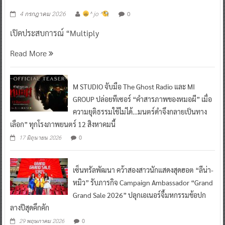
0
4 กรกฎาคม 2026
^ jo ^
เปิดประสบการณ์ “Multiply
Read More
M STUDIO จับมือ The Ghost Radio และ MI
GROUP ปล่อยทีเซอร์ “คำสารภาพของหมอผี” เมื่อ
ความยุติธรรมใช้ไม่ได้…มนตร์ดำจึงกลายเป็นทาง
เลือก” ทุกโรงภาพยนตร์ 12 สิงหาคมนี้
0
17 มิถุนายน 2026
เซ็นทรัลพัฒนา คว้าสองสาวนักแสดงสุดฮอต “ลีน่า-
หมิว” รับภารกิจ Campaign Ambassador “Grand
Grand Sale 2026” ปลุกเอเนอร์จี้มหกรรมช้อปก
ลางปีสุดคึกคัก
0
29 พฤษภาคม 2026