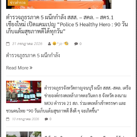
ข่าวตำรวจ
ตำรวจภูธรภาค 5 ผนึกกำลัง สสส. – สคล. – สคร.1
เชียงใหม่ เปิดแคมเปญ “Police 5 Healthy Hero : 90 วัน
เก็บแต้มสุขภาพดีได้ทุกวัน”
0
31 กรกฎาคม 2026
^ jo ^
ตำรวจภูธรภาค 5 ผนึกกำลัง
Read More
ตำรวจภูธรจังหวัดกาญจนบุรี ผนึก สสส.-สคล. เครือ
ข่ายองค์กรงดเหล้าภาคตะวันตก 8 จังหวัด ลงนาม
MOU ตำรวจ 21 สภ. ร่วมงดเหล้าเข้าพรรษา และ
ชวนคนไทย “90 วันเก็บแต้มสุขภาพดี สิ่งดี ๆ จะเกิดขึ้น”
0
10 กรกฎาคม 2026