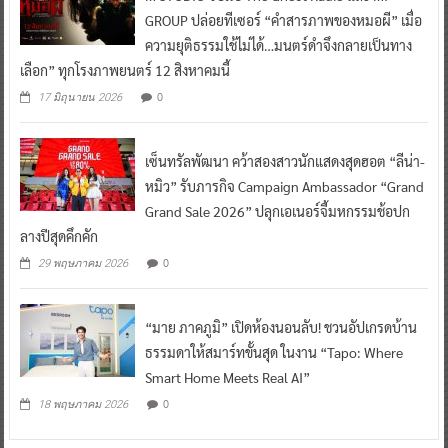
GROUP ปล่อยทีเซอร์ “คำสารภาพของหมอผี” เมื่อ
ความยุติธรรมใช้ไม่ได้…มนตร์ดำจึงกลายเป็นทาง
เลือก” ทุกโรงภาพยนตร์ 12 สิงหาคมนี้
0
17 มิถุนายน 2026
เซ็นทรัลพัฒนา คว้าสองสาวนักแสดงสุดฮอต “ลีน่า-
หมิว” รับภารกิจ Campaign Ambassador “Grand
Grand Sale 2026” ปลุกเอเนอร์จี้มหกรรมช้อปก
ลางปีสุดคึกคัก
0
29 พฤษภาคม 2026
“มาย ภาคภูมิ” เปิดห้องนอนลับ! ชวนอัปเกรดบ้าน
ธรรมดาให้สมาร์ทขั้นสุด ในงาน “Tapo: Where
Smart Home Meets Real AI”
0
18 พฤษภาคม 2026