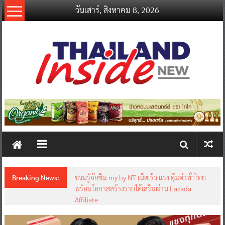
Skip
วันเสาร์, สิงหาคม 8, 2026
to
content
thailandinsidenew.com
Thailand
Inside
New
Breaking News:
ชวนรู้จักซิม my by NT เน็ตเร็ว แรง คุ้มค่าทั่วไทย
พร้อมโอกาสสร้างรายได้เสริมผ่าน Lazada
Affiliate