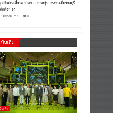
“เที่ยวสบายๆสไตล์ชลบุรี” หวัง
งดูดนักท่องเที่ยวชาวไทย และกระตุ้นการท่องเที่ยวชลบุรี
คักต่อเนื่อง
0
5 มีนาคม 2026
บันเทิง
บันเทิง