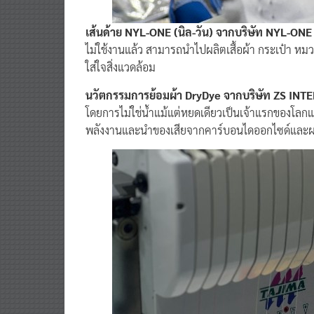
เส้นด้าย NYL-ONE (นิล-วัน) จากบริษัท NYL-ON
ไม่ใช้งานแล้ว สามารถนำไปผลิตเสื้อผ้า กระเป๋า หมวก
ใส่ใจสิ่งแวดล้อม
นวัตกรรมการย้อมผ้า DryDye จากบริษัท ZS IN
โดยการไม่ใช่น้ำแม้แต่หยดเดียวเป็นเจ้าแรกของโลก
พลังงานและนำของเสียจากคาร์บอนไดออกไซด์และผงย