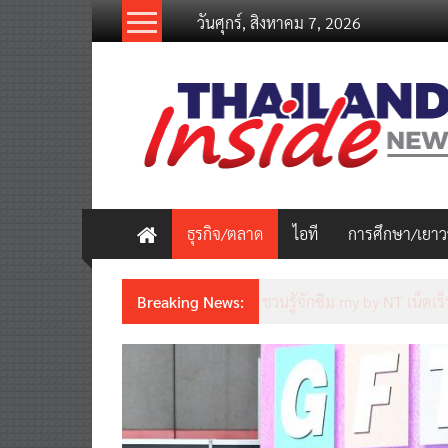
Skip
วันศุกร์, สิงหาคม 7, 2026
to
content
thailandinsidenew.com
Thailand
Inside
New
ธุรกิจ/ตลาด
ไอที
การศึกษา/เยา
Breaking News:
Thailand LAB INTERNATION
เคลื่อนนวัตกรรมวิทยาศาสตร์