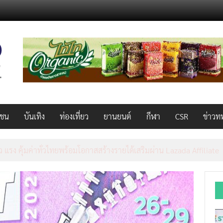
วชน
บันเทิง
ท่องเที่ยว
ยานยนต์
กีฬา
CSR
ข่าวท
AL 2026 ผนึก Bio+HealthTech INTERNATIONAL และ FutureCHEM 
และสุขภาพ ยกระดับไทยสู่ศูนย์กลางอาเซียน