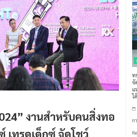
ท
จ
แน
ไ
 2024” งานสำหรับคนสิ่งทอ
กา