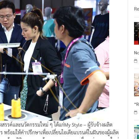
วั
R
No
“
างสรรค์และนวัตกรรมใหม่ ๆ ได้แก่My Style – ผู้รับจ้างผลิต
พร้อมให้คำปรึกษาเพื่อเปลี่ยนไอเดียแบรนด์ในฝันของผู้ผลิต