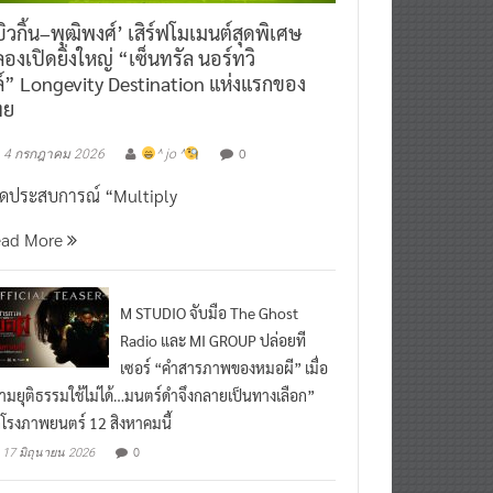
ิวกิ้น–พุฒิพงศ์’ เสิร์ฟโมเมนต์สุดพิเศษ
องเปิดยิ่งใหญ่ “เซ็นทรัล นอร์ทวิ
์” Longevity Destination แห่งแรกของ
ทย
0
4 กรกฎาคม 2026
^ jo ^
ิดประสบการณ์ “Multiply
ead More
M STUDIO จับมือ The Ghost
Radio และ MI GROUP ปล่อยที
เซอร์ “คำสารภาพของหมอผี” เมื่อ
ามยุติธรรมใช้ไม่ได้…มนตร์ดำจึงกลายเป็นทางเลือก”
กโรงภาพยนตร์ 12 สิงหาคมนี้
0
17 มิถุนายน 2026