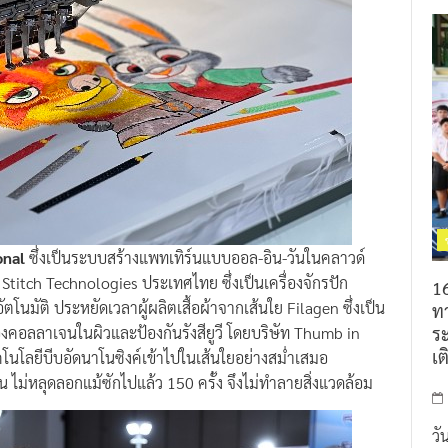
onal
ซึ่งเป็นระบบสร้างแพทเทิร์นแบบออล-อิน-วันในคลาวด์
Stitch Technologies ประเทศไทย ซึ่งเป็นเครื่องจักรปัก
16
นมัติ ประหยัดเวลาผู้ผลิตเสื้อผ้าจากเส้นใย Filagen ซึ่งเป็น
ท
ร
งคอลลาเจนในผิวและป้องกันรังสียูวี โดยบริษัท Thumb in
เต
คโนโลยีบีบอัดนาโนซิงค์เข้าไปในเส้นใยอย่างสม่ำเสมอ
งยืน ไม่หลุดลอกแม้ซักไปแล้ว 150 ครั้ง จึงไม่ทำลายสิ่งแวดล้อม