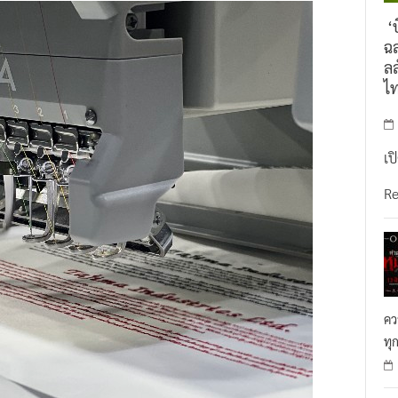
‘บ
ฉล
ลล
ไ
เป
R
คว
ทุ