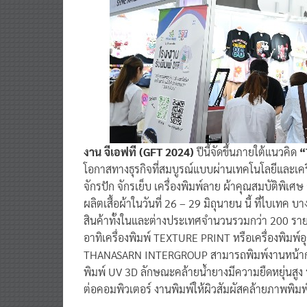
งาน จีเอฟที (GFT 2024)
ปีนี้จัดขึ้นภายใต้แนวคิด
“T
โอกาสทางธุรกิจที่สมบูรณ์แบบผ่านเทคโนโลยีและเครื
จักรปัก จักรเย็บ เครื่องพิมพ์ลาย ผ้าคุณสมบัติพิเศษ
ผลิตเสื้อผ้าในวันที่ 26 – 29 มิถุนายน นี้ ที่ไบเท
สินค้าทั้งในและต่างประเทศจำนวนรวมกว่า 200 รายโดย
อาทิเครื่องพิมพ์ TEXTURE PRINT หรือเครื่องพิมพ
THANASARN INTERGROUP สามารถพิมพ์งานหน้ากว้า
พิมพ์ UV 3D ลักษณะคล้ายน้ำยางมีความยืดหยุ่นสูง ร
ต่อคอมพิวเตอร์ งานพิมพ์ให้ผิวสัมผัสคล้ายภาพพิมพ์