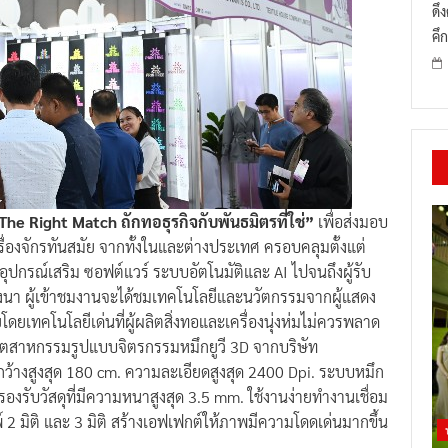
ดึ
คึก
he Right Match ถักทอธุรกิจกับพันธมิตรที่ใช่”
เพื่อส่งมอบ
่องจักรทันสมัย จากทั้งในและต่างประเทศ ครอบคลุมตั้งแต่
 อุปกรณ์เสริม ซอฟต์แวร์ ระบบอัตโนมัติและ AI ไปจนถึงผู้รับ
ค บางนา ผู้เข้าชมงานจะได้ชมเทคโนโลยีและนวัตกรรมจากผู้แสดง
เทคโนโลยีเด่นที่ผู้ผลิตสิ่งทอและเครื่องนุ่งห่มไม่ควรพลาด
์อุตสาหกรรมรูปแบบจิตรกรรมหมึกยูวี 3D จากบริษัท
งสูงสุด 180 cm. ความละเอียดสูงสุด 2400 Dpi. ระบบหมึก
องรับวัสดุที่มีความหนาสูงสุด 3.5 mm. ใช้งานง่ายทำงานเชื่อม
 2 มิติ และ 3 มิติ สร้างเอฟเฟกต์ให้ภาพมีความโดดเด่นมากขึ้น