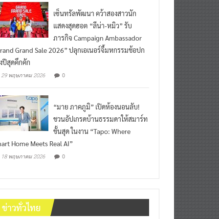
เซ็นทรัลพัฒนา คว้าสองสาวนัก
แสดงสุดฮอต “ลีน่า-หมิว” รับ
ภารกิจ Campaign Ambassador
rand Grand Sale 2026” ปลุกเอเนอร์จี้มหกรรมช้อปก
งปีสุดคึกคัก
0
29 พฤษภาคม 2026
“มาย ภาคภูมิ” เปิดห้องนอนลับ!
ชวนอัปเกรดบ้านธรรมดาให้สมาร์ท
ขั้นสุด ในงาน “Tapo: Where
art Home Meets Real AI”
0
18 พฤษภาคม 2026
ข่าวทั่วไทย