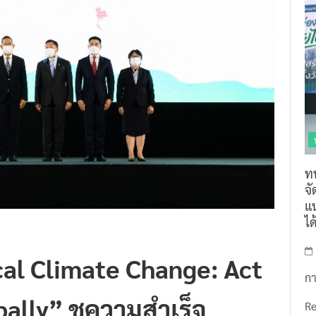
ท
จ
แน
ไ
cal Climate Change: Act
กา
ally” ชูความสำเร็จ
R