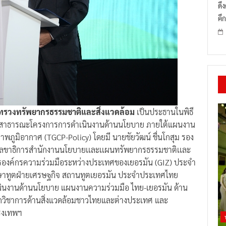
ดึ
คึก
ะทรวงทรัพยากรธรรมชาติและสิ่งแวดล้อม
เป็นประธานในพิธี
คสาธารณะโครงการการดำเนินงานด้านนโยบาย ภายใต้แผนงาน
พภูมิอากาศ (TGCP-Policy) โดยมี นายชัยวัฒน์ ชื่นโกสุม รอง
 เลขาธิการสำนักงานนโยบายเเละเเผนทรัพยากรธรรมชาติเเละ
ยการองค์กรความร่วมมือระหว่างประเทศของเยอรมัน (GIZ) ประจำ
กษาทูตฝ่ายเศรษฐกิจ สถานทูตเยอรมัน ประจำประเทศไทย
นินงานด้านนโยบาย แผนงานความร่วมมือ ไทย-เยอรมัน ด้าน
กวิชาการด้านสิ่งแวดล้อมชาวไทยและต่างประเทศ และ
รุงเทพฯ