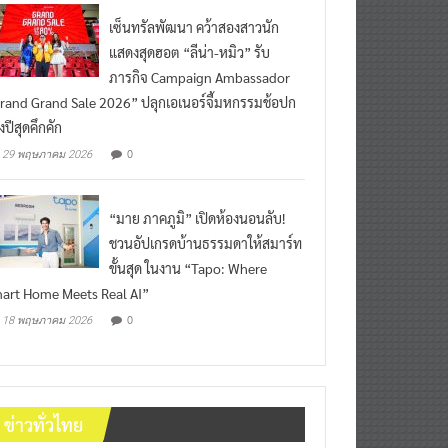
เซ็นทรัลพัฒนา คว้าสองสาวนัก
แสดงสุดฮอต “ลีน่า-หมิว” รับ
ภารกิจ Campaign Ambassador
rand Grand Sale 2026” ปลุกเอเนอร์จี้มหกรรมช้อปก
งปีสุดคึกคัก
0
29 พฤษภาคม 2026
“มาย ภาคภูมิ” เปิดห้องนอนลับ!
ชวนอัปเกรดบ้านธรรมดาให้สมาร์ท
ขั้นสุด ในงาน “Tapo: Where
art Home Meets Real AI”
0
18 พฤษภาคม 2026
ข่าวทั่วไทย