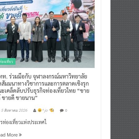
ท่องเที่ยว
ทท. ร่วมมือกับ จุฬาลงกรณ์มหาวิทยาลัย
ัดสัมมนาทางวิชาการและการตลาดเชิงรุก
ะเคล็ดลับปรับธุรกิจท่องเที่ยวไทย “ขาย
ด้ ขายดี ขายนาน”
0
5 สิงหาคม 2026
^ jo ^
รท่องเที่ยวแห่งประเทศไ
ead More