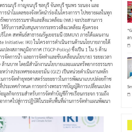
รรณบุรี กาญจนบุรี ชลบุรี จันทบุรี ชุมพร ระนอง และ
นการนำโมเดลของจังหวัดนำร่องในโครงการฯ ไปขยายผลในทุก
ทรัพยากรธรรมชาติและสิ่งแวดล้อม (ทส.) จะประสานการ
 ได้รับการสนับสนุนจากกระทรวงสิ่งแวดล้อม คุ้มครอง
“G
บริโภค สหพันธ์สาธารณรัฐเยอรมนี (BMUV) ภายใต้แผนงาน
ลา
e Initiative: IKI) ในโครงการดำเนินงานด้านนโยบายภายใต้
แปลงสภาพภูมิอากาศ (TGCP-Policy) ซึ่งเป็น 1 ใน 5 ด้าน
ารจัดการน้ำ และการจัดทำและขับเคลื่อนนโยบาย) ระยะเวลา
650 ล้านบาท โดยมีสำนักงานนโยบายเเละเเผนทรัพยากรธรรมชา
ือระหว่างประเทศของเยอรมัน (GIZ) เป็นหน่วยดำเนินงานหลัก
ยในการจัดทำยุทธศาสตร์ระยะยาวในการพัฒนาแบบปล่อยก๊าซ
มที่ประเทศกำหนด การยกร่างพระราชบัญญัติการเปลี่ยนแปลง
Sm
มูลกิจกรรมสำหรับการจัดทำบัญชีก๊าซเรือนกระจก รวมถึง
อากาศไปสู่การปฏิบัติในระดับพื้นที่ผ่านการจัดทำแผนพัฒนา