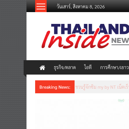
Skip
วันเสาร์, สิงหาคม 8, 2026
to
content
thailandinsidenew.com
Thailand
Inside
New
ธุรกิจ/ตลาด
ไอที
การศึกษา/เยา
Breaking News:
ชวนรู้จักซิม my by NT เน็ตเร