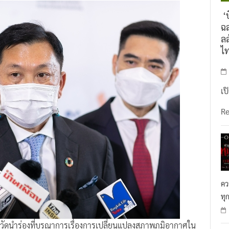
‘บ
ฉล
ลล
ไ
เป
R
คว
ทุ
หวัดนำร่องที่บูรณาการเรื่องการเปลี่ยนแปลงสภาพภูมิอากาศใน