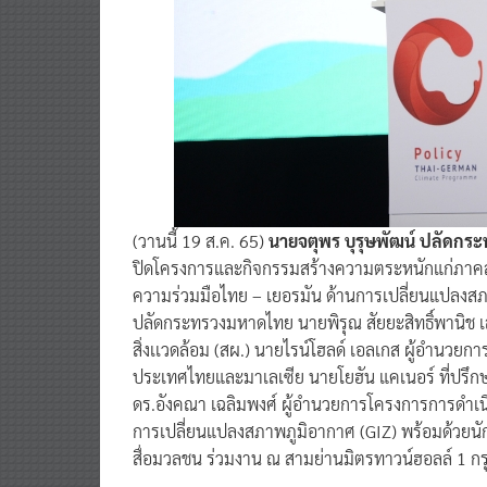
(วานนี้ 19 ส.ค. 65)
นายจตุพร บุรุษพัฒน์ ปลัดกร
ปิดโครงการและกิจกรรมสร้างความตระหนักแก่ภา
ความร่วมมือไทย – เยอรมัน ด้านการเปลี่ยนแปลงสภา
ปลัดกระทรวงมหาดไทย นายพิรุณ สัยยะสิทธิ์พานิช
สิ่งเเวดล้อม (สผ.) นายไรน์โฮลด์ เอลเกส ผู้อำนว
ประเทศไทยและมาเลเซีย นายโยฮัน แคเนอร์ ที่ปรึ
ดร.อังคณา เฉลิมพงศ์ ผู้อำนวยการโครงการการดำเ
การเปลี่ยนแปลงสภาพภูมิอากาศ (GIZ) พร้อมด้วยนั
สื่อมวลชน ร่วมงาน ณ สามย่านมิตรทาวน์ฮอลล์ 1 ก