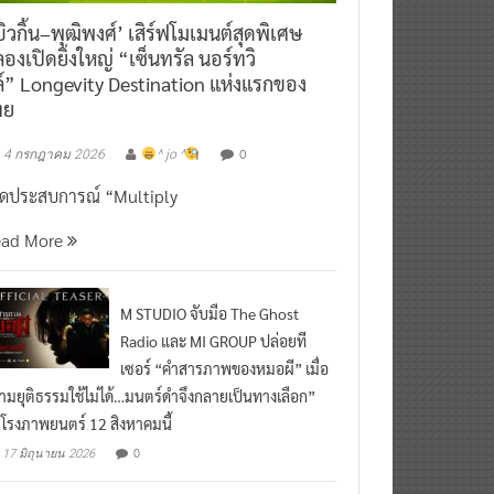
ิวกิ้น–พุฒิพงศ์’ เสิร์ฟโมเมนต์สุดพิเศษ
องเปิดยิ่งใหญ่ “เซ็นทรัล นอร์ทวิ
์” Longevity Destination แห่งแรกของ
ทย
0
4 กรกฎาคม 2026
^ jo ^
ิดประสบการณ์ “Multiply
ead More
M STUDIO จับมือ The Ghost
Radio และ MI GROUP ปล่อยที
เซอร์ “คำสารภาพของหมอผี” เมื่อ
ามยุติธรรมใช้ไม่ได้…มนตร์ดำจึงกลายเป็นทางเลือก”
กโรงภาพยนตร์ 12 สิงหาคมนี้
0
17 มิถุนายน 2026