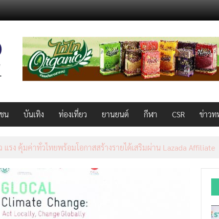
วชน
บันเทิง
ท่องเที่ยว
ยานยนต์
กีฬา
CSR
ข่าวท
็ว แรง คุ้มค่าทั่วไทยพร้อมโอกาสสร้างรายได้เสริมผ่าน Lazada Affiliate