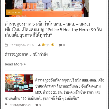
ข่าวตำรวจ
ตำรวจภูธรภาค 5 ผนึกกำลัง สสส. – สคล. – สคร.1
เชียงใหม่ เปิดแคมเปญ “Police 5 Healthy Hero : 90 วัน
เก็บแต้มสุขภาพดีได้ทุกวัน”
0
31 กรกฎาคม 2026
^ jo ^
ตำรวจภูธรภาค 5 ผนึกกำลัง
Read More
ตำรวจภูธรจังหวัดกาญจนบุรี ผนึก สสส.-สคล. เครือ
ข่ายองค์กรงดเหล้าภาคตะวันตก 8 จังหวัด ลงนาม
MOU ตำรวจ 21 สภ. ร่วมงดเหล้าเข้าพรรษา และ
ชวนคนไทย “90 วันเก็บแต้มสุขภาพดี สิ่งดี ๆ จะเกิดขึ้น”
0
10 กรกฎาคม 2026