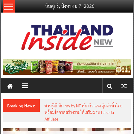
Skip
วันศุกร์, สิงหาคม 7, 2026
to
content
thailandinsidenew.com
Thailand
Inside
New
Breaking News:
ชวนรู้จักซิม my by NT เน็ตเร็ว แรง คุ้มค่าทั่วไทย
พร้อมโอกาสสร้างรายได้เสริมผ่าน Lazada
Affiliate