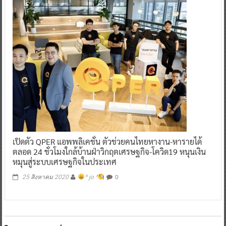
เปิดตัว QPER แอพพลิเคชั่น ตัวช่วยคนไทยหางาน-หารายได้
ตลอด 24 ชั่วโมงใกล้บ้านฝ่าวิกฤตเศรษฐกิจ-โควิด19 หนุนเงิน
หมุนสู่ระบบเศรษฐกิจในประเทศ
0
25 สิงหาคม 2020
^ jo ^