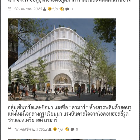
0
20 เมษายน 2023
^ jo ^
กลุ่มเซ็นทรัลและซิกน่า เผยชื่อ “ลามาร์” ห้างสรรพสินค้าสุดหรู
แห่งใหม่ใจกลางกรุงเวียนนา แรงบันดาลใจจากไอคอนฮอลลีวูด
ชาวออสเตรีย เฮดี้ ลามาร์
0
18 พฤศจิกายน 2022
^ jo ^