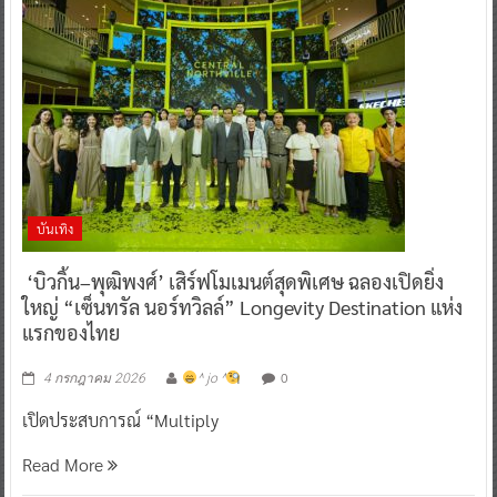
บันเทิง
‘บิวกิ้น–พุฒิพงศ์’ เสิร์ฟโมเมนต์สุดพิเศษ ฉลองเปิดยิ่ง
ใหญ่ “เซ็นทรัล นอร์ทวิลล์” Longevity Destination แห่ง
แรกของไทย
0
4 กรกฎาคม 2026
^ jo ^
เปิดประสบการณ์ “Multiply
Read More