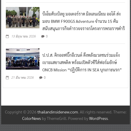
บีเอ็มดับเบิลยู มอเตอร์ราด มิลเลนเนียม ออโต้ ส่ง
มอบ BMW F900GS Adventure จำนวน 15 คัน
สนับสนุนภารกิจตำรวจจราจรโครงการพระราชดำริ
0
13 มิถุนายน 2026
ป.ป.ส. คิกออฟบิ๊กอีเวนต์ ดึงพลังมวลชนร่วมแจ้ง
เบาะแสยาเสพติด พร้อมเปิดตัวซีรีส์ฟอร์มยักษ์
ONCB Mission “ปฏิบัติการ IN SEA บุกเกาะนรก”
0
21 มีนาคม 2026
Copyright © 2026
thailandinsidenew.com
. All rights reserved. Theme:
ColorNews
by ThemeGrill. Powered by
WordPress
.