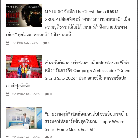
M STUDIO จับมือ The Ghost Radio และ MI
GROUP ปล่อยทีเซอร์ “คำสารภาพของหมอผี” เมื่อ
ความยุติธรรมใช้ไม่ได้…มนตร์ดำจึงกลายเป็นทาง
เลือก” ทุกโรงภาพยนตร์ 12 สิงหาคมนี้
0
17 มิถุนายน 2026
เซ็นทรัลพัฒนา คว้าสองสาวนักแสดงสุดฮอต “ลีน่า-
หมิว” รับภารกิจ Campaign Ambassador “Grand
Grand Sale 2026” ปลุกเอเนอร์จี้มหกรรมช้อปก
ลางปีสุดคึกคัก
0
29 พฤษภาคม 2026
“มาย ภาคภูมิ” เปิดห้องนอนลับ! ชวนอัปเกรดบ้าน
ธรรมดาให้สมาร์ทขั้นสุด ในงาน “Tapo: Where
Smart Home Meets Real AI”
0
18 พฤษภาคม 2026