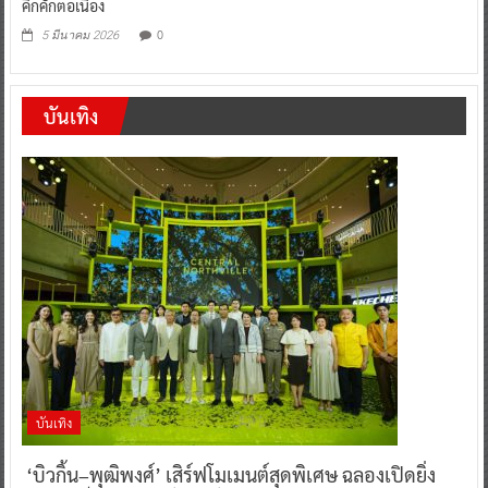
คึกคักต่อเนื่อง
0
5 มีนาคม 2026
บันเทิง
บันเทิง
‘บิวกิ้น–พุฒิพงศ์’ เสิร์ฟโมเมนต์สุดพิเศษ ฉลองเปิดยิ่ง