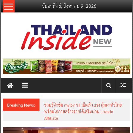
Skip
วันอาทิตย์, สิงหาคม 9, 2026
to
content
thailandinsidenew.com
Thailand
Inside
New
Breaking News:
ชวนรู้จักซิม my by NT เน็ตเร็ว แรง คุ้มค่าทั่วไทย
พร้อมโอกาสสร้างรายได้เสริมผ่าน Lazada
Affiliate