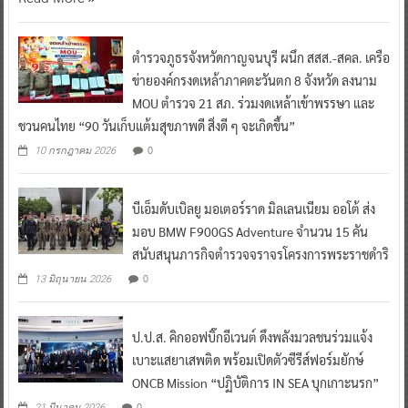
ตำรวจภูธรจังหวัดกาญจนบุรี ผนึก สสส.-สคล. เครือ
ข่ายองค์กรงดเหล้าภาคตะวันตก 8 จังหวัด ลงนาม
MOU ตำรวจ 21 สภ. ร่วมงดเหล้าเข้าพรรษา และ
ชวนคนไทย “90 วันเก็บแต้มสุขภาพดี สิ่งดี ๆ จะเกิดขึ้น”
0
10 กรกฎาคม 2026
บีเอ็มดับเบิลยู มอเตอร์ราด มิลเลนเนียม ออโต้ ส่ง
มอบ BMW F900GS Adventure จำนวน 15 คัน
สนับสนุนภารกิจตำรวจจราจรโครงการพระราชดำริ
0
13 มิถุนายน 2026
ป.ป.ส. คิกออฟบิ๊กอีเวนต์ ดึงพลังมวลชนร่วมแจ้ง
เบาะแสยาเสพติด พร้อมเปิดตัวซีรีส์ฟอร์มยักษ์
ONCB Mission “ปฏิบัติการ IN SEA บุกเกาะนรก”
0
21 มีนาคม 2026