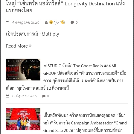
ใหญ่ “เซ็นทรัล นอร์ทวิลล์” Longevity Destination แห่ง
แรกของไทย
0
4 กรกฎาคม 2026
^ jo ^
เปิดประสบการณ์ “Multiply
Read More
M STUDIO จับมือ The Ghost Radio และ MI
GROUP ปล่อยทีเซอร์ “คำสารภาพของหมอผี” เมื่อ
ความยุติธรรมใช้ไม่ได้…มนตร์ดำจึงกลายเป็นทาง
เลือก” ทุกโรงภาพยนตร์ 12 สิงหาคมนี้
0
17 มิถุนายน 2026
เซ็นทรัลพัฒนา คว้าสองสาวนักแสดงสุดฮอต “ลีน่า-
หมิว” รับภารกิจ Campaign Ambassador “Grand
Grand Sale 2026” ปลุกเอเนอร์จี้มหกรรมช้อปก