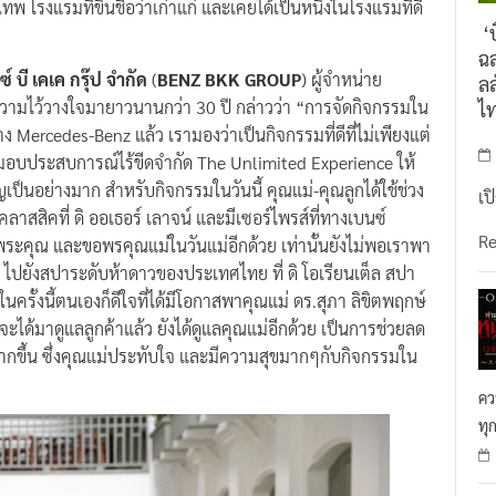
เทพ โรงแรมที่ขึ้นชื่อว่าเก่าแก่ และเคยได้เป็นหนึ่งในโรงแรมที่ดี
‘บ
ฉล
 บี เคเค กรุ๊ป จำกัด
(
BENZ BKK GROUP
) ผู้จำหน่าย
ลล
บความไว้วางใจมายาวนานกว่า 30 ปี กล่าวว่า “การจัดกิจกรรมใน
ไ
ง Mercedes-Benz แล้ว เรามองว่าเป็นกิจกรรมที่ดีที่ไม่เพียงแต่
รมอบประสบการณ์ไร้ขีดจำกัด The Unlimited Experience ให้
ำคัญเป็นอย่างมาก สำหรับกิจกรรมในวันนี้ คุณแม่-คุณลูกได้ใช้ช่วง
เป
าสสิคที่ ดิ ออเธอร์ เลาจน์ และมีเซอร์ไพรส์ที่ทางเบนซ์
R
บพระคุณ และขอพรคุณแม่ในวันแม่อีกด้วย เท่านั้นยังไม่พอเราพา
า ไปยังสปาระดับห้าดาวของประเทศไทย ที่ ดิ โอเรียนเต็ล สปา
ในครั้งนี้ตนเองก็ดีใจที่ได้มีโอกาสพาคุณแม่ ดร.สุภา ลิขิตพฤกษ์
ะได้มาดูแลลูกค้าแล้ว ยังได้ดูแลคุณแม่อีกด้วย เป็นการช่วยลด
ากขึ้น ซึ่งคุณแม่ประทับใจ และมีความสุขมากๆกับกิจกรรมใน
คว
ทุ