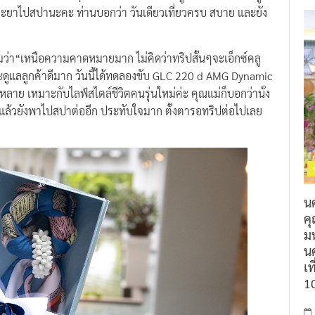
าพระยาไปสปานะคะ ท่านบอกว่า วันเดียวเที่ยวครบ สบาย และยัง
มว่า“เหนือความคาดหมายมาก ไม่คิดว่าทริปสั้นๆจะเอ็กซ์คลู
จ และดูแลลูกค้าดีมาก วันนี้ได้ทดลองขับ GLC 220 d AMG Dynamic
ย เหมาะกับไลฟ์สไตล์ชีวิตคนรุ่นใหม่ค่ะ คุณแม่ก็บอกว่านั่ง
แล้วยังพาไปสปาต่ออีก ประทับใจมาก ตั้งตารอทริปต่อไปเลย
น
ค
ม
นค
เท
1