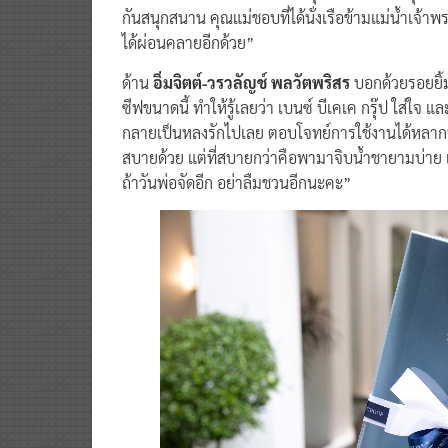
กันสนุกสนาน คุณแม่ชอบที่ได้นั่งเรือข้ามแม่น้ำเจ้
ได้ผ่อนคลายอีกด้วย”
ด้าน
อิ่มจิตต์-วรวลัญช์ พลวัตพริสร
บอกด้วยรอยยิ้
ซีฟขนาดนี้ ทำให้รู้เลยว่า เบนซ์ บีเคเค กรุ๊ป ใส่ใ
กลายเป็นหลงรักไปเลย ตอบโจทย์การใช้งานได้หลากหลา
สบายด้วย แต่ที่สบายกว่าคือพามาจิบน้ำชายามบ่าย 
ถ้าวันพ่อจัดอีก อย่าลืมชวนอีกนะคะ”