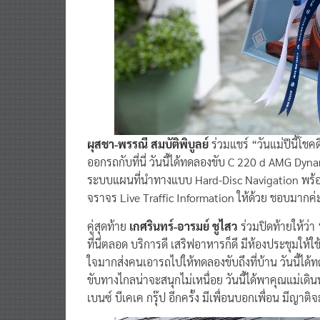
ผุสชา-พรรณี สมบัติพิบูลย์
ร่วมแชร์ “วันแม่ปีนี้โชค
ออกรถกับที่นี่ วันนี้ได้ทดลองขับ C 220 d AMG Dynam
ระบบแผนที่นําทางแบบ Hard-Disc Navigation พร้
จราจร Live Traffic Information ให้ด้วย ชอบมากค่
คู่สุดท้าย
เกศรินทร์-อารมย์ ชูไสว
ร่วมปิดท้ายให้ว่า 
ที่นี่ตลอด บริการดี เสริฟอาหารก็ดี มีห้องประชุมให
ใจมากส่งคนเอารถไปให้ทดลองขับถึงที่บ้าน วันนี้ได้ท
ขับทางไกลน่าจะสนุกไม่เหนื่อย วันนี้ได้พาคุณแม่เดิ
เบนซ์ บีเคเค กรุ๊ป อีกครั้ง มีเพื่อนบอกเพื่อน มีญาติ