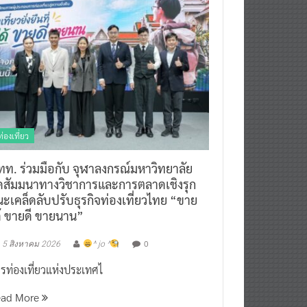
ท่องเที่ยว
ทท. ร่วมมือกับ จุฬาลงกรณ์มหาวิทยาลัย
ัดสัมมนาทางวิชาการและการตลาดเชิงรุก
ะเคล็ดลับปรับธุรกิจท่องเที่ยวไทย “ขาย
ด้ ขายดี ขายนาน”
0
5 สิงหาคม 2026
^ jo ^
รท่องเที่ยวแห่งประเทศไ
ead More