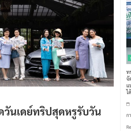
ท
จ
แน
ไ
ันเดย์ทริปสุดหรูรับวัน
กา
R