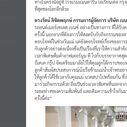
ทางในครั้งนี้อยู่ที่ โรงแรมแมนดาริน โอเรียนเต็ล กรุง
ที่สุดของโลกอีกด้วย
ตวงรัตน์ ลิขิตพฤกษ์ กรรมการผู้จัดการ บริษัท เบนซ์
รถยนต์เมอร์เซเดส-เบนซ์ อย่างเป็นทางการ ที่ได้รั
ครั้งนี้ นอกจากที่ต้องการให้สอดรับกับกิจกรรมของทา
ตอบโจทย์ในช่วงวันแม่ แต่ยังตอบโจทย์เรื่องของกา
กับลูกค้าอย่างต่อเนื่องซึ่งเป็นเรื่องที่เราให้ความส
เวลาพิเศษดื่มด่ำอาฟเตอร์นูน ที ไปกับบรรยากาศสุดคล
บีเคเค กรุ๊ป จัดเตรียมมาลัยไว้ให้คุณลูกได้กราบขอ
ลูกค้าสัมผัสประสบการณ์นั่งเรือข้ามแม่น้ำเจ้าพระย
ให้ลูกค้าได้ใช้เวลากับคุณแม่ นวดสปาไปพร้อมกัน ซึ่ง
มาร่วมกิจกรรมด้วย ถือเป็นช่วงเวลาพิเศษที่นอกจากจ
ระยะห่างของความสัมพันธ์ และเติมความเข้าใจกันม
ครั้งนี้ค่ะ”