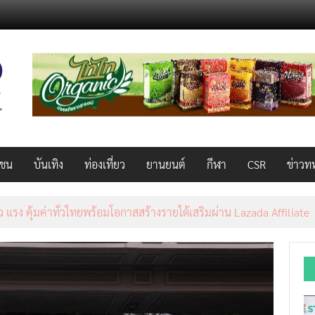
วชน
บันเทิง
ท่องเที่ยว
ยานยนต์
กีฬา
CSR
ข่าวท
็ว แรง คุ้มค่าทั่วไทยพร้อมโอกาสสร้างรายได้เสริมผ่าน Lazada Affiliate