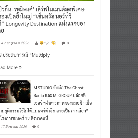
ิวกิ้น–พุฒิพงศ์’ เสิร์ฟโมเมนต์สุดพิเศษ
องเปิดยิ่งใหญ่ “เซ็นทรัล นอร์ทวิ
์” Longevity Destination แห่งแรกของ
ทย
0
4 กรกฎาคม 2026
^ jo ^
ิดประสบการณ์ “Multiply
ead More
M STUDIO จับมือ The Ghost
Radio และ MI GROUP ปล่อยที
เซอร์ “คำสารภาพของหมอผี” เมื่อ
ามยุติธรรมใช้ไม่ได้…มนตร์ดำจึงกลายเป็นทางเลือก”
กโรงภาพยนตร์ 12 สิงหาคมนี้
0
17 มิถุนายน 2026