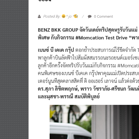
0 Comment
Posted By:
^ jo ^
BENZ BKK GROUP จัดวันเดย์ทริปสุดหรูรับวันแม่ 
พิเศษ กับกิจกรรม #Momcation Test Drive “พาแ
เบนซ์ บี เคเค กรุ๊ป
ตอกย้ำประสบการณ์ไร้ขีดจำกัด 
พาลูกค้าบินลัดฟ้าไปสัมผัสสมรรถนะรถยนต์เมอร์เซเดส
ลูกค้าอีกครั้งจัดทริปรับวันแม่กับกิจกรรม #Momcat
คนพิเศษของเบนซ์ บีเคเค กรุ๊ปพาคุณแม่เปิดประสบกา
เตอร์นูนทีสุดคลาสสิคที่ ดิ ออเธอร์ เลาจน์ แล้วต่อด
ดร.สุภา ลิขิตพฤกษ์, พราว วัชราภัย-ศรีชนก วัฒนศิ
และผุสชา-พรรณี สมบัติพิบูลย์