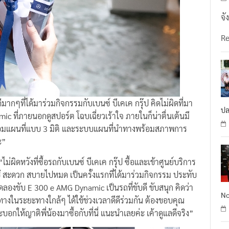
จั
R
ดีมากๆที่ได้มาร่วมกิจกรรมกับเบนซ์ บีเคเค กรุ๊ป คิดไม่ผิดที่มา
ปล
ic ที่ภายนอกดูสปอร์ต โฉบเฉี่ยวเร้าใจ ภายในก็น่าตื่นเต้นมี
อมแผนที่แบบ 3 มิติ และระบบแผนที่นําทางพร้อมสภาพการ
ะ”
“ไม่ผิดหวังที่ซื้อรถกับเบนซ์ บีเคเค กรุ๊ป ซื้อและเข้าศูนย์บริการ
้ใช้ สะดวก สบายไปหมด เป็นครั้งแรกที่ได้มาร่วมกิจกรรม ประทับ
ดลองขับ E 300 e AMG Dynamic เป็นรถที่ขับดี ขับสนุก คิดว่า
No
นทางในระยะทางใกล้ๆ ได้ใช้ช่วงเวลาดีดีร่วมกัน ต้องขอบคุณ
จะบอกให้ญาติพี่น้องมาซื้อกับที่นี่ แนะนำเลยค่ะ เค้าดูแลดีจริง”