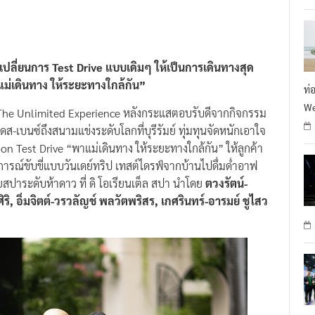
เปลี่ยนการ Test Drive แบบเดิมๆ ให้เป็นการเดินทางสุด
ม่เดินทาง ให้ระยะทางใกล้กัน”
ท่
We
The Unlimited Experience หลังกระแสตอบรับดีจากกิจกรรม
-เบนซ์ถึงสนามแข่งระดับโลกที่บุรีรัมย์ ทุ่มทุนจัดหนักเอาใจ
ion Test Drive “พาแม่เดินทาง ให้ระยะทางใกล้กัน” ให้ลูกค้า
รณ์ขับขี่แบบวันเดย์ทริป เทสต์ไดรฟ์จากบ้านไปดื่มด่ำอาฟ
้วยสปาระดับห้าดาว ที่ ดิ โอเรียนเต็ล สปา นำโดย
ตวงรัตน์-
ริ, อิ่มจิตต์-วรวลัญช์ พลวัตพริสร, เกศรินทร์-อารมย์ ชูไสว