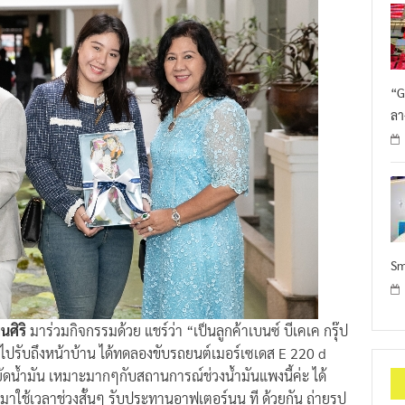
“G
ลา
Sm
นศิริ
มาร่วมกิจกรรมด้วย แชร์ว่า “เป็นลูกค้าเบนซ์ บีเคเค กรุ๊ป
นไปรับถึงหน้าบ้าน ได้ทดลองขับรถยนต์เมอร์เซเดส E 220 d
ดน้ำมัน เหมาะมากๆกับสถานการณ์ช่วงน้ำมันแพงนี้ค่ะ ได้
าใช้เวลาช่วงสั้นๆ รับประทานอาฟเตอร์นูน ที ด้วยกัน ถ่ายรูป