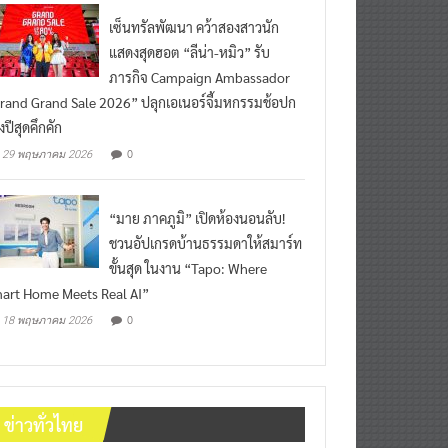
เซ็นทรัลพัฒนา คว้าสองสาวนัก
แสดงสุดฮอต “ลีน่า-หมิว” รับ
ภารกิจ Campaign Ambassador
rand Grand Sale 2026” ปลุกเอเนอร์จี้มหกรรมช้อปก
งปีสุดคึกคัก
0
29 พฤษภาคม 2026
“มาย ภาคภูมิ” เปิดห้องนอนลับ!
ชวนอัปเกรดบ้านธรรมดาให้สมาร์ท
ขั้นสุด ในงาน “Tapo: Where
art Home Meets Real AI”
0
18 พฤษภาคม 2026
ข่าวทั่วไทย