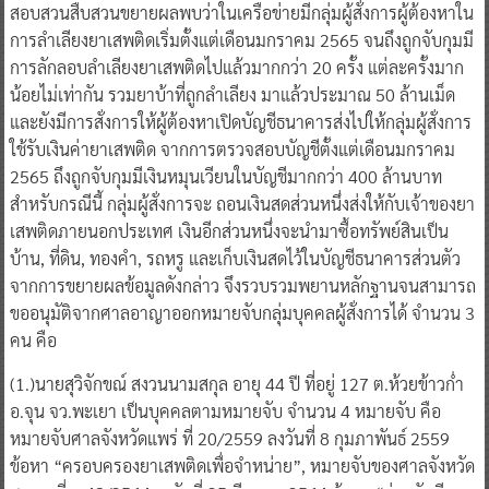
การลักลอบลําเลียงยาเสพติดไปแล้วมากกว่า 20 ครั้ง แต่ละครั้งมาก
น้อยไม่เท่ากัน รวมยาบ้าที่ถูกลําเลียง มาแล้วประมาณ 50 ล้านเม็ด
และยังมีการสั่งการให้ผู้ต้องหาเปิดบัญชีธนาคารส่งไปให้กลุ่มผู้สั่งการ
ใช้รับเงินค่ายาเสพติด จากการตรวจสอบบัญชีตั้งแต่เดือนมกราคม
2565 ถึงถูกจับกุมมีเงินหมุนเวียนในบัญชีมากกว่า 400 ล้านบาท
สำหรับกรณีนี้ กลุ่มผู้สั่งการจะ ถอนเงินสดส่วนหนึ่งส่งให้กับเจ้าของยา
เสพติดภายนอกประเทศ เงินอีกส่วนหนึ่งจะนํามาซื้อทรัพย์สินเป็น
บ้าน, ที่ดิน, ทองคํา, รถหรู และเก็บเงินสดไว้ในบัญชีธนาคารส่วนตัว
จากการขยายผลข้อมูลดังกล่าว จึงรวบรวมพยานหลักฐานจนสามารถ
ขออนุมัติจากศาลอาญาออกหมายจับกลุ่มบุคคลผู้สั่งการได้ จํานวน 3
คน คือ
(1.)นายสุวิจักขณ์ สงวนนามสกุล อายุ 44 ปี ที่อยู่ 127 ต.ห้วยข้าวก่ำ
อ.จุน จว.พะเยา เป็นบุคคลตามหมายจับ จํานวน 4 หมายจับ คือ
หมายจับศาลจังหวัดแพร่ ที่ 20/2559 ลงวันที่ 8 กุมภาพันธ์ 2559
ข้อหา “ครอบครองยาเสพติดเพื่อจําหน่าย”, หมายจับของศาลจังหวัด
ชุมพร ที่ จ.48/2564 ลงวันที่ 25 มีนาคม 2564 ข้อหา “ร่วมกันมียา
เสพติดให้โทษประเภท 1 (ยาไอซ์, ยาบ้าหรือเมทแอมเฟตามีน) ซึ่งมี