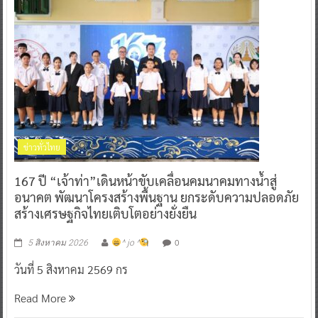
ข่าวทั่วไทย
167 ปี “เจ้าท่า”เดินหน้าขับเคลื่อนคมนาคมทางน้ำสู่
อนาคต พัฒนาโครงสร้างพื้นฐาน ยกระดับความปลอดภัย
สร้างเศรษฐกิจไทยเติบโตอย่างยั่งยืน
0
5 สิงหาคม 2026
^ jo ^
วันที่ 5 สิงหาคม 2569 กร
Read More
“ดีโด้” ตอกย้ำผู้นำตลาดน้ำผลไม้ Non 100% ครอง