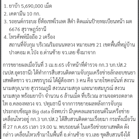
รถยนต์กระบะ ยี่ห้อเชฟโรเลต สีดํา ติดแผ่นป้ายทะเบียนหน้า ผต
6676 สุราษฎร์ธานี
โทรศัพท์มือถือ 2 เครื่อง
สถานที่จับกุม บริเวณริมถนนหลวง หมายเลข 21 เขตพื้นที่หมู่บ้าน
ปางคอม ต.โป่ง อ.ด่านซ้าย จว.เลย ซึ่งมาจาก
การขยายผลเมื่อวันที่ 3 เม.ย.65 เจ้าหน้าที่ตํารวจ กก.3 บก.ปส.2
(นปส.อุดรธานี) ได้ทําการสืบสวนติดตามจับกุมเครือข่ายลักลอบขนยา
เสพติดชาว จว.เพชรบูรณ์ ได้ผู้ต้องหา 3 คน คือ นายโชคอนันท์ สงวน
นามสกุล,นาย สุวรรณภูมิ สงวนนามสกุล และนายสมบูรณ์ สงวน
นามสกุล พร้อมยาบ้า จํานวน 6 ล้านเม็ด ที่บริเวณ ลานจอดรถตลาด
ไท อ.คลองหลวง จว. ปทุมธานี จากการขยายผลหลังการจับกุม
ประกอบข้อมูล Big data ยังพบว่า มีบุคคลและรถยนต์ในเครือข่าย
เคลื่อนไหวอยู่ กก.3 บก.ปส.2 ได้สืบสวนติดตามเรื่อยมา กระทั่งเมื่อวัน
ที่ 27 ก.ค.65 เวลา 19.00 น. พบรถยนต์ ในเครือข่ายยาเสพติด ดัง
กล่าว เคลื่อนไหวเข้ามาในพื้นที่ อ.ด่านซ้าย จว.เลย ชุดสืบสวนจึงได้
สะกดรอยติดตามและจัดกําลังสนับสนุนตั้งจุดสกัด ตามเส้นทางที่นัก
ค้ายาเสพติดใช้ขนลําเลียงยาเสพติดจากพื้นที่ จว.เลย ไปยังพื้นที่