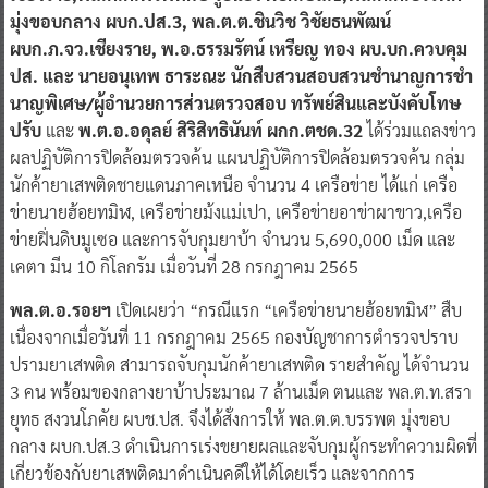
ผบก.ภ.จว.เชียงราย, พ.อ.ธรรมรัตน์ เหรียญ ทอง ผบ.บก.ควบคุม
ปส. และ นายอนุเทพ ธาระณะ นักสืบสวนสอบสวนชํานาญการชํา
นาญพิเศษ/ผู้อํานวยการส่วนตรวจสอบ ทรัพย์สินและบังคับโทษ
ปรับ
และ
พ.ต.อ.อดุลย์ สิริสิทธินันท์ ผกก.ตชด.32
ได้ร่วมแถลงข่าว
ผลปฏิบัติการปิดล้อมตรวจค้น แผนปฏิบัติการปิดล้อมตรวจค้น กลุ่ม
นักค้ายาเสพติดชายแดนภาคเหนือ จํานวน 4 เครือข่าย ได้แก่ เครือ
ข่ายนายฮ้อยทมิฬ, เครือข่ายม้งแม่เปา, เครือข่ายอาข่าผาขาว,เครือ
ข่ายฝิ่นดิบมูเซอ และการจับกุมยาบ้า จํานวน 5,690,000 เม็ด และ
เคตา มีน 10 กิโลกรัม เมื่อวันที่ 28 กรกฎาคม 2565
พล.ต.อ.รอยฯ
เปิดเผยว่า “กรณีแรก “เครือข่ายนายฮ้อยทมิฬ” สืบ
เนื่องจากเมื่อวันที่ 11 กรกฎาคม 2565 กองบัญชาการตํารวจปราบ
ปรามยาเสพติด สามารถจับกุมนักค้ายาเสพติด รายสําคัญ ได้จํานวน
3 คน พร้อมของกลางยาบ้าประมาณ 7 ล้านเม็ด ตนและ พล.ต.ท.สรา
ยุทธ สงวนโภคัย ผบช.ปส. จึงได้สั่งการให้ พล.ต.ต.บรรพต มุ่งขอบ
กลาง ผบก.ปส.3 ดําเนินการเร่งขยายผลและจับกุมผู้กระทําความผิดที่
เกี่ยวข้องกับยาเสพติดมาดําเนินคดีให้ได้โดยเร็ว และจากการ
สอบสวนสืบสวนขยายผลพบว่าในเครือข่ายมีกลุ่มผู้สั่งการผู้ต้องหาใน
การลําเลียงยาเสพติดเริ่มตั้งแต่เดือนมกราคม 2565 จนถึงถูกจับกุมมี