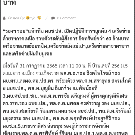
0 Comment
Posted By:
^ jo ^
“รองฯ รอย”แท๊กทีม ผบช ปส. เปิดปฏิบัติการฯบุกค้น 4 เครือข่าย
ค้ายาฯภาคเหนือ รวบตัวระดับผู้สั่งการ ยึดทรัพย์กว่า 60 ล้านบาท
เครือข่ายนายฮ้อยทมิฬ,เครือข่ายมังแม่เปา,เครือข่ายอาข่าผาขาว
และเครือข่ายฝิ่นดิบมูเซอ
เมื่อวันที่ 31 กรกฎาคม 2565 เวลา 11.00 น. ที่ บ้านเลขที่ 256 ม.5
ต.แม่ยาว อ.เมือง จว.เชียงราย
พล.ต.อ.รอย อิงคไพโรจน์ รอง
ผบ.ตร.
และ
ผอ.ศอ.ปส.ตร
. พร้อมด้วย
พล.ต.ท.สรายุทธ สงวนโภคั
ย ผบช.ปส., พล.ท.บุญยืน อินกว่าง แม่ทัพน้อยที่
3,ผบ.ศป.บส.ชน., พล.ต.ท.พรชัย เจริญวงศ์ ผู้ทรงคุณวุฒิพิเศษ
ตร.รรท.รอง ผบช.ปส., พล.ต.ต.นพดล ศรสําราญ รอง ผบช.ปส.,
พล.ต.ต.สมเกียรติ วัฒนพรมงคล รอง ผบช.ปส., พล.ต.ต.จิรวัฒน์
ผยุงธรรม รอง ผบช.ปส., พล.ต.ต.พฤทธิพงษ์ประยูรศิริ รอง
ผบช.ภ.5,นายวราดิศร อ่อนนุช รองผู้ว่าราชการจังหวัด
เชียงราย,พล.ต.ต.พรพิทักษ์ รู้ยืนยง ผบก.ปส.1,พล.ต.ต.บรรพต
มุ่งขอบกลาง ผบก.ปส.3, พล.ต.ต.ชินวิช วิชัยธนพัฒน์