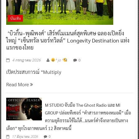
บันเทิง
‘บิวกิ้น–พุฒิพงศ์’ เสิร์ฟโมเมนต์สุดพิเศษ ฉลองเปิดยิ่ง
ใหญ่ “เซ็นทรัล นอร์ทวิลล์” Longevity Destination แห่ง
แรกของไทย
0
4 กรกฎาคม 2026
^ jo ^
เปิดประสบการณ์ “Multiply
Read More
M STUDIO จับมือ The Ghost Radio และ MI
GROUP ปล่อยทีเซอร์ “คำสารภาพของหมอผี” เมื่อ
ความยุติธรรมใช้ไม่ได้…มนตร์ดำจึงกลายเป็นทาง
เลือก” ทุกโรงภาพยนตร์ 12 สิงหาคมนี้
0
17 มิถุนายน 2026