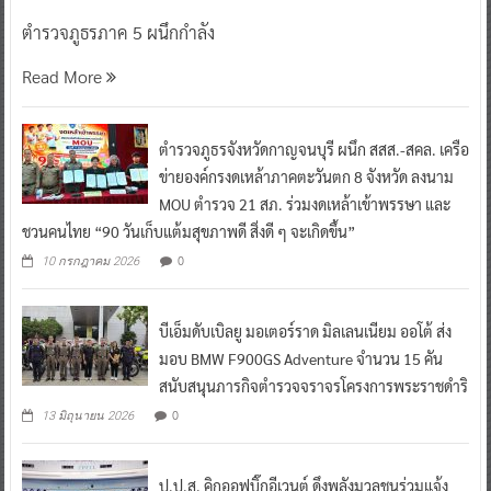
Read More
ตำรวจภูธรจังหวัดกาญจนบุรี ผนึก สสส.-สคล. เครือ
ข่ายองค์กรงดเหล้าภาคตะวันตก 8 จังหวัด ลงนาม
MOU ตำรวจ 21 สภ. ร่วมงดเหล้าเข้าพรรษา และ
ชวนคนไทย “90 วันเก็บแต้มสุขภาพดี สิ่งดี ๆ จะเกิดขึ้น”
0
10 กรกฎาคม 2026
บีเอ็มดับเบิลยู มอเตอร์ราด มิลเลนเนียม ออโต้ ส่ง
มอบ BMW F900GS Adventure จำนวน 15 คัน
สนับสนุนภารกิจตำรวจจราจรโครงการพระราชดำริ
0
13 มิถุนายน 2026
ป.ป.ส. คิกออฟบิ๊กอีเวนต์ ดึงพลังมวลชนร่วมแจ้ง
เบาะแสยาเสพติด พร้อมเปิดตัวซีรีส์ฟอร์มยักษ์