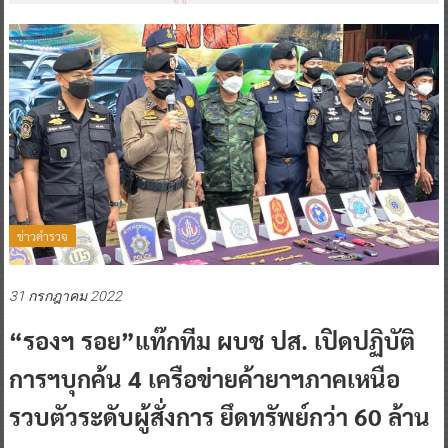
ข่าวตำรวจ
31 กรกฎาคม 2022
“รองฯ รอย”แท๊กทีม ผบช ปส. เปิดปฏิบัติ
การฯบุกค้น 4 เครือข่ายค้ายาฯภาคเหนือ
รวบตัวระดับผู้สั่งการ ยึดทรัพย์กว่า 60 ล้าน
บาท