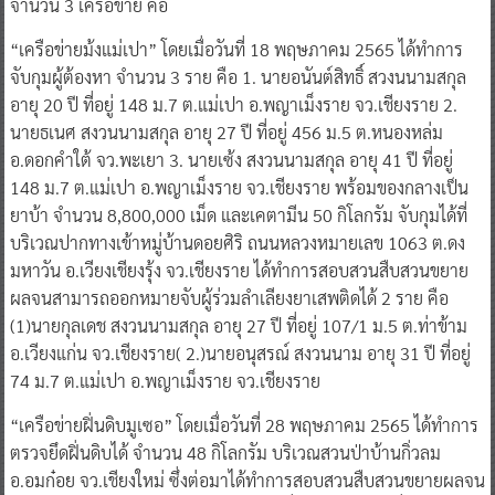
“เครือข่ายม้งแม่เปา” โดยเมื่อวันที่ 18 พฤษภาคม 2565 ได้ทําการ
จับกุมผู้ต้องหา จำนวน 3 ราย คือ 1. นายอนันต์สิทธิ์ สวงนนามสกุล
อายุ 20 ปี ที่อยู่ 148 ม.7 ต.แม่เปา อ.พญาเม็งราย จว.เชียงราย 2.
นายธเนศ สงวนนามสกุล อายุ 27 ปี ที่อยู่ 456 ม.5 ต.หนองหล่ม
อ.ดอกคําใต้ จว.พะเยา 3. นายเซ้ง สงวนนามสกุล อายุ 41 ปี ที่อยู่
148 ม.7 ต.แม่เปา อ.พญาเม็งราย จว.เชียงราย พร้อมของกลางเป็น
ยาบ้า จํานวน 8,800,000 เม็ด และเคตามีน 50 กิโลกรัม จับกุมได้ที่
บริเวณปากทางเข้าหมู่บ้านดอยศิริ ถนนหลวงหมายเลข 1063 ต.ดง
มหาวัน อ.เวียงเชียงรุ้ง จว.เชียงราย ได้ทําการสอบสวนสืบสวนขยาย
ผลจนสามารถออกหมายจับผู้ร่วมลําเลียงยาเสพติดได้ 2 ราย คือ
(1)นายกุลเดช สงวนนามสกุล อายุ 27 ปี ที่อยู่ 107/1 ม.5 ต.ท่าข้าม
อ.เวียงแก่น จว.เชียงราย( 2.)นายอนุสรณ์ สงวนนาม อายุ 31 ปี ที่อยู่
74 ม.7 ต.แม่เปา อ.พญาเม็งราย จว.เชียงราย
“เครือข่ายฝิ่นดิบมูเซอ” โดยเมื่อวันที่ 28 พฤษภาคม 2565 ได้ทําการ
ตรวจยึดฝิ่นดิบได้ จํานวน 48 กิโลกรัม บริเวณสวนป่าบ้านกิ่วลม
อ.อมก๋อย จว.เชียงใหม่ ซึ่งต่อมาได้ทําการสอบสวนสืบสวนขยายผลจน
สามารถออกหมายจับเจ้าของ ยาเสพติดที่นํามาซุกซ่อนเพื่อส่งมอบให้
กับลูกค้าได้ จํานวน 3 ราย คือ(1.)นายจะแล สงวนนามสกุล อายุ 39 ปี