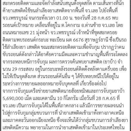
จว.เพชรบูรณ์ จนกระทั่งเวลา 01.00 น. ของวันที่ 28 ก.ค.65 พบ
รถยนต์เป้าหมาย เคลื่อนที่อยู่ใน ต.โคกงาม อ.ด่านซ้าย จว.เลย โดย
ถนนหมายเลข 21 มุ่งหน้า จว.เพชรบูรณ์ เจ้าหน้าที่ชุดสะกดรอย
ติดตามพบรถยนต์กระบะ ทะเบียน ผต 6676 สุราษฎร์ธานี ซึ่งเป็นรถ
ใช้ลําเลียงยา เสพติด ขณะสะกดรอยติดตามเพื่อจับกุม ปรากฏว่าคน
ขับรถยนต์ดังกล่าวได้อาศัยความมืดและความชํานาญพื้นที่กระโดดลง
จากรถหลบหนีการจับกุม ผลการตรวจค้นพบยาเสพติด (ยาบ้า) จํา
นวน 29 กระสอบ อยู่ในกระบะหลังรถยนต์ติดตั้งหลังคาแครี่บอย เพื่อ
ไม่ให้เป็นจุดสังเกต ส่วนรถยนต์คันอื่น ๆ ได้ขับหลบหนีไปได้อยู่ใน
ระหว่างการขยายผลออกหมายจับบุคคลที่ เกี่ยวข้องต่อไป
จากการจับกุมเครือข่ายยาเสพติดนายฮ้อยทมิฬและการจับกุมยาบ้า
5,690,000 เม็ด และเคตามีน 10 กิโลกรัม เมื่อวันที่ 28 ก.ค.65 ที่
จว.เลย เป็นการจับกุมได้ในพื้นที่ภาคกลาง แล้วมีการขยายผลจนนํา
ไปสู่การจับกุมกลุ่มขบวนการที่ นํายาเสพติดเข้ามาทั้งทางภาคเหนือ
และภาคตะวันออกเฉียงเหนือ ซึ่งจะเห็นได้ว่ากลุ่มขบวนการลําเลียงยา
เสพติดมีความ พยายามในการนํายาเสพติดเข้ามาในประเทศไทยใน
ทุกทิศทาง สำนักงานตำรวจแห่งชาติจะได้หามาตรการในการป้องกัน
การ ลักลอบลําเลียงอย่างเข้มข้นต่อไป “ผอ.ศอ.ปส.ตร.กล่าว”