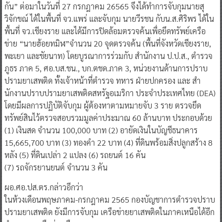
พื้นที่ จว.เชียงราย และได้มีการปิดล้อมตรวจค้นเพื่อยึดทรัพย์เครือ
ข่าย “นายฮ้อยทมิฬ”จํานวน 20 จุดตรวจค้น (พื้นที่จังหวัดเชียงราย,
พะเยา และชัยนาท) โดยบูรณาการร่วมกับ สํานักงาน ป.ป.ส., ตํารวจ
ภูธร ภาค 5, ศอ.บส.ชน., บก.ตชด.ภาค 3, หน่วยงานด้านการปราบ
ปรามยาเสพติด ทั้งเจ้าหน้าที่ตํารวจ ทหาร ฝ่ายปกครอง และ สํา
นักงานปราบปรามยาเสพติดสหรัฐอเมริกา ประจําประเทศไทย (DEA)
โดยมีผลการปฏิบัติจับกุม ผู้ต้องหาตามหมายจับ 3 ราย ตรวจยึด
ทรัพย์สินไว้ตรวจสอบรวมมูลค่าประมาณ 60 ล้านบาท ประกอบด้วย
(1) เงินสด จำนวน 100,000 บาท (2) อายัดเงินในบัญชีธนาคาร
15,665,700 บาท (3) ทองคํา 22 บาท (4) ที่ดินพร้อมสิ่งปลูกสร้าง 8
หลัง (5) ที่ดินเปล่า 2 แปลง (6) รถยนต์ 16 คัน
(7) รถจักรยานยนต์ จํานวน 3 คัน
ผอ.ศอ.ปส.ตร.กล่าวอีกว่า
ในห้วงเดือนพฤษภาคม-กรกฎาคม 2565 กองบัญชาการตํารวจปราบ
ปรามยาเสพติด ยังมีการจับกุม เครือข่ายยาเสพติดในภาคเหนือได้อีก
จํานวน 3 เครือข่าย คือ