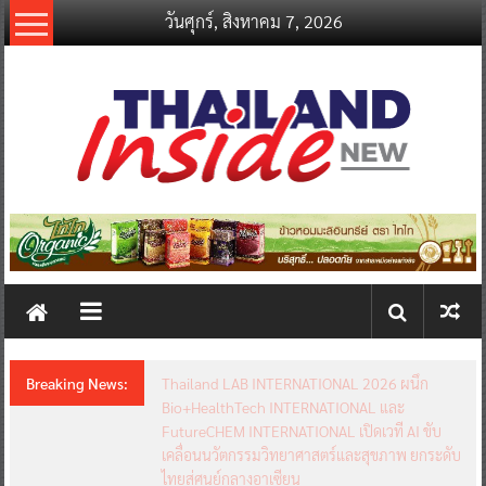
Skip
วันศุกร์, สิงหาคม 7, 2026
to
content
thailandinsidenew.com
Thailand
Inside
New
Breaking News:
อินฟอร์มา มาร์เก็ตส์ ผนึกเครือข่ายธุรกิจท่องเที่ยว-
บริการ จัด Food & Hospitality Thailand 2026
เชื่อม 4 งานใหญ่ สร้างโอกาสธุรกิจครบวงจร