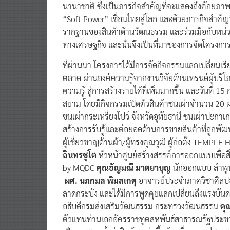
นานาชาติ ซึ่งเป็นภารกิจสำคัญที่จะแสดงถึงศัก
“Soft Power” เชื่อมไทยสู่โลก และด้วยภารกิจสำคัญน
รากฐานของสินค้าด้านวัฒนธรรม และร่วมมือกับหน่วยง
ทางเศรษฐกิจ และนั่นจึงเป็นที่มาของการจัดโครงการน
ที่ผ่านมา โครงการได้มีการจัดกิจกรรมแลกเปลี่ยนเร
ตลาด ผ่านองค์ความรู้จากงานวิจัยด้านเทรนด์ผู้บริ
ความรู้ สู่การสร้างรายได้ที่เพิ่มมากขึ้น และวันที
สยาม โดยมีกิจกรรมเปิดตัวสินค้าชนเผ่าจำนวน
20 ผ
ชนเผ่ากระเหรี่ยงโปว์ จังหวัดอุทัยธานี ชนเผ่าปะกาเ
สร้างการรับรู้และต่อยอดด้านการขายสินค้าที่ถูกพัฒน
ผู้เชี่ยวชาญด้านผ้า/ผู้ทรงคุณวุฒิ ผู้ก่อตั้ง TEMPL
อินทรชูโต
หัวหน้าศูนย์สร้างสรรค์การออกแบบเพื่อส
by MQDC
คุณอัญมณี มาตยาบุญ
นักออกแบบ ลำพูน
ผศ. นภกมล พิมลเกตุ
อาจารย์ประจำภาควิชาศิลป
ลาดกระบัง และได้มีการพูดคุยแลกเปลี่ยนถึงแรงบัน
อธิบดีกรมส่งเสริมวัฒนธรรม กระทรวงวัฒนธรรม
คุ
ตัวแทนท่านเอกอัครราชทูตสหพันธ์สาธารณรัฐประชา