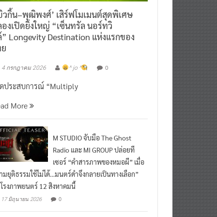
ิวกิ้น–พุฒิพงศ์’ เสิร์ฟโมเมนต์สุดพิเศษ
องเปิดยิ่งใหญ่ “เซ็นทรัล นอร์ทวิ
์” Longevity Destination แห่งแรกของ
ทย
0
4 กรกฎาคม 2026
^ jo ^
ิดประสบการณ์ “Multiply
ead More
M STUDIO จับมือ The Ghost
Radio และ MI GROUP ปล่อยที
เซอร์ “คำสารภาพของหมอผี” เมื่อ
ามยุติธรรมใช้ไม่ได้…มนตร์ดำจึงกลายเป็นทางเลือก”
กโรงภาพยนตร์ 12 สิงหาคมนี้
0
17 มิถุนายน 2026