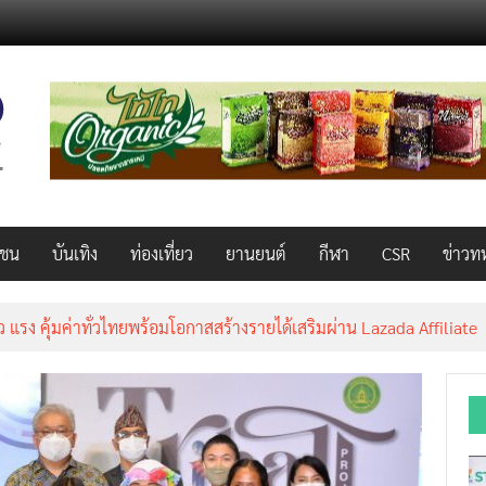
วชน
บันเทิง
ท่องเที่ยว
ยานยนต์
กีฬา
CSR
ข่าวท
็ว แรง คุ้มค่าทั่วไทยพร้อมโอกาสสร้างรายได้เสริมผ่าน Lazada Affiliate