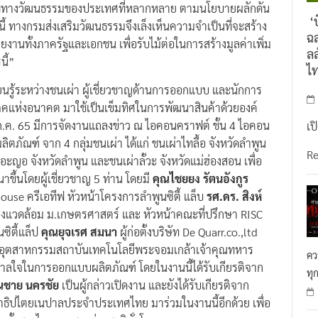
ยภาพทางวัฒนธรรมของประเทศที่หลากหลาย ตามนโยบายผลักดัน
‘บ
ี้ ทางกรมส่งเสริมวัฒนธรรมจึงเล็งเห็นความจำเป็นที่จะสร้าง
ฉล
านทั้งภาครัฐและเอกชน เพื่อรับไม้ต่อในการสร้างมูลค่าเพิ่ม
ลล
ี้”
ไ
ียนรู้ระหว่างชนเผ่า ผู้เชี่ยวชาญด้านการออกแบบ และนักการ
โภคแห่งอนาคต มาใช้เป็นเข็มทิศในการพัฒนาสินค้าด้วยองค์
่ 15 ก.ค. 65 มีการจัดงานแถลงข่าว ณ ไอคอนคราฟต์ ชั้น 4 ไอคอน
เป
ลิตภัณฑ์ จาก 4 กลุ่มชนเผ่า ได้แก่ ชนเผ่าไทลื้อ จังหวัดลำพูน
R
กอะญอ จังหวัดลำพูน และชนเผ่าลั้วะ จังหวัดแม่ฮ่องสอน เพื่อ
าขึ้นโดยผู้เชี่ยวชาญ 5 ท่าน โดยมี
คุณไชยยง รัตนอังกูร
E House ครีเอทีฟ หัวหน้าโครงการลำพูนซิตี้ แล็บ
รศ.ดร. สิงห์
ิ่งแวดล้อม ม.เกษตรศาสตร์ และ หัวหน้าคณะที่ปรึกษา RISC
ซิตี้แล็ป
คุณยุจเรศ สมนา
ผู้ก่อตั้งบริษัท De Quarr.co.,ltd
อุตสาหกรรมสถาบันเทคโนโลยีพระจอมเกล้าเจ้าคุณทหาร
คว
ดาลใจในการออกแบบผลิตภัณฑ์ โดยในงานนี้ได้รับเกียรติจาก
ทุ
ณชาย นครชัย
เป็นผู้กล่าวเปิดงาน และยังได้รับเกียรติจาก
ธิปไตยเนปาลประจำประเทศไทย มาร่วมในงานนี้อีกด้วย เพื่อ