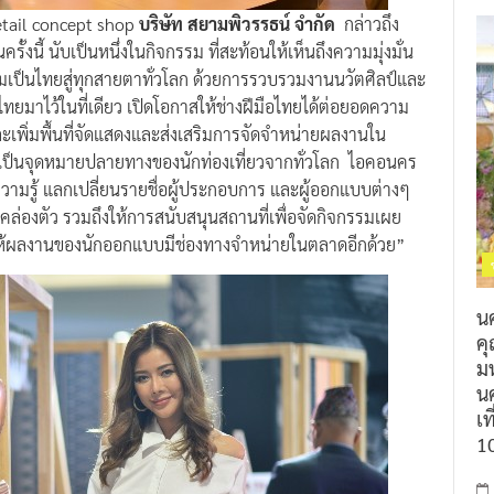
จ retail concept shop
บริษัท สยามพิวรรธน์ จำกัด
กล่าวถึง
้งนี้ นับเป็นหนึ่งในกิจกรรม ที่สะท้อนให้เห็นถึงความมุ่งมั่น
เป็นไทยสู่ทุกสายตาทั่วโลก ด้วยการรวบรวมงานนวัตศิลป์และ
ไว้ในที่เดียว เปิดโอกาสให้ช่างฝีมือไทยได้ต่อยอดความ
เพิ่มพื้นที่จัดแสดงและส่งเสริมการจัดจำหน่ายผลงานใน
ะเป็นจุดหมายปลายทางของนักท่องเที่ยวจากทั่วโลก ไอคอนคร
ความรู้ แลกเปลี่ยนรายชื่อผู้ประกอบการ และผู้ออกแบบต่างๆ
มคล่องตัว รวมถึงให้การสนับสนุนสถานที่เพื่อจัดกิจกรรมเผย
่อให้ผลงานของนักออกแบบมีช่องทางจำหน่ายในตลาดอีกด้วย”
น
ค
ม
นค
เท
1