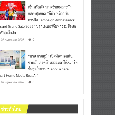
เซ็นทรัลพัฒนา คว้าสองสาวนัก
แสดงสุดฮอต “ลีน่า-หมิว” รับ
ภารกิจ Campaign Ambassador
rand Grand Sale 2026” ปลุกเอเนอร์จี้มหกรรมช้อปก
งปีสุดคึกคัก
0
29 พฤษภาคม 2026
“มาย ภาคภูมิ” เปิดห้องนอนลับ!
ชวนอัปเกรดบ้านธรรมดาให้สมาร์ท
ขั้นสุด ในงาน “Tapo: Where
art Home Meets Real AI”
0
18 พฤษภาคม 2026
ข่าวทั่วไทย