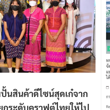
ท
จ
แน
ไ
ั้นสินค้าดีไซน์สุดเก๋จาก
กา
ยกระดับคราฟต์ไทยให้ไป
R