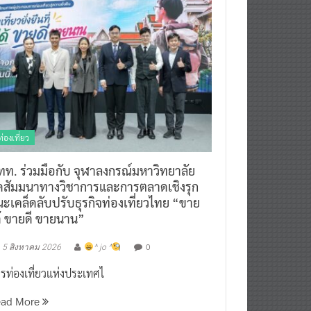
ท่องเที่ยว
ทท. ร่วมมือกับ จุฬาลงกรณ์มหาวิทยาลัย
ัดสัมมนาทางวิชาการและการตลาดเชิงรุก
ะเคล็ดลับปรับธุรกิจท่องเที่ยวไทย “ขาย
ด้ ขายดี ขายนาน”
0
5 สิงหาคม 2026
^ jo ^
รท่องเที่ยวแห่งประเทศไ
ead More