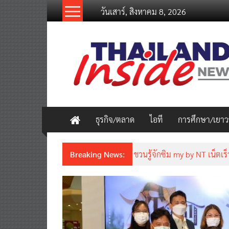
Skip
วันเสาร์, สิงหาคม 8, 2026
to
content
thailandinsidenew.com
Thailand
Inside
New
ธุรกิจ/ตลาด
ไอที
การศึกษา/เยา
Breaking News:
ชวนรู้จักซิม my by NT เน็ตเร