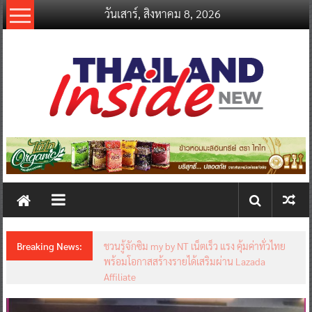
Skip
วันเสาร์, สิงหาคม 8, 2026
to
content
thailandinsidenew.com
Thailand
Inside
New
Breaking News:
ชวนรู้จักซิม my by NT เน็ตเร็ว แรง คุ้มค่าทั่วไทย
พร้อมโอกาสสร้างรายได้เสริมผ่าน Lazada
Affiliate