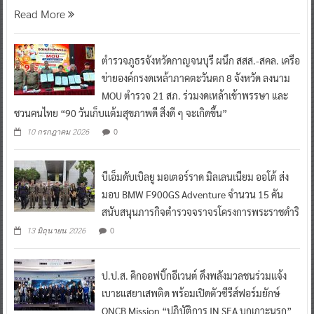
Read More
ตำรวจภูธรจังหวัดกาญจนบุรี ผนึก สสส.-สคล. เครือ
ข่ายองค์กรงดเหล้าภาคตะวันตก 8 จังหวัด ลงนาม
MOU ตำรวจ 21 สภ. ร่วมงดเหล้าเข้าพรรษา และ
ชวนคนไทย “90 วันเก็บแต้มสุขภาพดี สิ่งดี ๆ จะเกิดขึ้น”
0
10 กรกฎาคม 2026
บีเอ็มดับเบิลยู มอเตอร์ราด มิลเลนเนียม ออโต้ ส่ง
มอบ BMW F900GS Adventure จำนวน 15 คัน
สนับสนุนภารกิจตำรวจจราจรโครงการพระราชดำริ
0
13 มิถุนายน 2026
ป.ป.ส. คิกออฟบิ๊กอีเวนต์ ดึงพลังมวลชนร่วมแจ้ง
เบาะแสยาเสพติด พร้อมเปิดตัวซีรีส์ฟอร์มยักษ์
ONCB Mission “ปฏิบัติการ IN SEA บุกเกาะนรก”