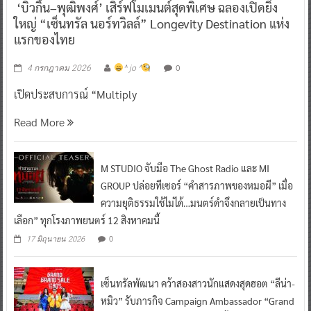
‘บิวกิ้น–พุฒิพงศ์’ เสิร์ฟโมเมนต์สุดพิเศษ ฉลองเปิดยิ่ง
ใหญ่ “เซ็นทรัล นอร์ทวิลล์” Longevity Destination แห่ง
แรกของไทย
0
4 กรกฎาคม 2026
^ jo ^
เปิดประสบการณ์ “Multiply
Read More
M STUDIO จับมือ The Ghost Radio และ MI
GROUP ปล่อยทีเซอร์ “คำสารภาพของหมอผี” เมื่อ
ความยุติธรรมใช้ไม่ได้…มนตร์ดำจึงกลายเป็นทาง
เลือก” ทุกโรงภาพยนตร์ 12 สิงหาคมนี้
0
17 มิถุนายน 2026
เซ็นทรัลพัฒนา คว้าสองสาวนักแสดงสุดฮอต “ลีน่า-
หมิว” รับภารกิจ Campaign Ambassador “Grand