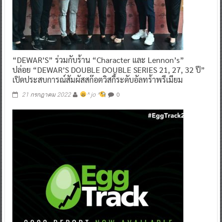
“DEWAR’S” ร่วมกับร้าน “Character และ Lennon’s”
ปล่อย “DEWAR’S DOUBLE DOUBLE SERIES 21, 27, 32 ปี”
เปิดประสบการณ์สัมผัสสก๊อตวิสกี้ระดับอัลทร้าพรีเมียม
0
21 กรกฎาคม 2022
^ jo ^