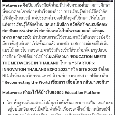
Metaverse
จึงเป็นเครื่องมือตัวใหม่ที่น่าจับตามองในภาคการศึกษา
ที่จะมาตอบโจทย์ภาพสำเร็จของคำว่า ‘การเรียนรู้อย่างไร้ขีดจำกัด’
ได้ดีที่สุดในขณะนี้ แต่ประเทศไทยจะไปถึงจุดที่ใช้เมตาเวิร์สในโลก
แห่งการเรียนรู้ได้ดีแค่ไหน
ผศ.ดร.อันธิกา สวัสดิ์ศรี คณะบดีคณะ
สถาปัตยกรรมศาสตร์ สถาบันเทคโนโลยีพระจอมเกล้าเจ้าคุณ
ทหาร ลาดกระบัง
นำประสบการณ์ใช้งานเมตาเวิร์สที่ลาดกระบัง ซึ่ง
มีการตั้งศูนย์เมตาเวิร์สขึ้นมาแล้ว มาแชร์ประสบการณ์และชี้ให้เห็น
แนวโน้มและโอกาสของเมตาเวิร์สที่จะเข้ามีส่วนร่วมพัฒนารูปแบบ
การศึกษาไทยได้อย่างไรบ้างใ
นเวทีเสวนา ‘EDUCATION MEETS
THE METAVERSE IN THAILAND’
ในงาน
“STARTUP x
INNOVATION THAILAND EXPO 2022”
หรือ
SITE 2022
จัดโดย
NIA สำนักงานนวัตกรรมแห่งชาติ (องค์การมหาชน) ภายใต้แนวคิด
“Reconnecting the World เชื่อมเรา เชื่อมโลก กลับมาเจอกัน”
Metaverse ทำอะไรได้บ้างในแง่ของ Education Platform
โดยพื้นฐานเดิมเมตาเวิร์สมีจุดเริ่มต้นขึ้นมาจากการเป็น ‘เกม’ และ
อยู่บนโลกอินเตอร์เน็ตที่ไม่จำกัดในเรื่องของดีไซน์ มีภาพลักษณ์ที่