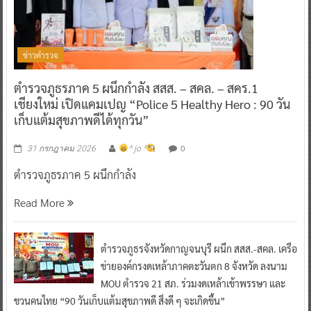
ข่าวตำรวจ
ตำรวจภูธรภาค 5 ผนึกกำลัง สสส. – สคล. – สคร.1
เชียงใหม่ เปิดแคมเปญ “Police 5 Healthy Hero : 90 วัน
เก็บแต้มสุขภาพดีได้ทุกวัน”
0
31 กรกฎาคม 2026
^ jo ^
ตำรวจภูธรภาค 5 ผนึกกำลัง
Read More
ตำรวจภูธรจังหวัดกาญจนบุรี ผนึก สสส.-สคล. เครือ
ข่ายองค์กรงดเหล้าภาคตะวันตก 8 จังหวัด ลงนาม
MOU ตำรวจ 21 สภ. ร่วมงดเหล้าเข้าพรรษา และ
ชวนคนไทย “90 วันเก็บแต้มสุขภาพดี สิ่งดี ๆ จะเกิดขึ้น”