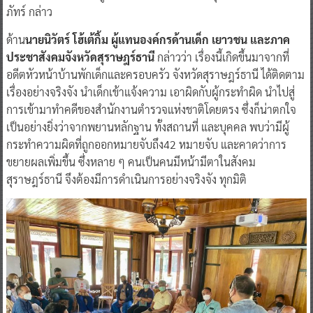
ภัทร์ กล่าว
ด้าน
นายนิวัตร์ โฮ้เต้กิ้ม ผู้แทนองค์กรด้านเด็ก เยาวชน และภาค
ประชาสังคมจังหวัดสุราษฎร์ธานี
กล่าวว่า เรื่องนี้เกิดขึ้นมาจากที่
อดีตหัวหน้าบ้านพักเด็กและครอบครัว จังหวัดสุราษฎร์ธานี ได้ติดตาม
เรื่องอย่างจริงจัง นำเด็กเข้าแจ้งความ เอาผิดกับผู้กระทำผิด นำไปสู่
การเข้ามาทำคดีของสำนักงานตำรวจแห่งชาติโดยตรง ซึ่งก็น่าตกใจ
เป็นอย่างยิ่งว่าจากพยานหลักฐาน ทั้งสถานที่ และบุคคล พบว่ามีผู้
กระทำความผิดที่ถูกออกหมายจับถึง42 หมายจับ และคาดว่าการ
ขยายผลเพิ่มขึ้น ซึ่งหลาย ๆ คนเป็นคนมีหน้ามีตาในสังคม
สุราษฎร์ธานี จึงต้องมีการดำเนินการอย่างจริงจัง ทุกมิติ