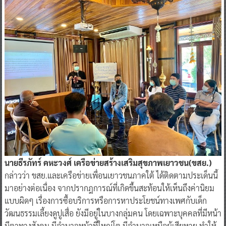
นายธีรภัทร์ คหะวงศ์ เครือข่ายสร้างเสริมสุขภาพเยาวชน(ขสย.)
กล่าวว่า ขสย.และเครือข่ายเพื่อนเยาวชนภาคใต้ ได้ติดตามประเด็นนี้
มาอย่างต่อเนื่อง จากปรากฎการณ์ที่เกิดขึ้นสะท้อนให้เห็นถึงค่านิยม
แบบผิดๆ เรื่องการซื้อบริการหรือการหาประโยชน์ทางเพศกับเด็ก
วัฒนธรรมเลี้ยงดูปูเสื่อ ยังมีอยู่ในบางกลุ่มคน โดยเฉพาะบุคคลที่มีหน้า
มีตาทางสังคม มีอำนาจหน้าที่ใหญ่โต มีอำนาจเหนือผู้เสียหาย ทำให้