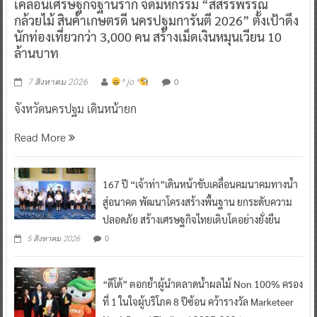
เคลื่อนเศรษฐกิจฐานราก จัดมหกรรม “สีสรรพรรณ
กล้วยไม้ สินค้าเกษตรดี นครปฐมการันตี 2026” ตั้งเป้าดึง
นักท่องเที่ยวกว่า 3,000 คน สร้างเม็ดเงินหมุนเวียน 10
ล้านบาท
0
7 สิงหาคม 2026
^ jo ^
จังหวัดนครปฐม เดินหน้ายก
Read More
167 ปี “เจ้าท่า”เดินหน้าขับเคลื่อนคมนาคมทางน้ำ
สู่อนาคต พัฒนาโครงสร้างพื้นฐาน ยกระดับความ
ปลอดภัย สร้างเศรษฐกิจไทยเติบโตอย่างยั่งยืน
0
5 สิงหาคม 2026
“ดีโด้” ตอกย้ำผู้นำตลาดน้ำผลไม้ Non 100% ครอง
ที่ 1 ในใจผู้บริโภค 8 ปีซ้อน คว้ารางวัล Marketeer