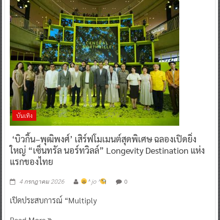
บันเทิง
‘บิวกิ้น–พุฒิพงศ์’ เสิร์ฟโมเมนต์สุดพิเศษ ฉลองเปิดยิ่ง
ใหญ่ “เซ็นทรัล นอร์ทวิลล์” Longevity Destination แห่ง
แรกของไทย
0
4 กรกฎาคม 2026
^ jo ^
เปิดประสบการณ์ “Multiply
Read More