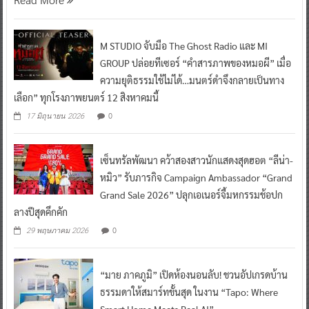
M STUDIO จับมือ The Ghost Radio และ MI
GROUP ปล่อยทีเซอร์ “คำสารภาพของหมอผี” เมื่อ
ความยุติธรรมใช้ไม่ได้…มนตร์ดำจึงกลายเป็นทาง
เลือก” ทุกโรงภาพยนตร์ 12 สิงหาคมนี้
0
17 มิถุนายน 2026
เซ็นทรัลพัฒนา คว้าสองสาวนักแสดงสุดฮอต “ลีน่า-
หมิว” รับภารกิจ Campaign Ambassador “Grand
Grand Sale 2026” ปลุกเอเนอร์จี้มหกรรมช้อปก
ลางปีสุดคึกคัก
0
29 พฤษภาคม 2026
“มาย ภาคภูมิ” เปิดห้องนอนลับ! ชวนอัปเกรดบ้าน
ธรรมดาให้สมาร์ทขั้นสุด ในงาน “Tapo: Where
Smart Home Meets Real AI”