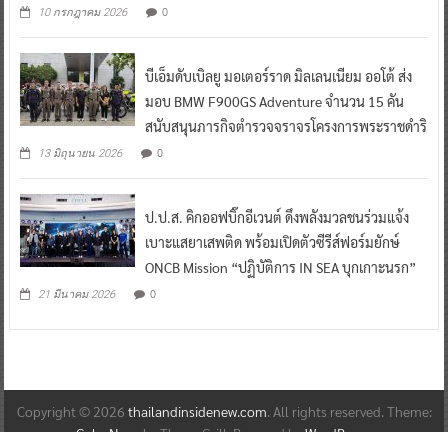
0
10 กรกฎาคม 2026
บีเอ็มดับเบิลยู มอเตอร์ราด มิลเลนเนียม ออโต้ ส่ง
มอบ BMW F900GS Adventure จำนวน 15 คัน
สนับสนุนภารกิจตำรวจจราจรโครงการพระราชดำริ
0
13 มิถุนายน 2026
ป.ป.ส. คิกออฟบิ๊กอีเวนต์ ดึงพลังมวลชนร่วมแจ้ง
เบาะแสยาเสพติด พร้อมเปิดตัวซีรีส์ฟอร์มยักษ์
ONCB Mission “ปฏิบัติการ IN SEA บุกเกาะนรก”
0
21 มีนาคม 2026
Copyright © 2026
thailandinsidenew.com
. All rights reserved. Theme:
ColorNews
by ThemeGrill. Powered by
WordPress
.