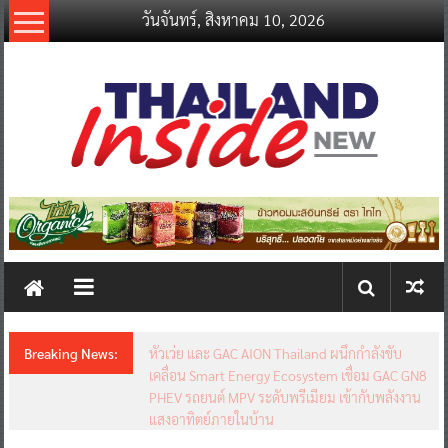
Skip
วันจันทร์, สิงหาคม 10, 2026
to
content
thailandinsidenew.com
Thailand
Inside
New
Breaking News:
หัวเว่ย และ GAC AION Thailand ผนึกกำลังขับ
เคลื่อน Smart Energy Ecosystem เชื่อม GAC GN8
PHEV รถยนต์ MPV ระดับพรีเมียม เข้ากับพลังงาน
แสงอาทิตย์ภายในบ้าน