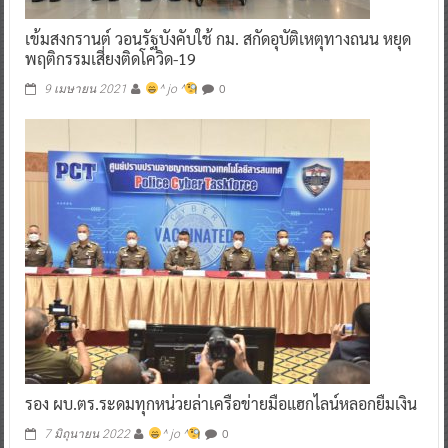
เข้มสงกรานต์ วอนรัฐบังคับใช้ กม. สกัดอุบัติเหตุทางถนน หยุด
พฤติกรรมเสี่ยงติดโควิด-19
0
9 เมษายน 2021
^ jo ^
รอง ผบ.ตร.ระดมทุกหน่วยล่าเครือข่ายมือแฮกไลน์หลอกยืมเงิน
0
7 มิถุนายน 2022
^ jo ^