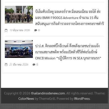
บีเอ็มดับเบิลยู มอเตอร์ราด มิลเลนเนียม ออโต้ ส่ง
มอบ BMW F900GS Adventure จำนวน 15 คัน
สนับสนุนภารกิจตำรวจจราจรโครงการพระราชดำริ
0
13 มิถุนายน 2026
ป.ป.ส. คิกออฟบิ๊กอีเวนต์ ดึงพลังมวลชนร่วมแจ้ง
เบาะแสยาเสพติด พร้อมเปิดตัวซีรีส์ฟอร์มยักษ์
ONCB Mission “ปฏิบัติการ IN SEA บุกเกาะนรก”
0
21 มีนาคม 2026
Copyright © 2026
thailandinsidenew.com
. All rights reserved. Theme:
ColorNews
by ThemeGrill. Powered by
WordPress
.