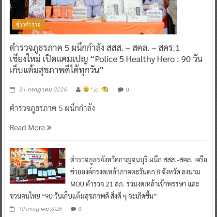
ข่าวตำรวจ
ตำรวจภูธรภาค 5 ผนึกกำลัง สสส. – สคล. – สคร.1
เชียงใหม่ เปิดแคมเปญ “Police 5 Healthy Hero : 90 วัน
เก็บแต้มสุขภาพดีได้ทุกวัน”
0
31 กรกฎาคม 2026
^ jo ^
ตำรวจภูธรภาค 5 ผนึกกำลัง
Read More
ตำรวจภูธรจังหวัดกาญจนบุรี ผนึก สสส.-สคล. เครือ
ข่ายองค์กรงดเหล้าภาคตะวันตก 8 จังหวัด ลงนาม
MOU ตำรวจ 21 สภ. ร่วมงดเหล้าเข้าพรรษา และ
ชวนคนไทย “90 วันเก็บแต้มสุขภาพดี สิ่งดี ๆ จะเกิดขึ้น”
0
10 กรกฎาคม 2026