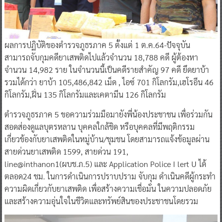
ผลการปฏิบัติของตำรวจภูธรภาค 5 ตั้งแต่ 1 ต.ค.64-ปัจจุบัน
สามารถจับกุมคดียาเสพติดไปแล้วจำนวน 18,788 คดี ผู้ต้องหา
จำนวน 14,982 ราย ในจำนวนนี้เป็นคดีรายสำคัญ 97 คดี ยึดยาบ้า
รวมได้กว่า ยาบ้า 105,486,842 เม็ด , ไอซ์ 701 กิโลกรัม,เฮโรอีน 46
กิโลกรัม,ฝิ่น 135 กิโลกรัมและเคตามีน 126 กิโลกรัม
ตำรวจภูธรภาค 5 ขอความร่วมมือมายังพี่น้องประชาชน เพื่อร่วมกัน
สอดส่องดูแลบุตรหลาน บุคคลใกล้ชิด หรือบุคคลที่มีพฤติกรรม
เกี่ยวข้องกับยาเสพติดในหมู่บ้าน/ชุมชน โดยสามารถแจ้งข้อมูลผ่าน
สายด่วนยาเสพติด 1599, สายด่วน 191,
line@inthanon1(ผบช.ภ.5) และ Application Police I lert U ได้
ตลอด24 ชม. ในการดำเนินการปราบปราม จับกุม ดำเนินคดีผู้กระทำ
ความผิดเกี่ยวกับยาเสพติด เพื่อสร้างความเชื่อมั่น ในความปลอดภัย
และสร้างความอุ่นใจในชีวิตและทรัพย์สินของประชาชนโดยรวม