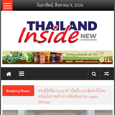
Skip
วันอาทิตย์, สิงหาคม 9, 2026
to
content
thailandinsidenew.com
Thailand
Inside
New
Breaking News:
ชวนรู้จักซิม my by NT เน็ตเร็ว แรง คุ้มค่าทั่วไทย
พร้อมโอกาสสร้างรายได้เสริมผ่าน Lazada
Affiliate