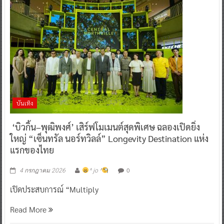
บันเทิง
‘บิวกิ้น–พุฒิพงศ์’ เสิร์ฟโมเมนต์สุดพิเศษ ฉลองเปิดยิ่ง
ใหญ่ “เซ็นทรัล นอร์ทวิลล์” Longevity Destination แห่ง
แรกของไทย
0
4 กรกฎาคม 2026
^ jo ^
เปิดประสบการณ์ “Multiply
Read More