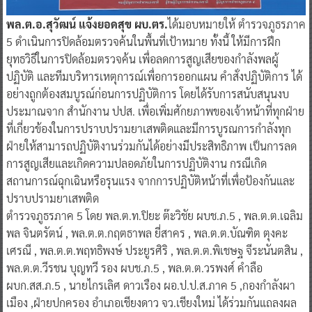
พล.ต.อ.สุวัฒน์ แจ้งยอดสุข ผบ.ตร.
ได้มอบหมายให้ ตำรวจภูธรภาค
5 ดำเนินการปิดล้อมตรวจค้นในพื้นที่เป้าหมาย ทั้งนี้ ให้มีการฝึก
ยุทธวิธีในการปิดล้อมตรวจค้น เพื่อลดการสูญเสียของกำลังพลผู้
ปฏิบัติ และทีมบริหารเหตุการณ์เพื่อการออกแผน คำสั่งปฏิบัติการ ได้
อย่างถูกต้องสมบูรณ์ก่อนการปฏิบัติการ โดยได้รับการสนับสนุนงบ
ประมาณจาก สำนักงาน ปปส. เพื่อเพิ่มศักยภาพของเจ้าหน้าที่ทุกฝ่าย
ที่เกี่ยวข้องในการปราบปรามยาเสพติดและมีการบูรณการกำลังทุก
ฝ่ายให้สามารถปฏิบัติงานร่วมกันได้อย่างมีประสิทธิภาพ เป็นการลด
การสูญเสียและเกิดความปลอดภัยในการปฏิบัติงาน กรณีเกิด
สถานการณ์ฉุกเฉินหรือรุนแรง จากการปฏิบัติหน้าที่เพื่อป้องกันและ
ปราบปรามยาเสพติด
ตำรวจภูธรภาค 5 โดย พล.ต.ท.ปิยะ ต๊ะวิชัย ผบช.ภ.5 , พล.ต.ต.เฉลิม
พล จินตรัตน์ , พล.ต.ต.กฤตธาพล ยี่สาคร , พล.ต.ต.บัณฑิต ตุงคะ
เศรณี , พล.ต.ต.พฤทธิพงษ์ ประยูรศิริ , พล.ต.ต.พิเชษฐ จีระนันตสิน ,
พล.ต.ต.วีรชน บุญทวี รอง ผบช.ภ.5 , พล.ต.ต.วรพงศ์ คำลือ
ผบก.สส.ภ.5 , นายไกรเลิศ ดาวเรือง ผอ.ป.ป.ส.ภาค 5 ,กองกำลังผา
เมือง ,ฝ่ายปกครอง อำเภอเชียงดาว จว.เชียงใหม่ ได้ร่วมกันแถลงผล