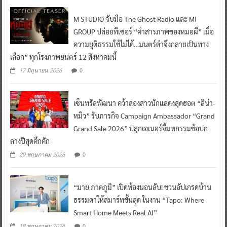
M STUDIO จับมือ The Ghost Radio และ MI
GROUP ปล่อยทีเซอร์ “คำสารภาพของหมอผี” เมื่อ
ความยุติธรรมใช้ไม่ได้…มนตร์ดำจึงกลายเป็นทาง
เลือก” ทุกโรงภาพยนตร์ 12 สิงหาคมนี้
0
17 มิถุนายน 2026
เซ็นทรัลพัฒนา คว้าสองสาวนักแสดงสุดฮอต “ลีน่า-
หมิว” รับภารกิจ Campaign Ambassador “Grand
Grand Sale 2026” ปลุกเอเนอร์จี้มหกรรมช้อปก
ลางปีสุดคึกคัก
0
29 พฤษภาคม 2026
“มาย ภาคภูมิ” เปิดห้องนอนลับ! ชวนอัปเกรดบ้าน
ธรรมดาให้สมาร์ทขั้นสุด ในงาน “Tapo: Where
Smart Home Meets Real AI”
0
18 พฤษภาคม 2026