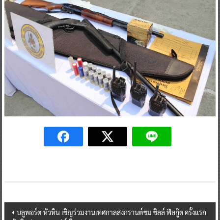
Post
บลูพอร์ต หัวหิน เชิญร่วมงานเทศกาลสงกรานต์ชม ชิลล์ ฟีลกู๊ด ครั้งแรก