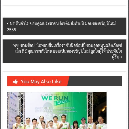
Post
NT คืนกำไร-ขอบคุณประชาชน จัดเต็มส่งท้ายปี มอบของขวัญปีใหม่
2565
navigation
พช. ชวนช้อป “โอทอปขึ้นเครื่อง” จับมือช้อปปี้ ชวนอุดหนุนผลิตภัณฑ์
เล็ก ดี มีคุณภาพทั่วไทย มอบเป็นของขวัญปีใหม่ ถูกใจผู้ให้ ประทับใจ
ผู้รับ
You May Also Like