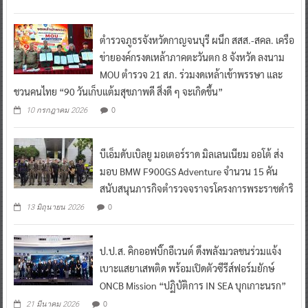
ตำรวจภูธรจังหวัดกาญจนบุรี ผนึก สสส.-สคล. เครือ
ข่ายองค์กรงดเหล้าภาคตะวันตก 8 จังหวัด ลงนาม
MOU ตำรวจ 21 สภ. ร่วมงดเหล้าเข้าพรรษา และ
ชวนคนไทย “90 วันเก็บแต้มสุขภาพดี สิ่งดี ๆ จะเกิดขึ้น”
0
10 กรกฎาคม 2026
บีเอ็มดับเบิลยู มอเตอร์ราด มิลเลนเนียม ออโต้ ส่ง
มอบ BMW F900GS Adventure จำนวน 15 คัน
สนับสนุนภารกิจตำรวจจราจรโครงการพระราชดำริ
0
13 มิถุนายน 2026
ป.ป.ส. คิกออฟบิ๊กอีเวนต์ ดึงพลังมวลชนร่วมแจ้ง
เบาะแสยาเสพติด พร้อมเปิดตัวซีรีส์ฟอร์มยักษ์
ONCB Mission “ปฏิบัติการ IN SEA บุกเกาะนรก”
0
21 มีนาคม 2026