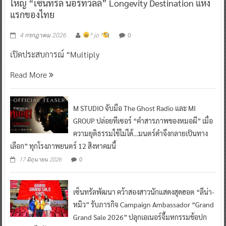
ใหญ่ “เซ็นทรัล นอร์ทวิลล์” Longevity Destination แห่ง
แรกของไทย
0
4 กรกฎาคม 2026
^ jo ^
เปิดประสบการณ์ “Multiply
Read More
M STUDIO จับมือ The Ghost Radio และ MI
GROUP ปล่อยทีเซอร์ “คำสารภาพของหมอผี” เมื่อ
ความยุติธรรมใช้ไม่ได้…มนตร์ดำจึงกลายเป็นทาง
เลือก” ทุกโรงภาพยนตร์ 12 สิงหาคมนี้
0
17 มิถุนายน 2026
เซ็นทรัลพัฒนา คว้าสองสาวนักแสดงสุดฮอต “ลีน่า-
หมิว” รับภารกิจ Campaign Ambassador “Grand
Grand Sale 2026” ปลุกเอเนอร์จี้มหกรรมช้อปก