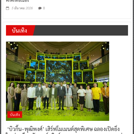
0
5 มีนาคม 2026
บันเทิง
บันเทิง
‘บิวกิ้น–พุฒิพงศ์’ เสิร์ฟโมเมนต์สุดพิเศษ ฉลองเปิดยิ่ง