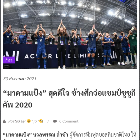
กีฬา
30 ธันวาคม 2021
“มาดามแป้ง” สุดดีใจ ช้างศึกจ่อแชมป์ซูซูกิ
คัพ 2020
0 Comment
Posted By:
^ jo ^
“มาดามแป้ง”
นวลพรรณ ล่ำซำ
ผู้จัดการทีมฟุตบอลทีมชาติไทย ให้