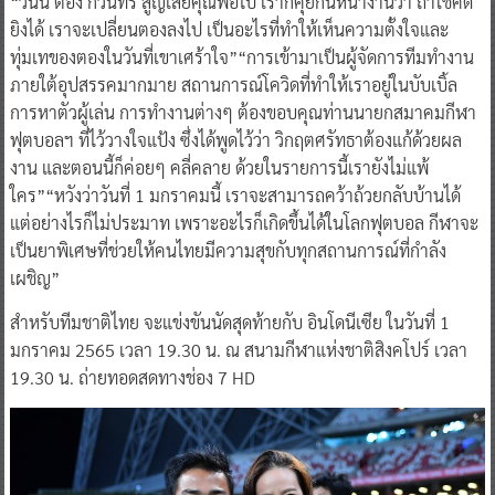
“วันนี้ ตอง กวินทร์ สูญเสียคุณพ่อไป เราก็คุยกันหน้างานว่า ถ้าโชคดี
ยิงได้ เราจะเปลี่ยนตองลงไป เป็นอะไรที่ทำให้เห็นความตั้งใจและ
ทุ่มเทของตองในวันที่เขาเศร้าใจ”“การเข้ามาเป็นผู้จัดการทีมทำงาน
ภายใต้อุปสรรคมากมาย สถานการณ์โควิดที่ทำให้เราอยู่ในบับเบิ้ล
การหาตัวผู้เล่น การทำงานต่างๆ ต้องขอบคุณท่านนายกสมาคมกีฬา
ฟุตบอลฯ ที่ไว้วางใจแป้ง ซึ่งได้พูดไว้ว่า วิกฤตศรัทธาต้องแก้ด้วยผล
งาน และตอนนี้ก็ค่อยๆ คลี่คลาย ด้วยในรายการนี้เรายังไม่แพ้
ใคร”“หวังว่าวันที่ 1 มกราคมนี้ เราจะสามารถคว้าถ้วยกลับบ้านได้
แต่อย่างไรก็ไม่ประมาท เพราะอะไรก็เกิดขึ้นได้ในโลกฟุตบอล กีฬาจะ
เป็นยาพิเศษที่ช่วยให้คนไทยมีความสุขกับทุกสถานการณ์ที่กำลัง
เผชิญ”
สำหรับทีมชาติไทย จะแข่งขันนัดสุดท้ายกับ อินโดนีเซีย ในวันที่ 1
มกราคม 2565 เวลา 19.30 น. ณ สนามกีฬาแห่งชาติสิงคโปร์ เวลา
19.30 น. ถ่ายทอดสดทางช่อง 7 HD