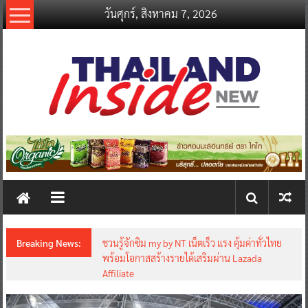
Skip
วันศุกร์, สิงหาคม 7, 2026
to
content
thailandinsidenew.com
Thailand
Inside
New
Breaking News:
ชวนรู้จักซิม my by NT เน็ตเร็ว แรง คุ้มค่าทั่วไทย
พร้อมโอกาสสร้างรายได้เสริมผ่าน Lazada
Affiliate