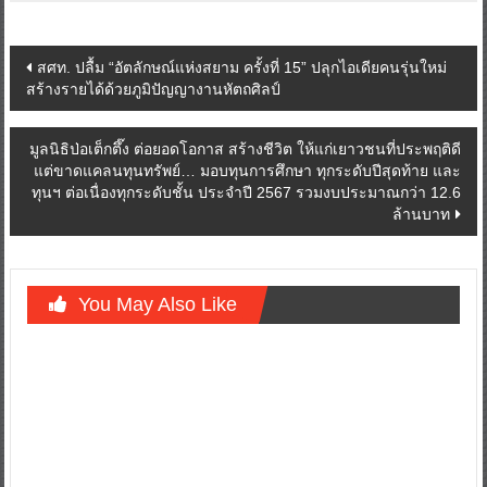
Post
สศท. ปลื้ม “อัตลักษณ์แห่งสยาม ครั้งที่ 15” ปลุกไอเดียคนรุ่นใหม่
สร้างรายได้ด้วยภูมิปัญญางานหัตถศิลป์
navigation
มูลนิธิป่อเต็กตึ๊ง ต่อยอดโอกาส สร้างชีวิต ให้แก่เยาวชนที่ประพฤติดี
แต่ขาดแคลนทุนทรัพย์… มอบทุนการศึกษา ทุกระดับปีสุดท้าย และ
ทุนฯ ต่อเนื่องทุกระดับชั้น ประจำปี 2567 รวมงบประมาณกว่า 12.6
ล้านบาท
You May Also Like