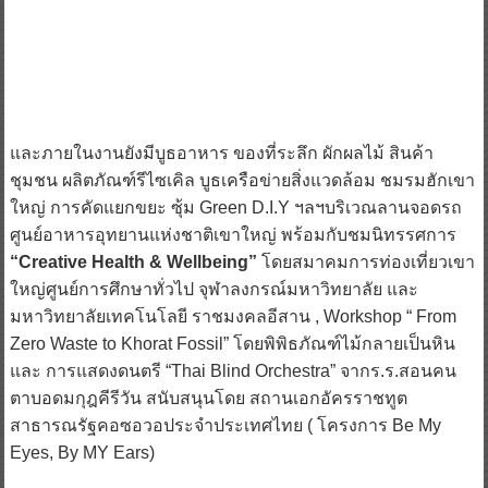
และภายในงานยังมีบูธอาหาร ของที่ระลึก ผักผลไม้ สินค้า
ชุมชน ผลิตภัณฑ์รีไซเคิล บูธเครือข่ายสิ่งแวดล้อม ชมรมฮักเขา
ใหญ่ การคัดแยกขยะ ซุ้ม Green D.I.Y ฯลฯบริเวณลานจอดรถ
ศูนย์อาหารอุทยานแห่งชาติเขาใหญ่ พร้อมกับชมนิทรรศการ
“Creative Health & Wellbeing”
โดยสมาคมการท่องเที่ยวเขา
ใหญ่ศูนย์การศึกษาทั่วไป จุฬาลงกรณ์มหาวิทยาลัย และ
มหาวิทยาลัยเทคโนโลยี ราชมงคลอีสาน , Workshop “ From
Zero Waste to Khorat Fossil” โดยพิพิธภัณฑ์ไม้กลายเป็นหิน
และ การแสดงดนตรี “Thai Blind Orchestra” จากร.ร.สอนคน
ตาบอดมกุฎคีรีวัน สนับสนุนโดย สถานเอกอัครราชทูต
สาธารณรัฐคอซอวอประจำประเทศไทย ( โครงการ Be My
Eyes, By MY Ears)