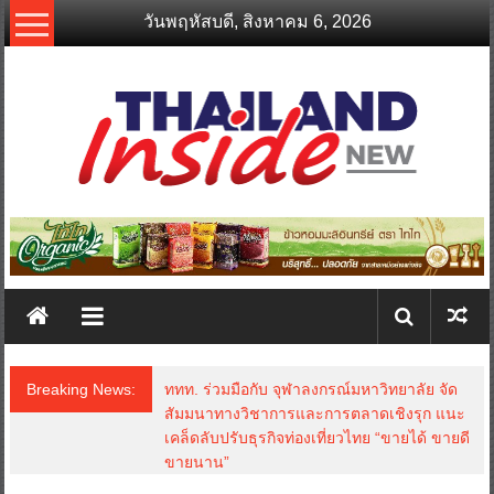
Skip
วันพฤหัสบดี, สิงหาคม 6, 2026
to
content
thailandinsidenew.com
Thailand
Inside
New
Breaking News:
ททท. ร่วมมือกับ จุฬาลงกรณ์มหาวิทยาลัย จัด
สัมมนาทางวิชาการและการตลาดเชิงรุก แนะ
เคล็ดลับปรับธุรกิจท่องเที่ยวไทย “ขายได้ ขายดี
ขายนาน”