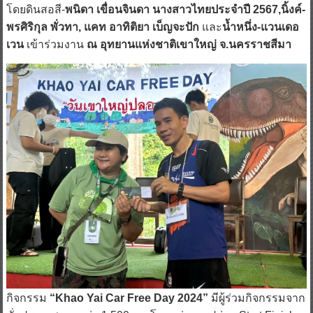
โดยดินสอสี-
พนิดา เขื่อนจินดา นางสาวไทยประจำปี 2567,นิ้งค์-
พรศิริกุล พั่วทา, แคท อาทิติยา เบ็ญจะปัก
และ
น้ำหนึ่ง-แวนเดอ
เวน
เข้าร่วมงาน
ณ อุทยานแห่งชาติเขาใหญ่ จ.นครราชสีมา
กิจกรรม
“Khao Yai Car Free Day 2024”
มีผู้ร่วมกิจกรรมจาก