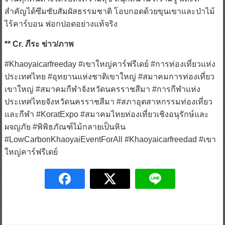
สำคัญได้ซึมซับสัมผัสธรรมชาติ โอบกอดด้วยขุนเขาและป่าไม้
ไร้คาร์บอน ฟอกปอดอย่างแท้จริง
** Cr. ภีระ ข่าว/ภาพ
#Khaoyaicarfreeday #เขาใหญ่คาร์ฟรีเดย์ #การท่องเที่ยวแห่ง
ประเทศไทย #อุทยานแห่งชาติเขาใหญ่ #สมาคมการท่องเที่ยว
เขาใหญ่ #สมาคมกีฬาจังหวัดนครราชสีมา #การกีฬาแห่ง
ประเทศไทยจังหวัดนครราชสีมา #สภาอุตสาหกรรมท่องเที่ยว
และกีฬา #KoratExpo #สมาคมไทยท่องเที่ยวเชิงอนุรักษ์และ
ผจญภัย #พิพิธภัณฑ์ไม้กลายเป็นหิน
#LowCarbonKhaoyaiEventForAll #Khaoyaicarfreedad #เขา
ใหญ่คาร์ฟรีเดย์