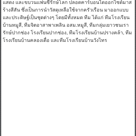
แสดง และขบวนแฟนซีรักษ์โลก ปลอดคาร์บอนไดออกไซด์มาส
ร้างสีสัน ซึ่งเป็นการนำวัสดุเหลือใช้จากครัวเรือน มาออกแบบ
และประดิษฐ์เป็นชุดต่างๆ โดยมีทั้งหมด ทีม ได้แก่ ทีมโรงเรียน
บ้านหมูสี, ทีมจิตอาสาพาเพลิน อสม.หมูสี, ทีมกลุ่มเยาวชนเรา
รักษ์ปากช่อง โรงเรียนปากช่อง, ทีมโรงเรียนบ้านปรางคล้า, ทีม
โรงเรียนบ้านคลองเดื่อ และทีมโรงเรียนบ้านวังไทร