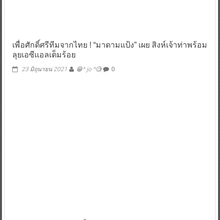
เพื่อศักดิ์ศรีทีมจากไทย ! “มาดามแป้ง” เผย สิงห์เจ้าท่าพร้อม
ลุยเอซีแอลเต็มร้อย
23 มิถุนายน 2021
😁^ jo ^🧐
0