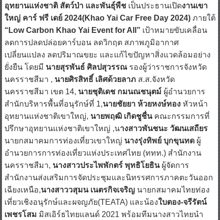
อุทยานแห่งชาติ สัตว์ป่า และพันธุ์พืช
เป็นประธานเปิด
งานเขา
ใหญ่ คาร์ ฟรี เดย์ 2024(Khao Yai Car Free Day 2024)
ภายใต้
“Low Carbon Khao Yai Event for All”
เป้าหมายขับเคลื่อน
ลดการปลดปล่อยคาร์บอน ลดวิกฤต สภาพภูมิอากาศ
เปลี่ยนแปลง ลดปริมาณขยะ และแก้ไขปัญหาสิ่งแวดล้อมอย่าง
ยั่งยืน โดยมี
นายสุรพันธ์ ศิลปสุวรรณ
รองผู้ว่าราชการจังหวัด
นครราชสีมา ,
นายศิรสิทธิ์ เลิศด้วยลาภ
ส.ส.จังหวัด
นครราชสีมา เขต 14,
นายชุติเดช กมนณชนุตม์
ผู้อำนวยการ
สำนักบริหารพื้นที่อนุรักษ์ที่ 1,
นายชัยยา ห้วยหงษ์ทอง
หัวหน้า
อุทยานแห่งชาติเขาใหญ่,
นายพฤฒิ เกิดชูชื่น
คณะกรรมการที่
ปรึกษาอุทยานแห่งชาติเขาใหญ่ ,น
างสาวพันชนะ วัฒนเสถียร
นายกสมาคมการท่องเที่ยวเขาใหญ่
นางรุ่งทิพย์ บุกขุนทด
ผู้
อำนวยการการท่องเที่ยวแห่งประเทศไทย (ททท.) สำนักงาน
นครราชสีมา,
นางสาวประไพพักตร์ พุทธิโยธิน
ผู้จัดการ
สำนักงานส่งเสริมการจัดประชุมและนิทรรศการภาคตะวันออก
เฉียงเหนือ,
นางสาววสุมน เนตรกิจเจริญ
นายกสมาคมไทยท่อง
เที่ยวเชิงอนุรักษ์และผจญภัย(TEATA) และน้อง
ใบตอง-จรีรัตน์
เพชรโสม
มิสเอิร์ธไทยแลนด์ 2021 พร้อมทีมนางสาวไทยนำ