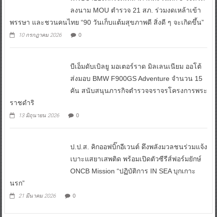
ลงนาม MOU ตำรวจ 21 สภ. ร่วมงดเหล้าเข้า
พรรษา และชวนคนไทย “90 วันเก็บแต้มสุขภาพดี สิ่งดี ๆ จะเกิดขึ้น”
10 กรกฎาคม 2026
0
บีเอ็มดับเบิลยู มอเตอร์ราด มิลเลนเนียม ออโต้
ส่งมอบ BMW F900GS Adventure จำนวน 15
คัน สนับสนุนภารกิจตำรวจจราจรโครงการพระ
ราชดำริ
13 มิถุนายน 2026
0
ป.ป.ส. คิกออฟบิ๊กอีเวนต์ ดึงพลังมวลชนร่วมแจ้ง
เบาะแสยาเสพติด พร้อมเปิดตัวซีรีส์ฟอร์มยักษ์
ONCB Mission “ปฏิบัติการ IN SEA บุกเกาะ
นรก”
21 มีนาคม 2026
0