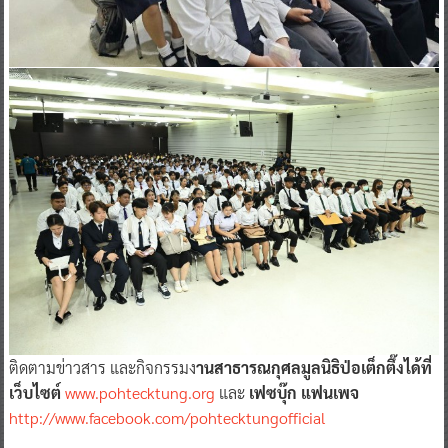
ติดตามข่าวสาร และกิจกรรมง
านสาธารณกุศลมูลนิธิป่อเต็กตึ๊งได้ที่
เว็บไซต์
www.pohtecktung.org
และ
เฟซบุ๊ก แฟนเพจ
http://www.facebook.com/pohtecktungofficial