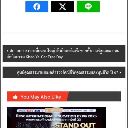
Post
สมาคมการท่องเที่ยวเขาใหญ่ จับมือภาคีเครือข่ายทั้งภาครัฐและเอกชน
จัดกิจกรรม Khao Yai Car Free Day
navigation
ศูนย์คุณธรรมฯเผยผลสำรวจดัชนีชี้วัดคุณธรรมและทุนชีวิต ปี 67
You May Also Like