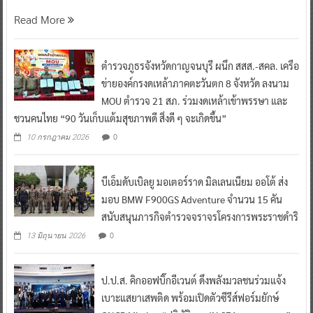
Read More
ตำรวจภูธรจังหวัดกาญจนบุรี ผนึก สสส.-สคล. เครือ
ข่ายองค์กรงดเหล้าภาคตะวันตก 8 จังหวัด ลงนาม
MOU ตำรวจ 21 สภ. ร่วมงดเหล้าเข้าพรรษา และ
ชวนคนไทย “90 วันเก็บแต้มสุขภาพดี สิ่งดี ๆ จะเกิดขึ้น”
0
10 กรกฎาคม 2026
บีเอ็มดับเบิลยู มอเตอร์ราด มิลเลนเนียม ออโต้ ส่ง
มอบ BMW F900GS Adventure จำนวน 15 คัน
สนับสนุนภารกิจตำรวจจราจรโครงการพระราชดำริ
0
13 มิถุนายน 2026
ป.ป.ส. คิกออฟบิ๊กอีเวนต์ ดึงพลังมวลชนร่วมแจ้ง
เบาะแสยาเสพติด พร้อมเปิดตัวซีรีส์ฟอร์มยักษ์