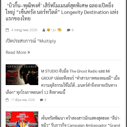
‘บิวกิ้น–พุฒิพงศ์’ เสิร์ฟโมเมนต์สุดพิเศษ ฉลองเปิดยิ่ง
ใหญ่ “เซ็นทรัล นอร์ทวิลล์” Longevity Destination แห่ง
แรกของไทย
0
4 กรกฎาคม 2026
^ jo ^
เปิดประสบการณ์ “Multiply
Read More
M STUDIO จับมือ The Ghost Radio และ MI
GROUP ปล่อยทีเซอร์ “คำสารภาพของหมอผี” เมื่อ
ความยุติธรรมใช้ไม่ได้…มนตร์ดำจึงกลายเป็นทาง
เลือก” ทุกโรงภาพยนตร์ 12 สิงหาคมนี้
0
17 มิถุนายน 2026
เซ็นทรัลพัฒนา คว้าสองสาวนักแสดงสุดฮอต “ลีน่า-
หมิว” รับภารกิจ Campaign Ambassador “Grand