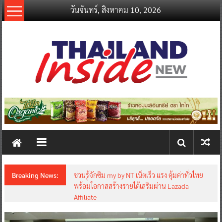
Skip
วันจันทร์, สิงหาคม 10, 2026
to
content
thailandinsidenew.com
Thailand
Inside
New
Breaking News:
ชวนรู้จักซิม my by NT เน็ตเร็ว แรง คุ้มค่าทั่วไทย
พร้อมโอกาสสร้างรายได้เสริมผ่าน Lazada
Affiliate