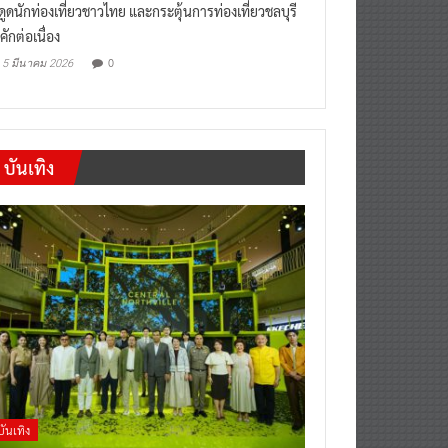
“เที่ยวสบายๆสไตล์ชลบุรี” หวัง
งดูดนักท่องเที่ยวชาวไทย และกระตุ้นการท่องเที่ยวชลบุรี
คักต่อเนื่อง
0
5 มีนาคม 2026
บันเทิง
บันเทิง