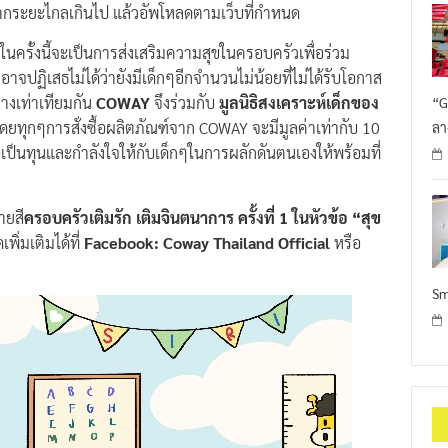
วเท่านั้น พร้อมใส่คำบรรยายภาพสั้นๆ ไม่เกิน 280 ตัวอักษร
จากระยะไกลเกินไป แล้วอัพโหลดตามเว็บที่กำหนด
ครั้งนี้จะเป็นการส่งเสริมความสุขในครอบครัวเพื่อร่วม
็อาจปฏิเสธไม่ได้ว่ายังมีเด็กๆอีกจำนวนไม่น้อยที่ไม่ได้รับโอกาส
งเท่าเทียมกัน
COWAY
จึงร่วมกับ
มูลนิธิสงเคราะห์เด็กของ
“G
ดยทุกๆการสั่งซื้อผลิตภัณฑ์จาก COWAY จะมีมูลค่าเท่ากับ 10
ลา
ป็นทุนและกำลังใจให้กับเด็กๆในการผลักดันตนเองให้พร้อมที่
ายสี
ครอบครัวเติมรัก เติมจินตนาการ ครั้งที่ 1 ในหัวข้อ “สุข
ิ่มเติมได้ที่
Facebook: Coway Thailand Official
หรือ
Sm