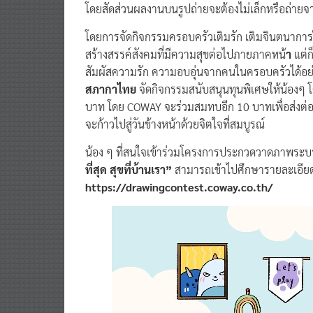
เต็มกรอบ และถือผลงานหรือถ่ายรูปผลงานกับครอบครั
โดยสัดส่วนผลงานบนรูปถ่ายจะต้องไม่เล็กหรือถ่าย
โดยการจัดกิจกรรมครอบครัวเติมรัก เติมจินตนาการใน
สร้างสรรค์สังคมที่มีความสุขต่อไปภายภาคหน้
า
แต่ก
สัมผัสความรัก ความอบอุ่นจากคนในครอบครัวได้อย่า
สภากาไทย
จัดกิจกรรมสนับสนุนทุนพิเศษให้น้องๆ โ
บาท โดย COWAY จะร่วมสมทบอีก 10 บาทเพื่อส่งต่อเ
จะก้าวไปสู่วันข้างหน้าด้วยจิตใจที่สมบูรณ์
น้อง ๆ ที่สนใจเข้าร่วมโครงการประกวดวาดภาพระบ
ที่สุด สุขที่บ้านเรา”
สามารถเข้าไปศึกษารายละเอียดเพ
https://drawingcontest.coway.co.th/