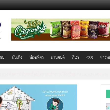
วชน
บันเทิง
ท่องเที่ยว
ยานยนต์
กีฬา
CSR
ข่าวท
AL 2026 ผนึก Bio+HealthTech INTERNATIONAL และ FutureCHEM 
และสุขภาพ ยกระดับไทยสู่ศูนย์กลางอาเซียน