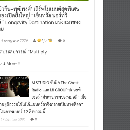
ิวกิ้น–พุฒิพงศ์’ เสิร์ฟโมเมนต์สุดพิเศษ
องเปิดยิ่งใหญ่ “เซ็นทรัล นอร์ทวิ
์” Longevity Destination แห่งแรกของ
ทย
0
4 กรกฎาคม 2026
^ jo ^
ิดประสบการณ์ “Multiply
ead More
M STUDIO จับมือ The Ghost
Radio และ MI GROUP ปล่อยที
เซอร์ “คำสารภาพของหมอผี” เมื่อ
ามยุติธรรมใช้ไม่ได้…มนตร์ดำจึงกลายเป็นทางเลือก”
กโรงภาพยนตร์ 12 สิงหาคมนี้
0
17 มิถุนายน 2026