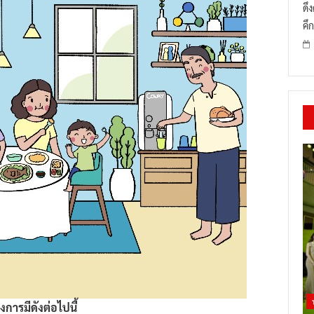
ดึ
คึก