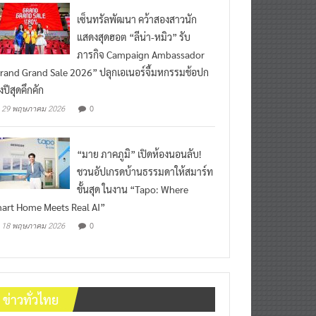
เซ็นทรัลพัฒนา คว้าสองสาวนัก
แสดงสุดฮอต “ลีน่า-หมิว” รับ
ภารกิจ Campaign Ambassador
rand Grand Sale 2026” ปลุกเอเนอร์จี้มหกรรมช้อปก
งปีสุดคึกคัก
0
29 พฤษภาคม 2026
“มาย ภาคภูมิ” เปิดห้องนอนลับ!
ชวนอัปเกรดบ้านธรรมดาให้สมาร์ท
ขั้นสุด ในงาน “Tapo: Where
art Home Meets Real AI”
0
18 พฤษภาคม 2026
ข่าวทั่วไทย