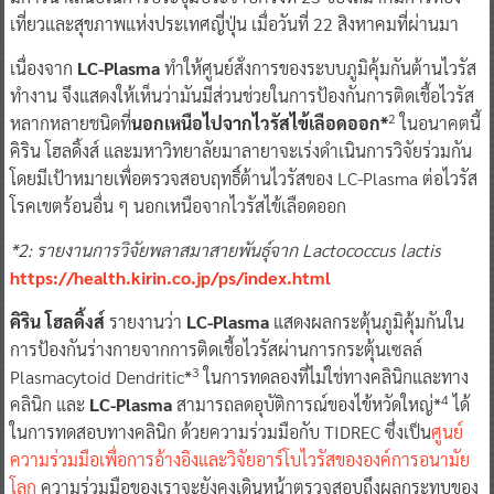
เนื่องจาก
LC-Plasma
ทำให้ศูนย์สั่งการของระบบภูมิคุ้มกันต้านไวรัส
ทำงาน จึงแสดงให้เห็นว่ามันมีส่วนช่วยในการป้องกันการติดเชื้อไวรัส
2
หลากหลายชนิดที่
นอกเหนือไปจากไวรัสไข้เลือดออก*
ในอนาคตนี้
คิริน โฮลดิ้งส์ และมหาวิทยาลัยมาลายาจะเร่งดำเนินการวิจัยร่วมกัน
โดยมีเป้าหมายเพื่อตรวจสอบฤทธิ์ต้านไวรัสของ LC-Plasma ต่อไวรัส
โรคเขตร้อนอื่น ๆ นอกเหนือจากไวรัสไข้เลือดออก
*2: รายงานการวิจัยพลาสมาสายพันธุ์จาก Lactococcus lactis
https://health.kirin.co.jp/ps/index.html
คิริน โฮลดิ้งส์
รายงานว่า
LC-Plasma
แสดงผลกระตุ้นภูมิคุ้มกันใน
การป้องกันร่างกายจากการติดเชื้อไวรัสผ่านการกระตุ้นเซลล์
3
Plasmacytoid Dendritic*
ในการทดลองที่ไม่ใช่ทางคลินิกและทาง
4
คลินิก และ
LC-Plasma
สามารถลดอุบัติการณ์ของไข้หวัดใหญ่*
ได้
ในการทดสอบทางคลินิก ด้วยความร่วมมือกับ TIDREC ซึ่งเป็น
ศูนย์
ความร่วมมือเพื่อการอ้างอิงและวิจัยอาร์โบไวรัสขององค์การอนามัย
โลก
ความร่วมมือของเราจะยังคงเดินหน้าตรวจสอบถึงผลกระทบของ
LC-Plasma
ต่อโรคติดเชื้อเขตร้อนอื่น ๆ ซึ่งคาดว่าจะขยายตัวต่อไป
เนื่องจากภาวะโลกร้อน ควบคู่กันไปนั้น คิริน โฮลดิ้งส์ จะทำให้ผู้คนใน