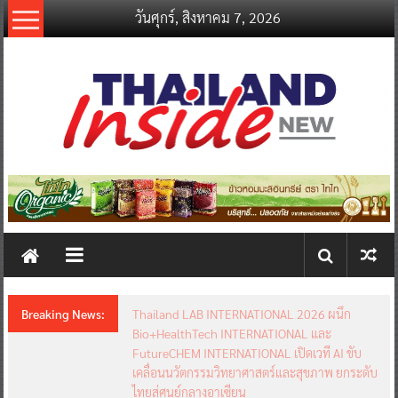
Skip
วันศุกร์, สิงหาคม 7, 2026
to
content
thailandinsidenew.com
Thailand
Inside
New
Breaking News:
อินฟอร์มา มาร์เก็ตส์ ผนึกเครือข่ายธุรกิจท่องเที่ยว-
บริการ จัด Food & Hospitality Thailand 2026
เชื่อม 4 งานใหญ่ สร้างโอกาสธุรกิจครบวงจร