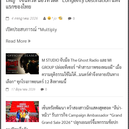
0
4 กรกฎาคม 2026
^ jo ^
เปิดประสบการณ์ “Multiply
Read More
M STUDIO จับมือ The Ghost Radio และ MI
GROUP ปล่อยทีเซอร์ “คำสารภาพของหมอผี” เมื่อ
ความยุติธรรมใช้ไม่ได้…มนตร์ดำจึงกลายเป็นทาง
เลือก” ทุกโรงภาพยนตร์ 12 สิงหาคมนี้
0
17 มิถุนายน 2026
เซ็นทรัลพัฒนา คว้าสองสาวนักแสดงสุดฮอต “ลีน่า-
หมิว” รับภารกิจ Campaign Ambassador “Grand
Grand Sale 2026” ปลุกเอเนอร์จี้มหกรรมช้อปก
ลางปีสุดคึกคัก
0
29 พฤษภาคม 2026