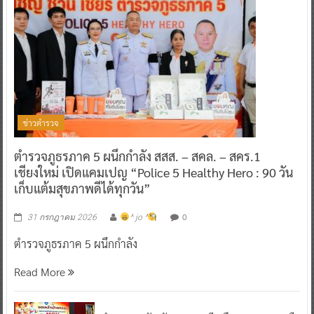
ข่าวตำรวจ
ตำรวจภูธรภาค 5 ผนึกกำลัง สสส. – สคล. – สคร.1
เชียงใหม่ เปิดแคมเปญ “Police 5 Healthy Hero : 90 วัน
เก็บแต้มสุขภาพดีได้ทุกวัน”
0
31 กรกฎาคม 2026
^ jo ^
ตำรวจภูธรภาค 5 ผนึกกำลัง
Read More
ตำรวจภูธรจังหวัดกาญจนบุรี ผนึก สสส.-สคล. เครือ
ข่ายองค์กรงดเหล้าภาคตะวันตก 8 จังหวัด ลงนาม