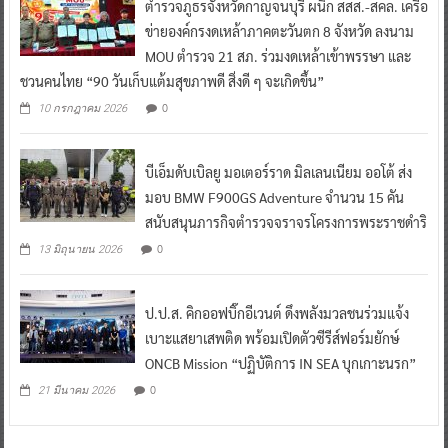
MOU ตำรวจ 21 สภ. ร่วมงดเหล้าเข้าพรรษา และ
ชวนคนไทย “90 วันเก็บแต้มสุขภาพดี สิ่งดี ๆ จะเกิดขึ้น”
0
10 กรกฎาคม 2026
บีเอ็มดับเบิลยู มอเตอร์ราด มิลเลนเนียม ออโต้ ส่ง
มอบ BMW F900GS Adventure จำนวน 15 คัน
สนับสนุนภารกิจตำรวจจราจรโครงการพระราชดำริ
0
13 มิถุนายน 2026
ป.ป.ส. คิกออฟบิ๊กอีเวนต์ ดึงพลังมวลชนร่วมแจ้ง
เบาะแสยาเสพติด พร้อมเปิดตัวซีรีส์ฟอร์มยักษ์
ONCB Mission “ปฏิบัติการ IN SEA บุกเกาะนรก”
0
21 มีนาคม 2026