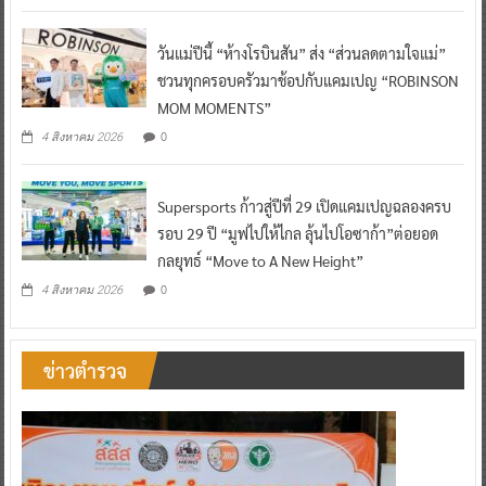
วันแม่ปีนี้ “ห้างโรบินสัน” ส่ง “ส่วนลดตามใจแม่”
ชวนทุกครอบครัวมาช้อปกับแคมเปญ “ROBINSON
MOM MOMENTS”
0
4 สิงหาคม 2026
Supersports ก้าวสู่ปีที่ 29 เปิดแคมเปญฉลองครบ
รอบ 29 ปี “มูฟไปให้ไกล ลุ้นไปโอซาก้า”ต่อยอด
กลยุทธ์ “Move to A New Height”
0
4 สิงหาคม 2026
ข่าวตำรวจ