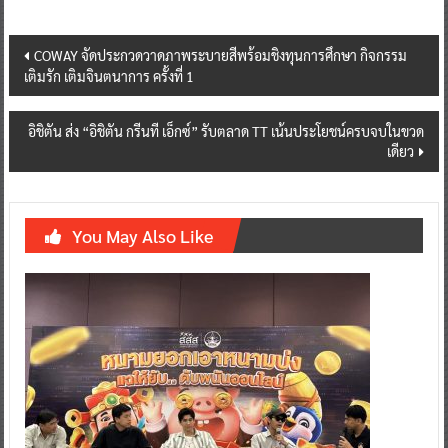
Post
COWAY จัดประกวดวาดภาพระบายสีพร้อมชิงทุนการศึกษา กิจกรรม
เติมรัก เติมจินตนาการ ครั้งที่ 1
navigation
อิชิตัน ส่ง “อิชิตัน กรีนที เอ็กซ์” รับตลาด TT เน้นประโยชน์ครบจบในขวด
เดียว
You May Also Like