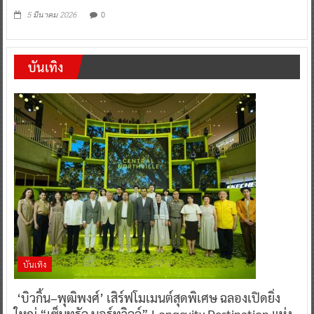
บันเทิง
บันเทิง
‘บิวกิ้น–พุฒิพงศ์’ เสิร์ฟโมเมนต์สุดพิเศษ ฉลองเปิดยิ่ง
ใหญ่ “เซ็นทรัล นอร์ทวิลล์” Longevity Destination แห่ง
แรกของไทย