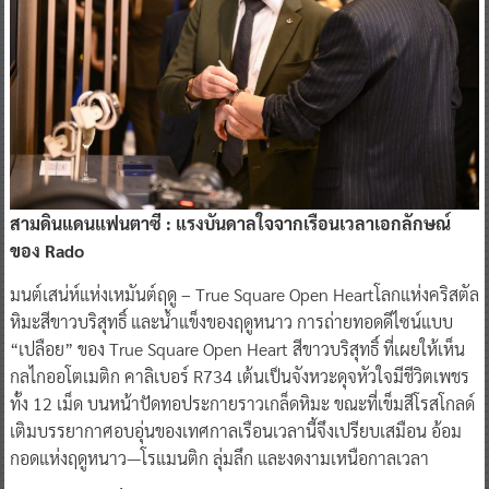
สามดินแดนแฟนตาซี : แรงบันดาลใจจากเรือนเวลาเอกลักษณ์
ของ Rado
มนต์เสน่ห์แห่งเหมันต์ฤดู – True Square Open Heartโลกแห่งคริสตัล
หิมะสีขาวบริสุทธิ์ และน้ำแข็งของฤดูหนาว การถ่ายทอดดีไซน์แบบ
“เปลือย” ของ True Square Open Heart สีขาวบริสุทธิ์ ที่เผยให้เห็น
กลไกออโตเมติก คาลิเบอร์ R734 เต้นเป็นจังหวะดุจหัวใจมีชีวิตเพชร
ทั้ง 12 เม็ด บนหน้าปัดทอประกายราวเกล็ดหิมะ ขณะที่เข็มสีโรสโกลด์
เติมบรรยากาศอบอุ่นของเทศกาลเรือนเวลานี้จึงเปรียบเสมือน อ้อม
กอดแห่งฤดูหนาว—โรแมนติก ลุ่มลึก และงดงามเหนือกาลเวลา