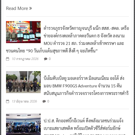
Read More
ตำรวจภูธรจังหวัดกาญจนบุรี ผนึก สสส.-สคล. เครือ
ข่ายองค์กรงดเหล้าภาคตะวันตก 8 จังหวัด ลงนาม
MOU ตำรวจ 21 สภ. ร่วมงดเหล้าเข้าพรรษา และ
ชวนคนไทย “90 วันเก็บแต้มสุขภาพดี สิ่งดี ๆ จะเกิดขึ้น”
0
10 กรกฎาคม 2026
บีเอ็มดับเบิลยู มอเตอร์ราด มิลเลนเนียม ออโต้ ส่ง
มอบ BMW F900GS Adventure จำนวน 15 คัน
สนับสนุนภารกิจตำรวจจราจรโครงการพระราชดำริ
0
13 มิถุนายน 2026
ป.ป.ส. คิกออฟบิ๊กอีเวนต์ ดึงพลังมวลชนร่วมแจ้ง
เบาะแสยาเสพติด พร้อมเปิดตัวซีรีส์ฟอร์มยักษ์