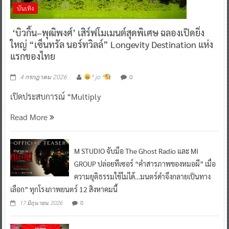
บันเทิง
‘บิวกิ้น–พุฒิพงศ์’ เสิร์ฟโมเมนต์สุดพิเศษ ฉลองเปิดยิ่ง
ใหญ่ “เซ็นทรัล นอร์ทวิลล์” Longevity Destination แห่ง
แรกของไทย
0
4 กรกฎาคม 2026
^ jo ^
เปิดประสบการณ์ “Multiply
Read More
M STUDIO จับมือ The Ghost Radio และ MI
GROUP ปล่อยทีเซอร์ “คำสารภาพของหมอผี” เมื่อ
ความยุติธรรมใช้ไม่ได้…มนตร์ดำจึงกลายเป็นทาง
เลือก” ทุกโรงภาพยนตร์ 12 สิงหาคมนี้
0
17 มิถุนายน 2026