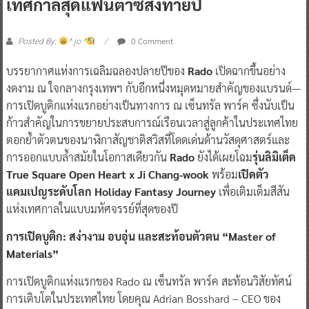
เทศกาลสุดแฟนตาซีส่งท้ายปี
0 Comment
Posted By:
^ jo ^
บรรยากาศแห่งการเฉลิมฉลองปลายปีของ
Rado
เปิดฉากขึ้นอย่าง
งดงาม ณ ใจกลางกรุงเทพฯ กับอีกหนึ่งหมุดหมายสำคัญของแบรนด์—
การเปิดบูติกแห่งแรกอย่างเป็นทางการ ณ เซ็นทรัล พาร์ค ซึ่งนับเป็น
ก้าวสำคัญในการขยายประสบการณ์เรือนเวลาสู่ลูกค้าในประเทศไทย
ตอกย้ำตัวตนของนาฬิกาสัญชาติสวิสที่โดดเด่นด้านวัสดุศาสตร์และ
การออกแบบล้ำสมัยในโอกาสเดียวกัน
Rado
ยังได้เผยโฉม
รุ่นลิมิเต็ด
True Square Open Heart x Ji Chang-wook
พร้อม
เปิดตัว
แคมเปญระดับโลก Holiday Fantasy Journey
เพื่อเติมเต็มสีสัน
แห่งเทศกาลในแบบมหัศจรรย์ที่สุดของปี
การเปิดบูติก: สง่างาม อบอุ่น และสะท้อนตัวตน “Master of
Materials”
การเปิดบูติกแห่งแรกของ Rado ณ เซ็นทรัล พาร์ค สะท้อนวิสัยทัศน์
การเติบโตในประเทศไทย โดยคุณ Adrian Bosshard – CEO ของ