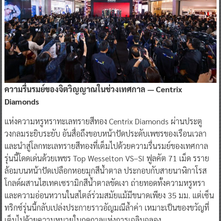
ความรื่นรมย์ของจิตวิญญาณในช่วงเทศกาล — Centrix
Diamonds
แห่งความหรูหราทะเลทรายสีทอง Centrix Diamonds ผ่านประตู
วงกลมระยิบระยับ อันสื่อถึงขอบหน้าปัดประดับเพชรของเรือนเวลา
และนำสู่โลกทะเลทรายสีทองที่เต็มไปด้วยความรื่นรมย์ของเทศกาล
รุ่นนี้โดดเด่นด้วยเพชร Top Wesselton VS–SI ฟูลคัต 71 เม็ด รราย
ล้อมบนหน้าปัดเปลือกหอยมุกสีน้ำตาล ประกอบกับสายนาฬิกาโรส
โกลด์ผสานไฮเทคเซรามิกสีน้ำตาลขัดเงา ถ่ายทอดทั้งความหรูหรา
และความอ่อนหวานในสไตล์ร่วมสมัยแม้มีขนาดเพียง 35 มม. แต่เซ็น
ทริกซ์รุ่นนี้กลับเปล่งประกายราวอัญมณีล้ำค่า เหมาะเป็นของขวัญที่
เต็มไปด้วยความหมายในฤดูกาลแห่งการเฉลิมฉลอง