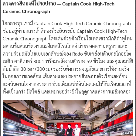
ดวงดาวสีทองที่โปรยปราย — Captain Cook High-Tech
Ceramic Chronograph
ใจกลางหุบเขามี Captain Cook High-Tech Ceramic Chronograph
ซ่อนอยู่ท่ามกลางถ้ำสีทองที่ระยิบระยับ Captain Cook High-Tech
Ceramic Chronograph โดดเด่นด้วยตัวเรือนไฮเทคเซรามิกสีดำทูโทน
ผสานชิ้นส่วนขัดเงาและดีเทลสีโรสโกลด์ ถ่ายทอดความหรูหราและ
ความร่วมสมัยในแบบเอกลักษณ์ของ Rado ขับเคลื่อนด้วยกลไกออโต
เมติก คาลิเบอร์ R801 พร้อมพลังงานสำรอง 59 ชั่วโมง และคุณสมบัติ
กันน้ำลึก 30 bar (300 ม.) รองรับทั้งการผจญภัยและการใช้งานจริง
ในทุกสภาพแวดล้อม เส้นสายและประกายสีทองบนตัวเรือนสะท้อน
แรงบันดาลใจจากดวงดาว ช่วยเติมเสน่ห์อันโดดเด่นให้กับเรือนเวลาที่
ทั้งแข็งแกร่ง มีสไตล์ และเหมาะอย่างยิ่งในฤดูกาลแห่งการเฉลิมฉลอง