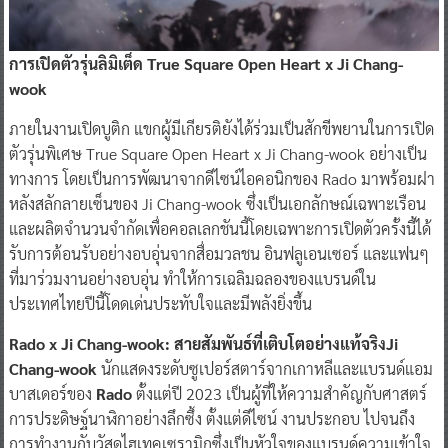
การเปิดตัวรุ่นลิมิเต็ด True Square Open Heart x Ji Chang-
wook
ภายในงานเปิดบูติก แขกผู้มีเกียรติยังได้ร่วมเป็นสักขีพยานในการเปิด
ตัวรุ่นพิเศษ True Square Open Heart x Ji Chang-wook อย่างเป็น
ทางการ โดยเป็นการพัฒนาจากดีไซน์ไอคอนิกของ Rado มาพร้อมฝา
หลังสลักลายเซ็นของ Ji Chang-wook ซึ่งเป็นเอกลักษณ์เฉพาะเรือน
และผลิตจำนวนจำกัดเพื่อคอลเลกชันนี้โดยเฉพาะการเปิดตัวครั้งนี้ได้
รับการต้อนรับอย่างอบอุ่นจากสื่อมวลชน อินฟลูเอนเซอร์ และแฟนๆ
ที่มาร่วมงานอย่างอบอุ่น ทำให้การเฉลิมฉลองของแบรนด์ใน
ประเทศไทยปีนี้โดดเด่นประทับใจและมีพลังยิ่งขึ้น
Rado x Ji Chang-wook: สายสัมพันธ์ที่เติบโตอย่างแท้จริงJi
Chang-wook
นักแสดงระดับซูเปอร์สตาร์จากเกาหลีและแบรนด์แอม
บาสเดอร์ของ
Rado
ตั้งแต่ปี 2023 เป็นผู้ที่ให้ความสำคัญกับศาสตร์
การประดิษฐ์นาฬิกาอย่างลึกซึ้ง ตั้งแต่ดีไซน์ งานประกอบ ไปจนถึง
การทำงานกับวัสดุไฮเทคเซรามิกซึ่งเป็นหัวใจของแบรนด์ความเข้าใจ