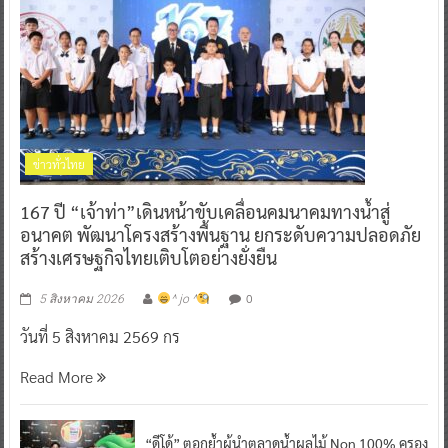
ข่าวทั่วไทย
167 ปี “เจ้าท่า”เดินหน้าขับเคลื่อนคมนาคมทางน้ำสู่
อนาคต พัฒนาโครงสร้างพื้นฐาน ยกระดับความปลอดภัย
สร้างเศรษฐกิจไทยเติบโตอย่างยั่งยืน
0
5 สิงหาคม 2026
^ jo ^
วันที่ 5 สิงหาคม 2569 กร
Read More
“ดีโด้” ตอกย้ำผู้นำตลาดน้ำผลไม้ Non 100% ครอง