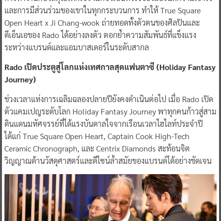
และการมีส่วนร่วมของเขาในทุกกระบวนการ ทำให้ True Square
Open Heart x Ji Chang-wook ถ่ายทอดทั้งตัวตนของศิลปินและ
ดีเอ็นเอของ Rado ได้อย่างลงตัว ตอกย้ำความสัมพันธ์ที่แข็งแรง
ระหว่างแบรนด์และแอมบาสเดอร์ในระดับสากล
Rado เปิดประตูสู่โลกแห่งเทศกาลสุดแฟนตาซี (Holiday Fantasy
Journey)
ช่วงเวลาแห่งการเฉลิมฉลองปลายปียังคงดำเนินต่อไป เมื่อ Rado เปิด
ตัวแคมเปญระดับโลก Holiday Fantasy Journey พาทุกคนก้าวสู่สาม
ดินแดนมหัศจรรย์ที่ได้แรงบันดาลใจจากเรือนเวลาไฮไลท์ประจำปี
ได้แก่ True Square Open Heart, Captain Cook High-Tech
Ceramic Chronograph, และ Centrix Diamonds สะท้อนจิต
วิญญาณด้านวัสดุศาสตร์และดีไซน์ล้ำสมัยของแบรนด์ได้อย่างชัดเจน