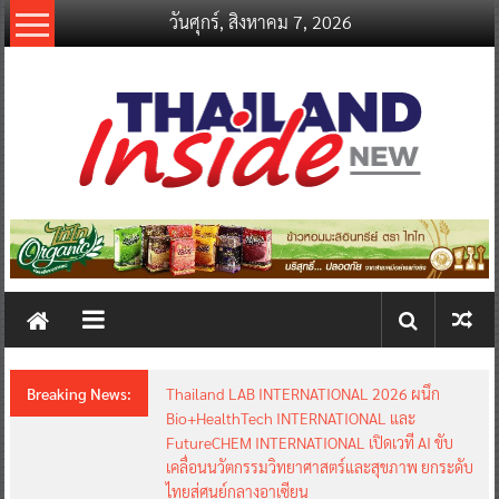
Skip
วันศุกร์, สิงหาคม 7, 2026
to
content
thailandinsidenew.com
Thailand
Inside
New
Breaking News:
Thailand LAB INTERNATIONAL 2026 ผนึก
Bio+HealthTech INTERNATIONAL และ
FutureCHEM INTERNATIONAL เปิดเวที AI ขับ
เคลื่อนนวัตกรรมวิทยาศาสตร์และสุขภาพ ยกระดับ
ไทยสู่ศูนย์กลางอาเซียน