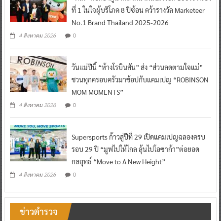
ที่ 1 ในใจผู้บริโภค 8 ปีซ้อน คว้ารางวัล Marketeer
No.1 Brand Thailand 2025-2026
0
4 สิงหาคม 2026
วันแม่ปีนี้ “ห้างโรบินสัน” ส่ง “ส่วนลดตามใจแม่”
ชวนทุกครอบครัวมาช้อปกับแคมเปญ “ROBINSON
MOM MOMENTS”
0
4 สิงหาคม 2026
Supersports ก้าวสู่ปีที่ 29 เปิดแคมเปญฉลองครบ
รอบ 29 ปี “มูฟไปให้ไกล ลุ้นไปโอซาก้า”ต่อยอด
กลยุทธ์ “Move to A New Height”
0
4 สิงหาคม 2026
ข่าวตำรวจ