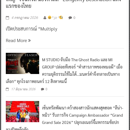
แรกของไทย
0
4 กรกฎาคม 2026
^ jo ^
เปิดประสบการณ์ “Multiply
Read More
M STUDIO จับมือ The Ghost Radio และ MI
GROUP ปล่อยทีเซอร์ “คำสารภาพของหมอผี” เมื่อ
ความยุติธรรมใช้ไม่ได้…มนตร์ดำจึงกลายเป็นทาง
เลือก” ทุกโรงภาพยนตร์ 12 สิงหาคมนี้
0
17 มิถุนายน 2026
เซ็นทรัลพัฒนา คว้าสองสาวนักแสดงสุดฮอต “ลีน่า-
หมิว” รับภารกิจ Campaign Ambassador “Grand
Grand Sale 2026” ปลุกเอเนอร์จี้มหกรรมช้อปก
ลางปีสุดคึกคัก