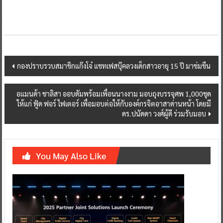
Post
กองปราบรวบสมาชิกแก๊งโจ๋ แชทเฟสบุ๊คลวงเด็กสาวอายุ 15 ปี มาข่มขืน
navigation
อแมนด้า ชาลิสา ออบดัมพร้อมเพื่อนนางงาม มอบถุงบรรจุศพ 1,000ชุด
ให้แก่ ฟู้ด ฟอร์ ไฟเตอร์ เพื่อมอบต่อให้กับองค์กรจิตอาสาด่านหน้า โดยมี
ดร.ปนัดดา วงศ์ผู้ดี ร่วมรับมอบ
You May Also Like