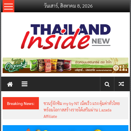
Skip
วันเสาร์, สิงหาคม 8, 2026
to
content
thailandinsidenew.com
Thailand
Inside
New
Breaking News:
ชวนรู้จักซิม my by NT เน็ตเร็ว แรง คุ้มค่าทั่วไทย
พร้อมโอกาสสร้างรายได้เสริมผ่าน Lazada
Affiliate