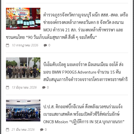
ตำรวจภูธรจังหวัดกาญจนบุรี ผนึก สสส.-สคล. เครือ
ข่ายองค์กรงดเหล้าภาคตะวันตก 8 จังหวัด ลงนาม
MOU ตำรวจ 21 สภ. ร่วมงดเหล้าเข้าพรรษา และ
ชวนคนไทย “90 วันเก็บแต้มสุขภาพดี สิ่งดี ๆ จะเกิดขึ้น”
0
10 กรกฎาคม 2026
บีเอ็มดับเบิลยู มอเตอร์ราด มิลเลนเนียม ออโต้ ส่ง
มอบ BMW F900GS Adventure จำนวน 15 คัน
สนับสนุนภารกิจตำรวจจราจรโครงการพระราชดำริ
0
13 มิถุนายน 2026
ป.ป.ส. คิกออฟบิ๊กอีเวนต์ ดึงพลังมวลชนร่วมแจ้ง
เบาะแสยาเสพติด พร้อมเปิดตัวซีรีส์ฟอร์มยักษ์
ONCB Mission “ปฏิบัติการ IN SEA บุกเกาะนรก”
0
21 มีนาคม 2026