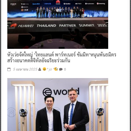
หัวเว่ยจัดใหญ่ ‘ไทยแลนด์ พาร์ทเนอร์ ซัมมิท’หนุนพันธมิตร
สร้างอนาคตดิจิทัลอัจฉริยะร่วมกัน
0
5 เมษายน 2025
^ jo ^