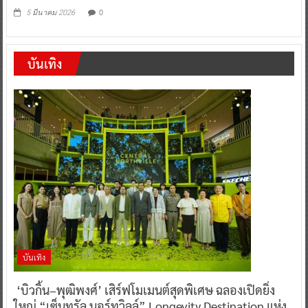
0
5 มีนาคม 2026
บันเทิง
บันเทิง
‘บิวกิ้น–พุฒิพงศ์’ เสิร์ฟโมเมนต์สุดพิเศษ ฉลองเปิดยิ่ง
ใหญ่ “เซ็นทรัล นอร์ทวิลล์” Longevity Destination แห่ง