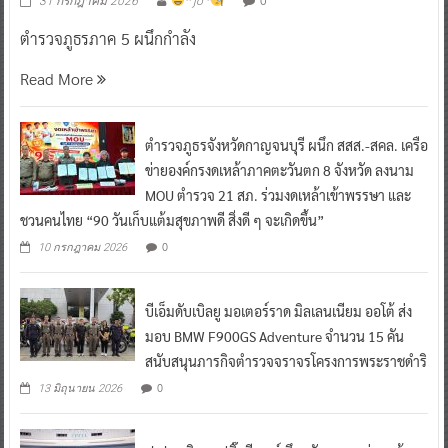
0
31 กรกฎาคม 2026
^ jo ^
ตำรวจภูธรภาค 5 ผนึกกำลัง
Read More
ตำรวจภูธรจังหวัดกาญจนบุรี ผนึก สสส.-สคล. เครือ
ข่ายองค์กรงดเหล้าภาคตะวันตก 8 จังหวัด ลงนาม
MOU ตำรวจ 21 สภ. ร่วมงดเหล้าเข้าพรรษา และ
ชวนคนไทย “90 วันเก็บแต้มสุขภาพดี สิ่งดี ๆ จะเกิดขึ้น”
0
10 กรกฎาคม 2026
บีเอ็มดับเบิลยู มอเตอร์ราด มิลเลนเนียม ออโต้ ส่ง
มอบ BMW F900GS Adventure จำนวน 15 คัน
สนับสนุนภารกิจตำรวจจราจรโครงการพระราชดำริ
0
13 มิถุนายน 2026