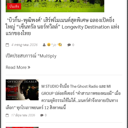
บันเทิง
‘บิวกิ้น–พุฒิพงศ์’ เสิร์ฟโมเมนต์สุดพิเศษ ฉลองเปิดยิ่ง
ใหญ่ “เซ็นทรัล นอร์ทวิลล์” Longevity Destination แห่ง
แรกของไทย
0
4 กรกฎาคม 2026
^ jo ^
เปิดประสบการณ์ “Multiply
Read More
M STUDIO จับมือ The Ghost Radio และ MI
GROUP ปล่อยทีเซอร์ “คำสารภาพของหมอผี” เมื่อ
ความยุติธรรมใช้ไม่ได้…มนตร์ดำจึงกลายเป็นทาง
เลือก” ทุกโรงภาพยนตร์ 12 สิงหาคมนี้
0
17 มิถุนายน 2026