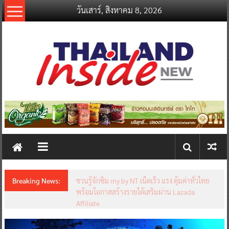
Skip
วันเสาร์, สิงหาคม 8, 2026
to
content
thailandinsidenew.com
Thailand
Inside
New
Breaking News:
ชวนรู้จักซิม my by NT เน็ตเร็ว แรง คุ้มค่าทั่วไทย
พร้อมโอกาสสร้างรายได้เสริมผ่าน Lazada
Affiliate