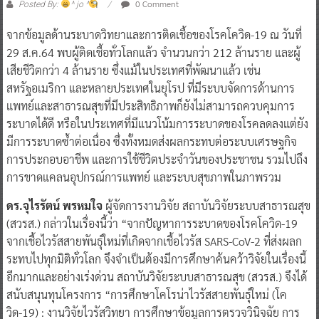
0 Comment
Posted By:
^ jo ^
จากข้อมูลด้านระบาดวิทยาและการติดเชื้อของโรคโควิด-19 ณ วันที่
29 ส.ค.64 พบผู้ติดเชื้อทั่วโลกแล้ว จำนวนกว่า 212 ล้านราย และผู้
เสียชีวิตกว่า 4 ล้านราย ซึ่งแม้ในประเทศที่พัฒนาแล้ว เช่น
สหรัฐอเมริกา และหลายประเทศในยุโรป ที่มีระบบจัดการด้านการ
แพทย์และสาธารณสุขที่มีประสิทธิภาพก็ยังไม่สามารถควบคุมการ
ระบาดได้ดี หรือในประเทศที่มีแนวโน้มการระบาดของโรคลดลงแต่ยัง
มีการระบาดซ้ำต่อเนื่อง ซึ่งทั้งหมดส่งผลกระทบต่อระบบเศรษฐกิจ
การประกอบอาชีพ และการใช้ชีวิตประจำวันของประชาชน รวมไปถึง
การขาดแคลนอุปกรณ์การแพทย์ และระบบสุขภาพในภาพรวม
ดร.จุไรรัตน์ พรหมใจ
ผู้จัดการงานวิจัย สถาบันวิจัยระบบสาธารณสุข
(สวรส.) กล่าวในเรื่องนี้ว่า “จากปัญหาการระบาดของโรคโควิด-19
จากเชื้อไวรัสสายพันธุ์ใหม่ที่เกิดจากเชื้อไวรัส SARS-CoV-2 ที่ส่งผลก
ระทบไปทุกมิติทั่วโลก จึงจำเป็นต้องมีการศึกษาค้นคว้าวิจัยในเรื่องนี้
อีกมากและอย่างเร่งด่วน สถาบันวิจัยระบบสาธารณสุข (สวรส.) จึงได้
สนับสนุนทุนโครงการ “การศึกษาโคโรน่าไวรัสสายพันธุ์ใหม่ (โค
วิด-19) : งานวิจัยไวรัสวิทยา การศึกษาข้อมูลการตรวจวินิจฉัย การ