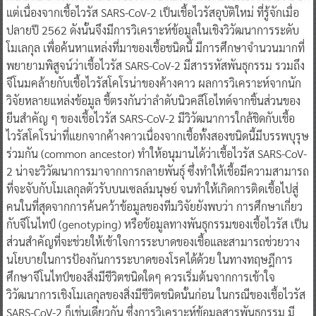
แต่เนื่องจากเชื้อไวรัส SARS-CoV-2 เป็นเชื้อไวรัสอุบัติใหม่ ที่รู้จักเมื่อ
ปลายปี 2562 ดังนั้นจึงมีการวิเคราะห์ข้อมูลในเชิงวิวัฒนาการระดับ
โมเลกุล เพื่อค้นหาแหล่งที่มาของเชื้อชนิดนี้ มีการศึกษาจำนวนมากที่
พยายามพิสูจน์ว่าเชื้อไวรัส SARS-CoV-2 มีสารรหัสพันธุกรรม รวมถึง
จีโนมคล้ายกับเชื้อไวรัสโคโรน่าของค้างคาว ผลการวิเคราะห์จากนัก
วิจัยหลายแหล่งข้อมูล ชี้ตรงกันว่าลำดับนิวคลีโอไทด์จากชิ้นส่วนของ
ยีนสำคัญ ๆ ของเชื้อไวรัส SARS-CoV-2 มีวิวัฒนาการใกล้ชิดกับเชื้อ
ไวรัสโคโรน่าที่แยกจากค้างคาวเนื่องจากเชื้อทั้งสองชนิดนี้มีบรรพบุรุษ
ร่วมกัน (common ancestor) ทำให้อนุมานได้ว่าเชื้อไวรัส SARS-CoV-
2 น่าจะวิวัฒนาการมาจากการกลายพันธุ์ ซึ่งทำให้เชื้อมีความสามารถ
ที่จะจับกับโมเลกุลตัวรับบนเซลล์มนุษย์ จนทำให้เกิดการติดเชื้อไปสู่
คนในที่สุดจากการค้นคว้าข้อมูลของทีมวิจัยยังพบว่า การศึกษาเกี่ยว
กับจีโนไทป์ (genotyping) หรือข้อมูลทางพันธุกรรมของเชื้อไวรัส เป็น
ส่วนสำคัญที่จะช่วยให้เข้าใจการระบาดของเชื้อและสามารถช่วยวาง
นโยบายในการป้องกันการระบาดของโรคได้ด้วย ในทางทฤษฎีการ
ศึกษาจีโนไทป์ของสิ่งมีชีวิตชนิดใดๆ ควรเริ่มต้นจากการเข้าใจ
วิวัฒนาการเชิงโมเลกุลของสิ่งมีชีวิตชนิดนั้นก่อน ในกรณีของเชื้อไวรัส
SARS-CoV-2 ก็เช่นเดียวกัน ซึ่งการวิเคราะห์ข้อมูลสารพันธุกรรม มี