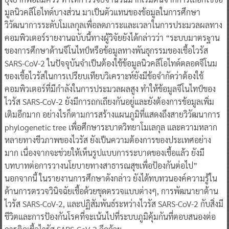
มูลนิวคลีโอไทด์บางส่วน มาเป็นตัวแทนของข้อมูลในการศึกษา
วิวัฒนาการระดับโมเลกุลเพื่อลดภาระและเวลาในการประมวลผลทาง
คอมพิวเตอร์รายงานฉบับนี้ทางผู้วิจัยยังได้กล่าวว่า “ระบบมาตรฐาน
ของการศึกษาด้านจีโนไทป์หรือข้อมูลทางพันธุกรรมของเชื้อไวรัส
SARS-CoV-2 ในปัจจุบันจำเป็นต้องใช้ข้อมูลนิวคลีโอไทด์ตลอดจีโนม
ของเชื้อไวรัสในการเปรียบเทียบวิเคราะห์ยังมีข้อจำกัดว่าต้องใช้
คอมพิวเตอร์ที่มีกำลังในการประมวลผลสูง ทำให้ข้อมูลจีโนไทป์ของ
ไวรัส SARS-CoV-2 ยังมีการถกเถียงกันอยู่และยังต้องการข้อมูลเพิ่ม
เติมอีกมาก อย่างไรก็ตามการสร้างแผนภูมิที่แสดงถึงสายวิวัฒนาการ
phylogenetic tree เพื่อศึกษาระบาดวิทยาโมเลกุล และความหลาก
หลายทางชีวภาพของไวรัส ยังเป็นความต้องการของประเทศอย่าง
มาก เนื่องจากจะช่วยให้เห็นรูปแบบการระบาดของเชื้อแล้ว ยังมี
บทบาทต่อการวางนโยบายทางสาธารณสุขเพื่อป้องกันต่อไป”
นอกจากนี้ ในรายงานการศึกษาดังกล่าว ยังได้ทบทวนองค์ความรู้ใน
ด้านการตรวจวินิจฉัยเชื้อด้วยชุดตรวจแบบต่างๆ, การพัฒนายาต้าน
ไวรัส SARS-CoV-2, และปฏิสัมพันธ์ระหว่างไวรัส SARS-CoV-2 กับสิ่งมี
ชีวิตและการป้องกันโรคที่จะเน้นไปที่ระบบภูมิคุ้มกันที่ตอบสนองต่อ