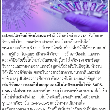
ผศ.ดร.ไตรวิทย์ รัตนโรจนพงศ์
นักวิจัยเครือข่าย สวรส. สังกัดภาค
วิชาจุลชีววิทยา คณะวิทยาศาสตร์ มหาวิทยาลัยเทคโนโลยี
พระจอมเกล้าธนบุรี กล่าวถึงงานวิจัยเรื่องนี้ว่า ทีมวิจัยได้รวบรวมองค์
ความรู้เกี่ยวกับคุณสมบัติทางชีววิทยา การรักษาป้องกัน และการ
ตรวจวินิจฉัยเชื้อโคโรน่าไวรัสสายพันธุ์ใหม่ (โควิด-19) จากข้อมูล
วิชาการและรายงานจากแหล่งข้อมูลที่เชื่อถือที่มีในปัจจุบัน ทั้งงาน
วิจัยที่มีการตีพิมพ์เผยแพร่ในวารสารวิชาการนานาชาติและระดับ
ชาติ มาสรุปในโครงการศึกษาฯ ดังกล่าว ซึ่งมีประเด็นสำคัญต่างๆ
เช่น
วิวัฒนาการระดับโมเลกุลและจีโนไทป์ของเชื้อไวรัส SARS-
CoV-2
ซึ่งมีรายงานผลการศึกษาระบุว่า การแพร่ระบาดของเชื้อไวรัส
โคโรน่าในอดีตที่ผ่านมา เช่น โรคติดเชื้อทางเดินหายใจเฉียบพลัน
รุนแรง หรือซาร์ส (SARS-CoV) และโรคทางเดินหายใจ
ตะวันออกกลาง (MERS-CoV) ล้วนชี้ให้เห็นว่า ไวรัสเหล่านี้มีศักยภาพ