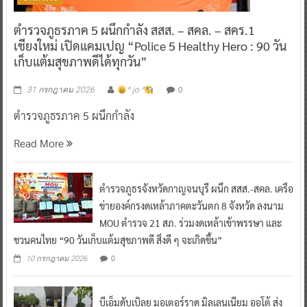
ตำรวจภูธรภาค 5 ผนึกกำลัง สสส. – สคล. – สคร.1
เชียงใหม่ เปิดแคมเปญ “Police 5 Healthy Hero : 90 วัน
เก็บแต้มสุขภาพดีได้ทุกวัน”
0
31 กรกฎาคม 2026
^ jo ^
ตำรวจภูธรภาค 5 ผนึกกำลัง
Read More
ตำรวจภูธรจังหวัดกาญจนบุรี ผนึก สสส.-สคล. เครือ
ข่ายองค์กรงดเหล้าภาคตะวันตก 8 จังหวัด ลงนาม
MOU ตำรวจ 21 สภ. ร่วมงดเหล้าเข้าพรรษา และ
ชวนคนไทย “90 วันเก็บแต้มสุขภาพดี สิ่งดี ๆ จะเกิดขึ้น”
0
10 กรกฎาคม 2026
บีเอ็มดับเบิลยู มอเตอร์ราด มิลเลนเนียม ออโต้ ส่ง