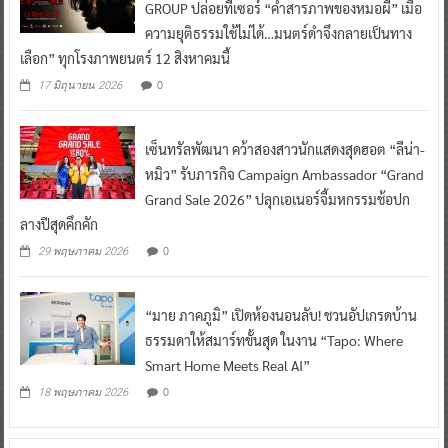
GROUP ปล่อยทีเซอร์ “คำสารภาพของหมอผี” เมื่อ
ความยุติธรรมใช้ไม่ได้…มนตร์ดำจึงกลายเป็นทาง
เลือก” ทุกโรงภาพยนตร์ 12 สิงหาคมนี้
0
17 มิถุนายน 2026
เซ็นทรัลพัฒนา คว้าสองสาวนักแสดงสุดฮอต “ลีน่า-
หมิว” รับภารกิจ Campaign Ambassador “Grand
Grand Sale 2026” ปลุกเอเนอร์จี้มหกรรมช้อปก
ลางปีสุดคึกคัก
0
29 พฤษภาคม 2026
“มาย ภาคภูมิ” เปิดห้องนอนลับ! ชวนอัปเกรดบ้าน
ธรรมดาให้สมาร์ทขั้นสุด ในงาน “Tapo: Where
Smart Home Meets Real AI”
0
18 พฤษภาคม 2026