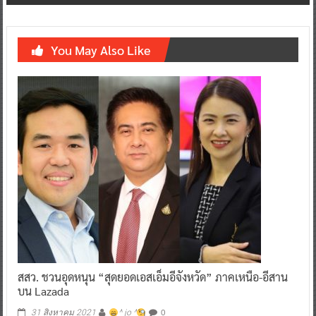
You May Also Like
สสว. ชวนอุดหนุน “สุดยอดเอสเอ็มอีจังหวัด” ภาคเหนือ-อีสาน
บน Lazada
0
31 สิงหาคม 2021
^ jo ^