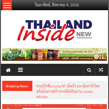
Skip
วันอาทิตย์, สิงหาคม 9, 2026
to
content
thailandinsidenew.com
Thailand
Inside
New
Breaking News:
ชวนรู้จักซิม my by NT เน็ตเร็ว แรง คุ้มค่าทั่วไทย
พร้อมโอกาสสร้างรายได้เสริมผ่าน Lazada
Affiliate