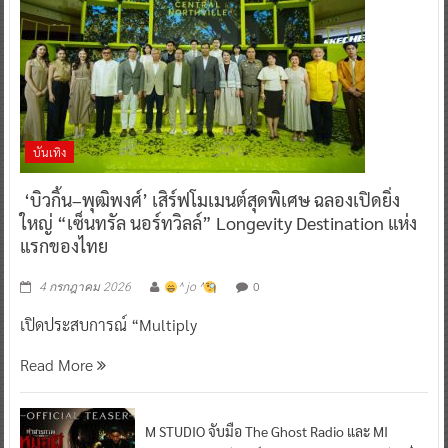
บันเทิง
‘บิวกิ้น–พุฒิพงศ์’ เสิร์ฟโมเมนต์สุดพิเศษ ฉลองเปิดยิ่ง
ใหญ่ “เซ็นทรัล นอร์ทวิลล์” Longevity Destination แห่ง
แรกของไทย
0
4 กรกฎาคม 2026
^ jo ^
เปิดประสบการณ์ “Multiply
Read More
M STUDIO จับมือ The Ghost Radio และ MI