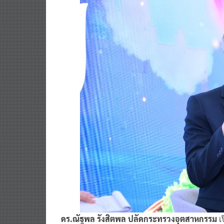
ดร.ณัฐพล รังสิตพล ปลัดกระทรวงอุตสาหกรรม
เ
เอกลักษณ์เฉพาะตัว สามารถแข่งขันในระดับสากล ดั