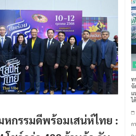
ท
จ
แน
ไ
มหกรรมดีพร้อมเสน่ห์ไทย :
กา
โชว์กว่า 400 ร้านค้า ดัน
R