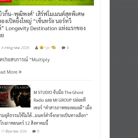
ิวกิ้น–พุฒิพงศ์’ เสิร์ฟโมเมนต์สุดพิเศษ
องเปิดยิ่งใหญ่ “เซ็นทรัล นอร์ทวิ
์” Longevity Destination แห่งแรกของ
ทย
0
4 กรกฎาคม 2026
^ jo ^
ิดประสบการณ์ “Multiply
ead More
M STUDIO จับมือ The Ghost
Radio และ MI GROUP ปล่อยที
เซอร์ “คำสารภาพของหมอผี” เมื่อ
ามยุติธรรมใช้ไม่ได้…มนตร์ดำจึงกลายเป็นทางเลือก”
กโรงภาพยนตร์ 12 สิงหาคมนี้
0
17 มิถุนายน 2026