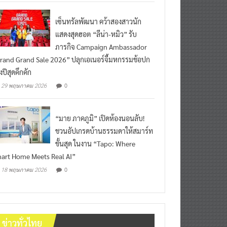
เซ็นทรัลพัฒนา คว้าสองสาวนัก
แสดงสุดฮอต “ลีน่า-หมิว” รับ
ภารกิจ Campaign Ambassador
rand Grand Sale 2026” ปลุกเอเนอร์จี้มหกรรมช้อปก
งปีสุดคึกคัก
0
29 พฤษภาคม 2026
“มาย ภาคภูมิ” เปิดห้องนอนลับ!
ชวนอัปเกรดบ้านธรรมดาให้สมาร์ท
ขั้นสุด ในงาน “Tapo: Where
art Home Meets Real AI”
0
18 พฤษภาคม 2026
ข่าวทั่วไทย