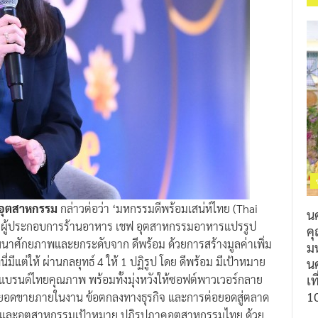
มอุตสาหกรรม
กล่าวต่อว่า ‘มหกรรมดีพร้อมเสน่ห์ไทย (Thai
น
ของผู้ประกอบการร้านอาหาร เชฟ อุตสาหกรรมอาหารแปรรูป
ค
ัฒนาศักยภาพและยกระดับจาก ดีพร้อม ด้วยการสร้างมูลค่าเพิ่ม
ม
่มีแต่ให้ ผ่านกลยุทธ์ 4 ให้ 1 ปฏิรูป โดย ดีพร้อม มีเป้าหมาย
นค
เท
นแบรนด์ไทยคุณภาพ พร้อมทั้งมุ่งหวังให้ซอฟต์พาวเวอร์กลาย
1
องยอดขายภายในงาน ข้อตกลงทางธุรกิจ และการต่อยอดสู่ตลาด
ค์ และอุตสาหกรรมเป้าหมาย ปฏิรูปภาคอุตสาหกรรมไทย ด้วย