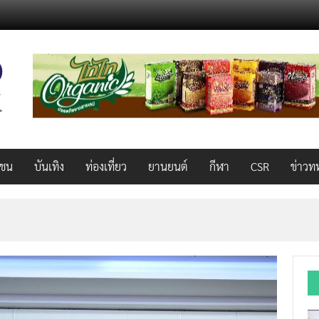
วชน
บันเทิง
ท่องเที่ยว
ยานยนต์
กีฬา
CSR
ข่าวท
็ว แรง คุ้มค่าทั่วไทยพร้อมโอกาสสร้างรายได้เสริมผ่าน Lazada Affiliate