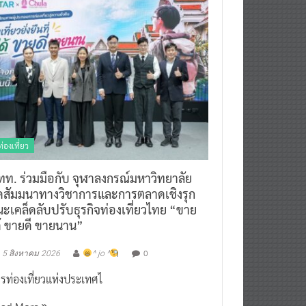
ท่องเที่ยว
ทท. ร่วมมือกับ จุฬาลงกรณ์มหาวิทยาลัย
ัดสัมมนาทางวิชาการและการตลาดเชิงรุก
ะเคล็ดลับปรับธุรกิจท่องเที่ยวไทย “ขาย
ด้ ขายดี ขายนาน”
0
5 สิงหาคม 2026
^ jo ^
รท่องเที่ยวแห่งประเทศไ
ead More