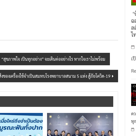
‘บ
ฉล
ลล
ไ
เป
า “สุขภาพใจ เป็นทุกอย่าง” จะเดินต่ออย่างไร หากใจเราไม่พร้อม
R
 นำสิ่งของเครื่องใช้จำเป็นสมทบโรงพยาบาลสนาม 5 แห่ง สู้ภัยโควิด-19
คว
ทุ