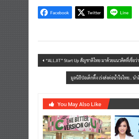
Facebook
Twitter
Line
Post
“ALLJIT” Start Up สัญชาติไทย มาด้วยแนวคิดที่เชื่อว่
navigation
มูลนิธิป่อเต็กตึ๊ง เร่งส่งต่อน้ำใจไทย..
You May Also Like