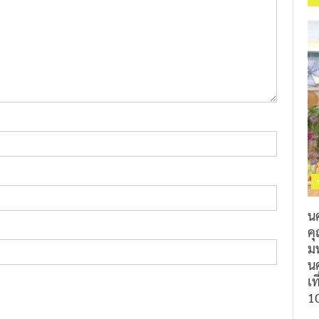
น
ค
ม
นค
เท
1