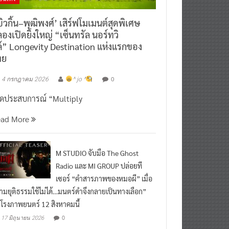
ิวกิ้น–พุฒิพงศ์’ เสิร์ฟโมเมนต์สุดพิเศษ
องเปิดยิ่งใหญ่ “เซ็นทรัล นอร์ทวิ
์” Longevity Destination แห่งแรกของ
ทย
0
4 กรกฎาคม 2026
^ jo ^
ิดประสบการณ์ “Multiply
ead More
M STUDIO จับมือ The Ghost
Radio และ MI GROUP ปล่อยที
เซอร์ “คำสารภาพของหมอผี” เมื่อ
ามยุติธรรมใช้ไม่ได้…มนตร์ดำจึงกลายเป็นทางเลือก”
กโรงภาพยนตร์ 12 สิงหาคมนี้
0
17 มิถุนายน 2026