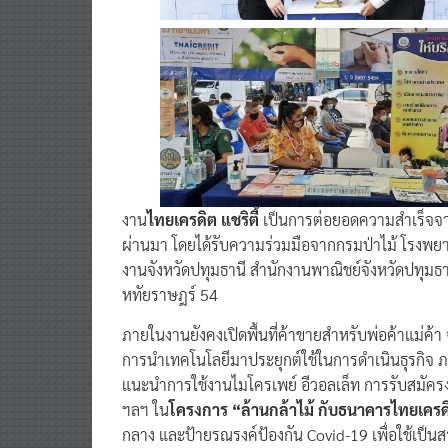
งาน
ไทยเครดิต แชริตี้
เป็นการต่อยอดความสำเร็จจาก
ผ่านมา โดยได้รับความร่วมมือจากกรมป่าไม้ โรงพ
งานจังหวัดปทุมธานี สำนักงานพาณิชย์จังหวัดปทุม
หทัยราษฎร์ 54
ภายในงานยังคงเปิดพื้นที่ค้าขายสำหรับพ่อค้าแม่ค้า
การนำเทคโนโลยีมาประยุกต์ใช้ในการดำเนินธุรกิจ 
แนะนำการใช้งานไมโครเพย์ อีวอลเล็ท การรับสมัครงา
ฯลฯ ใน
โครงการ “ล้านกล้าไม้ กับธนาคารไทยเครด
กลาง และป้ายรณรงค์ป้องกัน Covid-19 เพื่อใช้เป