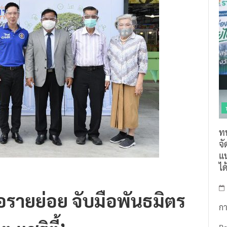
ท
จ
แน
ไ
อรายย่อย จับมือพันธมิตร
กา
 แชริตี้’
R