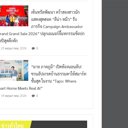
เซ็นทรัลพัฒนา คว้าสองสาวนัก
แสดงสุดฮอต “ลีน่า-หมิว” รับ
ภารกิจ Campaign Ambassador
rand Grand Sale 2026” ปลุกเอเนอร์จี้มหกรรมช้อปก
งปีสุดคึกคัก
0
29 พฤษภาคม 2026
“มาย ภาคภูมิ” เปิดห้องนอนลับ!
ชวนอัปเกรดบ้านธรรมดาให้สมาร์ท
ขั้นสุด ในงาน “Tapo: Where
art Home Meets Real AI”
0
18 พฤษภาคม 2026
ข่าวทั่วไทย