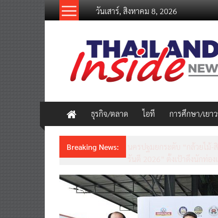
Skip
วันเสาร์, สิงหาคม 8, 2026
to
content
thailandinsidenew.com
Thailand
Inside
New
ธุรกิจ/ตลาด
ไอที
การศึกษา/เยา
Breaking News:
ชวนรู้จักซิม my by NT เน็ตเร