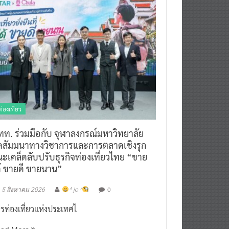
ท่องเที่ยว
ทท. ร่วมมือกับ จุฬาลงกรณ์มหาวิทยาลัย
ัดสัมมนาทางวิชาการและการตลาดเชิงรุก
ะเคล็ดลับปรับธุรกิจท่องเที่ยวไทย “ขาย
ด้ ขายดี ขายนาน”
0
5 สิงหาคม 2026
^ jo ^
รท่องเที่ยวแห่งประเทศไ
ead More