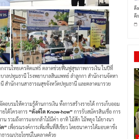
ดึ
คึก
งานไทยเครดิตแฟร์ ตลาดช่วยฟื้นฟูสุขภาพการเงิน ในปีที่
ยาบาลปทุมธานี โรงพยาบาลสินแพทย์ ลำลูกกา สำนักงานจัดหา
ธานี สำนักงานสาธารณสุขจังหวัดปทุมธานี และตลาดมารวย
 จัดอบรมให้ความรู้ด้านการเงิน ทั้งการสร้างรายได้ การเก็บออม
ภายใต้โครงการ
“ตังค์โต Know-how”
การรับสมัครสินเชื่อ การ
น รวมถึงการแจกกล้าไม้มีค่า อาทิ ไม้สัก ไม้พยุง ไม้ยางนา
ิต”
เพื่อรณรงค์การเพิ่มพื้นที่สีเขียว โดยธนาคารได้มอบตาชั่ง
็นสาธารณประโยชน์ในตลาดด้วย