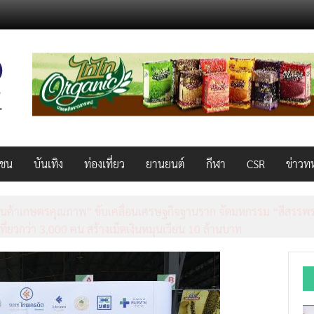
วชน
บันเทิง
ท่องเที่ยว
ยานยนต์
กีฬา
CSR
ข่าวท
็ว แรง คุ้มค่าทั่วไทยพร้อมโอกาสสร้างรายได้เสริมผ่าน Lazada Affiliate