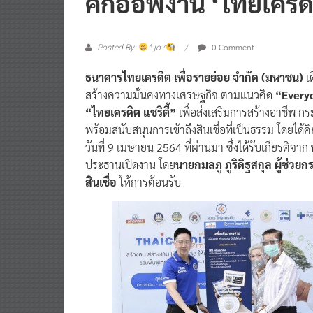
0 Comment
Posted By:
^ jo ^
ธนาคารไทยเครดิต เพื่อรายย่อย จำกัด (มหาชน)
เ
สร้างความมั่นคงทางเศรษฐกิจ ตามแนวคิด
“Everyo
“ไทยเครดิต แชริตี้”
เพื่อส่งเสริมการสร้างอาชีพ กระ
พร้อมสนับสนุนการเข้าถึงสินเชื่อที่เป็นธรรม โดยได
วันที่ 9 เมษายน 2564 ที่ผ่านมา ซึ่งได้รับเกียรติจาก
ประธานเปิดงาน โดย
นายกมลภู ภูริดิฐสกุล ผู้ช่ว
สินเชื่อ
ให้การต้อนรับ