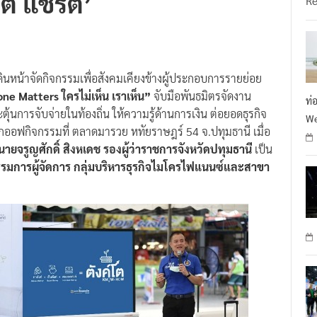
ดินหน้าจัดกิจกรรมเพื่อสังคมเคียงข้างผู้ประกอบการรายย่อย
ne Matters ใครไม่เห็น เราเห็น”
จับมือพันธมิตรจัดงาน
ท่
ตุ้นการจับจ่ายในท้องถิ่น ให้ความรู้ด้านการเงิน ต่อยอดธุรกิจ
We
้คิกออฟกิจกรรมที่ ตลาดมารวย หทัยราษฎร์ 54 จ.ปทุมธานี เมื่อ
นายจรูญศักดิ์ สิงหเดช รองผู้ว่าราชการจังหวัดปทุมธานี
เป็น
ยกรรมการผู้จัดการ กลุ่มบริหารธุรกิจไมโครไฟแนนซ์และสาขา