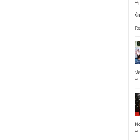
จั
R
ปล
No