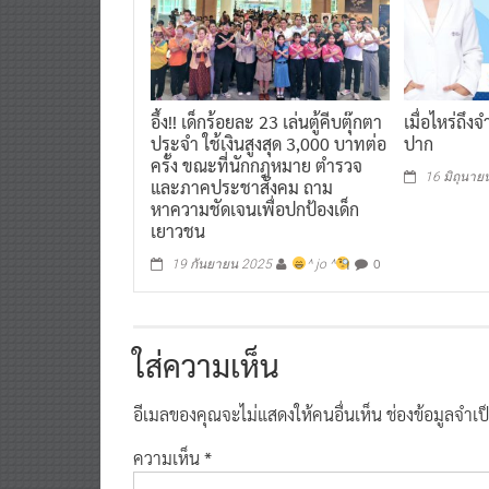
อึ้ง!! เด็กร้อยละ 23 เล่นตู้คีบตุ๊กตา
เมื่อไหร่ถึง
ประจำ ใช้เงินสูงสุด 3,000 บาทต่อ
ปาก
ครั้ง ขณะที่นักกฎหมาย ตำรวจ
16 มิถุนาย
และภาคประชาสังคม ถาม
หาความชัดเจนเพื่อปกป้องเด็ก
เยาวชน
0
19 กันยายน 2025
^ jo ^
ใส่ความเห็น
อีเมลของคุณจะไม่แสดงให้คนอื่นเห็น
ช่องข้อมูลจำเ
ความเห็น
*