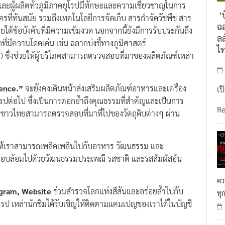
ะผู้ผลิตทั่วภูมิภาคยุโรปมีทักษะและความเชี่ยวชาญในการ
‘บ
ที่ทันสมัย รวมถึงเทคโนโลยีการจัดเก็บ สารกำจัดวัชพืช สาร
ฉล
ใต้ข้อบังคับที่มีความเข้มงวด นอกจากนี้ยังมีการรับประกันถึง
ลล
่มีความโดดเด่น เช่น ฉลากบ่งชี้ทางภูมิศาสตร์
ไ
) ซึ่งช่วยให้ผู้บริโภคสามารถตรวจสอบที่มาของผลิตภัณฑ์เหล่า
lence.”
จะยังคงเดินหน้าส่งเสริมผลิตภัณฑ์อาหารและเครื่อง
เป
ปต่อไป ซึ่งเป็นการตอกย้ำถึงคุณธรรมที่สำคัญและเป็นการ
R
ิโภคชาวไทยสามารถตรวจสอบที่มาที่ไปของวัตถุดิบต่างๆ ผ่าน
ำให้เราสามารถเพลิดเพลินไปกับอาหาร วัฒนธรรม และ
งที่โอบล้อมไปด้วยวัฒนธรรมประเพณี รสชาติ และรสสัมผัสอัน
คว
gram, Website
ร่วมสำรวจโลกแห่งสีสันและอร่อยล้ำไปกับ
ทุ
 เหล่านักชิมได้รับเชิญให้ติดตามแคมเปญของเราได้ในบัญชี