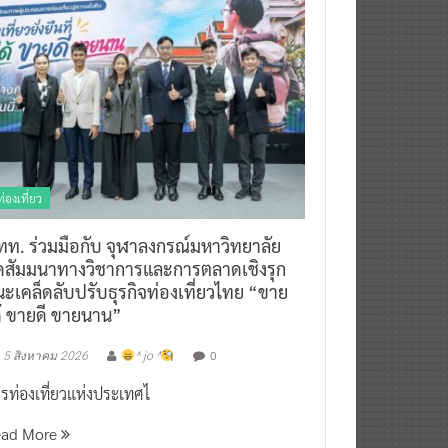
ท่องเที่ยว
ทท. ร่วมมือกับ จุฬาลงกรณ์มหาวิทยาลัย
ัดสัมมนาทางวิชาการและการตลาดเชิงรุก
ะเคล็ดลับปรับธุรกิจท่องเที่ยวไทย “ขาย
ด้ ขายดี ขายนาน”
0
5 สิงหาคม 2026
^ jo ^
รท่องเที่ยวแห่งประเทศไ
ead More