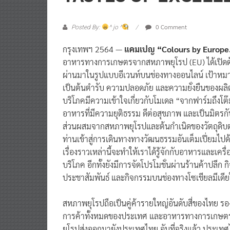
0 Comment
Posted By:
^ jo ^
กรุงเทพฯ 2564 —
แคมเปญ “Colours by Europe.
อาหารทางการเกษตรจากสหภาพยุโรป (EU) ได้เปิดตัว
ผ่านมาในรูปแบบอีเวนท์บนช่องทางออนไลน์ เป้าห
เป็นต้นตำรับ ความปลอดภัย และความยั่งยืนของผล
บริโภคมีความเข้าใจเกี่ยวกับโมเดล “จากฟาร์มถึงโ
อาหารที่มีความยุติธรรม ดีต่อสุขภาพ และเป็นมิตรกั
ส่วนผสมจากสหภาพยุโรปและต้นกำเนิดของวัตถุดิบต่
ท่านเข้าสู่การเดินทางทางวัฒนธรรมอันเต็มเปี่ยมไป
เรื่องราวเหล่านี้จะทำให้เราได้รู้จักกับอาหารและเคร
บริโภค อีกทั้งยังมีการจัดโปรโมชั่นผ่านร้านค้าปลีก
ประชาสัมพันธ์ และกิจกรรมบนช่องทางโซเชียลมีเด
สหภาพยุโรปถือเป็นคู่ค้ารายใหญ่อันดับสี่ของไทย รอ
การค้าทั้งหมดของประเทศ และอาหารทางการเกษตรข
ยุโรปส่งออกมายังประเทศไทย อันที่จริงแล้ว ประเทศ