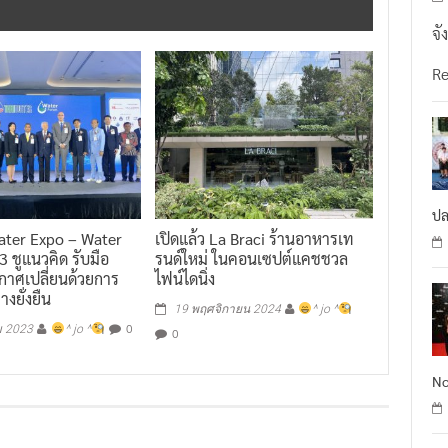
จั
R
ปล
ater Expo – Water
เปิดแล้ว La Braci ร้านอาหารเท
 ชูแนวคิด รับมือ
รนด์ใหม่ ในคอนเซปต์แคชชวล
กาศเปลี่ยนด้วยการ
ไฟน์ไดนิ่ง
างยั่งยืน
19 พฤศจิกายน 2024
^ jo ^
0
ม 2023
^ jo ^
0
No