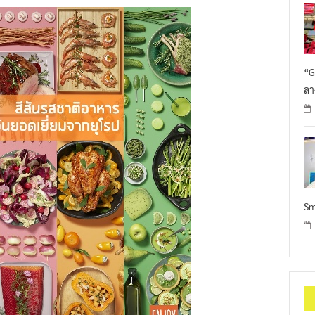
“G
ลา
Sm