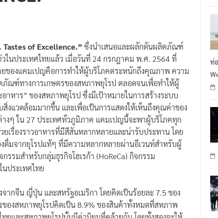
 Tastes of Excellence.”
ซึ่งนำเสนอและผลักดันผลิตภัณฑ์
ในประเทศไทยแล้ว เมื่อวันที่ 24 กรกฎาคม พ.ศ. 2564 ที่
ท่
มายของแคมเปญคือการทำให้ผู้บริโภคตระหนักถึงคุณภาพ ความ
We
ิตภัณฑ์ทางการเกษตรของสหภาพยุโรป ตลอดจนเพื่อทำให้ผู้
ต๊ะอาหาร” ของสหภาพยุโรป ซึ่งมีเป้าหมายในการสร้างระบบ
บสิ่งแวดล้อมมากขึ้น และเพื่อเป็นการแสดงให้เห็นถึงคุณค่าของ
างๆ ใน 27 ประเทศทั่วภูมิภาค แคมเปญนี้จะพาผู้บริโภคทุก
ด้วยเรื่องราวอาหารที่มีสีสันหลากหลายและน่ารับประทาน โดย
ื่องดื่มจากยุโรปแท้ๆ ที่มีความหลากหลายผ่านอีเวนท์สำหรับผู้
 กิจกรรมสำหรับกลุ่มธุรกิจโฮเรก้า (HoReCa) กิจกรรม
ียในประเทศไทย
งจากจีน ญี่ปุ่น และสหรัฐอเมริกา โดยคิดเป็นร้อยละ 7.5 ของ
องสหภาพยุโรปคิดเป็น 8.9% ของสินค้าทั้งหมดที่สหภาพ
ไทยและสหภาพยุโรปนั้นมีค่านิยมที่คล้ายกัน โดยทั้งสองจะให้