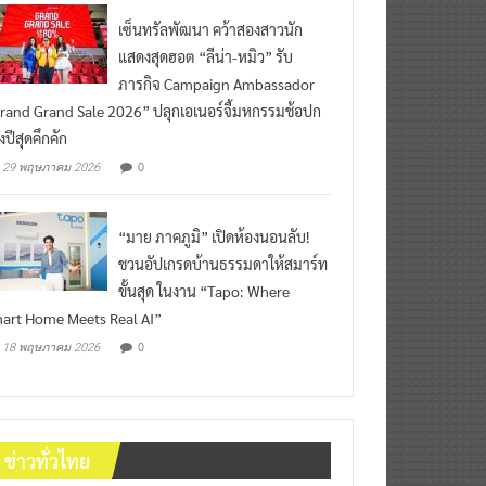
เซ็นทรัลพัฒนา คว้าสองสาวนัก
แสดงสุดฮอต “ลีน่า-หมิว” รับ
ภารกิจ Campaign Ambassador
rand Grand Sale 2026” ปลุกเอเนอร์จี้มหกรรมช้อปก
งปีสุดคึกคัก
0
29 พฤษภาคม 2026
“มาย ภาคภูมิ” เปิดห้องนอนลับ!
ชวนอัปเกรดบ้านธรรมดาให้สมาร์ท
ขั้นสุด ในงาน “Tapo: Where
art Home Meets Real AI”
0
18 พฤษภาคม 2026
ข่าวทั่วไทย