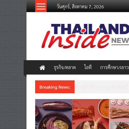
Skip
วันศุกร์, สิงหาคม 7, 2026
to
content
thailandinsidenew.com
Thailand
Inside
New
ธุรกิจ/ตลาด
ไอที
การศึกษา/เยา
Breaking News:
ชวนรู้จักซิม my by NT เน็ตเร