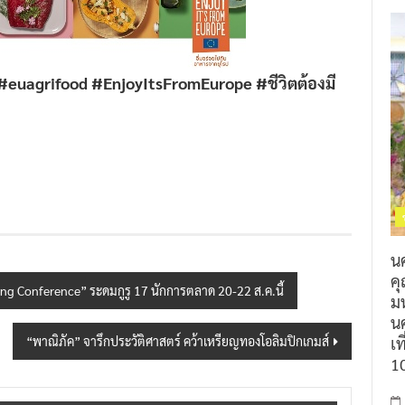
#euagrifood #EnjoyItsFromEurope #ชีวิตต้องมี
น
ค
ing Conference” ระดมกูรู 17 นักการตลาด 20-22 ส.ค.นี้
ม
นค
เท
“พาณิภัค” จารึกประวัติศาสตร์ คว้าเหรียญทองโอลิมปิกเกมส์
1