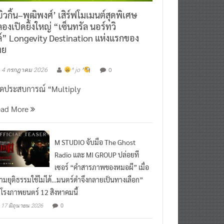
ิวกิ้น–พุฒิพงศ์’ เสิร์ฟโมเมนต์สุดพิเศษ
องเปิดยิ่งใหญ่ “เซ็นทรัล นอร์ทวิ
์” Longevity Destination แห่งแรกของ
ทย
0
4 กรกฎาคม 2026
^ jo ^
ิดประสบการณ์ “Multiply
ead More
M STUDIO จับมือ The Ghost
Radio และ MI GROUP ปล่อยที
เซอร์ “คำสารภาพของหมอผี” เมื่อ
ามยุติธรรมใช้ไม่ได้…มนตร์ดำจึงกลายเป็นทางเลือก”
กโรงภาพยนตร์ 12 สิงหาคมนี้
0
17 มิถุนายน 2026