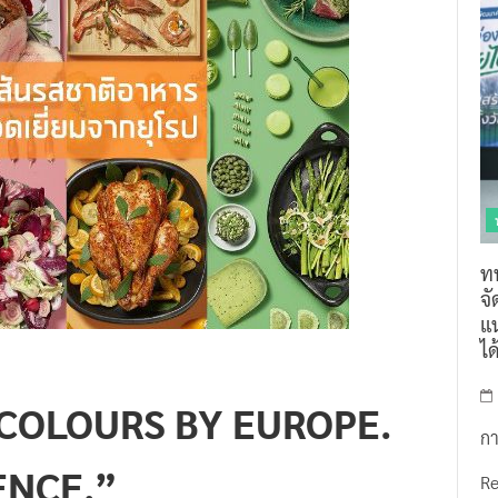
ท
จ
แน
ไ
“COLOURS BY EUROPE.
กา
ENCE.”
R