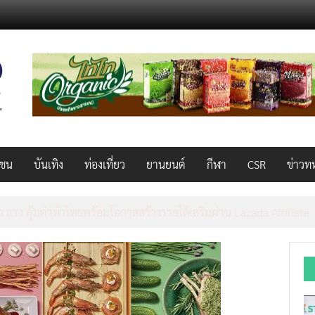
วชน
บันเทิง
ท่องเที่ยว
ยานยนต์
กีฬา
CSR
ข่าวท
็ว แรง คุ้มค่าทั่วไทยพร้อมโอกาสสร้างรายได้เสริมผ่าน Lazada Affiliate