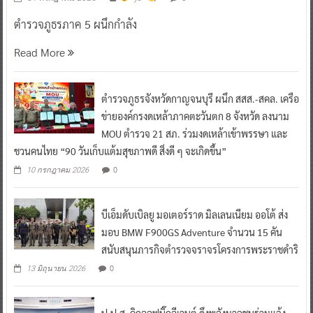
ตำรวจภูธรภาค 5 ผนึกกำลัง
Read More
ตำรวจภูธรจังหวัดกาญจนบุรี ผนึก สสส.-สคล. เครือ
ข่ายองค์กรงดเหล้าภาคตะวันตก 8 จังหวัด ลงนาม
MOU ตำรวจ 21 สภ. ร่วมงดเหล้าเข้าพรรษา และ
ชวนคนไทย “90 วันเก็บแต้มสุขภาพดี สิ่งดี ๆ จะเกิดขึ้น”
0
10 กรกฎาคม 2026
บีเอ็มดับเบิลยู มอเตอร์ราด มิลเลนเนียม ออโต้ ส่ง
มอบ BMW F900GS Adventure จำนวน 15 คัน
สนับสนุนภารกิจตำรวจจราจรโครงการพระราชดำริ
0
13 มิถุนายน 2026