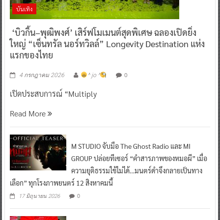
บันเทิง
‘บิวกิ้น–พุฒิพงศ์’ เสิร์ฟโมเมนต์สุดพิเศษ ฉลองเปิดยิ่ง
ใหญ่ “เซ็นทรัล นอร์ทวิลล์” Longevity Destination แห่ง
แรกของไทย
0
4 กรกฎาคม 2026
^ jo ^
เปิดประสบการณ์ “Multiply
Read More
M STUDIO จับมือ The Ghost Radio และ MI
GROUP ปล่อยทีเซอร์ “คำสารภาพของหมอผี” เมื่อ
ความยุติธรรมใช้ไม่ได้…มนตร์ดำจึงกลายเป็นทาง
เลือก” ทุกโรงภาพยนตร์ 12 สิงหาคมนี้
0
17 มิถุนายน 2026