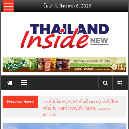
Skip
วันเสาร์, สิงหาคม 8, 2026
to
content
thailandinsidenew.com
Thailand
Inside
New
Breaking News:
ชวนรู้จักซิม my by NT เน็ตเร็ว แรง คุ้มค่าทั่วไทย
พร้อมโอกาสสร้างรายได้เสริมผ่าน Lazada
Affiliate