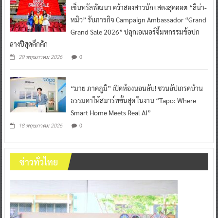
เซ็นทรัลพัฒนา คว้าสองสาวนักแสดงสุดฮอต “ลีน่า-
หมิว” รับภารกิจ Campaign Ambassador “Grand
Grand Sale 2026” ปลุกเอเนอร์จี้มหกรรมช้อปก
ลางปีสุดคึกคัก
0
29 พฤษภาคม 2026
“มาย ภาคภูมิ” เปิดห้องนอนลับ! ชวนอัปเกรดบ้าน
ธรรมดาให้สมาร์ทขั้นสุด ในงาน “Tapo: Where
Smart Home Meets Real AI”
0
18 พฤษภาคม 2026
ข่าวทั่วไทย