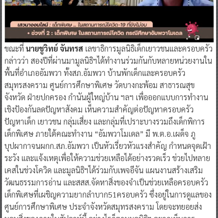
ขณะที่
นายชูวิทย์ จันทรส
เลขาธิการมูลนิธิเด็กเยาวชนและครอบครัว
กล่าวว่า สองปีที่ผ่านมามูลนิธิฯได้ทำงานร่วมกันกับหลายหน่วยงานใน
พื้นที่อำเภออัมพวา ทั้งสภ.อัมพวา บ้านพักเด็กและครอบครัว
สมุทรสงคราม ศูนย์การศึกษาพิเศษ วัดบางกะพ้อม สาธารณสุข
จังหวัด ฝ่ายปกครอง กำนันผู้ใหญ่บ้าน ฯลฯ เพื่อออกแบบการทำงาน
เชิงป้องกันลดปัญหาสังคม เห็นความสำคัญต่อปัญหาครอบครัว
ปัญหาเด็ก เยาวชน กลุ่มเสี่ยง และกลุ่มที่เปราะบางรวมถึงเด็กพิการ
เด็กพิเศษ ภายใต้คณะทำงาน “อัมพวาโมเดล” มี พ.ต.อ.เผด็จ ภู
บุปผากาจนผกก.สภ.อัมพวา เป็นหัวเรี่ยวหัวแรงสำคัญ กำหนดจุดเฝ้า
ระวัง และแจ้งเหตุเพื่อให้ความช่วยเหลือได้อย่างรวดเร็ว ช่วยไปหลาย
เคสในช่วงโควิด และมูลนิธิฯได้ร่วมกับเพจอีจัน แผนงานสร้างเสริม
วัฒนธรรมการอ่าน และสสส.จัดหาสิ่งของจำเป็นช่วยเหลือครอบครัว
เด็กพิเศษที่เผชิญความยากลำบาก51ครอบครัว ซึ่งอยู่ในการดูแลของ
ศูนย์การศึกษาพิเศษ ประจำจังหวัดสมุทรสงคราม โดยจะทยอยส่ง