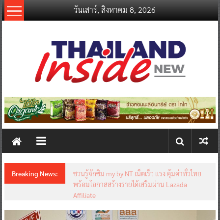
Skip
วันเสาร์, สิงหาคม 8, 2026
to
content
thailandinsidenew.com
Thailand
Inside
New
Breaking News:
ชวนรู้จักซิม my by NT เน็ตเร็ว แรง คุ้มค่าทั่วไทย
พร้อมโอกาสสร้างรายได้เสริมผ่าน Lazada
Affiliate