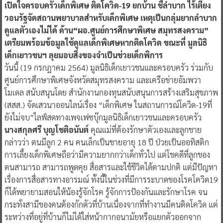
เปิดใจครอบครัวเด็กพิเศษ ติดโควิด-19 ยกบ้าน ชี้ลำบาก ไร้เตียง
วอนรัฐจัดสถานพยาบาลสำหรับเด็กพิเศษ เหตุเป็นกลุ่มยากลำบาก
ดูแลตัวเองไม่ได้ ด้าน“ผอ.ศูนย์การศึกษาพิเศษ สมุทรสงคราม”
เตรียมพร้อมข้อมูลใช้ดูแลเด็กพิเศษหากติดโควิด ขณะที่ มูลนิธิ
เด็กเยาวชนฯ ลุยมอบสิ่งของจำเป็นช่วยเด็กพิการ
วันนี้ (19 กรกฎาคม 2564) มูลนิธิเด็กเยาวชนและครอบครัว ร่วมกับ
ศูนย์การศึกษาพิเศษจังหวัดสมุทรสงคราม และเครือข่ายอัมพวา
โมเดล สนับสนุนโดย สำนักงานกองทุนสนับสนุนการสร้างเสริมสุขภาพ
(สสส.) จัดเสวนาออนไลน์เรื่อง “เด็กพิเศษ ในสถานการณ์โควิด-19ที่
ยังไม่จบ”ไลฟ์สดทางเพจเฟซบุ๊กมูลนิธิเด็กเยาวชนและครอบครัว
นางสกุลศรี บุญโชติอนันต์
คุณแม่ที่ต้องรักษาตัวเองและลูกชาย
กล่าวว่า ตนมีลูก 2 คน คนเล็กเป็นชายอายุ 18 ปี ป่วยเป็นออทิสติก
การเลี้ยงเด็กพิเศษถือว่ามีความยากกว่าเด็กทั่วไป แต่โชคดีที่ลูกของ
ตนสามารถ สามารถพูดคุย สื่อสารและใช้ชีวิตได้ตามปกติ แต่มีปัญหา
เรื่องการสื่อสารทางอารมณ์ ทั้งนี้ในช่วงที่มีการระบาดของโรคโควิด19
ก็ได้พยายามสอนให้น้องรู้จักโรค รู้จักการป้องกันและรักษาโรค จน
กระทั่งสามีของคนต้องกักตัวที่บ้านเนื่องจากที่ทำงานมีคนติดโควิด แต่
ระหว่างที่อยู่ที่บ้านก็ไม่ได้ใส่หน้ากากอนามัยหรือแยกตัวออกจาก