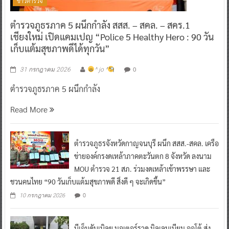
ข่าวตำรวจ
ตำรวจภูธรภาค 5 ผนึกกำลัง สสส. – สคล. – สคร.1
เชียงใหม่ เปิดแคมเปญ “Police 5 Healthy Hero : 90 วัน
เก็บแต้มสุขภาพดีได้ทุกวัน”
0
31 กรกฎาคม 2026
^ jo ^
ตำรวจภูธรภาค 5 ผนึกกำลัง
Read More
ตำรวจภูธรจังหวัดกาญจนบุรี ผนึก สสส.-สคล. เครือ
ข่ายองค์กรงดเหล้าภาคตะวันตก 8 จังหวัด ลงนาม
MOU ตำรวจ 21 สภ. ร่วมงดเหล้าเข้าพรรษา และ
ชวนคนไทย “90 วันเก็บแต้มสุขภาพดี สิ่งดี ๆ จะเกิดขึ้น”
0
10 กรกฎาคม 2026
บีเอ็มดับเบิลยู มอเตอร์ราด มิลเลนเนียม ออโต้ ส่ง