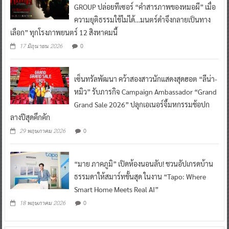
GROUP ปล่อยทีเซอร์ “คำสารภาพของหมอผี” เมื่อ
ความยุติธรรมใช้ไม่ได้…มนตร์ดำจึงกลายเป็นทาง
เลือก” ทุกโรงภาพยนตร์ 12 สิงหาคมนี้
0
17 มิถุนายน 2026
เซ็นทรัลพัฒนา คว้าสองสาวนักแสดงสุดฮอต “ลีน่า-
หมิว” รับภารกิจ Campaign Ambassador “Grand
Grand Sale 2026” ปลุกเอเนอร์จี้มหกรรมช้อปก
ลางปีสุดคึกคัก
0
29 พฤษภาคม 2026
“มาย ภาคภูมิ” เปิดห้องนอนลับ! ชวนอัปเกรดบ้าน
ธรรมดาให้สมาร์ทขั้นสุด ในงาน “Tapo: Where
Smart Home Meets Real AI”
0
18 พฤษภาคม 2026