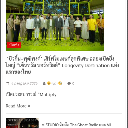
บันเทิง
‘บิวกิ้น–พุฒิพงศ์’ เสิร์ฟโมเมนต์สุดพิเศษ ฉลองเปิดยิ่ง
ใหญ่ “เซ็นทรัล นอร์ทวิลล์” Longevity Destination แห่ง
แรกของไทย
0
4 กรกฎาคม 2026
^ jo ^
เปิดประสบการณ์ “Multiply
Read More
M STUDIO จับมือ The Ghost Radio และ MI