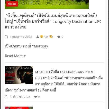
บันเทิง
‘บิวกิ้น–พุฒิพงศ์’ เสิร์ฟโมเมนต์สุดพิเศษ ฉลองเปิดยิ่ง
ใหญ่ “เซ็นทรัล นอร์ทวิลล์” Longevity Destination แห่ง
แรกของไทย
0
4 กรกฎาคม 2026
^ jo ^
เปิดประสบการณ์ “Multiply
Read More
M STUDIO จับมือ The Ghost Radio และ MI
GROUP ปล่อยทีเซอร์ “คำสารภาพของหมอผี” เมื่อ
ความยุติธรรมใช้ไม่ได้…มนตร์ดำจึงกลายเป็นทาง
เลือก” ทุกโรงภาพยนตร์ 12 สิงหาคมนี้
0
17 มิถุนายน 2026