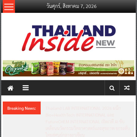
Skip
วันศุกร์, สิงหาคม 7, 2026
to
content
thailandinsidenew.com
Thailand
Inside
New
Breaking News:
Thailand LAB INTERNATIONAL 2026 ผนึก
Bio+HealthTech INTERNATIONAL และ
FutureCHEM INTERNATIONAL เปิดเวที AI ขับ
เคลื่อนนวัตกรรมวิทยาศาสตร์และสุขภาพ ยกระดับ
ไทยสู่ศูนย์กลางอาเซียน