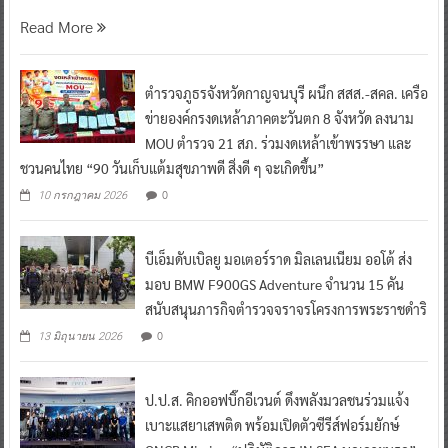
Read More
ตำรวจภูธรจังหวัดกาญจนบุรี ผนึก สสส.-สคล. เครือ
ข่ายองค์กรงดเหล้าภาคตะวันตก 8 จังหวัด ลงนาม
MOU ตำรวจ 21 สภ. ร่วมงดเหล้าเข้าพรรษา และ
ชวนคนไทย “90 วันเก็บแต้มสุขภาพดี สิ่งดี ๆ จะเกิดขึ้น”
0
10 กรกฎาคม 2026
บีเอ็มดับเบิลยู มอเตอร์ราด มิลเลนเนียม ออโต้ ส่ง
มอบ BMW F900GS Adventure จำนวน 15 คัน
สนับสนุนภารกิจตำรวจจราจรโครงการพระราชดำริ
0
13 มิถุนายน 2026
ป.ป.ส. คิกออฟบิ๊กอีเวนต์ ดึงพลังมวลชนร่วมแจ้ง
เบาะแสยาเสพติด พร้อมเปิดตัวซีรีส์ฟอร์มยักษ์