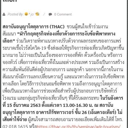
0 Comment
Posted By:
^ jo ^
สถาบันอนุญาโตตุลาการ (THAC)
ชวนผู้สนใจเข้าร่วมงาน
สัมมนา
“ฝ่าวิกฤตธุรกิจท่องเที่ยวด้วยการระงับข้อพิพาททาง
เลือก”
ร่วมวิเคราะห์หาแนวทางปรับตัวจากผลกระทบของการแพร่
ระบาดเชื้อไวรัสโควิด-19 ซึ่งส่งผลให้ธุรกิจการท่องเที่ยวเกิดปัญหาขึ้น
มากมาย ไม่ว่าจะเป็นในเรื่องของการจองที่พัก ตั๋วเครื่องบิน หรือการ
จองทัวร์ เพื่อการท่องเที่ยวทั้งในและต่างประเทศ รวมถึงเป็นการสร้าง
ความสัมพันธ์อันดีต่อผู้ประกอบการ และลูกค้า นอกจากนี้ภายในงาน
สัมมนายังมีการแลกเปลี่ยนความรู้ และแนวทางในการระงับข้อพิพาท
ทางเลือก โดยวิธีการประนอมข้อพิพาท รวมถึงการอนุญาโตตุลาการ
เพื่อเป็นแนวทางในการช่วยเหลือสำหรับผู้ประกอบการบริษัททัวร์
โรงแรม และกลุ่มธุรกิจท่องเที่ยวอื่นๆ ที่ได้รับผลกระทบ
ในวันอังคาร
ที่ 15 ธันวาคม 2563 ตั้งแต่เวลา 13.00-16.30 น. ณ สถาบัน
อนุญาโตตุลาการ อาคารภิรัชทาวเวอร์ ชั้น 26 (เอ็มควอเทียร์) ไม่
เสียค่าใช้จ่าย
ผู้สนใจสามารถสอบถามรายละเอียดเพิ่มเติมได้ที่ โทร.
02 018 1615 หรือ
https://thac.or.th/th/seminar/adr-tourism/