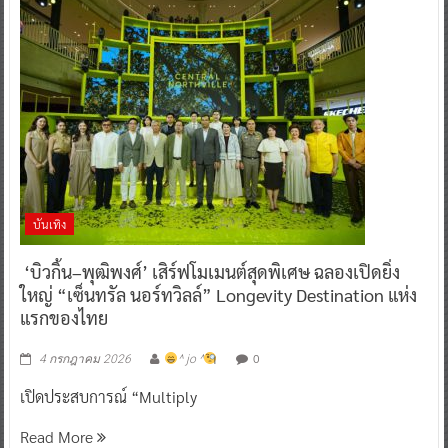
บันเทิง
‘บิวกิ้น–พุฒิพงศ์’ เสิร์ฟโมเมนต์สุดพิเศษ ฉลองเปิดยิ่ง
ใหญ่ “เซ็นทรัล นอร์ทวิลล์” Longevity Destination แห่ง
แรกของไทย
0
4 กรกฎาคม 2026
^ jo ^
เปิดประสบการณ์ “Multiply
Read More