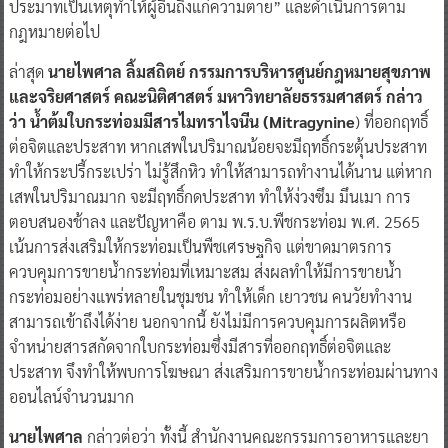
ประมาทเป็นเหตุทำให้ผู้อื่นถึงแก่ความตาย” และดำเนินการตาม
กฎหมายต่อไป
ล่าสุด
นายไพศาล ลิ้มสถิตย์ กรรมการบริหารศูนย์กฎหมายสุขภาพ
และจริยศาสตร์ คณะนิติศาสตร์ มหาวิทยาลัยธรรมศาสตร์ กล่าว
ว่า น้ำต้มใบกระท่อมมีสารไมทราไจนีน (Mitragynine
) ที่ออกฤทธิ์
ต่อจิตและประสาท หากเสพในปริมาณน้อยจะมีฤทธิ์กระตุ้นประสาท
ทำให้กระปรี้กระเปร่า ไม่รู้สึกหิว ทำให้สามารถทำงานได้นาน แต่หาก
เสพในปริมาณมาก จะมีฤทธิ์กดประสาท ทำให้ง่วงซึม มึนเมา การ
ตอบสนองช้าลง และปัญหาคือ ตาม พ.ร.บ.พืชกระท่อม พ.ศ. 2565
เน้นการส่งเสริมให้กระท่อมเป็นพืชเศรษฐกิจ แต่ขาดมาตรการ
ควบคุมการขายน้ำกระท่อมที่เหมาะสม ส่งผลทำให้มีการขายน้ำ
กระท่อมอย่างแพร่หลายในชุมชน ทำให้เด็ก เยาวชน คนวัยทำงาน
สามารถเข้าถึงได้ง่าย นอกจากนี้ ยังไม่มีการควบคุมการผลิตหรือ
จำหน่ายสารสกัดจากใบกระท่อมซึ่งมีสารที่ออกฤทธิ์ต่อจิตและ
ประสาท จึงทำให้พบการโฆษณา ส่งเสริมการขายน้ำกระท่อมผ่านทาง
ออนไลน์จำนวนมาก
นายไพศาล
กล่าวต่อว่า ทั้งนี้ สำนักงานคณะกรรมการอาหารและยา