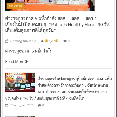
ข่าวตำรวจ
ตำรวจภูธรภาค 5 ผนึกกำลัง สสส. – สคล. – สคร.1
เชียงใหม่ เปิดแคมเปญ “Police 5 Healthy Hero : 90 วัน
เก็บแต้มสุขภาพดีได้ทุกวัน”
0
31 กรกฎาคม 2026
^ jo ^
ตำรวจภูธรภาค 5 ผนึกกำลัง
Read More
ตำรวจภูธรจังหวัดกาญจนบุรี ผนึก สสส.-สคล. เครือ
ข่ายองค์กรงดเหล้าภาคตะวันตก 8 จังหวัด ลงนาม
MOU ตำรวจ 21 สภ. ร่วมงดเหล้าเข้าพรรษา และ
ชวนคนไทย “90 วันเก็บแต้มสุขภาพดี สิ่งดี ๆ จะเกิดขึ้น”
0
10 กรกฎาคม 2026