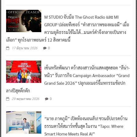
M STUDIO จับมือ The Ghost Radio และ MI
GROUP ปล่อยทีเซอร์ “คำสารภาพของหมอผี” เมื่อ
ความยุติธรรมใช้ไม่ได้…มนตร์ดำจึงกลายเป็นทาง
เลือก” ทุกโรงภาพยนตร์ 12 สิงหาคมนี้
0
17 มิถุนายน 2026
เซ็นทรัลพัฒนา คว้าสองสาวนักแสดงสุดฮอต “ลีน่า-
หมิว” รับภารกิจ Campaign Ambassador “Grand
Grand Sale 2026” ปลุกเอเนอร์จี้มหกรรมช้อปก
ลางปีสุดคึกคัก
0
29 พฤษภาคม 2026
“มาย ภาคภูมิ” เปิดห้องนอนลับ! ชวนอัปเกรดบ้าน
ธรรมดาให้สมาร์ทขั้นสุด ในงาน “Tapo: Where
Smart Home Meets Real AI”