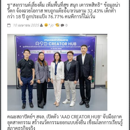
ชู“สงกรานต์เลี่ยงดื่ม เพิ่มพื้นที่สุข สนุก เคารพสิทธิ” ข้อมูลน่า
วิตก จ้องฉวยโอกาส พบถูกแต๊ะอั๋ง/ลวนลาม 32.43% เด็กต่ำ
กว่า 18 ปี ถูกประแป้ง 76.77% คนพิการก็ไม่เว้น
0
10 เมษายน 2025
^ jo ^
คณะสถาปัตย์ฯ สจล. เปิดตัว ‘AAD CREATOR HUB’ จับมือภาค
อุตสาหกรรม สร้างนวัตกรรมออกแบบยั่งยืน เชื่อมโลกการเรียนรู้
สู่ภาคธุรกิจจริง