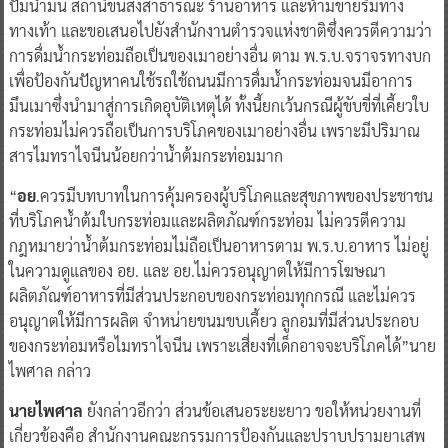
ปั๊มน้ำมัน สถานีขนส่งสาธารณะ ร้านอาหาร และห้ามขายริมทาง
ทางเท้า และขอเสนอไปยังสำนักงานตำรวจแห่งชาติซึ่งควรตีความว่า
การดื่มน้ำกระท่อมถือเป็นของเมาอย่างอื่น ตาม พ.ร.บ.จราจรทางบก
เพื่อป้องกันปัญหาคนใช้รถใช้ถนนมีการดื่มน้ำกระท่อมจนมีอาการ
มึนเมาซึ่งนำมาสู่การเกิดอุบัติเหตุได้ ทั้งนี้ยกเว้นกรณีผู้ขับขี่ที่เคี้ยวใบ
กระท่อมไม่ควรถือเป็นการบริโภคของเมาอย่างอื่น เพราะมีปริมาณ
สารไมทราไจนีนน้อยกว่าน้ำต้มกระท่อมมาก
“
อย
.ควรมีบทบาทในการคุ้มครองผู้บริโภคและสุขภาพของประชาชน
ที่บริโภคน้ำต้มใบกระท่อมและผลิตภัณฑ์กระท่อม ไม่ควรตีความ
กฎหมายว่าน้ำต้มกระท่อมไม่ถือเป็นอาหารตาม พ.ร.บ.อาหาร ไม่อยู่
ในความดูแลของ อย. และ อย.ไม่ควรอนุญาตให้มีการโฆษณา
ผลิตภัณฑ์อาหารที่มีส่วนประกอบของกระท่อมทุกกรณี และไม่ควร
อนุญาตให้มีการผลิต จำหน่ายขนมขบเคี้ยว ลูกอมที่มีส่วนประกอบ
ของกระท่อมหรือไมทราไจนีน เพราะเสี่ยงที่เด็กอาจจะบริโภคได้”นาย
ไพศาล กล่าว
นายไพศาล
ยังกล่าวอีกว่า ส่วนข้อเสนอระยะยาว ขอให้หน่วยงานที่
เกี่ยวข้องคือ สำนักงานคณะกรรมการป้องกันและปราบปรามยาเสพ