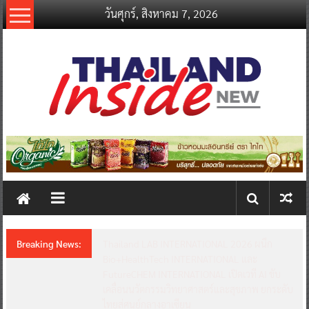
Skip
วันศุกร์, สิงหาคม 7, 2026
to
content
thailandinsidenew.com
Thailand
Inside
New
Breaking News:
Thailand LAB INTERNATIONAL 2026 ผนึก
Bio+HealthTech INTERNATIONAL และ
FutureCHEM INTERNATIONAL เปิดเวที AI ขับ
เคลื่อนนวัตกรรมวิทยาศาสตร์และสุขภาพ ยกระดับ
ไทยสู่ศูนย์กลางอาเซียน