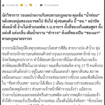
0 Comment
Posted By:
^ jo ^
นักวิชาการ วอนหน่วยงานรับทบทวนกฎหมาย คุมเข้ม “น้ำท่อม”
หลังพบหนุ่มสองแถวซดไป ขับไป พุ่งชนคนดับ บี้ “อย.” อย่าปัด
พ้นหน้าที่ อ้างไม่เข้าเกณฑ์พ.ร.บ.อาหาร ทั้งที่ของจริงผสมสูตร ทั้ง
แต่งสี แต่งกลิ่น เติมน้ำหวาน “ตำรวจ” ต้งอตีของเป็น “ของเมา”
ตามกฎหมายจราจร
จากกรณีเกิดอุบัติเหตุรถสองแถวโดยสารสีส้ม สายบางบ่อ-สำโรง พุ่ง
ชนท้ายรถจักรยานยนต์ฮอนด้าอย่างรุนแรงบนถนนเทพารักษ์ กม.17
จังหวัดสมุทรปราการ ทำให้สองสามีภรรยาที่นั่งมาด้วยกันบาดเจ็บ
สาหัสและเสียชีวิตในเวลาต่อมา ขณะที่นายสมคิด อายุ 27 ปี คนขับรถ
สองแถวคันดังกล่าว อยู่ในสภาพตาเยิ้มแดงกล่ำ พูดจาสับสน สภาพ
เหมือนคนเมา ยอมรับว่าดื่มน้ำกระท่อมระหว่างขับรถ และเพิ่งพ้นโทษ
ใน “ข้อหาขับเสพ” ออกมาได้เพียง 2 เดือน ก่อนมาเช่ารถสองแถวขับ
และเกิดเหตุดังกล่าว ส่วนทางเจ้าหน้าที่ตำรวจแจ้งว่า แม้ตรวจ
ร่างกายไม่พบแอลกอฮอล์หรือสารเสพติด แต่จากพฤติการณ์และเจ้า
ตัวให้การยอมรับเรื่องดื่มน้ำกระท่อม เบื้องต้นได้แจ้งข้อหา “ขับรถโดย