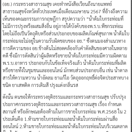
(อย.) กระทรวงสาธารณสุข เคยทำหนังสือเวียนถึงนายแพทย์
สาธารณสุขจังหวัดทั่วประเทศเมื่อเดือนเมษายน 2567 ที่อ้างถึงความ
เห็นของคณะกรรมการกฤษฎีกา สรุปความว่า “น้ำต้มใบกระท่อมที่
ไม่มีการปรุงหรือผสมสิ่งอื่น อยู่ภายใต้บังคับของพ.ร.บ.พืชกระท่อม
โดยไม่ถือเป็นวัตถุดิบหรือส่วนประกอบของผลิตภัณฑ์สุขภาพ น้ำต้มใบ
กระท่อมจะไม่อยู่ในความรับผิดชอบของ อย.” ซึ่งตนมองส่าแนวทาง
การตีความของ อย.ข้างต้นไม่สอดคล้องกับคำตัดสินของศาลในหลาย
คดี ซึ่งมีการตัดสินว่าผู้ผลิตหรือขายน้ำต้มใบกระท่อมมีความผิดตาม
พ.ร.บ.อาหาร ประกอบกับในข้อเท็จจริงแล้ว น้ำต้มใบกระท่อมที่ผลิต
หรือขายทั้งในชุมชนและออนไลน์ มักพบส่วนประกอบอื่น เช่น น้ำตาล
สารให้ความหวาน น้ำอัดลม ยาแก้ไอ วัตถุออกฤทธิ์ต่อจิตประสาทบาง
ชนิด ยาเสพติด การเติมสี ปรุงแต่งกลิ่นรส
ดังนั้น ตนขอให้กระทรวงยุติธรรมและกระทรวงสาธารณสุข ปรับปรุง
ประกาศกระทรวงยุติธรรมและกระทรวงสาธารณสุข เรื่อง กำหนด
สถานที่ หรือลักษณะต้องห้ามในการขายใบกระท่อม พ.ศ.2568 ใน 2
ประเด็นคือ 1.ห้ามขายใบกระท่อมและน้ำต้มใบกระท่อมผ่านสื่อ
ออนไลน์ 2.ห้ามขายใบกระท่อมและน้ำต้มใบกระท่อมในบริเวณตลาด