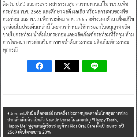
ติด (ป.ป.ส.) และกระทรวงสาธารณสุข ควรทบทวนแก้ไข พ.ร.บ.พืช
กระท่อม พ.ศ. 2565 และศึกษาผลดี ผลเสีย หรือผลกระทบของพืช
กระท่อม และ พ.ร.บ.พืชกระท่อม พ.ศ. 2565 อย่างรอบด้าน เพื่อแก้ไข
จุดอ่อนในประเด็นเหล่านี้ โดยควรกำหนดให้การออกใบอนุญาตผลิต
ขายใบกระท่อม น้ำต้มใบกระท่อมและผลิตภัณฑ์กระท่อมที่รัดกุม ห้าม
การโฆษณา การส่งเสริมการขายน้ำต้มกระท่อม ผลิตภัณฑ์กระท่อม
ทุกกรณี
Post
Jordanแจับมือ ล็อกซเล่ย์ เทรดดิ้ง ประกาศบุกตลาดในไทย
สุขภาพช่อง
ปากเด็กเต็มตัว เปิดตัว New Universe ในแคมเปญ “Happy Teeth,
navigation
Happy Me”
ชูจุดเด่นผู้เชี่ยวชาญด้าน Kids Oral Care ตั้งเป้ายอดขายปี
2569 เติบโตทะยาน 20%