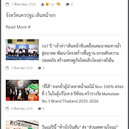
0
7 สิงหาคม 2026
^ jo ^
จังหวัดนครปฐม เดินหน้ายก
Read More
167 ปี “เจ้าท่า”เดินหน้าขับเคลื่อนคมนาคมทางน้ำ
สู่อนาคต พัฒนาโครงสร้างพื้นฐาน ยกระดับความ
ปลอดภัย สร้างเศรษฐกิจไทยเติบโตอย่างยั่งยืน
0
5 สิงหาคม 2026
“ดีโด้” ตอกย้ำผู้นำตลาดน้ำผลไม้ Non 100% ครอง
ที่ 1 ในใจผู้บริโภค 8 ปีซ้อน คว้ารางวัล Marketeer
No.1 Brand Thailand 2025-2026
0
4 สิงหาคม 2026
วันแม่ปีนี้ “ห้างโรบินสัน” ส่ง “ส่วนลดตามใจแม่”