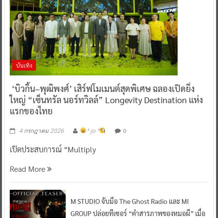
บันเทิง
‘บิวกิ้น–พุฒิพงศ์’ เสิร์ฟโมเมนต์สุดพิเศษ ฉลองเปิดยิ่ง
ใหญ่ “เซ็นทรัล นอร์ทวิลล์” Longevity Destination แห่ง
แรกของไทย
0
4 กรกฎาคม 2026
^ jo ^
เปิดประสบการณ์ “Multiply
Read More
M STUDIO จับมือ The Ghost Radio และ MI
GROUP ปล่อยทีเซอร์ “คำสารภาพของหมอผี” เมื่อ