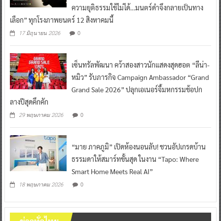
ความยุติธรรมใช้ไม่ได้…มนตร์ดำจึงกลายเป็นทาง
เลือก” ทุกโรงภาพยนตร์ 12 สิงหาคมนี้
0
17 มิถุนายน 2026
เซ็นทรัลพัฒนา คว้าสองสาวนักแสดงสุดฮอต “ลีน่า-
หมิว” รับภารกิจ Campaign Ambassador “Grand
Grand Sale 2026” ปลุกเอเนอร์จี้มหกรรมช้อปก
ลางปีสุดคึกคัก
0
29 พฤษภาคม 2026
“มาย ภาคภูมิ” เปิดห้องนอนลับ! ชวนอัปเกรดบ้าน
ธรรมดาให้สมาร์ทขั้นสุด ในงาน “Tapo: Where
Smart Home Meets Real AI”
0
18 พฤษภาคม 2026