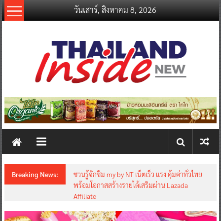
Skip
วันเสาร์, สิงหาคม 8, 2026
to
content
thailandinsidenew.com
Thailand
Inside
New
Breaking News:
ชวนรู้จักซิม my by NT เน็ตเร็ว แรง คุ้มค่าทั่วไทย
พร้อมโอกาสสร้างรายได้เสริมผ่าน Lazada
Affiliate