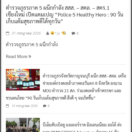
ตำรวจภูธรภาค 5 ผนึกกำลัง สสส. – สคล. – สคร.1
เชียงใหม่ เปิดแคมเปญ “Police 5 Healthy Hero : 90 วัน
เก็บแต้มสุขภาพดีได้ทุกวัน”
0
31 กรกฎาคม 2026
^ jo ^
ตำรวจภูธรภาค 5 ผนึกกำลัง
Read More
ตำรวจภูธรจังหวัดกาญจนบุรี ผนึก สสส.-สคล. เครือ
ข่ายองค์กรงดเหล้าภาคตะวันตก 8 จังหวัด ลงนาม
MOU ตำรวจ 21 สภ. ร่วมงดเหล้าเข้าพรรษา และ
ชวนคนไทย “90 วันเก็บแต้มสุขภาพดี สิ่งดี ๆ จะเกิดขึ้น”
0
10 กรกฎาคม 2026
บีเอ็มดับเบิลยู มอเตอร์ราด มิลเลนเนียม ออโต้ ส่ง
มอบ BMW F900GS Adventure จำนวน 15 คัน