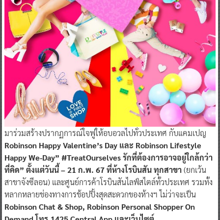
มาร่วมสร้างปรากฏการณ์ใจฟูให้อบอวลไปทั่วประเทศ กับแคมเปญ
Robinson Happy Valentine’s Day และ Robinson Lifestyle
Happy We-Day” #TreatOurselves รักที่ต้องการอาจอยู่ใกล้กว่า
ที่คิด” ตั้งแต่วันนี้ – 21 ก.พ. 67 ที่ห้างโรบินสัน ทุกสาขา
(ยกเว้น
สาขาจังซีลอน) และศูนย์การค้าโรบินสันไลฟ์สไตล์ทั้วประเทศ รวมทั้ง
หลากหลายช่องทางการช้อปปิ้งสุดสะดวกของห้างฯ ไม่ว่าจะเป็น
Robinson Chat & Shop, Robinson Personal Shopper On
Demand โทร.1425 Central App และเว็บไซต์