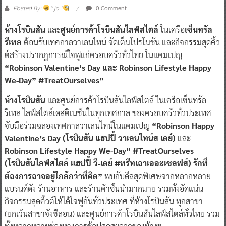
0 Comment
Posted By:
^ jo ^
ห้างโรบินสัน
และ
ศูนย์การค้าโรบินสันไลฟ์สไตล์
ในเครือ
เซ็นทรัล
รีเทล
ต้อนรับเทศกาลวาเลนไทน์ จัดเต็มโปรโมชัน และกิจกรรมสุดคิ้ว
ต์สร้างปรากฏการณ์ใจฟูแก่ครอบครัวทั่วไทย ในแคมเปญ
“Robinson Valentine’s Day และ Robinson Lifestyle Happy
We-Day” #TreatOurselves”
ห้างโรบินสัน
และศูนย์การค้าโรบินสันไลฟ์สไตล์ ในเครือเซ็นทรัล
รีเทล ไลฟ์สไตล์เดสติเนชันในทุกเทศกาล ของครอบครัวทั่วประเทศ
จับมือร่วมฉลองเทศกาลวาเลนไทน์ในแคมเปญ
“Robinson Happy
Valentine’s Day (โรบินสัน แฮปปี้ วาเลนไทน์ส เดย์)
และ
Robinson Lifestyle Happy We-Day” #TreatOurselves
(โรบินสันไลฟ์สไตล์ แฮปปี้ วี-เดย์ #ทรีทเอาเออะเซลฟส์)
รักที่
ต้องการอาจอยู่ใกล้กว่าที่คิด”
พบกับดีลสุดพิเศษจากหลากหลาย
แบรนด์ดัง ร้านอาหาร และร้านค้าชั้นนำมากมาย รวมทั้งอัดแน่น
กิจกรรมสุดคิ้วต์ให้ได้ใจฟูกันทั่วประเทศ ที่ห้างโรบินสัน ทุกสาขา
(ยกเว้นสาขาจังซีลอน) และศูนย์การค้าโรบินสันไลฟ์สไตล์ทั่วไทย รวม