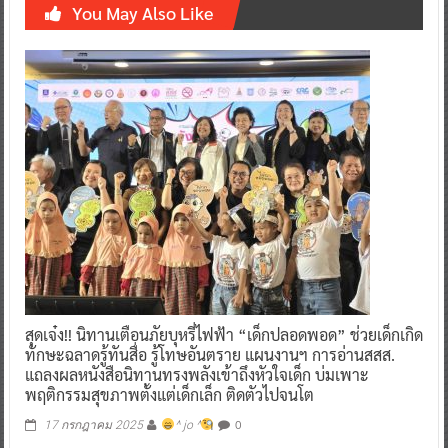
You May Also Like
สุดเจ๋ง!! นิทานเตือนภัยบุหรี่ไฟฟ้า “เด็กปลอดพอด” ช่วยเด็กเกิด
ทักษะฉลาดรู้ทันสื่อ รู้โทษอันตราย แผนงานฯ การอ่านสสส.
แถลงผลหนังสือนิทานทรงพลังเข้าถึงหัวใจเด็ก บ่มเพาะ
พฤติกรรมสุขภาพตั้งแต่เด็กเล็ก ติดตัวไปจนโต
0
17 กรกฎาคม 2025
^ jo ^