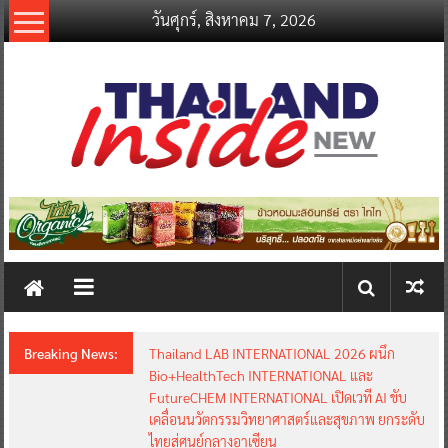
Skip
วันศุกร์, สิงหาคม 7, 2026
to
content
thailandinsidenew.com
Thailand
Inside
New
Breaking News:
Thailand LAB INTERNATIONAL 2026 ผนึก
Bio+HealthTech INTERNATIONAL และ
FutureCHEM INTERNATIONAL เปิดเวที AI ขับ
เคลื่อนนวัตกรรมวิทยาศาสตร์และสุขภาพ ยกระดับ
ไทยสู่ศูนย์กลางอาเซียน