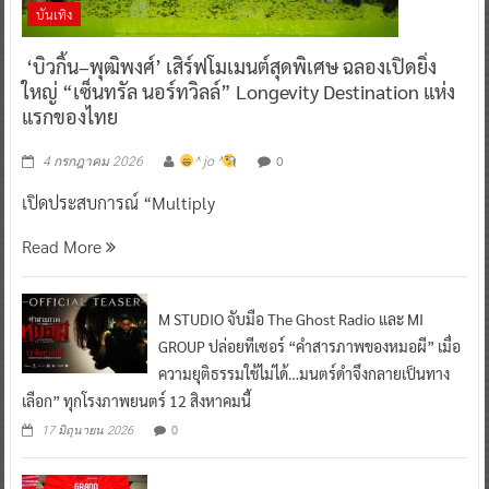
บันเทิง
‘บิวกิ้น–พุฒิพงศ์’ เสิร์ฟโมเมนต์สุดพิเศษ ฉลองเปิดยิ่ง
ใหญ่ “เซ็นทรัล นอร์ทวิลล์” Longevity Destination แห่ง
แรกของไทย
0
4 กรกฎาคม 2026
^ jo ^
เปิดประสบการณ์ “Multiply
Read More
M STUDIO จับมือ The Ghost Radio และ MI
GROUP ปล่อยทีเซอร์ “คำสารภาพของหมอผี” เมื่อ
ความยุติธรรมใช้ไม่ได้…มนตร์ดำจึงกลายเป็นทาง
เลือก” ทุกโรงภาพยนตร์ 12 สิงหาคมนี้
0
17 มิถุนายน 2026