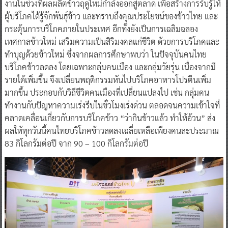
งานในช่วงที่ผลผลิตข้าวฤดูใหม่กำลังออกสู่ตลาด เพื่อสร้างการรับรู้ให้
ผู้บริโภคได้รู้จักพันธุ์ข้าว และทราบถึงคุณประโยชน์ของข้าวไทย และ
กระตุ้นการบริโภคภายในประเทศ อีกทั้งยังเป็นการเฉลิมฉลอง
เทศกาลข้าวใหม่ เสริมความเป็นสิริมงคลแก่ชีวิต ด้วยการบริโภคและ
ทำบุญด้วยข้าวใหม่ ซึ่งจากผลการศึกษาพบว่า ในปัจจุบันคนไทย
บริโภคข้าวลดลง โดยเฉพาะกลุ่มคนเมือง และกลุ่มวัยรุ่น เนื่องจากมี
รายได้เพิ่มขึ้น จึงเปลี่ยนพฤติกรรมหันไปบริโภคอาหารโปรตีนเพิ่ม
มากขึ้น ประกอบกับวิถีชีวิตคนเมืองที่เปลี่ยนแปลงไป เช่น กลุ่มคน
ทำงานกับปัญหาความเร่งรีบในชั่วโมงเร่งด่วน ตลอดจนความเข้าใจที่
คลาดเคลื่อนเกี่ยวกับการบริโภคข้าว “ว่ากินข้าวแล้ว ทำให้อ้วน” ส่ง
ผลให้ทุกวันนี้คนไทยบริโภคข้าวลดลงเฉลี่ยเหลือเพียงคนละประมาณ
83 กิโลกรัมต่อปี จาก 90 – 100 กิโลกรัมต่อปี