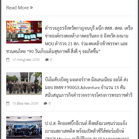
Read More
ตำรวจภูธรจังหวัดกาญจนบุรี ผนึก สสส.-สคล. เครือ
ข่ายองค์กรงดเหล้าภาคตะวันตก 8 จังหวัด ลงนาม
MOU ตำรวจ 21 สภ. ร่วมงดเหล้าเข้าพรรษา และ
ชวนคนไทย “90 วันเก็บแต้มสุขภาพดี สิ่งดี ๆ จะเกิดขึ้น”
0
10 กรกฎาคม 2026
บีเอ็มดับเบิลยู มอเตอร์ราด มิลเลนเนียม ออโต้ ส่ง
มอบ BMW F900GS Adventure จำนวน 15 คัน
สนับสนุนภารกิจตำรวจจราจรโครงการพระราชดำริ
0
13 มิถุนายน 2026
ป.ป.ส. คิกออฟบิ๊กอีเวนต์ ดึงพลังมวลชนร่วมแจ้ง
เบาะแสยาเสพติด พร้อมเปิดตัวซีรีส์ฟอร์มยักษ์
ONCB Mission “ปฏิบัติการ IN SEA บุกเกาะนรก”