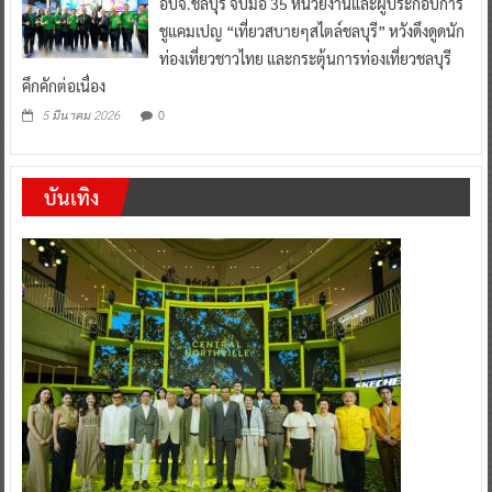
อบจ.ชลบุรี จับมือ 35 หน่วยงานและผู้ประกอบการ
ชูแคมเปญ “เที่ยวสบายๆสไตล์ชลบุรี” หวังดึงดูดนัก
ท่องเที่ยวชาวไทย และกระตุ้นการท่องเที่ยวชลบุรี
คึกคักต่อเนื่อง
0
5 มีนาคม 2026
บันเทิง