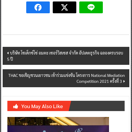
Post
บริษัท โซเด็กซ์โซ่ อมตะ เซอร์วิสเซส จำกัด อัปเดตธุรกิจ ฉลองครบรอบ
5 ปี
navigation
THAC ขอเชิญชวนเยาวชน เข้าร่วมแข่งขัน โครงการ National Mediation
Competition 2021 ครั้งที่ 3
You May Also Like