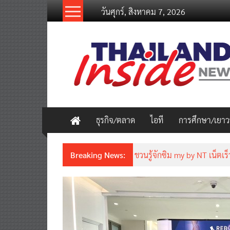
Skip
วันศุกร์, สิงหาคม 7, 2026
to
content
thailandinsidenew.com
Thailand
Inside
New
ธุรกิจ/ตลาด
ไอที
การศึกษา/เยา
Breaking News:
ชวนรู้จักซิม my by NT เน็ตเร