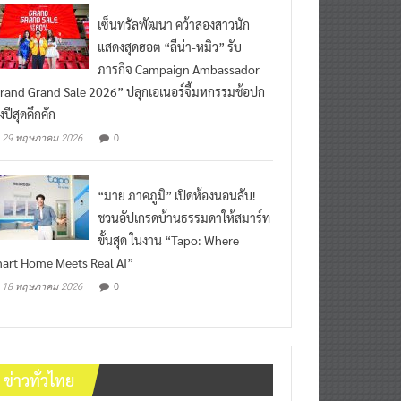
เซ็นทรัลพัฒนา คว้าสองสาวนัก
แสดงสุดฮอต “ลีน่า-หมิว” รับ
ภารกิจ Campaign Ambassador
rand Grand Sale 2026” ปลุกเอเนอร์จี้มหกรรมช้อปก
งปีสุดคึกคัก
0
29 พฤษภาคม 2026
“มาย ภาคภูมิ” เปิดห้องนอนลับ!
ชวนอัปเกรดบ้านธรรมดาให้สมาร์ท
ขั้นสุด ในงาน “Tapo: Where
art Home Meets Real AI”
0
18 พฤษภาคม 2026
ข่าวทั่วไทย