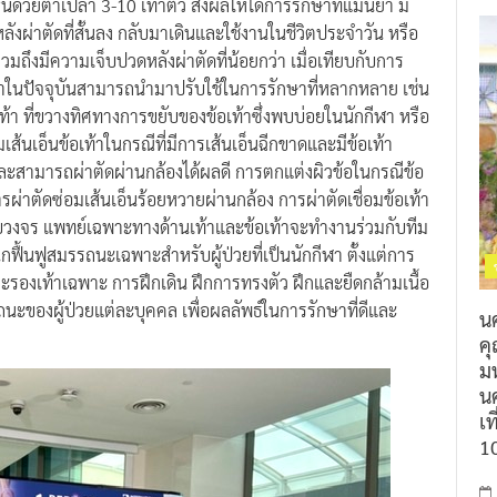
ด้วยตาเปล่า 3-10 เท่าตัว ส่งผลให้ได้การรักษาที่แม่นยำ มี
ลังผ่าตัดที่สั้นลง กลับมาเดินและใช้งานในชีวิตประจำวัน หรือ
มถึงมีความเจ็บปวดหลังผ่าตัดที่น้อยกว่า เมื่อเทียบกับการ
ษาในปัจจุบันสามารถนำมาปรับใช้ในการรักษาที่หลากหลาย เช่น
า ที่ขวางทิศทางการขยับของข้อเท้าซึ่งพบบ่อยในนักกีฬา หรือ
อมเส้นเอ็นข้อเท้าในกรณีที่มีการเส้นเอ็นฉีกขาดและมีข้อเท้า
ะสามารถผ่าตัดผ่านกล้องได้ผลดี การตกแต่งผิวข้อในกรณีข้อ
รผ่าตัดซ่อมเส้นเอ็นร้อยหวายผ่านกล้อง การผ่าตัดเชื่อมข้อเท้า
ละครบวงจร แพทย์เฉพาะทางด้านเท้าและข้อเท้าจะทำงานร่วมกับทีม
นฟูสมรรถนะเฉพาะสำหรับผู้ป่วยที่เป็นนักกีฬา ตั้งแต่การ
รองเท้าเฉพาะ การฝึกเดิน ฝึกการทรงตัว ฝึกและยืดกล้ามเนื้อ
ของผู้ป่วยแต่ละบุคคล เพื่อผลลัพธ์ในการรักษาที่ดีและ
น
ค
ม
นค
เท
1