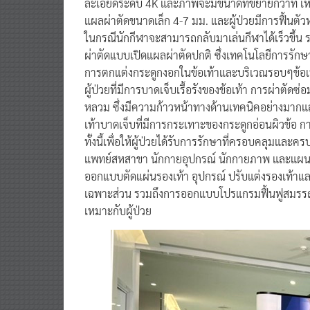
ละเอียดระดับ 4K และภาพจะมีขนาดที่ขยายกว่าที่ เห็น
แผลผ่าตัดขนาดเล็ก 4-7 มม. และผู้ป่วยมีการฟื้นตัวห
ในกรณีนักกีฬาจะสามารถกลับมาเล่นกีฬาได้เร็วขึ้น รว
ผ่าตัดแบบเปิดแผลผ่าตัดปกติ ซึ่งเทคโนโลยีการรัก
การตกแต่งกระดูกงอกในข้อเท้าและบริเวณรอบๆข้อเท้
ผู้ป่วยที่มีการบาดเจ็บเรื้อรังของข้อเท้า การผ่าตัดซ่
หลวม ซึ่งมีความก้าวหน้าทางด้านเทคนิคอย่างมากแล
เท้าบาดเจ็บที่มีการกระเทาะของกระดูกอ่อนผิวข้อ กา
ทั้งนี้เพื่อให้ผู้ป่วยได้รับการรักษาที่ครอบคลุมแ
แพทย์สหสาขา นักกายอุปกรณ์ นักกายภาพ และแผนกฟื้
ออกแบบตัดแผ่นรองเท้า อุปกรณ์ ปรับแต่งรองเท้าและ
เฉพาะส่วน รวมถึงการออกแบบโปรแกรมฟื้นฟูสมรรถนะ
เหมาะกับผู้ป่วย