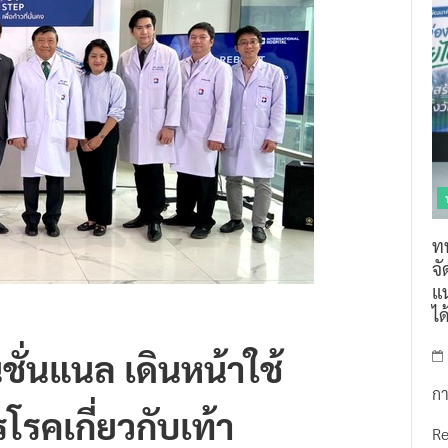
ท
จ
แน
ไ
ชั่นแนล เดินหน้าใช้
กา
รคเกี่ยวกับเท้า
R