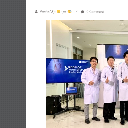
0 Comment
Posted By:
^ jo ^