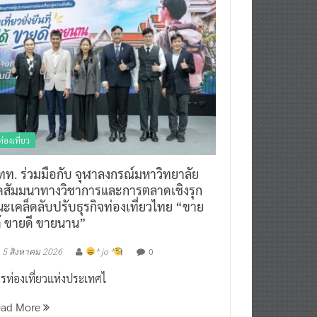
ท่องเที่ยว
ทท. ร่วมมือกับ จุฬาลงกรณ์มหาวิทยาลัย
ัดสัมมนาทางวิชาการและการตลาดเชิงรุก
ะเคล็ดลับปรับธุรกิจท่องเที่ยวไทย “ขาย
ด้ ขายดี ขายนาน”
0
5 สิงหาคม 2026
^ jo ^
รท่องเที่ยวแห่งประเทศไ
ead More