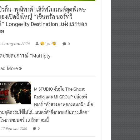
ิวกิ้น–พุฒิพงศ์’ เสิร์ฟโมเมนต์สุดพิเศษ
องเปิดยิ่งใหญ่ “เซ็นทรัล นอร์ทวิ
์” Longevity Destination แห่งแรกของ
ทย
0
4 กรกฎาคม 2026
^ jo ^
ิดประสบการณ์ “Multiply
ead More
M STUDIO จับมือ The Ghost
Radio และ MI GROUP ปล่อยที
เซอร์ “คำสารภาพของหมอผี” เมื่อ
ามยุติธรรมใช้ไม่ได้…มนตร์ดำจึงกลายเป็นทางเลือก”
กโรงภาพยนตร์ 12 สิงหาคมนี้
0
17 มิถุนายน 2026