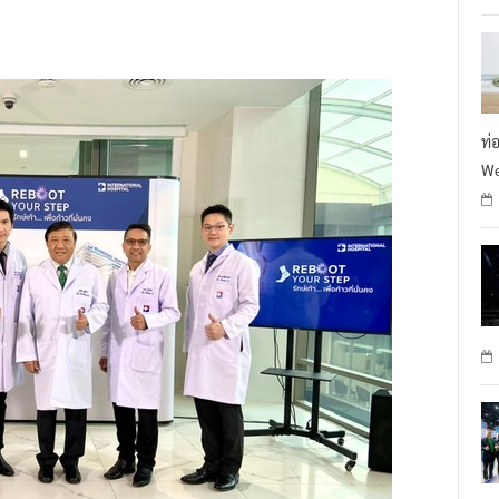
ท่
We