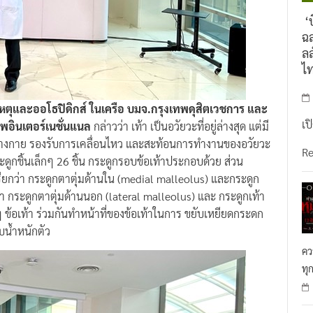
‘บ
ฉล
ลล
ไ
ิเหตุและออโธปิดิกส์ ในเครือ บมจ.กรุงเทพดุสิตเวชการ และ
เป
พอินเตอร์เนชั่นแนล
กล่าวว่า เท้า เป็นอวัยวะที่อยู่ล่างสุด แต่มี
ร่างกาย รองรับการเคลื่อนไหว และสะท้อนการทำงานของอวัยวะ
R
ดูกชิ้นเล็กๆ 26 ชิ้น กระดูกรอบข้อเท้าประกอบด้วย ส่วน
ียกว่า กระดูกตาตุ่มด้านใน (medial malleolus) และกระดูก
า กระดูกตาตุ่มด้านนอก (lateral malleolus) และ กระดูกเท้า
 ข้อเท้า ร่วมกันทําหน้าที่ของข้อเท้าในการ ขยับเหยียดกระดก
บน้ำหนักตัว
คว
ทุ