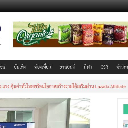
วชน
บันเทิง
ท่องเที่ยว
ยานยนต์
กีฬา
CSR
ข่าวท
็ว แรง คุ้มค่าทั่วไทยพร้อมโอกาสสร้างรายได้เสริมผ่าน Lazada Affiliate