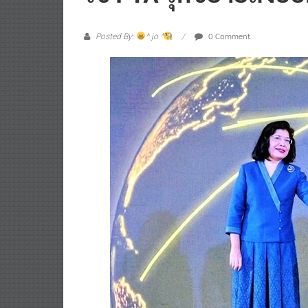
0 Comment
Posted By:
^ jo ^