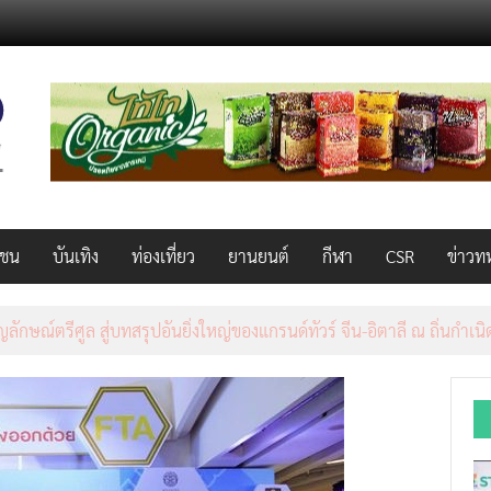
วชน
บันเทิง
ท่องเที่ยว
ยานยนต์
กีฬา
CSR
ข่าวท
ลักษณ์ตรีศูล สู่บทสรุปอันยิ่งใหญ่ของแกรนด์ทัวร์ จีน-อิตาลี ณ ถิ่นกำเน