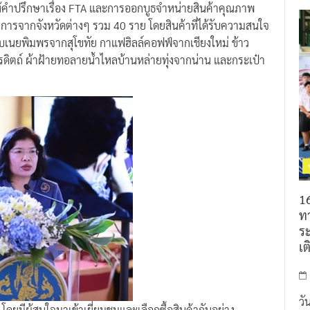
ิกให้คำปรึกษาเรื่อง FTA และการออกบูธจำหน่ายสินค้าคุณภาพ
ารจากจังหวัดต่างๆ รวม 40 ราย โดยสินค้าที่ได้รับความสนใจ
อบเนยพิมพรจากสุโขทัย กาแฟฮิลล์คอฟฟ์จากเชียงใหม่ ข้าว
ุตรดิตถ์ ผ้าฝ้ายทอลายน้ำไหลบ้านหล่ายทุ่งจากน่าน และกระเป๋า
16
ท
ร
เต
วั
ดยมีผู้สนใจมาเข้าเยี่ยมชมและเลือกซื้อสินค้ากันอย่าง