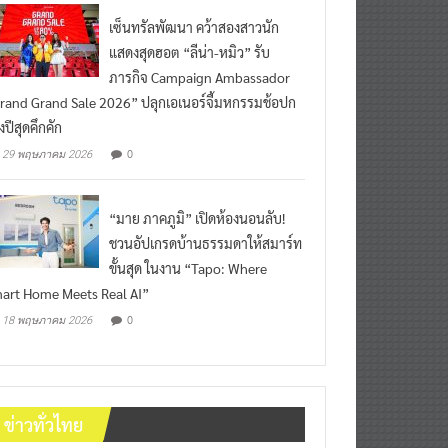
เซ็นทรัลพัฒนา คว้าสองสาวนัก
แสดงสุดฮอต “ลีน่า-หมิว” รับ
ภารกิจ Campaign Ambassador
rand Grand Sale 2026” ปลุกเอเนอร์จี้มหกรรมช้อปก
งปีสุดคึกคัก
0
29 พฤษภาคม 2026
“มาย ภาคภูมิ” เปิดห้องนอนลับ!
ชวนอัปเกรดบ้านธรรมดาให้สมาร์ท
ขั้นสุด ในงาน “Tapo: Where
art Home Meets Real AI”
0
18 พฤษภาคม 2026
ข่าวทั่วไทย