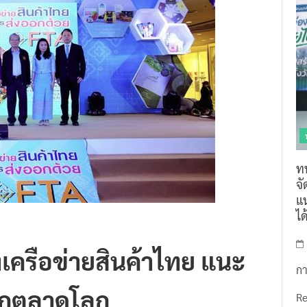
ท
จ
แน
ไ
งเครือข่ายสินค้าไทย แนะ
กา
ออกตลาดโลก
R