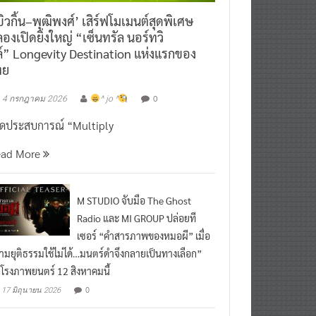
ิวกิ้น–พุฒิพงศ์’ เสิร์ฟโมเมนต์สุดพิเศษ
องเปิดยิ่งใหญ่ “เซ็นทรัล นอร์ทวิ
์” Longevity Destination แห่งแรกของ
ทย
0
4 กรกฎาคม 2026
^ jo ^
ิดประสบการณ์ “Multiply
ead More
M STUDIO จับมือ The Ghost
Radio และ MI GROUP ปล่อยที
เซอร์ “คำสารภาพของหมอผี” เมื่อ
ามยุติธรรมใช้ไม่ได้…มนตร์ดำจึงกลายเป็นทางเลือก”
กโรงภาพยนตร์ 12 สิงหาคมนี้
0
17 มิถุนายน 2026