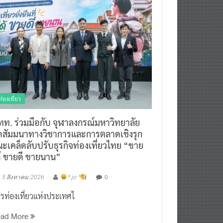
ท่องเที่ยว
ทท. ร่วมมือกับ จุฬาลงกรณ์มหาวิทยาลัย
ัดสัมมนาทางวิชาการและการตลาดเชิงรุก
ะเคล็ดลับปรับธุรกิจท่องเที่ยวไทย “ขาย
ด้ ขายดี ขายนาน”
0
5 สิงหาคม 2026
^ jo ^
รท่องเที่ยวแห่งประเทศไ
ead More