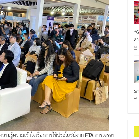
“G
ลา
Sm
วามรู้ความเข้าใจเรื่องการใช้ประโยชน์จาก
FTA
การเจรจา