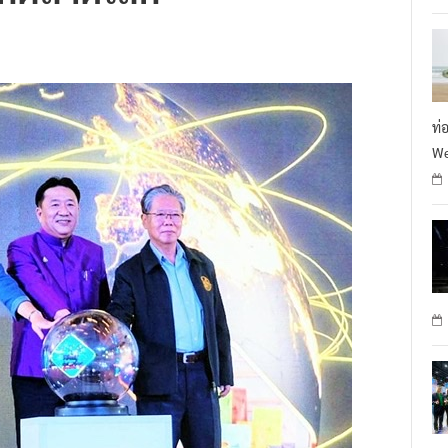
ท่
We