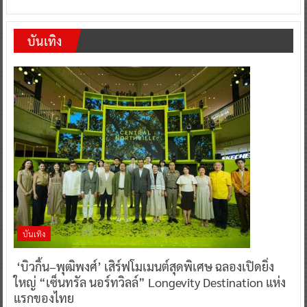
บันเทิง
บันเทิง
‘บิวกิ้น–พุฒิพงศ์’ เสิร์ฟโมเมนต์สุดพิเศษ ฉลองเปิดยิ่ง
ใหญ่ “เซ็นทรัล นอร์ทวิลล์” Longevity Destination แห่ง
แรกของไทย