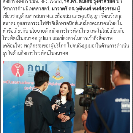
สื่อสารองค์กร บมจ. BEC World,
รศ.ดร. สมเดช รุ่งศรีสวัสดิ์
นัก
วิชาการด้านนิเทศศาสตร์,
นาวาตรี ดร.วุฒิพงศ์ พงศ์สุวรรณ
ผู้
เชี่ยวชาญด้านสารสนเทศและสื่อผสม และคุณปัญญา วัฒนวังสกุล
สมาคมอุตสาหกรรมไฟฟ้าอิเล็กทรอนิกส์และโทรคมนาคมไทย ใน
หัวข้อเกี่ยวกับ นโยบายด้านกิจการโทรทัศน์ไทย เทคโนโลยีเกี่ยวกับ
โทรทัศน์ในอนาคต รูปแบบและช่องทางในการเข้าถึงสื่อภาพ
เคลื่อนไหว พฤติกรรมของผู้บริโภค ไปจนถึงมุมมองในด้านการดำเนิน
ธุรกิจด้านกิจการโทรทัศน์ในอนาคต