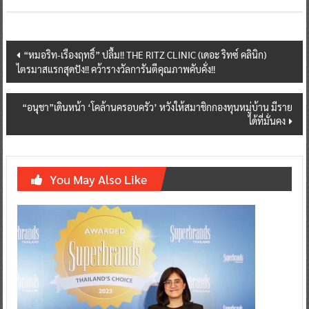
Post
“หมอริท-เรืองฤทธิ์” ปลื้ม!! THE RITZ CLINIC (เดอะ ริทซ์ คลินิก)
ไตรมาสแรกสุดปัง!! คว้ารางวัลการันตีคุณภาพคับคั่ง!!
navigation
“อนุชา”เดินหน้า ‘โคล้านครอบครัว’ หวังให้สมาชิกกองทุนหมู่บ้าน มีราย
ได้ที่มั่นคง
You May Also Like