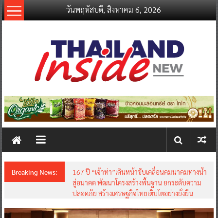
Skip
วันพฤหัสบดี, สิงหาคม 6, 2026
to
content
thailandinsidenew.com
Thailand
Inside
New
Breaking News:
167 ปี “เจ้าท่า”เดินหน้าขับเคลื่อนคมนาคมทางน้ำ
สู่อนาคต พัฒนาโครงสร้างพื้นฐาน ยกระดับความ
ปลอดภัย สร้างเศรษฐกิจไทยเติบโตอย่างยั่งยืน