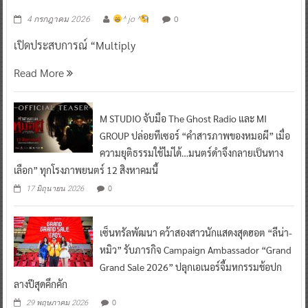
0
4 กรกฎาคม 2026
^ jo ^
เปิดประสบการณ์ “Multiply
Read More
M STUDIO จับมือ The Ghost Radio และ MI
GROUP ปล่อยทีเซอร์ “คำสารภาพของหมอผี” เมื่อ
ความยุติธรรมใช้ไม่ได้…มนตร์ดำจึงกลายเป็นทาง
เลือก” ทุกโรงภาพยนตร์ 12 สิงหาคมนี้
0
17 มิถุนายน 2026
เซ็นทรัลพัฒนา คว้าสองสาวนักแสดงสุดฮอต “ลีน่า-
หมิว” รับภารกิจ Campaign Ambassador “Grand
Grand Sale 2026” ปลุกเอเนอร์จี้มหกรรมช้อปก
ลางปีสุดคึกคัก
0
29 พฤษภาคม 2026