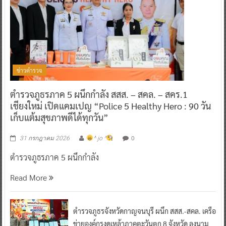
ข่าวตำรวจ
ตำรวจภูธรภาค 5 ผนึกกำลัง สสส. – สคล. – สคร.1
เชียงใหม่ เปิดแคมเปญ “Police 5 Healthy Hero : 90 วัน
เก็บแต้มสุขภาพดีได้ทุกวัน”
0
31 กรกฎาคม 2026
^ jo ^
ตำรวจภูธรภาค 5 ผนึกกำลัง
Read More
ตำรวจภูธรจังหวัดกาญจนบุรี ผนึก สสส.-สคล. เครือ
ข่ายองค์กรงดเหล้าภาคตะวันตก 8 จังหวัด ลงนาม