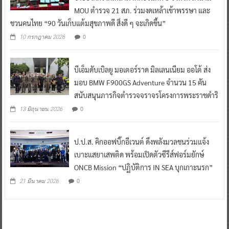
MOU ตำรวจ 21 สภ. ร่วมงดเหล้าเข้าพรรษา และ
ชวนคนไทย “90 วันเก็บแต้มสุขภาพดี สิ่งดี ๆ จะเกิดขึ้น”
0
10 กรกฎาคม 2026
บีเอ็มดับเบิลยู มอเตอร์ราด มิลเลนเนียม ออโต้ ส่ง
มอบ BMW F900GS Adventure จำนวน 15 คัน
สนับสนุนภารกิจตำรวจจราจรโครงการพระราชดำริ
0
13 มิถุนายน 2026
ป.ป.ส. คิกออฟบิ๊กอีเวนต์ ดึงพลังมวลชนร่วมแจ้ง
เบาะแสยาเสพติด พร้อมเปิดตัวซีรีส์ฟอร์มยักษ์
ONCB Mission “ปฏิบัติการ IN SEA บุกเกาะนรก”
0
21 มีนาคม 2026