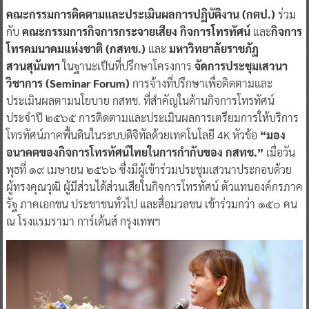
คณะกรรมการติดตามและประเมินผลการปฏิบัติงาน (กตป.)
ร่วม
กับ
คณะกรรมการกิจการกระจายเสียง กิจการโทรทัศน์
และ
กิจการ
โทรคมนาคมแห่งชาติ (กสทช.)
และ
มหาวิทยาลัยราชภัฏ
สวนสุนันทา
ในฐานะเป็นที่ปรึกษาโครงการ
จัดการประชุมเสวนา
วิชาการ (Seminar Forum)
การจ้างที่ปรึกษาเพื่อติดตามและ
ประเมินผลตามนโยบาย กสทช. ที่สำคัญในด้านกิจการโทรทัศน์
ประจำปี ๒๕๖๕ การติดตามและประเมินผลการเตรียมการให้บริการ
โทรทัศน์ภาคพื้นดินในระบบดิจิทัลด้วยเทคโนโลยี 4K หัวข้อ
“มอง
อนาคตของกิจการโทรทัศน์ไทยในการกำกับของ กสทช.”
เมื่อวัน
พุธที่ ๑๙ เมษายน ๒๕๖๖ ซึ่งมีผู้เข้าร่วมประชุมเสวนาประกอบด้วย
ผู้ทรงคุณวุฒิ ผู้มีส่วนได้ส่วนเสียในกิจการโทรทัศน์ ตัวแทนองค์กรภาค
รัฐ ภาคเอกชน ประชาชนทั่วไป และสื่อมวลชน เข้าร่วมกว่า ๑๕๐ คน
ณ โรงแรมรามา การ์เด้นส์ กรุงเทพฯ