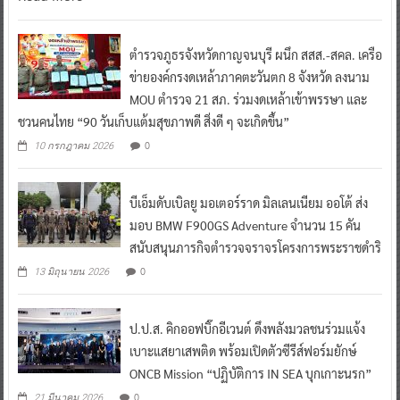
ตำรวจภูธรจังหวัดกาญจนบุรี ผนึก สสส.-สคล. เครือ
ข่ายองค์กรงดเหล้าภาคตะวันตก 8 จังหวัด ลงนาม
MOU ตำรวจ 21 สภ. ร่วมงดเหล้าเข้าพรรษา และ
ชวนคนไทย “90 วันเก็บแต้มสุขภาพดี สิ่งดี ๆ จะเกิดขึ้น”
0
10 กรกฎาคม 2026
บีเอ็มดับเบิลยู มอเตอร์ราด มิลเลนเนียม ออโต้ ส่ง
มอบ BMW F900GS Adventure จำนวน 15 คัน
สนับสนุนภารกิจตำรวจจราจรโครงการพระราชดำริ
0
13 มิถุนายน 2026
ป.ป.ส. คิกออฟบิ๊กอีเวนต์ ดึงพลังมวลชนร่วมแจ้ง
เบาะแสยาเสพติด พร้อมเปิดตัวซีรีส์ฟอร์มยักษ์
ONCB Mission “ปฏิบัติการ IN SEA บุกเกาะนรก”
0
21 มีนาคม 2026