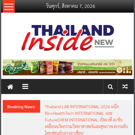
Skip
วันศุกร์, สิงหาคม 7, 2026
to
content
thailandinsidenew.com
Thailand
Inside
New
Breaking News:
Thailand LAB INTERNATIONAL 2026 ผนึก
Bio+HealthTech INTERNATIONAL และ
FutureCHEM INTERNATIONAL เปิดเวที AI ขับ
เคลื่อนนวัตกรรมวิทยาศาสตร์และสุขภาพ ยกระดับ
ไทยสู่ศูนย์กลางอาเซียน