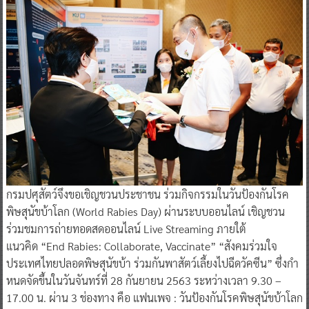
​กรมปศุสัตว์จึงขอเชิญชวนประชาชน ร่วมกิจกรรมในวันป้องกันโรค
พิษสุนัขบ้าโลก (World Rabies Day) ผ่านระบบออนไลน์ เชิญชวน
ร่วมชมการถ่ายทอดสดออนไลน์ Live Streaming ภายใต้
แนวคิด “End Rabies: Collaborate, Vaccinate” “สังคมร่วมใจ
ประเทศไทยปลอดพิษสุนัขบ้า ร่วมกันพาสัตว์เลี้ยงไปฉีดวัคซีน” ซึ่งกํา
หนดจัดขึ้นในวันจันทร์ที่ 28 กันยายน 2563 ระหว่างเวลา 9.30 –
17.00 น. ผ่าน 3 ช่องทาง คือ แฟนเพจ : วันป้องกันโรคพิษสุนัขบ้าโลก