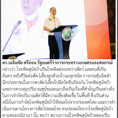
ดร.เฉลิมชัย ศรีอ่อน รัฐมนตรีว่าการกระทรวงเกษตรและสหกรณ์
กล่าวว่า โรคพิษสุนัขบ้าเป็นโรคติดต่อระหว่างสัตว์ และคนที่เป็น
อันตรายถึงชีวิตต่อสัตว์เลี้ยงลูกด้วยน้ำนมทุกชนิด การกระตุ้นจิตสํา
นึกประชาชนในการพาสัตว์เลี้ยงไปฉีดวัคซีนป้องกัน โรคพิษสุนัขบ้า
และการควบคุมปริมาณสุนัขและแมวถือเป็นเรื่องที่สําคัญเป็นอย่างยิ่ง
ในการจํากัดปริมาณสัตว์ที่มีความเสี่ยงติดเชื้อ ในพื้นที่ ซึ่งเป็นส่วน
หนึ่งในการกําจัดโรคพิษสุนัขบ้าให้หมดไปจากประเทศไทย และการดํา
เนินงานตามโครงการสัตว์ปลอดโรค คนปลอดภัยจากโรคพิษสุนัขบ้า
ตามพระปณิธานฯ นั้น พบว่า สถานการณ์โรคพิษสุนัขบ้าลดลงเป็น