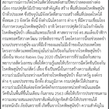
สถานการณ์การเกิดโรคในสัตว์ย้อนหลังสามปีพบว่าลดลงอย่างต่อ
เนื่อง กรมปศุสัตว์มีเป้าหมายสําคัญคือ สร้าง พื้นที่ปลอดโรคพิษสุนัข
บ้าทั่วประเทศ ซึ่งปัจจุบันมีจังหวัดที่สามารถสร้างพื้นที่ปลอดโรคได้
ทั้งหมด 23 จังหวัด ทั้งนี้ ยังดําเนินโครงการ ต่าง ๆ ที่มีความเชื่อมโยง
กับการควบคุมโรคพิษสุนัขบ้า อาทิ โครงการปศุสัตว์ร่วมใจกําจัดภัย
โรคพิษสุนัขบ้า เพื่อเฉลิมพระเกียรติ ศาสตราจารย์ ดร.สมเด็จเจ้าฟ้าฯ
กรมพระศรีสวางควัฒน วรขัตติยราชนารี โดยโครงการนี้จะช่วยลดจํา
นวนประชากรสุนัข-แมวที่มีเจ้าของและไม่มีเจ้าของในประเทศไทย
โครงการสัตวแพทย์ไทยมุ่งมั่นร่วมใจป้องกันภัยจากโรคพิษสุนัขบ้า
เนื่องใน World Rabies Day 2020 เป็นโครงการที่ร่วมมือกับสถาน
พยาบาลสัตว์เอกชน เพื่อให้ความรู้และให้บริการการฉีดวัคซีนป้องกัน
โรคพิษสุนัขบ้าแก่สัตว์ เลี้ยง ซึ่งเป็นหนึ่งในการสร้างความสัมพันธ์
ความร่วมมือกันระหว่างเครือข่ายโรคพิษสุนัขบ้า ทั้งภาครัฐ องค์กร
ต่าง ๆ และประชาชน อีกทั้ง ส่วนภูมิภาค กรมปศุสัตว์ได้ประสาน
ความร่วมมือให้แต่ละจังหวัดจัดกิจกรรมออกหน่วยทําหมันและฉีด
วัคซีนในพื้นที่ขึ้นในเดือน กันยายน 2563 เพื่อให้บริการประชาชนตาม
ความเหมาะสมและประชาสัมพันธ์ปลูกจิตสํานึกให้ประชาชนได้
ตระหนักถึง ภัยอันตรายที่ เกิดขึ้นจากโรคพิษสุนัขบ้า ความสําคัญใน