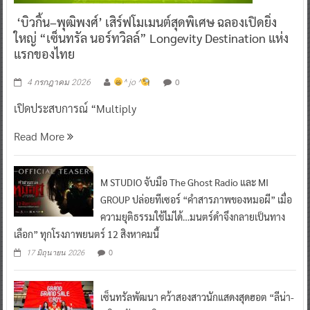
‘บิวกิ้น–พุฒิพงศ์’ เสิร์ฟโมเมนต์สุดพิเศษ ฉลองเปิดยิ่ง
ใหญ่ “เซ็นทรัล นอร์ทวิลล์” Longevity Destination แห่ง
แรกของไทย
0
4 กรกฎาคม 2026
^ jo ^
เปิดประสบการณ์ “Multiply
Read More
M STUDIO จับมือ The Ghost Radio และ MI
GROUP ปล่อยทีเซอร์ “คำสารภาพของหมอผี” เมื่อ
ความยุติธรรมใช้ไม่ได้…มนตร์ดำจึงกลายเป็นทาง
เลือก” ทุกโรงภาพยนตร์ 12 สิงหาคมนี้
0
17 มิถุนายน 2026
เซ็นทรัลพัฒนา คว้าสองสาวนักแสดงสุดฮอต “ลีน่า-