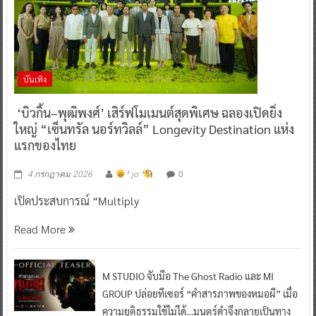
บันเทิง
‘บิวกิ้น–พุฒิพงศ์’ เสิร์ฟโมเมนต์สุดพิเศษ ฉลองเปิดยิ่ง
ใหญ่ “เซ็นทรัล นอร์ทวิลล์” Longevity Destination แห่ง
แรกของไทย
0
4 กรกฎาคม 2026
^ jo ^
เปิดประสบการณ์ “Multiply
Read More
M STUDIO จับมือ The Ghost Radio และ MI
GROUP ปล่อยทีเซอร์ “คำสารภาพของหมอผี” เมื่อ
ความยุติธรรมใช้ไม่ได้…มนตร์ดำจึงกลายเป็นทาง