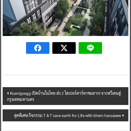
Post
Koenigsegg เปิดบ้านในไทย ส่ง 2 ไฮเปอร์คาร์หาชมยาก! จากสวีเดนสู่
กรุงเทพมหานคร
navigation
สุดพิเศษ กิจกรรม T A T save earth for Life with khem hassawee