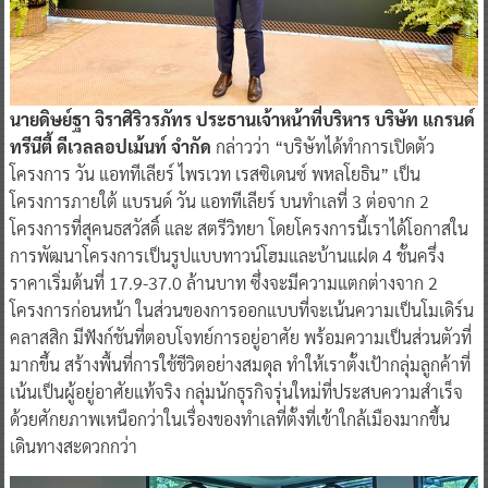
นายดิษย์ฐา จิราศิริวรภัทร ประธานเจ้าหน้าที่บริหาร บริษัท แกรนด์
ทรีนีตี้ ดีเวลลอปเม้นท์ จำกัด
กล่าวว่า “บริษัทได้ทำการเปิดตัว
โครงการ วัน แอททีเลียร์ ไพรเวท เรสซิเดนซ์ พหลโยธิน” เป็น
โครงการภายใต้ แบรนด์ วัน แอททีเลียร์ บนทำเลที่ 3 ต่อจาก 2
โครงการที่สุคนธสวัสดิ์ และ สตรีวิทยา โดยโครงการนี้เราได้โอกาสใน
การพัฒนาโครงการเป็นรูปแบบทาวน์โฮมและบ้านแฝด 4 ชั้นครึ่ง
ราคาเริ่มต้นที่ 17.9-37.0 ล้านบาท ซึ่งจะมีความแตกต่างจาก 2
โครงการก่อนหน้า ในส่วนของการออกแบบที่จะเน้นความเป็นโมเดิร์น
คลาสสิก มีฟังก์ชันที่ตอบโจทย์การอยู่อาศัย พร้อมความเป็นส่วนตัวที่
มากขึ้น สร้างพื้นที่การใช้ชีวิตอย่างสมดุล ทำให้เราตั้งเป้ากลุ่มลูกค้าที่
เน้นเป็นผู้อยู่อาศัยแท้จริง กลุ่มนักธุรกิจรุ่นใหม่ที่ประสบความสำเร็จ
ด้วยศักยภาพเหนือกว่าในเรื่องของทำเลที่ตั้งที่เข้าใกล้เมืองมากขึ้น
เดินทางสะดวกกว่า