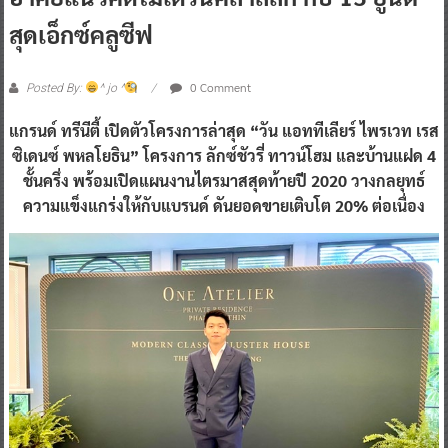
สุดเอ็กซ์คลูซีฟ
0 Comment
Posted By:
^ jo ^
แกรนด์ ทรีนีตี้ เปิดตัวโครงการล่าสุด “วัน แอททีเลียร์ ไพรเวท เรส
ซิเดนซ์ พหลโยธิน” โครงการ ลักซ์ชัวรี่ ทาวน์โฮม และบ้านแฝด 4
ชั้นครึ่ง พร้อมเปิดแผนงานไตรมาสสุดท้ายปี 2020 วางกลยุทธ์
ความแข็งแกร่งให้กับแบรนด์ ดันยอดขายเติบโต 20% ต่อเนื่อง