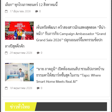
เลือก” ทุกโรงภาพยนตร์ 12 สิงหาคมนี้
0
17 มิถุนายน 2026
เซ็นทรัลพัฒนา คว้าสองสาวนักแสดงสุดฮอต “ลีน่า-
หมิว” รับภารกิจ Campaign Ambassador “Grand
Grand Sale 2026” ปลุกเอเนอร์จี้มหกรรมช้อปก
ลางปีสุดคึกคัก
0
29 พฤษภาคม 2026
“มาย ภาคภูมิ” เปิดห้องนอนลับ! ชวนอัปเกรดบ้าน
ธรรมดาให้สมาร์ทขั้นสุด ในงาน “Tapo: Where
Smart Home Meets Real AI”
0
18 พฤษภาคม 2026
ข่าวทั่วไทย