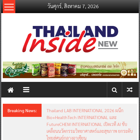
Skip
วันศุกร์, สิงหาคม 7, 2026
to
content
thailandinsidenew.com
Thailand
Inside
New
Breaking News:
Thailand LAB INTERNATIONAL 2026 ผนึก
Bio+HealthTech INTERNATIONAL และ
FutureCHEM INTERNATIONAL เปิดเวที AI ขับ
เคลื่อนนวัตกรรมวิทยาศาสตร์และสุขภาพ ยกระดับ
ไทยสู่ศูนย์กลางอาเซียน