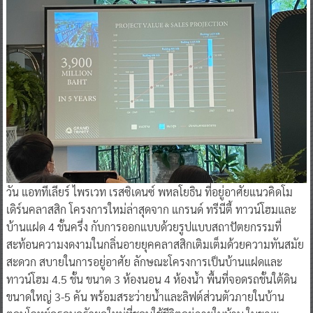
วัน แอททีเลียร์ ไพรเวท เรสซิเดนซ์ พหลโยธิน ที่อยู่อาศัยแนวคิดโม
เดิร์นคลาสสิก โครงการใหม่ล่าสุดจาก แกรนด์ ทรีนีตี้ ทาวน์โฮมและ
บ้านแฝด 4 ชั้นครึ่ง กับการออกแบบด้วยรูปแบบสถาปัตยกรรมที่
สะท้อนความงดงามในกลิ่นอายยุคคลาสสิกเติมเต็มด้วยความทันสมัย
สะดวก สบายในการอยู่อาศัย ลักษณะโครงการเป็นบ้านแฝดและ
ทาวน์โฮม 4.5 ชั้น ขนาด 3 ห้องนอน 4 ห้องน้ำ พื้นที่จอดรถชั้นใต้ดิน
ขนาดใหญ่ 3-5 คัน พร้อมสระว่ายน้ำและลิฟต์ส่วนตัวภายในบ้าน