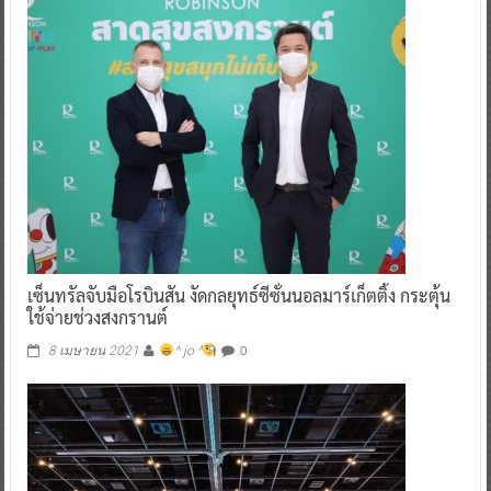
เซ็นทรัลจับมือโรบินสัน งัดกลยุทธ์ซีซั่นนอลมาร์เก็ตติ้ง กระตุ้น
ใช้จ่ายช่วงสงกรานต์
0
8 เมษายน 2021
^ jo ^