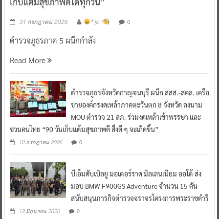
เก็บแต้มสุขภาพดีได้ทุกวัน”
0
31 กรกฎาคม 2026
^ jo ^
ตำรวจภูธรภาค 5 ผนึกกำลัง
Read More
ตำรวจภูธรจังหวัดกาญจนบุรี ผนึก สสส.-สคล. เครือ
ข่ายองค์กรงดเหล้าภาคตะวันตก 8 จังหวัด ลงนาม
MOU ตำรวจ 21 สภ. ร่วมงดเหล้าเข้าพรรษา และ
ชวนคนไทย “90 วันเก็บแต้มสุขภาพดี สิ่งดี ๆ จะเกิดขึ้น”
0
10 กรกฎาคม 2026
บีเอ็มดับเบิลยู มอเตอร์ราด มิลเลนเนียม ออโต้ ส่ง
มอบ BMW F900GS Adventure จำนวน 15 คัน
สนับสนุนภารกิจตำรวจจราจรโครงการพระราชดำริ
0
13 มิถุนายน 2026