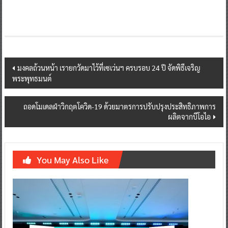
Post
มงคลถ้วนหน้า เรายกวัดมาไว้ที่เซเว่นฯ ครบรอบ 24 ปี จัดพิธีเจริญ
พระพุทธมนต์
navigation
ถอดโมเดลฝ่าวิกฤตโควิด-19 ด้วยมาตรการปรับปรุงประสิทธิภาพการ
ผลิตจากบีโอไอ
You May Also Like