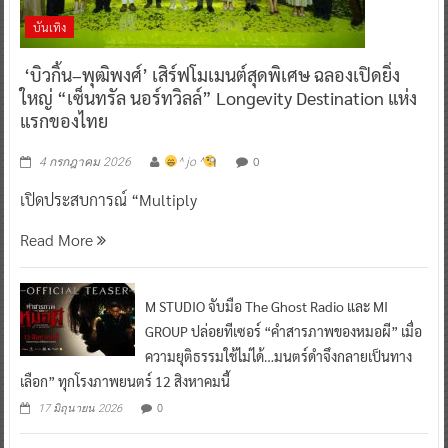
บันเทิง
‘บิวกิ้น–พุฒิพงศ์’ เสิร์ฟโมเมนต์สุดพิเศษ ฉลองเปิดยิ่ง
ใหญ่ “เซ็นทรัล นอร์ทวิลล์” Longevity Destination แห่ง
แรกของไทย
0
4 กรกฎาคม 2026
^ jo ^
เปิดประสบการณ์ “Multiply
Read More
M STUDIO จับมือ The Ghost Radio และ MI
GROUP ปล่อยทีเซอร์ “คำสารภาพของหมอผี” เมื่อ
ความยุติธรรมใช้ไม่ได้…มนตร์ดำจึงกลายเป็นทาง
เลือก” ทุกโรงภาพยนตร์ 12 สิงหาคมนี้
0
17 มิถุนายน 2026