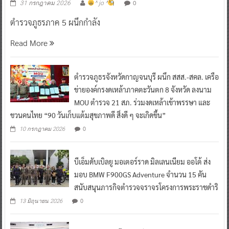
0
31 กรกฎาคม 2026
^ jo ^
ตำรวจภูธรภาค 5 ผนึกกำลัง
Read More
ตำรวจภูธรจังหวัดกาญจนบุรี ผนึก สสส.-สคล. เครือ
ข่ายองค์กรงดเหล้าภาคตะวันตก 8 จังหวัด ลงนาม
MOU ตำรวจ 21 สภ. ร่วมงดเหล้าเข้าพรรษา และ
ชวนคนไทย “90 วันเก็บแต้มสุขภาพดี สิ่งดี ๆ จะเกิดขึ้น”
0
10 กรกฎาคม 2026
บีเอ็มดับเบิลยู มอเตอร์ราด มิลเลนเนียม ออโต้ ส่ง
มอบ BMW F900GS Adventure จำนวน 15 คัน
สนับสนุนภารกิจตำรวจจราจรโครงการพระราชดำริ
0
13 มิถุนายน 2026