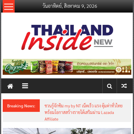
Skip
วันอาทิตย์, สิงหาคม 9, 2026
to
content
thailandinsidenew.com
Thailand
Inside
New
Breaking News:
ชวนรู้จักซิม my by NT เน็ตเร็ว แรง คุ้มค่าทั่วไทย
พร้อมโอกาสสร้างรายได้เสริมผ่าน Lazada
Affiliate