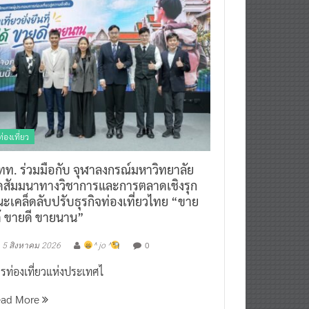
ท่องเที่ยว
ทท. ร่วมมือกับ จุฬาลงกรณ์มหาวิทยาลัย
ัดสัมมนาทางวิชาการและการตลาดเชิงรุก
ะเคล็ดลับปรับธุรกิจท่องเที่ยวไทย “ขาย
ด้ ขายดี ขายนาน”
0
5 สิงหาคม 2026
^ jo ^
รท่องเที่ยวแห่งประเทศไ
ead More