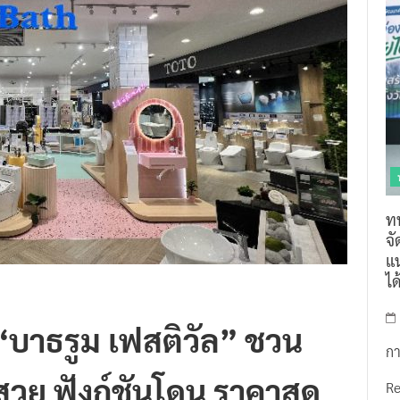
ท
จ
แน
ไ
บาธรูม เฟสติวัล” ชวน
กา
ำสวย ฟังก์ชันโดน ราคาสุด
R