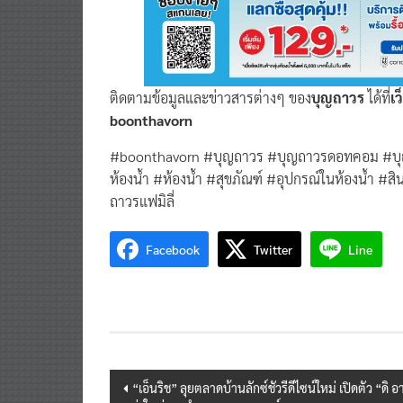
ติดตามข้อมูลและข่าวสารต่างๆ ของ
บุญถาวร
ได้ที่
เว
boonthavorn
#boonthavorn #บุญถาวร #บุญถาวรดอทคอม #บุ
ห้องน้ำ #ห้องน้ำ #สุขภัณฑ์ #อุปกรณ์ในห้องน้ำ #สิ
ถาวรแฟมิลี่
Facebook
Twitter
Line
Post
“เอ็นริช” ลุยตลาดบ้านลักซ์ชัวรีดีไซน์ใหม่ เปิดตัว “