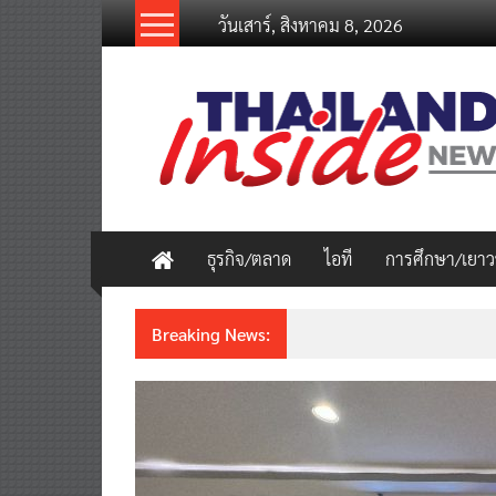
Skip
วันเสาร์, สิงหาคม 8, 2026
to
content
thailandinsidenew.com
Thailand
Inside
New
ธุรกิจ/ตลาด
ไอที
การศึกษา/เยา
Breaking News:
ชวนรู้จักซิม my by NT เน็ตเร