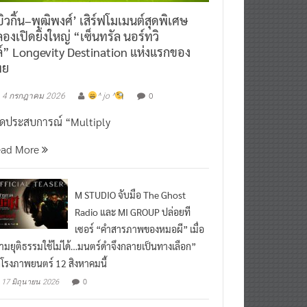
ิวกิ้น–พุฒิพงศ์’ เสิร์ฟโมเมนต์สุดพิเศษ
องเปิดยิ่งใหญ่ “เซ็นทรัล นอร์ทวิ
์” Longevity Destination แห่งแรกของ
ทย
0
4 กรกฎาคม 2026
^ jo ^
ิดประสบการณ์ “Multiply
ead More
M STUDIO จับมือ The Ghost
Radio และ MI GROUP ปล่อยที
เซอร์ “คำสารภาพของหมอผี” เมื่อ
ามยุติธรรมใช้ไม่ได้…มนตร์ดำจึงกลายเป็นทางเลือก”
กโรงภาพยนตร์ 12 สิงหาคมนี้
0
17 มิถุนายน 2026