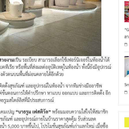
“G
ลา
้สวยงาม
เป็น ระเบียบ สามารถเลือกใช้เฟอร์นิเจอร์ในห้องน้ำได้
รีย หรือพื้นที่ส่งผลต่ออุบัติเหตุในห้องน้ำ ทั้งนี้ยังมีอุปกรณ์
้างตัวตนบนพื้นที่ผ่อนคลายได้อีกด้วย
Sm
ิดตั้งสุขภัณฑ์ และอุปกรณ์ในห้องน้ำ จากทีมช่างมืออาชีพ
แต่ขั้นตอนการให้คำปรึกษา หาแบบ ออกแบบ และการติดตั้ง อีก
โดยรูมสไตล์ลิสที่มีประสบการณ์
ในแคมเปญ
“บาธรูม เฟสติวัล”
พร้อมมอบความใส่ใจให้สมาชิก
ุขภัณฑ์ และอุปกรณ์ภายในบ้านราคาสุดคุ้ม รับส่วนลด
ำ 5,000 บาทขึ้นไป, โปรโมชั่นสุขภัณฑ์เก่าแลกใหม่ เมื่อซื้อ