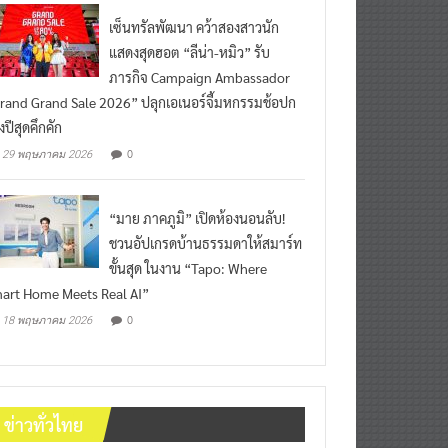
เซ็นทรัลพัฒนา คว้าสองสาวนัก
แสดงสุดฮอต “ลีน่า-หมิว” รับ
ภารกิจ Campaign Ambassador
rand Grand Sale 2026” ปลุกเอเนอร์จี้มหกรรมช้อปก
งปีสุดคึกคัก
0
29 พฤษภาคม 2026
“มาย ภาคภูมิ” เปิดห้องนอนลับ!
ชวนอัปเกรดบ้านธรรมดาให้สมาร์ท
ขั้นสุด ในงาน “Tapo: Where
art Home Meets Real AI”
0
18 พฤษภาคม 2026
ข่าวทั่วไทย