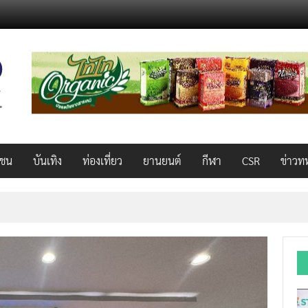
วชน
บันเทิง
ท่องเที่ยว
ยานยนต์
กีฬา
CSR
ข่าวท
็ว แรง คุ้มค่าทั่วไทยพร้อมโอกาสสร้างรายได้เสริมผ่าน Lazada Affiliate