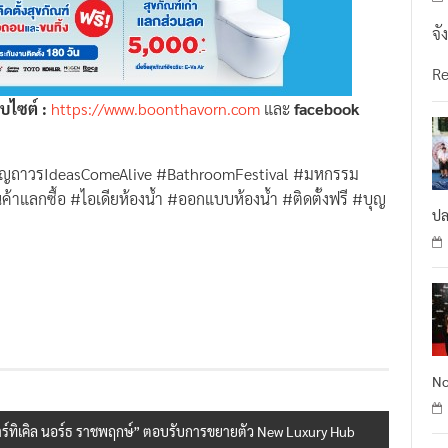
จั
R
็บไซต์ :
https://www.boonthavorn.com
และ
facebook
ญถาวรIdeasComeAlive #BathroomFestival #มหกรรม
นค้าแลกซื้อ #ไอเดียห้องน้ำ #ออกแบบห้องน้ำ #ติดตั้งฟรี #บุญ
ปล
No
ดิ อาร์ทิเคิล นอร์ธ ราชพฤกษ์” ตอบรับการขยายตัว New Luxury Hub