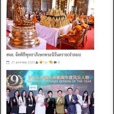
สจล. จัดพิธีพุทธาภิเษกพระนิรันตราย(จำลอง)
0
31 มกราคม 2025
^ jo ^