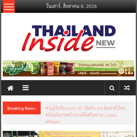
Skip
วันเสาร์, สิงหาคม 8, 2026
to
content
thailandinsidenew.com
Thailand
Inside
New
Breaking News:
ชวนรู้จักซิม my by NT เน็ตเร็ว แรง คุ้มค่าทั่วไทย
พร้อมโอกาสสร้างรายได้เสริมผ่าน Lazada
Affiliate