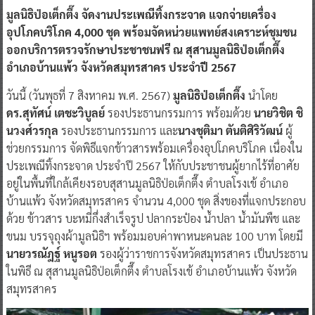
มูลนิธิป่อเต็กตึ๊ง จัดงานประเพณีทิ้งกระจาด แจกจ่ายเครื่อง
อุปโภคบริโภค 4,000 ชุด พร้อมจัดหน่วยแพทย์สงเคราะห์ชุมชน
ออกบริการตรวจรักษาประชาชนฟรี ณ สุสานมูลนิธิป่อเต็กตึ๊ง
อำเภอบ้านแพ้ว จังหวัดสมุทรสาคร ประจำปี 2567
วันนี้ (วันพุธที่ 7 สิงหาคม พ.ศ. 2567)
มูลนิธิป่อเต็กตึ๊ง
นำโดย
ดร.สุทัศน์ เตชะวิบูลย์
รองประธานกรรมการ พร้อมด้วย
นายวิชิต ชิ
นวงศ์วรกุล
รองประธานกรรมการ และ
นางชุติมา ตันติศิริวัฒน์
ผู้
ช่วยกรรมการ จัดพิธีแจกข้าวสารพร้อมเครื่องอุปโภคบริโภค เนื่องใน
ประเพณีทิ้งกระจาด ประจำปี 2567 ให้กับประชาชนผู้ยากไร้ที่อาศัย
อยู่ในพื้นที่ใกล้เคียงรอบสุสานมูลนิธิป่อเต็กตึ๊ง ตำบลโรงเข้ อำเภอ
บ้านแพ้ว จังหวัดสมุทรสาคร จำนวน 4,000 ชุด สิ่งของที่แจกประกอบ
ด้วย ข้าวสาร บะหมี่กึ่งสำเร็จรูป ปลากระป๋อง น้ำปลา น้ำมันพืช และ
ขนม บรรจุถุงผ้ามูลนิธิฯ พร้อมมอบค่าพาหนะคนละ 100 บาท โดยมี
นายวรณัฎฐ์ หนูรอต
รองผู้ว่าราชการจังหวัดสมุทรสาคร เป็นประธาน
ในพิธี ณ สุสานมูลนิธิป่อเต็กตึ๊ง ตำบลโรงเข้ อำเภอบ้านแพ้ว จังหวัด
สมุทรสาคร