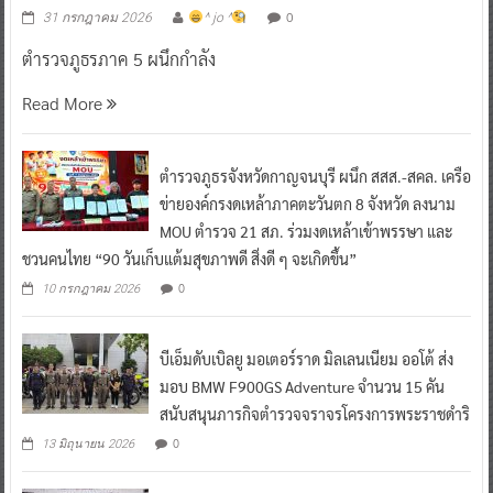
0
31 กรกฎาคม 2026
^ jo ^
ตำรวจภูธรภาค 5 ผนึกกำลัง
Read More
ตำรวจภูธรจังหวัดกาญจนบุรี ผนึก สสส.-สคล. เครือ
ข่ายองค์กรงดเหล้าภาคตะวันตก 8 จังหวัด ลงนาม
MOU ตำรวจ 21 สภ. ร่วมงดเหล้าเข้าพรรษา และ
ชวนคนไทย “90 วันเก็บแต้มสุขภาพดี สิ่งดี ๆ จะเกิดขึ้น”
0
10 กรกฎาคม 2026
บีเอ็มดับเบิลยู มอเตอร์ราด มิลเลนเนียม ออโต้ ส่ง
มอบ BMW F900GS Adventure จำนวน 15 คัน
สนับสนุนภารกิจตำรวจจราจรโครงการพระราชดำริ
0
13 มิถุนายน 2026