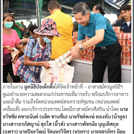
ภายในงาน
มูลนิธิป่อเต็กตึ๊ง
ได้จัดเจ้าหน้าที่ – อาสาสมัครมูลนิธิฯ
ดูแลอำนวยความสะดวกแก่ประชาชนที่มารอรับ พร้อมบริการอาหาร
และน้ำดื่ม รวมถึงจัดหน่วยแพทย์สงเคราะห์ชุมชน (หน่วยแพทย์
เคลื่อนที่) ออกบริการประชาชน โดยมีอาสาสมัครศิลปิน นำโดย
นาย
ธวัชชัย คชาอนันต์ (แฮ็ค ชวนชื่น) นายรัชต์พงษ์ ทองทับ (น้าทูล)
นางสาวอรภัสญาน์ สุกใส (มิ้วส์) นางสาวพัชรมัย บุญเลิศกุล
(แพรว) นายปิยะวัฒน์ รัตนหรูวิจิตร (หรูหรา) นายจตุรภัทร นิยม