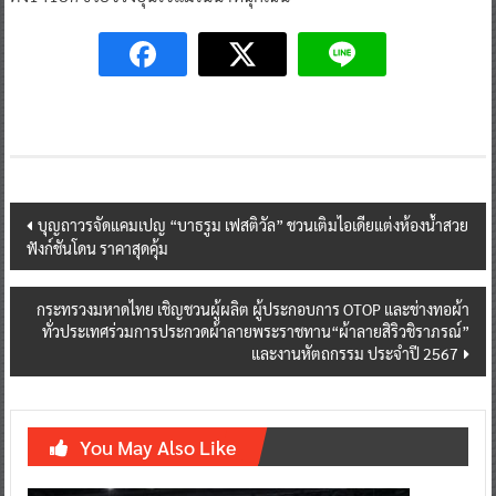
Post
บุญถาวรจัดแคมเปญ “บาธรูม เฟสติวัล” ชวนเติมไอเดียแต่งห้องน้ำสวย
ฟังก์ชันโดน ราคาสุดคุ้ม
navigation
กระทรวงมหาดไทย เชิญชวนผู้ผลิต ผู้ประกอบการ OTOP และช่างทอผ้า
ทั่วประเทศร่วมการประกวดผ้าลายพระราชทาน“ผ้าลายสิริวชิราภรณ์”
และงานหัตถกรรม ประจำปี 2567
You May Also Like