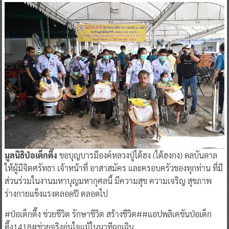
มูลนิธิป่อเต็กตึ๊ง
ขอบุญบารมีองค์หลวงปู่ไต้ฮง (ไต้ฮงกง) ดลบันดาล
ให้ผู้มีจิตศรัทธา เจ้าหน้าที่ อาสาสมัคร และครอบครัวของทุกท่าน ที่มี
ส่วนร่วมในงานมหาบุญมหากุศลนี้ มีความสุข ความเจริญ สุขภาพ
ร่างกายแข็งแรงตลอดปี ตลอดไป
#ป่อเต็กตึ๊ง ช่วยชีวิต รักษาชีวิต สร้างชีวิต##แอปพลิเคชันป่อเต็ก
ตึ๊ง1418#ช่วยจริงอุ่นใจแม้ในนาทีฉุกเฉิน