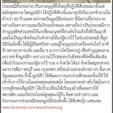
ประเพณีทิ้งกระจาด เป็นงานบุญที่ยิ่งใหญ่ที่ปฏิบัติสืบทอดมาตั้งแต่
สมัยพุทธกาล โดยมูลนิธิฯ ได้ปฏิบัติสืบเนื่องมาทุกปีเป็นเวลาช้านานไม่
ต่ำกว่า 80 ปี และคาดว่าจะเป็นมูลนิธิแห่งแรก ที่จัดงานทิ้งกระจาด
อย่างเป็นทางการและเป็นกิจจะลักษณะ เพราะถือว่าเป็นประเพณีการ
ทำบุญอุทิศส่วนกุศลให้แก่เพื่อนมนุษย์ที่ล่วงลับไปแล้วทั้งที่เป็นญาติ
และไม่เป็นญาติพร้อมกับทำทานให้แก่ผู้ยากไร้ ในช่วงประเพณี ที่มูล
นิธิป่อเต็กตึ๊ง ได้มีผู้มีจิตศรัทธา และผู้ใจบุญจะนำเครื่องเซ่นไหว้ อาทิ
ข้าวสารอาหารแห้ง และอื่น ๆ มากราบไหว้หลวงปู่ เพื่อทำบุญสะเดาะ
เคราะห์ ซึ่งมูลนิธิฯ จะรวบรวมไว้ไปสมทบกับสิ่งของที่จัดซื้อเพิ่มเติม
เพื่อนำไปแจกจ่ายแก่ผู้ยากไร้ รวม 4 จังหวัด ได้แก่ จังหวัดสมุทรสาคร
นครราชสีมา ชลบุรี และ กรุงเทพฯ พร้อมนำมอบองค์กรต่างๆ ทั้งภาค
รัฐและเอกชน ทั้งนี้ มูลนิธิฯ ได้พัฒนาการแจกจ่ายสิ่งของเครื่องใช้ ให้
เข้ากับการใช้งานในแต่ละยุคแต่ละสมัย โดยเฉพาะอย่างยิ่งวัสดุในการ
บรรจุสิ่งของที่มูลนิธิฯ ได้ปรับเปลี่ยนให้เป็นถุงผ้าเพื่อลดการใช้
พลาสติก และเกิดประโยชน์สูงสุดแก่ผู้รับ ติดตามข่าวสาร และ
กิจกรรมการช่วยเหลือของมูลนิธิป่อเต็กตึ๊ง ได้ที่เฟซบุ๊ก แฟนเพจ
www.facebook.com/atpohtecktung