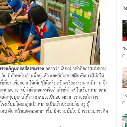
วั
R
No
ลัยราชภัฎนครศรีธรรมราช
กล่าวว่า เลือกมาทำกิจกรรมนิทาน
วัย มีทักษะในด้านนี้อยู่แล้ว และถือโอกาสฝึกพัฒนาฝีมือให้
พี่เลี่ยง เพื่ออยากให้เด็กๆได้เสริมสร้างจริยธรรมผ่านนิทาน ซึ่ง
ากคณะอาจารย์ว่าตัวละครหรือคำศัพท์ต่างๆในเรื่องเหมาะสม
“
ซึ่งเด็กๆอนุบาลให้ความสนใจเป็นอย่างมาก เขาจะเกิดการ
ี่โรงเรียน โดยกลุ่มเป้าหมายเป็นเด็กประถมวัย ครู ผู้
้ชัดเจน คือ กล้าแสดงออกมากขึ้น มีความมั่นใจ มีกระบวนการคิด