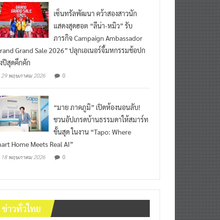
เซ็นทรัลพัฒนา คว้าสองสาวนัก
แสดงสุดฮอต “ลีน่า-หมิว” รับ
ภารกิจ Campaign Ambassador
rand Grand Sale 2026” ปลุกเอเนอร์จี้มหกรรมช้อปก
งปีสุดคึกคัก
0
29 พฤษภาคม 2026
“มาย ภาคภูมิ” เปิดห้องนอนลับ!
ชวนอัปเกรดบ้านธรรมดาให้สมาร์ท
ขั้นสุด ในงาน “Tapo: Where
art Home Meets Real AI”
0
18 พฤษภาคม 2026
ข่าวทั่วไทย