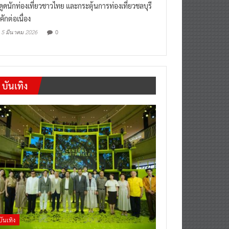
“เที่ยวสบายๆสไตล์ชลบุรี” หวัง
งดูดนักท่องเที่ยวชาวไทย และกระตุ้นการท่องเที่ยวชลบุรี
คักต่อเนื่อง
0
5 มีนาคม 2026
บันเทิง
บันเทิง