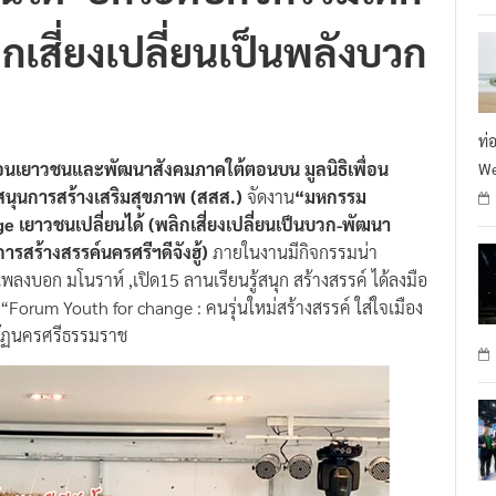
นได้”ยกระดับกิจกรรมเด็ก
R
กเสี่ยงเปลี่ยนเป็นพลังบวก
ท่
อนเยาวชนและพัฒนาสังคมภาคใต้ตอนบน มูลนิธิเพื่อน
We
นุนการสร้างเสริมสุขภาพ (สสส.)
จัดงาน
“มหกรรม
ge เยาวชนเปลี่ยนได้ (พลิกเสี่ยงเปลี่ยนเป็นบวก-พัฒนา
ารสร้างสรรค์นครศรีฯดีจังฮู้)
ภายในงานมีกิจกรรมน่า
ลงบอก มโนราห์ ,เปิด15 ลานเรียนรู้สนุก สร้างสรรค์ ได้ลงมือ
Forum Youth for change : คนรุ่นใหม่สร้างสรรค์ ใส่ใจเมือง
ชภัฏนครศรีธรรมราช