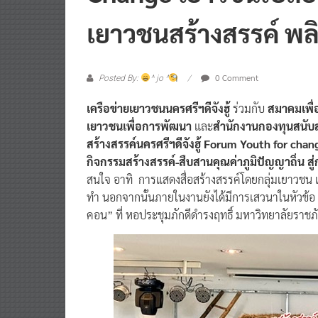
Change เยาวชนเปลี่ย
เยาวชนสร้างสรรค์ พลิ
0 Comment
Posted By:
^ jo ^
เครือข่ายเยาวชนนครศรีฯดีจังฮู้
ร่วมกับ
สมาคมเพื่
เยาวชนเพื่อการพัฒนา
และ
สำนักงานกองทุนสนับส
สร้างสรรค์นครศรีฯดีจังฮู้ Forum Youth for chan
กิจกรรมสร้างสรรค์-สืบสานคุณค่าภูมิปัญญาถิ่น สู่ก
สนใจ อาทิ การแสดงสื่อสร้างสรรค์โดยกลุ่มเยาวชน เพ
ทำ นอกจากนั้นภายในงานยังได้มีการเสวนาในหัวข้อ “
คอน” ที่ หอประชุมภักดีดำรงฤทธิ์ มหาวิทยาลัยรา