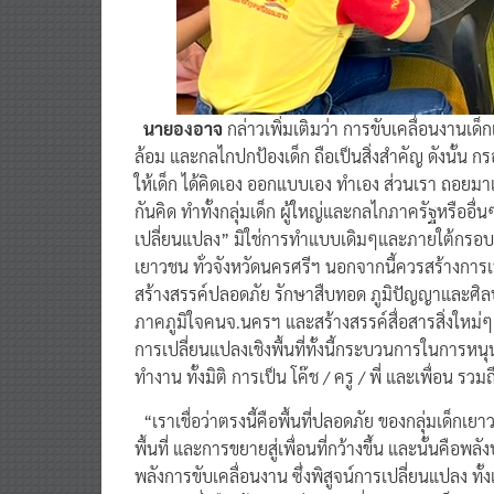
นายองอาจ
กล่าวเพิ่มเติมว่า การขับเคลื่อนงานเด็ก
ล้อม และกลไกปกป้องเด็ก ถือเป็นสิ่งสำคัญ ดังนั้น 
ให้เด็ก ได้คิดเอง ออกแบบเอง ทำเอง ส่วนเรา ถอยมาเป็
กันคิด ทำทั้งกลุ่มเด็ก ผู้ใหญ่และกลไกภาครัฐหรืออื่
เปลี่ยนแปลง” มิใช่การทำแบบเดิมๆและภายใต้กรอบแนวค
เยาวชน ทั่วจังหวัดนครศรีฯ นอกจากนี้ควรสร้างการเปลี
สร้างสรรค์ปลอดภัย รักษาสืบทอด ภูมิปัญญาและศิลป
ภาคภูมิใจคนจ.นครฯ และสร้างสรรค์สื่อสารสิ่งใหม่
การเปลี่ยนแปลงเชิงพื้นที่ทั้งนี้กระบวนการในการหนุนเ
ทำงาน ทั้งมิติ การเป็น โค๊ช / ครู / พี่ และเพื่อน ร
“เราเชื่อว่าตรงนี้คือพื้นที่ปลอดภัย ของกลุ่มเด็ก
พื้นที่ และการขยายสู่เพื่อนที่กว้างขึ้น และนั้นคือ
พลังการขับเคลื่อนงาน ซึ่งพิสูจน์การเปลี่ยนแปลง