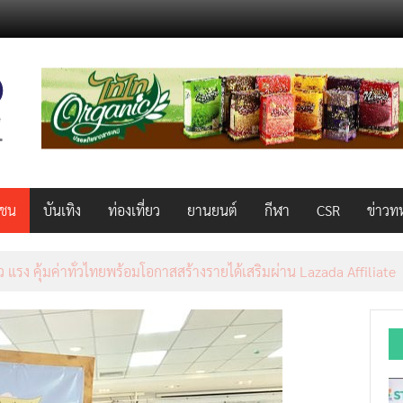
วชน
บันเทิง
ท่องเที่ยว
ยานยนต์
กีฬา
CSR
ข่าวท
AL 2026 ผนึก Bio+HealthTech INTERNATIONAL และ FutureCHEM 
และสุขภาพ ยกระดับไทยสู่ศูนย์กลางอาเซียน