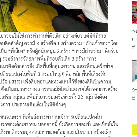
“G
เยาวชนไม่ใช่ การทำงานที่ตัวเด็ก อย่างเดียว แต่มิติที่ราย
ลา
กรอบคิดสำคัญ ควรมี 3 สร้างคือ 1.สร้างความ “เป็นเจ้าของ” โดย
น “พี่เลี้ยง” หรือผู้สนับสนุน 2.สร้าง “การมีส่วนร่วม” คือร่วม
นๆ รวมถึงการจัดสภาพพื้นที่รอบตัวเด็ก 3.สร้าง “การ
ิดดังกล่าวจึง เกิดพื้นที่กลุ่มเยาวชน และเพื่อนเครือข่าย
่ยนแปลงในพื้นที่ 3 กรอบใหญ่ๆ คือ พลิกพื้นที่เสี่ยงให้
วัฒนธรรม เพื่อสืบทอดและหวงแหนไว้ซึ่งของดีที่เป็นความ
ๆ ซึ่งเป็นแนวทางของเยาวชนสมัยใหม่ แต่ภายใต้กรอบการสร้าง
Sm
สริม กลุ่มและพื้นที่เยาวชนเครือข่ายทั้ง 22 กลุ่ม จึงต้อง
วมถึงการ ประสานเติมเต็ม ในมิติต่างๆ
เยาวชนจ.นครฯ ที่เห็นถึงการทำงานเชิงการเปลี่ยนแปลงใน
พลังบวกของเด็กเยาวชน นอกจากนี้ ยังเกิดการยอมรับและเชื่อมั่นใน
 ทั้งเชิงพฤติกรรมบุคคลสภาพแวดล้อม และนโยบายปกป้องเด็ก