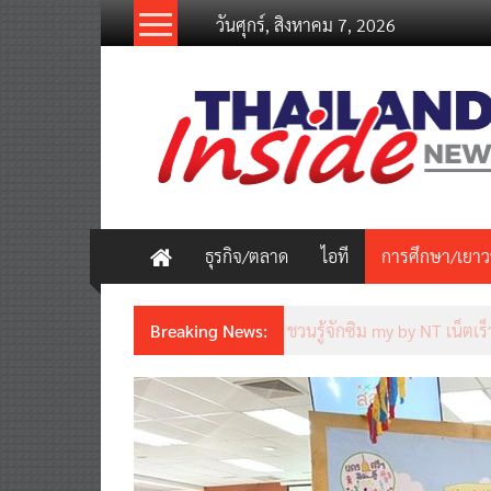
Skip
วันศุกร์, สิงหาคม 7, 2026
to
content
thailandinsidenew.com
Thailand
Inside
New
ธุรกิจ/ตลาด
ไอที
การศึกษา/เยา
Breaking News:
Thailand LAB INTERNATION
เคลื่อนนวัตกรรมวิทยาศาสตร์