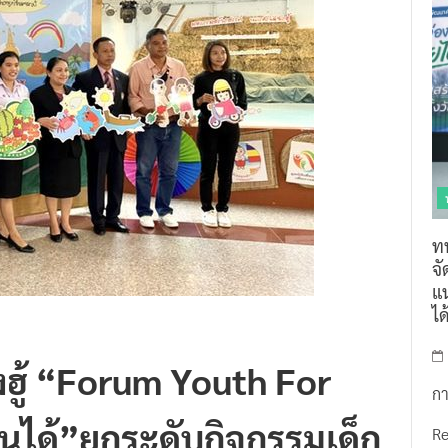
ท
จ
แน
ไ
งฮู้ “Forum Youth For
กา