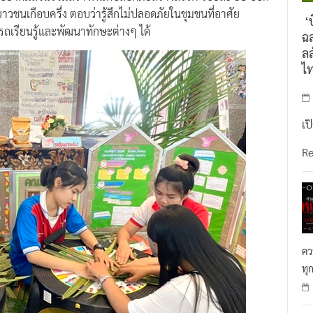
 อยากมีส่วนร่วมสร้างพื้นที่ปลอดภัยสร้างสรรค์ ร้อยละ 31 บอก
ยาวชนเกือบครึ่ง ตอบว่ารู้สึกไม่ปลอดภัยในชุมชนที่อาศัย
‘บ
สามารถเรียนรู้และพัฒนาทักษะต่างๆ ได้
ฉล
ลล
ไ
เป
R
คว
ทุ