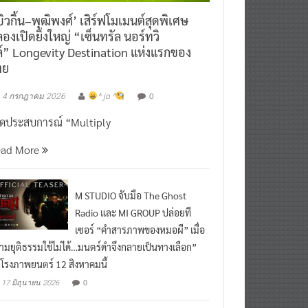
ิวกิ้น–พุฒิพงศ์’ เสิร์ฟโมเมนต์สุดพิเศษ
องเปิดยิ่งใหญ่ “เซ็นทรัล นอร์ทวิ
์” Longevity Destination แห่งแรกของ
ทย
0
4 กรกฎาคม 2026
^ jo ^
ิดประสบการณ์ “Multiply
ead More
M STUDIO จับมือ The Ghost
Radio และ MI GROUP ปล่อยที
เซอร์ “คำสารภาพของหมอผี” เมื่อ
ามยุติธรรมใช้ไม่ได้…มนตร์ดำจึงกลายเป็นทางเลือก”
กโรงภาพยนตร์ 12 สิงหาคมนี้
0
17 มิถุนายน 2026