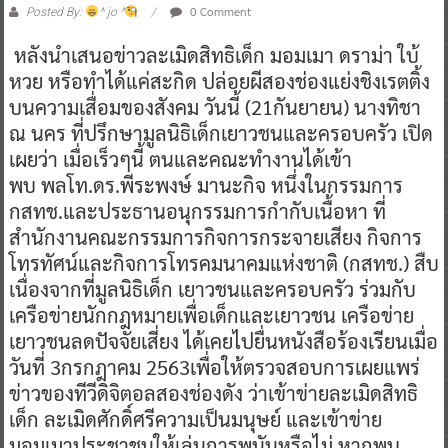
0 Comment
Posted By:
^ jo ^
หลังนำเสนอข่าวละเมิดสิทธิเด็ก มอมเมา ดราม่า ใบ้
หวย หรือทำได้แค่สะกิด ปล่อยผีสองช่องแย่งชิงเรตติ้ง
บนความเสื่อมของสังคม วันนี้ (21กันยายน) นางทิชา
ณ นคร ที่ปรึกษามูลนิธิเด็กเยาวชนและครอบครัว เปิด
เผยว่า เมื่อเร็วๆนี้ ตนและคณะทำงานได้เข้า
พบ พลโท.ดร.พีระพงษ์ มานะกิจ หนึ่งในกรรมการ
กสทช.และประธานอนุกรรมการกำกับเนื้อหา ที่
สำนักงานคณะกรรมการกิจการกระจายเสียง กิจการ
โทรทัศน์และกิจการโทรคมนาคมแห่งชาติ (กสทช.) สืบ
เนื่องจากที่มูลนิธิเด็ก เยาวชนและครอบครัว ร่วมกับ
เครือข่ายนักกฎหมายเพื่อเด็กและเยาวชน เครือข่าย
เยาวชนลดปัจจัยเสี่ยง ได้เคยไปยื่นหนังสือร้องเรียนเมื่อ
วันที่ 3กรกฎาคม 2563เพื่อให้ตรวจสอบการเผยแพร่
ข่าวของทีวีดิจิตอลสองช่องดัง ว่าเข้าข่ายละเมิดสิทธิ
เด็ก ละเมิดศักดิ์ศรีความเป็นมนุษย์ และเข้าข่าย
มอมเมาประชาชนให้เล่นการพนันหรือไม่ หากพบ