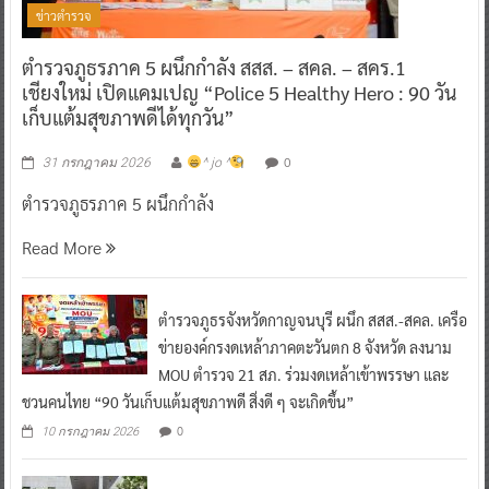
ข่าวตำรวจ
ตำรวจภูธรภาค 5 ผนึกกำลัง สสส. – สคล. – สคร.1
เชียงใหม่ เปิดแคมเปญ “Police 5 Healthy Hero : 90 วัน
เก็บแต้มสุขภาพดีได้ทุกวัน”
0
31 กรกฎาคม 2026
^ jo ^
ตำรวจภูธรภาค 5 ผนึกกำลัง
Read More
ตำรวจภูธรจังหวัดกาญจนบุรี ผนึก สสส.-สคล. เครือ
ข่ายองค์กรงดเหล้าภาคตะวันตก 8 จังหวัด ลงนาม
MOU ตำรวจ 21 สภ. ร่วมงดเหล้าเข้าพรรษา และ
ชวนคนไทย “90 วันเก็บแต้มสุขภาพดี สิ่งดี ๆ จะเกิดขึ้น”
0
10 กรกฎาคม 2026