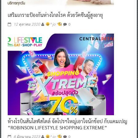
เสริมเกราะป้องกันห่างไกลโรค ด้วยวัคซีนผู้สูงอายุ
0
12 ตุลาคม 2020
^ jo ^
ห้างโรบินสันไลฟ์สไตล์ จัดโปรฯใหญ่เอาใจนักช้อป กับแคมเปญ
“ROBINSON LIFESTYLE SHOPPING EXTREME”
0
8 มิถุนายน 2023
^ jo ^