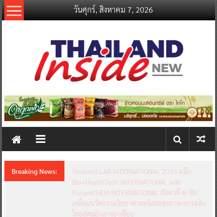
Skip
วันศุกร์, สิงหาคม 7, 2026
to
content
thailandinsidenew.com
Thailand
Inside
New
Breaking News:
Thailand LAB INTERNATIONAL 2026 ผนึก
Bio+HealthTech INTERNATIONAL และ
FutureCHEM INTERNATIONAL เปิดเวที AI ขับ
เคลื่อนนวัตกรรมวิทยาศาสตร์และสุขภาพ ยกระดับ
ไทยสู่ศูนย์กลางอาเซียน