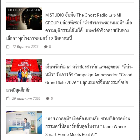
M STUDIO จับมือ The Ghost Radio และ MI
GROUP ปล่อยทีเซอร์ “คำสารภาพของหมอผี” เมื่อ
ความยุติธรรมใช้ไม่ได้…มนตร์ดำจึงกลายเป็นทาง
เลือก” ทุกโรงภาพยนตร์ 12 สิงหาคมนี้
0
17 มิถุนายน 2026
เซ็นทรัลพัฒนา คว้าสองสาวนักแสดงสุดฮอต “ลีน่า-
หมิว” รับภารกิจ Campaign Ambassador “Grand
Grand Sale 2026” ปลุกเอเนอร์จี้มหกรรมช้อปก
ลางปีสุดคึกคัก
0
29 พฤษภาคม 2026
“มาย ภาคภูมิ” เปิดห้องนอนลับ! ชวนอัปเกรดบ้าน
ธรรมดาให้สมาร์ทขั้นสุด ในงาน “Tapo: Where
Smart Home Meets Real AI”