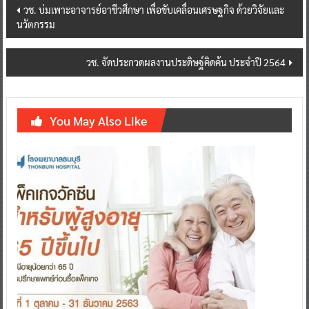
Post
วช. บ่มเพาะอาจารย์อาชีวศึกษา เพื่อขับเคลื่อนเศรษฐกิจ ด้วยวิจัยและ
นวัตกรรม
navigation
วช. จัดประกวดผลงานประดิษฐ์คิดค้น ประจำปี 2564
You May Also Like