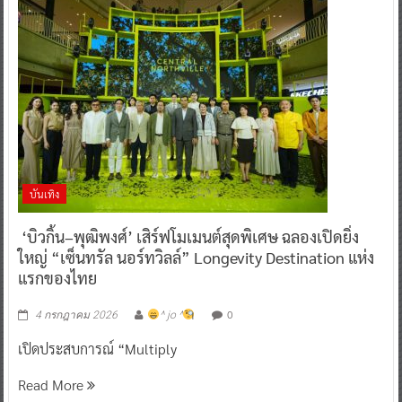
บันเทิง
‘บิวกิ้น–พุฒิพงศ์’ เสิร์ฟโมเมนต์สุดพิเศษ ฉลองเปิดยิ่ง
ใหญ่ “เซ็นทรัล นอร์ทวิลล์” Longevity Destination แห่ง
แรกของไทย
0
4 กรกฎาคม 2026
^ jo ^
เปิดประสบการณ์ “Multiply
Read More