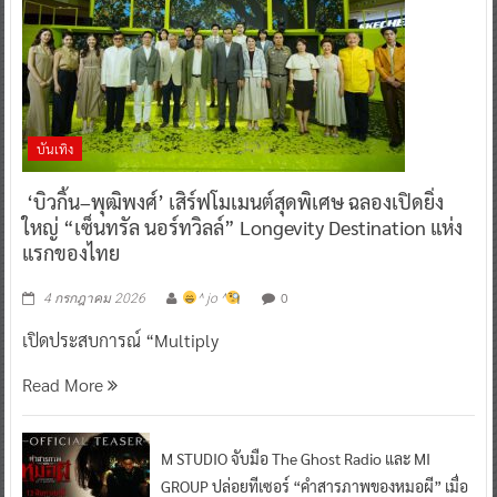
บันเทิง
‘บิวกิ้น–พุฒิพงศ์’ เสิร์ฟโมเมนต์สุดพิเศษ ฉลองเปิดยิ่ง
ใหญ่ “เซ็นทรัล นอร์ทวิลล์” Longevity Destination แห่ง
แรกของไทย
0
4 กรกฎาคม 2026
^ jo ^
เปิดประสบการณ์ “Multiply
Read More
M STUDIO จับมือ The Ghost Radio และ MI
GROUP ปล่อยทีเซอร์ “คำสารภาพของหมอผี” เมื่อ
ความยุติธรรมใช้ไม่ได้…มนตร์ดำจึงกลายเป็นทาง
เลือก” ทุกโรงภาพยนตร์ 12 สิงหาคมนี้