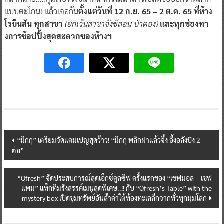
โรบินสัน
ทุกสาขา
(ยกเว้นสาขาจังซีลอน ป่าตอง)
และทุกช่องทา
งการช้อปปิ้งสุดสะดวกของห้างฯ
Post
“มิกกุ” เตรียมจัดแคมเปญสุดว้าว! “มิกกุ พลิกฝาแล้วจึ้ง อึ้งอลังปัง 2
ต่อ”
navigation
“Qfresh” จัดประสบการณ์สุดเอ็กซ์คูลซีฟ ครั้งแรกของ “เชฟมอส – เชฟ
แพม” แท็กทีมรังสรรค์เมนูสุดพิเศษ..!! กับ “Qfresh’s Table” with the
mystery box เปิดขุมทรัพย์อันล้ำค่าใต้ท้องทะเลลึกจากทั่วทุกมุมโลก
You May Also Like