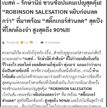
“ROBINSON SALESATION หยิบก่อนลด
กว่า” ที่มาพร้อม “สติ๊กเกอร์ส่วนลด” สุดปัง
ที่โลกต้องจำ สูงสุดถึง 90%!!!
0 Comment
Posted By:
^ jo ^
ดวงงานก็เริ่ด ดวงรักก็รุ่งจริง จริ๊ง!…สำหรับยูทูบเบอร์สาวคนเก่งดีกรี
นางเอกอย่าง
“เบสท์ – รักษ์วนีย์ คำสิงห์” ที่ไม่ว่าจะหยิบจับหรือ
รีวิวอะไร ยอดไลค์ ยอดติดตามก็พุ่งเอ๊า พุ่งเอา! แถมแว่วว่านาง
ยังเป็นสายช้อปที่
เครซี่ความคุ้มแบบยืนหนึ่งอีกด้วย…งานนี้
ห้าง
โรบินสัน
เลยไม่รอช้าชวนนางมาร่วมสร้างปรากฏการณ์การช้อปปิ้ง
สุดสนุกแก่ครอบครัวสายช้อปทั่วไทยด้วยกัน กับการกลับมาอีกครั้ง
ของซิกเนเจอร์แคมเปญสุดคุ้ม!
“ROBINSON SALESATION
(โรบินสัน เซลเซชั่น)
หยิบก่อนลดกว่า”
ที่มาพร้อม
“สติ๊กเกอร์
ส่วนลด”
สุดปังที่โลกต้องจำ
สูงสุดถึง 90%!!!
และโปรโมชั่นสุดว้าวอี
กมากมาย!….คุ้มเว่อร์วังขนาดนี้ ใครไม่มาสาวเบสท์ขอบอกว่าพลาด
แบบตะโกน! แล้วเจอกัน
ตั้งแต่วันที่ 12 ก.ย. 65 – 2 ต.ค. 65 ที่ห้าง