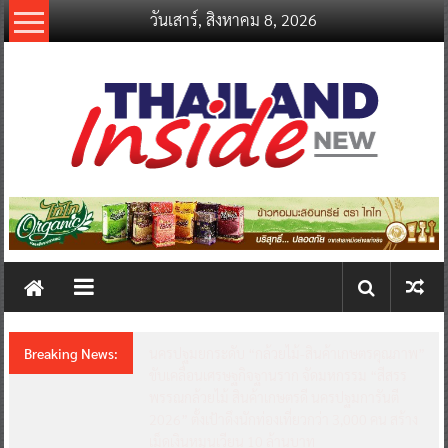
Skip
วันเสาร์, สิงหาคม 8, 2026
to
content
thailandinsidenew.com
Thailand
Inside
New
Breaking News:
ชวนรู้จักซิม my by NT เน็ตเร็ว แรง คุ้มค่าทั่วไทย
พร้อมโอกาสสร้างรายได้เสริมผ่าน Lazada
Affiliate