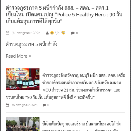
เชียงใหม่ เปิดแคมเปญ “Police 5 Healthy Hero : 90 วัน
เก็บแต้มสุขภาพดีได้ทุกวัน”
0
31 กรกฎาคม 2026
^ jo ^
ตำรวจภูธรภาค 5 ผนึกกำลัง
Read More
ตำรวจภูธรจังหวัดกาญจนบุรี ผนึก สสส.-สคล. เครือ
ข่ายองค์กรงดเหล้าภาคตะวันตก 8 จังหวัด ลงนาม
MOU ตำรวจ 21 สภ. ร่วมงดเหล้าเข้าพรรษา และ
ชวนคนไทย “90 วันเก็บแต้มสุขภาพดี สิ่งดี ๆ จะเกิดขึ้น”
0
10 กรกฎาคม 2026
บีเอ็มดับเบิลยู มอเตอร์ราด มิลเลนเนียม ออโต้ ส่ง
มอบ BMW F900GS Adventure จำนวน 15 คัน
สนับสนุนภารกิจตำรวจจราจรโครงการพระราชดำริ