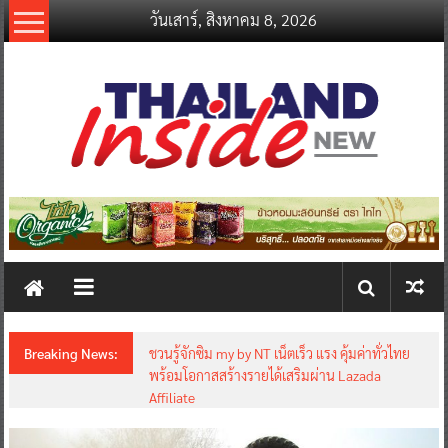
Skip
วันเสาร์, สิงหาคม 8, 2026
to
content
thailandinsidenew.com
Thailand
Inside
New
Breaking News:
ชวนรู้จักซิม my by NT เน็ตเร็ว แรง คุ้มค่าทั่วไทย
พร้อมโอกาสสร้างรายได้เสริมผ่าน Lazada
Affiliate