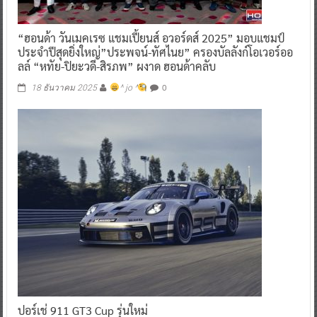
“ฮอนด้า วันเมคเรซ แชมเปี้ยนส์ อวอร์ดส์ 2025” มอบแชมป์
ประจำปีสุดยิ่งใหญ่”ประพจน์-ทัศไนย” ครองบัลลังก์โอเวอร์ออ
ลล์ “หทัย-ปิยะวดี-สิรภพ” ผงาด ฮอนด้าคลับ
0
18 ธันวาคม 2025
^ jo ^
ปอร์เช่ 911 GT3 Cup รุ่นใหม่