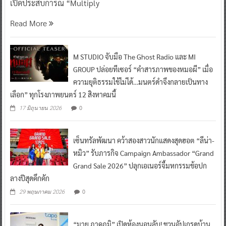
เปิดประสบการณ์ “Multiply
Read More
M STUDIO จับมือ The Ghost Radio และ MI
GROUP ปล่อยทีเซอร์ “คำสารภาพของหมอผี” เมื่อ
ความยุติธรรมใช้ไม่ได้…มนตร์ดำจึงกลายเป็นทาง
เลือก” ทุกโรงภาพยนตร์ 12 สิงหาคมนี้
0
17 มิถุนายน 2026
เซ็นทรัลพัฒนา คว้าสองสาวนักแสดงสุดฮอต “ลีน่า-
หมิว” รับภารกิจ Campaign Ambassador “Grand
Grand Sale 2026” ปลุกเอเนอร์จี้มหกรรมช้อปก
ลางปีสุดคึกคัก
0
29 พฤษภาคม 2026
“มาย ภาคภูมิ” เปิดห้องนอนลับ! ชวนอัปเกรดบ้าน