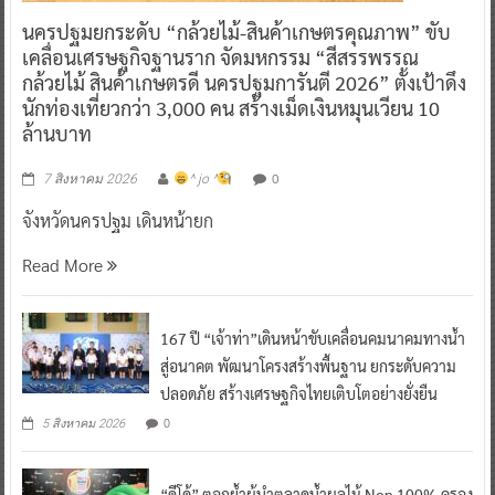
นครปฐมยกระดับ “กล้วยไม้-สินค้าเกษตรคุณภาพ” ขับ
เคลื่อนเศรษฐกิจฐานราก จัดมหกรรม “สีสรรพรรณ
กล้วยไม้ สินค้าเกษตรดี นครปฐมการันตี 2026” ตั้งเป้าดึง
นักท่องเที่ยวกว่า 3,000 คน สร้างเม็ดเงินหมุนเวียน 10
ล้านบาท
0
7 สิงหาคม 2026
^ jo ^
จังหวัดนครปฐม เดินหน้ายก
Read More
167 ปี “เจ้าท่า”เดินหน้าขับเคลื่อนคมนาคมทางน้ำ
สู่อนาคต พัฒนาโครงสร้างพื้นฐาน ยกระดับความ
ปลอดภัย สร้างเศรษฐกิจไทยเติบโตอย่างยั่งยืน
0
5 สิงหาคม 2026
“ดีโด้” ตอกย้ำผู้นำตลาดน้ำผลไม้ Non 100% ครอง