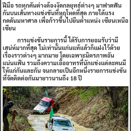
ฝีมือ รถทุกคันต่างต้องงัดกลยุทธ์ต่างๆ มาฟาดฟัน
กันบนเส้นทางแข่งขันที่หฤโหดที่สุด ภายใต้แรง
กดดันมหาศาล เพื่อก้าวขึ้นไปยืนตำแหน่ง เซียนเหนือ
เซียน
การแข่งขันรายการนี้ ได้รับการยอมรับว่ามี
เสน่ห์มากที่สุด ไม่เท่านั้นแก่นแท้แล้วก็แฝงไว้ด้วย
เรื่องราวต่างๆ มากมาย โดยเฉพาะมิตรภาพอัน
แน่นแฟ้น รวมถึงความเอื้ออาทรที่นักแข่งแต่ละคนมี
ให้แก่กันและกัน จนกลายเป็นอีกหนึ่งรายการแข่งขัน
ที่จัดติดต่อกันมายาวนานถึง 18 ปี