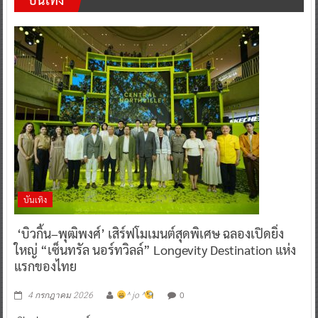
บันเทิง
‘บิวกิ้น–พุฒิพงศ์’ เสิร์ฟโมเมนต์สุดพิเศษ ฉลองเปิดยิ่ง
ใหญ่ “เซ็นทรัล นอร์ทวิลล์” Longevity Destination แห่ง
แรกของไทย
0
4 กรกฎาคม 2026
^ jo ^