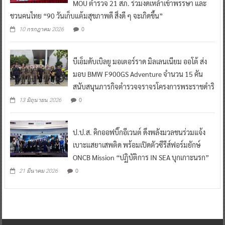
MOU ตำรวจ 21 สภ. ร่วมงดเหล้าเข้าพรรษา และ
ชวนคนไทย “90 วันเก็บแต้มสุขภาพดี สิ่งดี ๆ จะเกิดขึ้น”
0
10 กรกฎาคม 2026
บีเอ็มดับเบิลยู มอเตอร์ราด มิลเลนเนียม ออโต้ ส่ง
มอบ BMW F900GS Adventure จำนวน 15 คัน
สนับสนุนภารกิจตำรวจจราจรโครงการพระราชดำริ
0
13 มิถุนายน 2026
ป.ป.ส. คิกออฟบิ๊กอีเวนต์ ดึงพลังมวลชนร่วมแจ้ง
เบาะแสยาเสพติด พร้อมเปิดตัวซีรีส์ฟอร์มยักษ์
ONCB Mission “ปฏิบัติการ IN SEA บุกเกาะนรก”
0
21 มีนาคม 2026