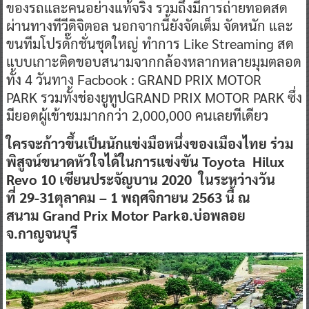
ของรถและคนอย่างแท้จริง รวมถึงมีการถ่ายทอดสด
ผ่านทางทีวีดิจิตอล นอกจากนี้ยังจัดเต็ม จัดหนัก และ
ขนทีมโปรดั๊กชั่นชุดใหญ่ ทำการ Like Streaming สด
แบบเกาะติดขอบสนามจากกล้องหลากหลายมุมตลอด
ทั้ง 4 วันทาง Facbook : GRAND PRIX MOTOR
PARK รวมทั้งช่องยูทูปGRAND PRIX MOTOR PARK ซึ่ง
มียอดผู้เข้าชมมากกว่า 2,000,000 คนเลยทีเดียว
ใครจะก้าวขึ้นเป็นนักแข่งมือหนึ่งของเมืองไทย ร่วม
พิสูจน์ขนาดหัวใจได้ในการแข่งขัน
Toyota Hilux
Revo 10
เซียนประจัญบาน
2020
ในระหว่างวัน
ที่
29-31
ตุลาคม
– 1
พฤศจิกายน 2
563
นี้ ณ
สนาม
Grand Prix Motor Park
อ
.
บ่อพลอย
จ
.
กาญจนบุรี